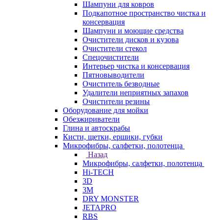
Шампуни для ковров
Подкапотное пространство чистка и
консервация
Шампуни и моющие средства
Очистители дисков и кузова
Очистители стекол
Спецочистители
Интерьер чистка и консервация
Пятновыводители
Очиститель безводные
Удалители неприятных запахов
Очистители резины
Оборудование для мойки
Обезжириватели
Глина и автоскрабы
Кисти, щетки, ершики, губки
Микрофибры, салфетки, полотенца
Назад
Микрофибры, салфетки, полотенца
Hi-TECH
3D
3М
DRY MONSTER
JETAPRO
RBS