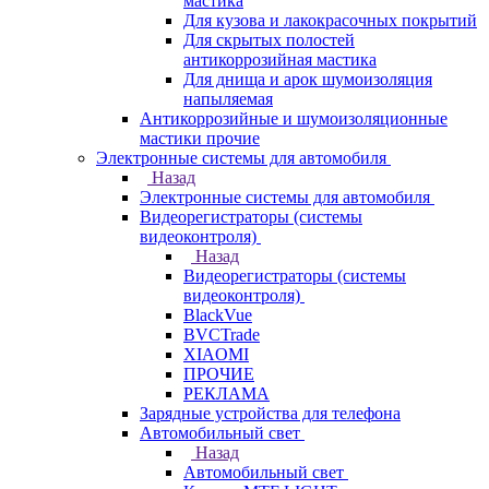
мастика
Для кузова и лакокрасочных покрытий
Для скрытых полостей
антикоррозийная мастика
Для днища и арок шумоизоляция
напыляемая
Антикоррозийные и шумоизоляционные
мастики прочие
Электронные системы для автомобиля
Назад
Электронные системы для автомобиля
Видеорегистраторы (системы
видеоконтроля)
Назад
Видеорегистраторы (системы
видеоконтроля)
BlackVue
BVCTrade
XIAOMI
ПРОЧИЕ
РЕКЛАМА
Зарядные устройства для телефона
Автомобильный свет
Назад
Автомобильный свет