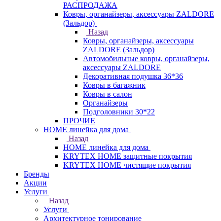
РАСПРОДАЖА
Ковры, органайзеры, аксессуары ZALDORE
(Зальдор)
Назад
Ковры, органайзеры, аксессуары
ZALDORE (Зальдор)
Автомобильные ковры, органайзеры,
аксессуары ZALDORE
Декоративная подушка 36*36
Ковры в багажник
Ковры в салон
Органайзеры
Подголовники 30*22
ПРОЧИЕ
HOME линейка для дома
Назад
HOME линейка для дома
KRYTEX HOME защитные покрытия
KRYTEX HOME чистящие покрытия
Бренды
Акции
Услуги
Назад
Услуги
Архитектурное тонирование