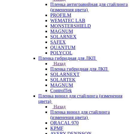
Пленка антигравийная для стайлинга
(изменения цвета)
PROFILM
WEMATEC LAB
MONSTERSHIELD
MAGNUM
SOLARNEX
SAFEX
QUANTUM
POLYCOL
Пленка гибридная для ЛКП
Назад
Пленка гибридная для ЛКП
SOLARNEXT
SOLARTEK
MAGNUM
ControlTek
Пленка винил для стайлинга (изменения
цвета)
Назад
Пленка винил для стайлинга
(изменения цвета)
ORACAL 970
KPMF
AVERY DENISSON