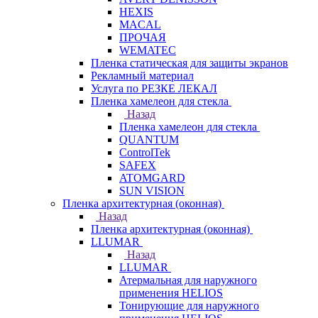
HEXIS
MACAL
ПРОЧАЯ
WEMATEC
Пленка статическая для защиты экранов
Рекламный материал
Услуга по РЕЗКЕ ЛЕКАЛ
Пленка хамелеон для стекла
Назад
Пленка хамелеон для стекла
QUANTUM
ControlTek
SAFEX
ATOMGARD
SUN VISION
Пленка архитектурная (оконная)
Назад
Пленка архитектурная (оконная)
LLUMAR
Назад
LLUMAR
Атермальная для наружного
применения HELIOS
Тонирующие для наружного