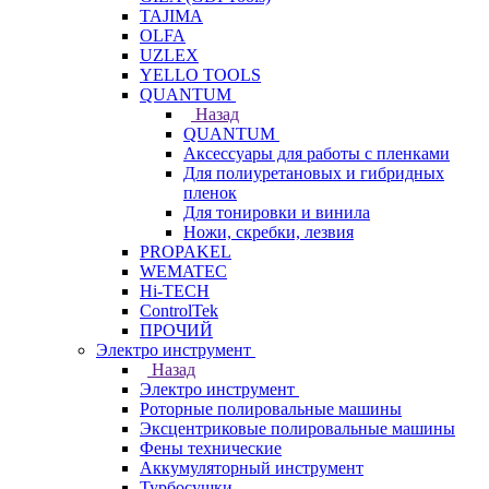
TAJIMA
OLFA
UZLEX
YELLO TOOLS
QUANTUM
Назад
QUANTUM
Аксессуары для работы с пленками
Для полиуретановых и гибридных
пленок
Для тонировки и винила
Ножи, скребки, лезвия
PROPAKEL
WEMATEC
Hi-TECH
ControlTek
ПРОЧИЙ
Электро инструмент
Назад
Электро инструмент
Роторные полировальные машины
Эксцентриковые полировальные машины
Фены технические
Аккумуляторный инструмент
Турбосушки