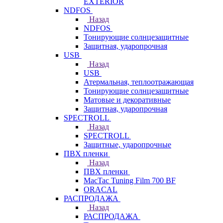
EXTERIOR
NDFOS
Назад
NDFOS
Тонирующие солнцезащитные
Защитная, ударопрочная
USB
Назад
USB
Атермальная, теплоотражающая
Тонирующие солнцезащитные
Матовые и декоративные
Защитная, ударопрочная
SPECTROLL
Назад
SPECTROLL
Защитные, ударопрочные
ПВХ пленки
Назад
ПВХ пленки
MacTac Tuning Film 700 BF
ORACAL
РАСПРОДАЖА
Назад
РАСПРОДАЖА