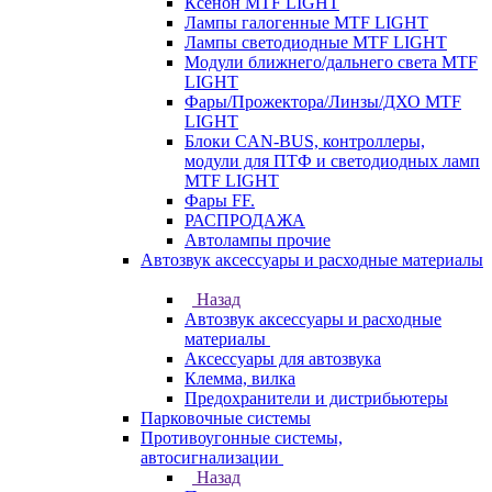
Ксенон MTF LIGHT
Лампы галогенные MTF LIGHT
Лампы светодиодные MTF LIGHT
Модули ближнего/дальнего света MTF
LIGHT
Фары/Прожектора/Линзы/ДХО MTF
LIGHT
Блоки CAN-BUS, контроллеры,
модули для ПТФ и светодиодных ламп
MTF LIGHT
Фары FF.
РАСПРОДАЖА
Автолампы прочие
Автозвук аксессуары и расходные материалы
Назад
Автозвук аксессуары и расходные
материалы
Аксессуары для автозвука
Клемма, вилка
Предохранители и дистрибьютеры
Парковочные системы
Противоугонные системы,
автосигнализации
Назад