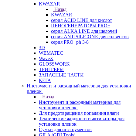
KWAZAR
Назад
KWAZAR
серия ACID LINE для кислот
ПЕНОГЕНЕРАТОРЫ PRO+
серия ALKA LINE для щелочей
серия ANTISILICONE для солвентов
серия PRO+ph 3-8
3D
WEMATEC
WaveX
GLOSSWORK
ТРИГГЕРЫ
ЗАПАСНЫЕ ЧАСТИ
КЕГА
Инструмент и расходный материал для установки
пленок
Назад
Инструмент и расходный материал для
установки пленок
Для предотвращения попадания влаги
Технические жидкости и активаторы для
установки пленок
Сумки для инструментов
GILA (GDI Tools)