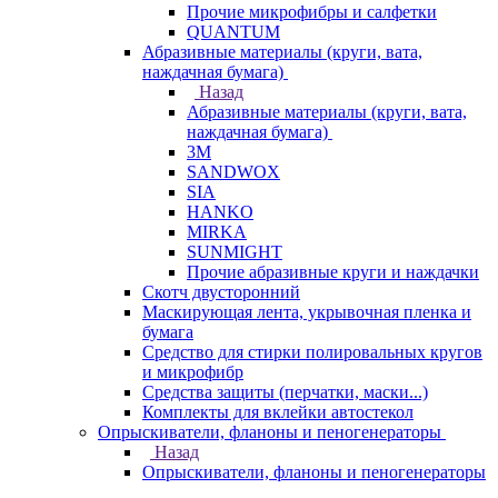
Прочие микрофибры и салфетки
QUANTUM
Абразивные материалы (круги, вата,
наждачная бумага)
Назад
Абразивные материалы (круги, вата,
наждачная бумага)
3М
SANDWOX
SIA
HANKO
MIRKA
SUNMIGHT
Прочие абразивные круги и наждачки
Скотч двусторонний
Маскирующая лента, укрывочная пленка и
бумага
Средство для стирки полировальных кругов
и микрофибр
Средства защиты (перчатки, маски...)
Комплекты для вклейки автостекол
Опрыскиватели, фланоны и пеногенераторы
Назад
Опрыскиватели, фланоны и пеногенераторы