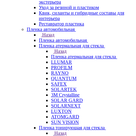
экстерьера
Уход за резиной и пластиком
Квик, силанты и гибридные составы для
интерьера
Реставратор пластика
Пленка автомобильная
Назад
Пленка автомобильная
Пленка атермальная для стекла
Назад
Пленка атермальная для стекла
LLUMAR
PROFILM
RAYNO
QUANTUM
SAFEX
SOLARTEK
3M Crystalline
SOLAR GARD
SOLARNEXT
LUXTON
ATOMGARD
SUN VISION
Пленка тонирующая для стекла
Назад