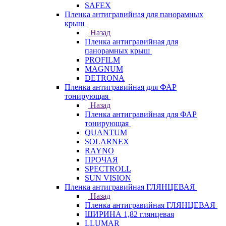
SAFEX
Пленка антигравийная для панорамных
крыш
Назад
Пленка антигравийная для
панорамных крыш
PROFILM
MAGNUM
DETRONA
Пленка антигравийная для ФАР
тонирующая
Назад
Пленка антигравийная для ФАР
тонирующая
QUANTUM
SOLARNEX
RAYNO
ПРОЧАЯ
SPECTROLL
SUN VISION
Пленка антигравийная ГЛЯНЦЕВАЯ
Назад
Пленка антигравийная ГЛЯНЦЕВАЯ
ШИРИНА 1,82 глянцевая
LLUMAR