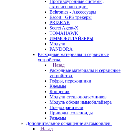
Противоугонные системы,
автосигнализации
Beltronics - Аксессуары
Escort - GPS трекеры
PRIZRAK
Secret Agent-X
TOMAHAWK
ИММОБИЛАЙЗЕРЫ
Модули
PANDORA
Расходные материалы и сервисные
устройства
Назад
Расходные материалы и сервисные
устройства
Гофры, переходники
Клеммы
Концевик
Модули стеклоподъемников
Модуль обхода иммобилайзера
Предохранители
Приводы, соленоиды
Разьемы
Дополнительное оснащение автомобилей
Назад