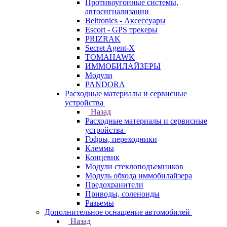
Противоугонные системы,
автосигнализации
Beltronics - Аксессуары
Escort - GPS трекеры
PRIZRAK
Secret Agent-X
TOMAHAWK
ИММОБИЛАЙЗЕРЫ
Модули
PANDORA
Расходные материалы и сервисные
устройства
Назад
Расходные материалы и сервисные
устройства
Гофры, переходники
Клеммы
Концевик
Модули стеклоподъемников
Модуль обхода иммобилайзера
Предохранители
Приводы, соленоиды
Разьемы
Дополнительное оснащение автомобилей
Назад