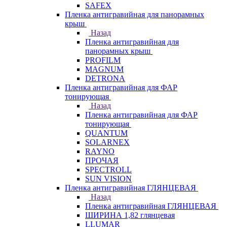
SAFEX
Пленка антигравийная для панорамных
крыш
Назад
Пленка антигравийная для
панорамных крыш
PROFILM
MAGNUM
DETRONA
Пленка антигравийная для ФАР
тонирующая
Назад
Пленка антигравийная для ФАР
тонирующая
QUANTUM
SOLARNEX
RAYNO
ПРОЧАЯ
SPECTROLL
SUN VISION
Пленка антигравийная ГЛЯНЦЕВАЯ
Назад
Пленка антигравийная ГЛЯНЦЕВАЯ
ШИРИНА 1,82 глянцевая
LLUMAR