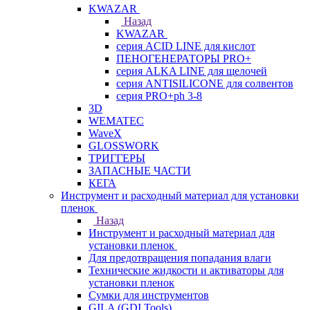
KWAZAR
Назад
KWAZAR
серия ACID LINE для кислот
ПЕНОГЕНЕРАТОРЫ PRO+
серия ALKA LINE для щелочей
серия ANTISILICONE для солвентов
серия PRO+ph 3-8
3D
WEMATEC
WaveX
GLOSSWORK
ТРИГГЕРЫ
ЗАПАСНЫЕ ЧАСТИ
КЕГА
Инструмент и расходный материал для установки
пленок
Назад
Инструмент и расходный материал для
установки пленок
Для предотвращения попадания влаги
Технические жидкости и активаторы для
установки пленок
Сумки для инструментов
GILA (GDI Tools)