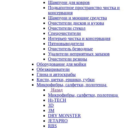
Шампуни для ковров
Подкапотное пространство чистка и
консервация
Шампуни и моющие средства
Очистители дисков и кузова
Очистители стекол
Спецочистители
Интерьер чистка и консервация
Пятновыводители
Очиститель безводные
Удалители неприятных запахов
Очистители резины
Оборудование для мойки
Обезжириватели
Глина и автоскрабы
Кисти, щетки, ершики, губки
Микрофибры, салфетки, полотенца
Назад
Микрофибры, салфетки, полотенца
Hi-TECH
3D
3М
DRY MONSTER
JETAPRO
RBS