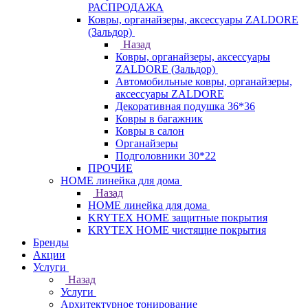
РАСПРОДАЖА
Ковры, органайзеры, аксессуары ZALDORE
(Зальдор)
Назад
Ковры, органайзеры, аксессуары
ZALDORE (Зальдор)
Автомобильные ковры, органайзеры,
аксессуары ZALDORE
Декоративная подушка 36*36
Ковры в багажник
Ковры в салон
Органайзеры
Подголовники 30*22
ПРОЧИЕ
HOME линейка для дома
Назад
HOME линейка для дома
KRYTEX HOME защитные покрытия
KRYTEX HOME чистящие покрытия
Бренды
Акции
Услуги
Назад
Услуги
Архитектурное тонирование