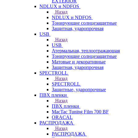
EXTERIOR
NDLUX и NDFOS
Назад
NDLUX и NDFOS
Тонирующие солнцезащитные
Защитная, ударопрочная
USB
Назад
USB
Атермальная, теплоотражающая
Тонирующие солнцезащитные
Матовые и декоративные
Защитная, ударопрочная
SPECTROLL
Назад
SPECTROLL
Защитные, ударопрочные
ПВХ пленки
Назад
ПВХ пленки
MacTac Tuning Film 700 BF
ORACAL
РАСПРОДАЖА
Назад
РАСПРОДАЖА