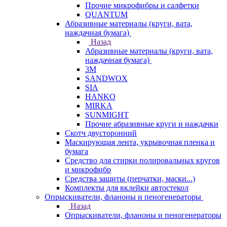
Прочие микрофибры и салфетки
QUANTUM
Абразивные материалы (круги, вата,
наждачная бумага)
Назад
Абразивные материалы (круги, вата,
наждачная бумага)
3М
SANDWOX
SIA
HANKO
MIRKA
SUNMIGHT
Прочие абразивные круги и наждачки
Скотч двусторонний
Маскирующая лента, укрывочная пленка и
бумага
Средство для стирки полировальных кругов
и микрофибр
Средства защиты (перчатки, маски...)
Комплекты для вклейки автостекол
Опрыскиватели, фланоны и пеногенераторы
Назад
Опрыскиватели, фланоны и пеногенераторы