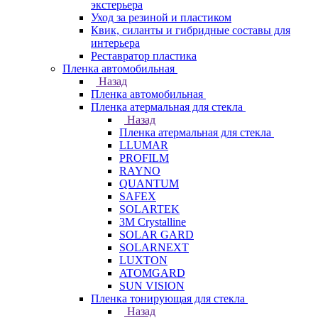
экстерьера
Уход за резиной и пластиком
Квик, силанты и гибридные составы для
интерьера
Реставратор пластика
Пленка автомобильная
Назад
Пленка автомобильная
Пленка атермальная для стекла
Назад
Пленка атермальная для стекла
LLUMAR
PROFILM
RAYNO
QUANTUM
SAFEX
SOLARTEK
3M Crystalline
SOLAR GARD
SOLARNEXT
LUXTON
ATOMGARD
SUN VISION
Пленка тонирующая для стекла
Назад