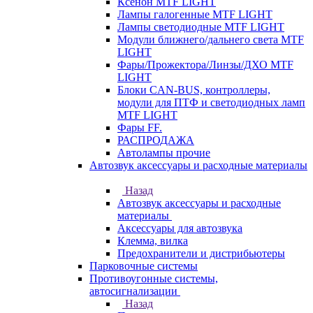
Ксенон MTF LIGHT
Лампы галогенные MTF LIGHT
Лампы светодиодные MTF LIGHT
Модули ближнего/дальнего света MTF
LIGHT
Фары/Прожектора/Линзы/ДХО MTF
LIGHT
Блоки CAN-BUS, контроллеры,
модули для ПТФ и светодиодных ламп
MTF LIGHT
Фары FF.
РАСПРОДАЖА
Автолампы прочие
Автозвук аксессуары и расходные материалы
Назад
Автозвук аксессуары и расходные
материалы
Аксессуары для автозвука
Клемма, вилка
Предохранители и дистрибьютеры
Парковочные системы
Противоугонные системы,
автосигнализации
Назад