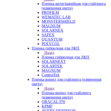
Пленка антигравийная для стайлинга
(изменения цвета)
PROFILM
WEMATEC LAB
MONSTERSHIELD
MAGNUM
SOLARNEX
SAFEX
QUANTUM
POLYCOL
Пленка гибридная для ЛКП
Назад
Пленка гибридная для ЛКП
SOLARNEXT
SOLARTEK
MAGNUM
ControlTek
Пленка винил для стайлинга (изменения
цвета)
Назад
Пленка винил для стайлинга
(изменения цвета)
ORACAL 970
KPMF
AVERY DENISSON