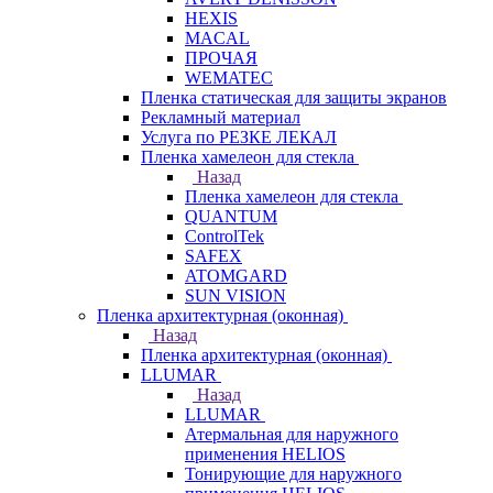
HEXIS
MACAL
ПРОЧАЯ
WEMATEC
Пленка статическая для защиты экранов
Рекламный материал
Услуга по РЕЗКЕ ЛЕКАЛ
Пленка хамелеон для стекла
Назад
Пленка хамелеон для стекла
QUANTUM
ControlTek
SAFEX
ATOMGARD
SUN VISION
Пленка архитектурная (оконная)
Назад
Пленка архитектурная (оконная)
LLUMAR
Назад
LLUMAR
Атермальная для наружного
применения HELIOS
Тонирующие для наружного