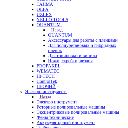
TAJIMA
OLFA
UZLEX
YELLO TOOLS
QUANTUM
Назад
QUANTUM
Аксессуары для работы с пленками
Для полиуретановых и гибридных
пленок
Для тонировки и винила
Ножи, скребки, лезвия
PROPAKEL
WEMATEC
Hi-TECH
ControlTek
ПРОЧИЙ
Электро инструмент
Назад
Электро инструмент
Роторные полировальные машины
Эксцентриковые полировальные машины
Фены технические
Аккумуляторный инструмент
Турбосушки