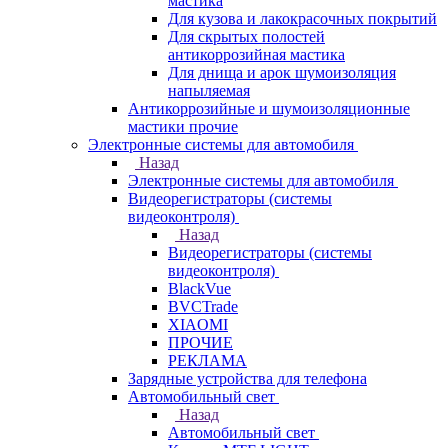
мастика
Для кузова и лакокрасочных покрытий
Для скрытых полостей
антикоррозийная мастика
Для днища и арок шумоизоляция
напыляемая
Антикоррозийные и шумоизоляционные
мастики прочие
Электронные системы для автомобиля
Назад
Электронные системы для автомобиля
Видеорегистраторы (системы
видеоконтроля)
Назад
Видеорегистраторы (системы
видеоконтроля)
BlackVue
BVCTrade
XIAOMI
ПРОЧИЕ
РЕКЛАМА
Зарядные устройства для телефона
Автомобильный свет
Назад
Автомобильный свет