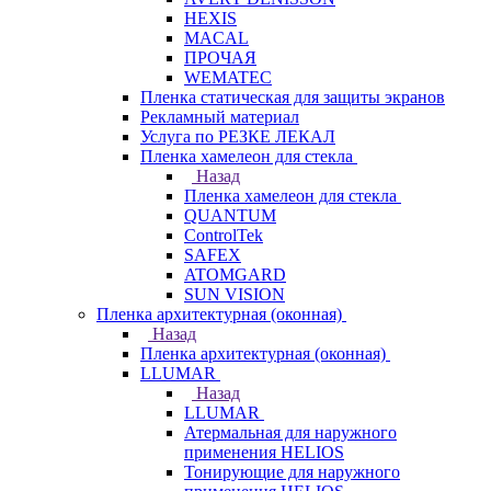
HEXIS
MACAL
ПРОЧАЯ
WEMATEC
Пленка статическая для защиты экранов
Рекламный материал
Услуга по РЕЗКЕ ЛЕКАЛ
Пленка хамелеон для стекла
Назад
Пленка хамелеон для стекла
QUANTUM
ControlTek
SAFEX
ATOMGARD
SUN VISION
Пленка архитектурная (оконная)
Назад
Пленка архитектурная (оконная)
LLUMAR
Назад
LLUMAR
Атермальная для наружного
применения HELIOS
Тонирующие для наружного