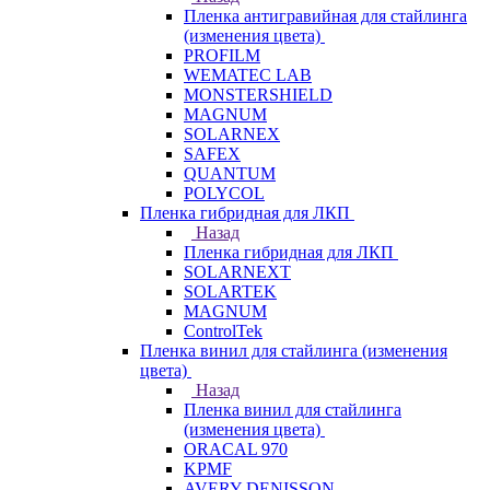
Пленка антигравийная для стайлинга
(изменения цвета)
PROFILM
WEMATEC LAB
MONSTERSHIELD
MAGNUM
SOLARNEX
SAFEX
QUANTUM
POLYCOL
Пленка гибридная для ЛКП
Назад
Пленка гибридная для ЛКП
SOLARNEXT
SOLARTEK
MAGNUM
ControlTek
Пленка винил для стайлинга (изменения
цвета)
Назад
Пленка винил для стайлинга
(изменения цвета)
ORACAL 970
KPMF
AVERY DENISSON