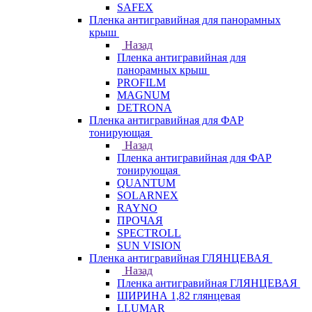
SAFEX
Пленка антигравийная для панорамных
крыш
Назад
Пленка антигравийная для
панорамных крыш
PROFILM
MAGNUM
DETRONA
Пленка антигравийная для ФАР
тонирующая
Назад
Пленка антигравийная для ФАР
тонирующая
QUANTUM
SOLARNEX
RAYNO
ПРОЧАЯ
SPECTROLL
SUN VISION
Пленка антигравийная ГЛЯНЦЕВАЯ
Назад
Пленка антигравийная ГЛЯНЦЕВАЯ
ШИРИНА 1,82 глянцевая
LLUMAR