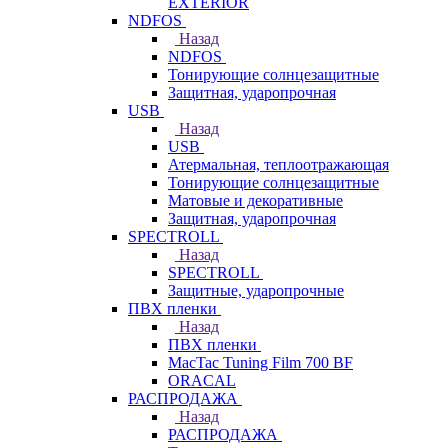
EXTERIOR
NDFOS
Назад
NDFOS
Тонирующие солнцезащитные
Защитная, ударопрочная
USB
Назад
USB
Атермальная, теплоотражающая
Тонирующие солнцезащитные
Матовые и декоративные
Защитная, ударопрочная
SPECTROLL
Назад
SPECTROLL
Защитные, ударопрочные
ПВХ пленки
Назад
ПВХ пленки
MacTac Tuning Film 700 BF
ORACAL
РАСПРОДАЖА
Назад
РАСПРОДАЖА