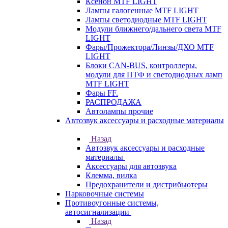
Ксенон MTF LIGHT
Лампы галогенные MTF LIGHT
Лампы светодиодные MTF LIGHT
Модули ближнего/дальнего света MTF
LIGHT
Фары/Прожектора/Линзы/ДХО MTF
LIGHT
Блоки CAN-BUS, контроллеры,
модули для ПТФ и светодиодных ламп
MTF LIGHT
Фары FF.
РАСПРОДАЖА
Автолампы прочие
Автозвук аксессуары и расходные материалы
Назад
Автозвук аксессуары и расходные
материалы
Аксессуары для автозвука
Клемма, вилка
Предохранители и дистрибьютеры
Парковочные системы
Противоугонные системы,
автосигнализации
Назад