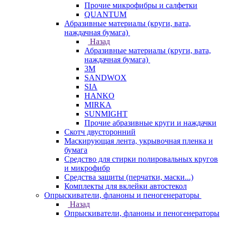
Прочие микрофибры и салфетки
QUANTUM
Абразивные материалы (круги, вата,
наждачная бумага)
Назад
Абразивные материалы (круги, вата,
наждачная бумага)
3М
SANDWOX
SIA
HANKO
MIRKA
SUNMIGHT
Прочие абразивные круги и наждачки
Скотч двусторонний
Маскирующая лента, укрывочная пленка и
бумага
Средство для стирки полировальных кругов
и микрофибр
Средства защиты (перчатки, маски...)
Комплекты для вклейки автостекол
Опрыскиватели, фланоны и пеногенераторы
Назад
Опрыскиватели, фланоны и пеногенераторы