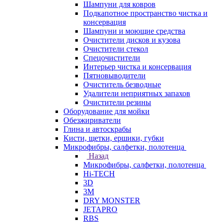
Шампуни для ковров
Подкапотное пространство чистка и
консервация
Шампуни и моющие средства
Очистители дисков и кузова
Очистители стекол
Спецочистители
Интерьер чистка и консервация
Пятновыводители
Очиститель безводные
Удалители неприятных запахов
Очистители резины
Оборудование для мойки
Обезжириватели
Глина и автоскрабы
Кисти, щетки, ершики, губки
Микрофибры, салфетки, полотенца
Назад
Микрофибры, салфетки, полотенца
Hi-TECH
3D
3М
DRY MONSTER
JETAPRO
RBS