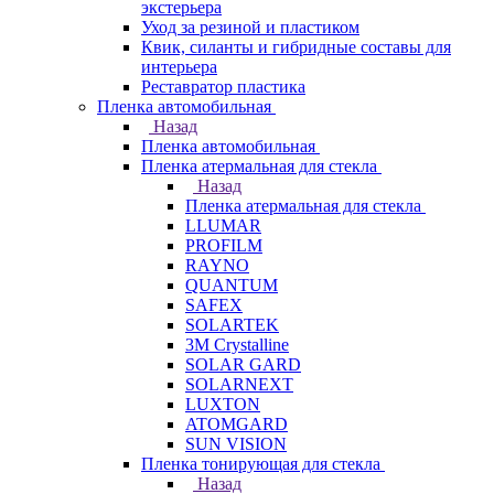
экстерьера
Уход за резиной и пластиком
Квик, силанты и гибридные составы для
интерьера
Реставратор пластика
Пленка автомобильная
Назад
Пленка автомобильная
Пленка атермальная для стекла
Назад
Пленка атермальная для стекла
LLUMAR
PROFILM
RAYNO
QUANTUM
SAFEX
SOLARTEK
3M Crystalline
SOLAR GARD
SOLARNEXT
LUXTON
ATOMGARD
SUN VISION
Пленка тонирующая для стекла
Назад