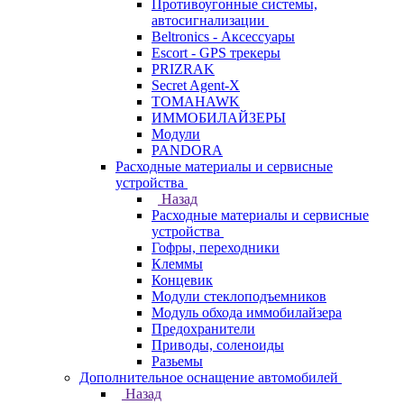
Противоугонные системы,
автосигнализации
Beltronics - Аксессуары
Escort - GPS трекеры
PRIZRAK
Secret Agent-X
TOMAHAWK
ИММОБИЛАЙЗЕРЫ
Модули
PANDORA
Расходные материалы и сервисные
устройства
Назад
Расходные материалы и сервисные
устройства
Гофры, переходники
Клеммы
Концевик
Модули стеклоподъемников
Модуль обхода иммобилайзера
Предохранители
Приводы, соленоиды
Разьемы
Дополнительное оснащение автомобилей
Назад