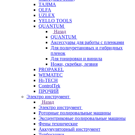
TAJIMA
OLFA
UZLEX
YELLO TOOLS
QUANTUM
Назад
QUANTUM
Аксессуары для работы с пленками
Для полиуретановых и гибридных
пленок
Для тонировки и винила
Ножи, скребки, лезвия
PROPAKEL
WEMATEC
Hi-TECH
ControlTek
ПРОЧИЙ
Электро инструмент
Назад
Электро инструмент
Роторные полировальные машины
Эксцентриковые полировальные машины
Фены технические
Аккумуляторный инструмент
Турбосушки