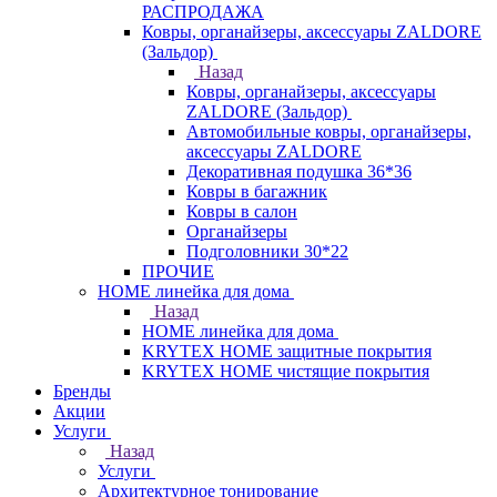
РАСПРОДАЖА
Ковры, органайзеры, аксессуары ZALDORE
(Зальдор)
Назад
Ковры, органайзеры, аксессуары
ZALDORE (Зальдор)
Автомобильные ковры, органайзеры,
аксессуары ZALDORE
Декоративная подушка 36*36
Ковры в багажник
Ковры в салон
Органайзеры
Подголовники 30*22
ПРОЧИЕ
HOME линейка для дома
Назад
HOME линейка для дома
KRYTEX HOME защитные покрытия
KRYTEX HOME чистящие покрытия
Бренды
Акции
Услуги
Назад
Услуги
Архитектурное тонирование