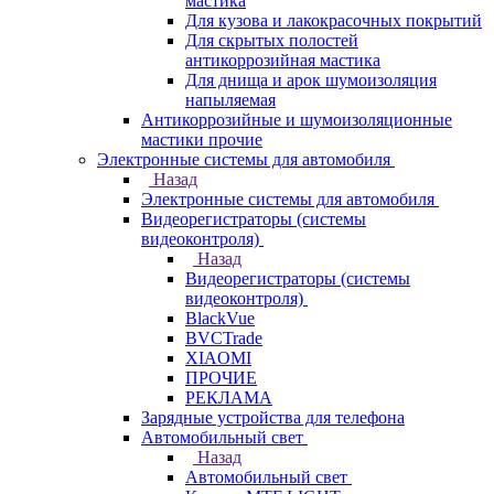
мастика
Для кузова и лакокрасочных покрытий
Для скрытых полостей
антикоррозийная мастика
Для днища и арок шумоизоляция
напыляемая
Антикоррозийные и шумоизоляционные
мастики прочие
Электронные системы для автомобиля
Назад
Электронные системы для автомобиля
Видеорегистраторы (системы
видеоконтроля)
Назад
Видеорегистраторы (системы
видеоконтроля)
BlackVue
BVCTrade
XIAOMI
ПРОЧИЕ
РЕКЛАМА
Зарядные устройства для телефона
Автомобильный свет
Назад
Автомобильный свет