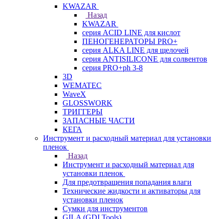
KWAZAR
Назад
KWAZAR
серия ACID LINE для кислот
ПЕНОГЕНЕРАТОРЫ PRO+
серия ALKA LINE для щелочей
серия ANTISILICONE для солвентов
серия PRO+ph 3-8
3D
WEMATEC
WaveX
GLOSSWORK
ТРИГГЕРЫ
ЗАПАСНЫЕ ЧАСТИ
КЕГА
Инструмент и расходный материал для установки
пленок
Назад
Инструмент и расходный материал для
установки пленок
Для предотвращения попадания влаги
Технические жидкости и активаторы для
установки пленок
Сумки для инструментов
GILA (GDI Tools)