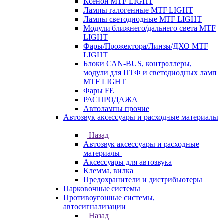
Ксенон MTF LIGHT
Лампы галогенные MTF LIGHT
Лампы светодиодные MTF LIGHT
Модули ближнего/дальнего света MTF
LIGHT
Фары/Прожектора/Линзы/ДХО MTF
LIGHT
Блоки CAN-BUS, контроллеры,
модули для ПТФ и светодиодных ламп
MTF LIGHT
Фары FF.
РАСПРОДАЖА
Автолампы прочие
Автозвук аксессуары и расходные материалы
Назад
Автозвук аксессуары и расходные
материалы
Аксессуары для автозвука
Клемма, вилка
Предохранители и дистрибьютеры
Парковочные системы
Противоугонные системы,
автосигнализации
Назад