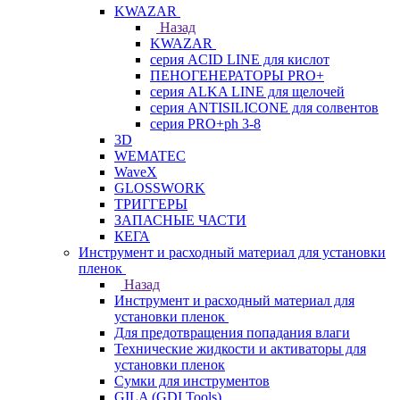
KWAZAR
Назад
KWAZAR
серия ACID LINE для кислот
ПЕНОГЕНЕРАТОРЫ PRO+
серия ALKA LINE для щелочей
серия ANTISILICONE для солвентов
серия PRO+ph 3-8
3D
WEMATEC
WaveX
GLOSSWORK
ТРИГГЕРЫ
ЗАПАСНЫЕ ЧАСТИ
КЕГА
Инструмент и расходный материал для установки
пленок
Назад
Инструмент и расходный материал для
установки пленок
Для предотвращения попадания влаги
Технические жидкости и активаторы для
установки пленок
Сумки для инструментов
GILA (GDI Tools)