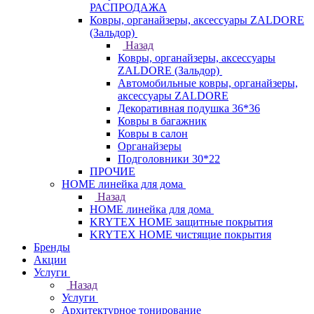
РАСПРОДАЖА
Ковры, органайзеры, аксессуары ZALDORE
(Зальдор)
Назад
Ковры, органайзеры, аксессуары
ZALDORE (Зальдор)
Автомобильные ковры, органайзеры,
аксессуары ZALDORE
Декоративная подушка 36*36
Ковры в багажник
Ковры в салон
Органайзеры
Подголовники 30*22
ПРОЧИЕ
HOME линейка для дома
Назад
HOME линейка для дома
KRYTEX HOME защитные покрытия
KRYTEX HOME чистящие покрытия
Бренды
Акции
Услуги
Назад
Услуги
Архитектурное тонирование