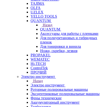
TAJIMA
OLFA
UZLEX
YELLO TOOLS
QUANTUM
Назад
QUANTUM
Аксессуары для работы с пленками
Для полиуретановых и гибридных
пленок
Для тонировки и винила
Ножи, скребки, лезвия
PROPAKEL
WEMATEC
Hi-TECH
ControlTek
ПРОЧИЙ
Электро инструмент
Назад
Электро инструмент
Роторные полировальные машины
Эксцентриковые полировальные машины
Фены технические
Аккумуляторный инструмент
Турбосушки