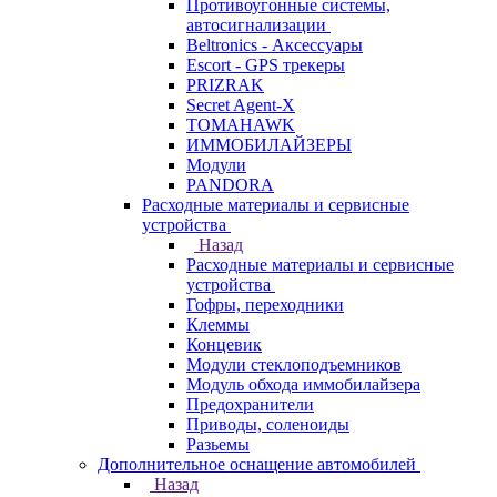
Противоугонные системы,
автосигнализации
Beltronics - Аксессуары
Escort - GPS трекеры
PRIZRAK
Secret Agent-X
TOMAHAWK
ИММОБИЛАЙЗЕРЫ
Модули
PANDORA
Расходные материалы и сервисные
устройства
Назад
Расходные материалы и сервисные
устройства
Гофры, переходники
Клеммы
Концевик
Модули стеклоподъемников
Модуль обхода иммобилайзера
Предохранители
Приводы, соленоиды
Разьемы
Дополнительное оснащение автомобилей
Назад