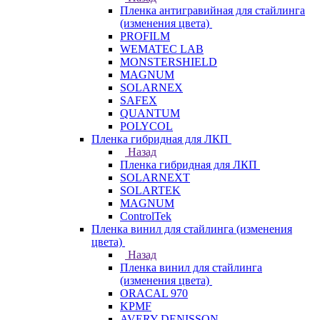
Пленка антигравийная для стайлинга
(изменения цвета)
PROFILM
WEMATEC LAB
MONSTERSHIELD
MAGNUM
SOLARNEX
SAFEX
QUANTUM
POLYCOL
Пленка гибридная для ЛКП
Назад
Пленка гибридная для ЛКП
SOLARNEXT
SOLARTEK
MAGNUM
ControlTek
Пленка винил для стайлинга (изменения
цвета)
Назад
Пленка винил для стайлинга
(изменения цвета)
ORACAL 970
KPMF
AVERY DENISSON