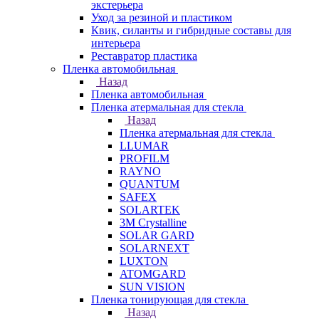
экстерьера
Уход за резиной и пластиком
Квик, силанты и гибридные составы для
интерьера
Реставратор пластика
Пленка автомобильная
Назад
Пленка автомобильная
Пленка атермальная для стекла
Назад
Пленка атермальная для стекла
LLUMAR
PROFILM
RAYNO
QUANTUM
SAFEX
SOLARTEK
3M Crystalline
SOLAR GARD
SOLARNEXT
LUXTON
ATOMGARD
SUN VISION
Пленка тонирующая для стекла
Назад