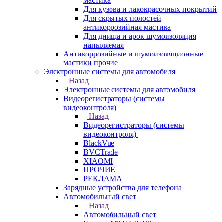
мастика
Для кузова и лакокрасочных покрытий
Для скрытых полостей
антикоррозийная мастика
Для днища и арок шумоизоляция
напыляемая
Антикоррозийные и шумоизоляционные
мастики прочие
Электронные системы для автомобиля
Назад
Электронные системы для автомобиля
Видеорегистраторы (системы
видеоконтроля)
Назад
Видеорегистраторы (системы
видеоконтроля)
BlackVue
BVCTrade
XIAOMI
ПРОЧИЕ
РЕКЛАМА
Зарядные устройства для телефона
Автомобильный свет
Назад
Автомобильный свет