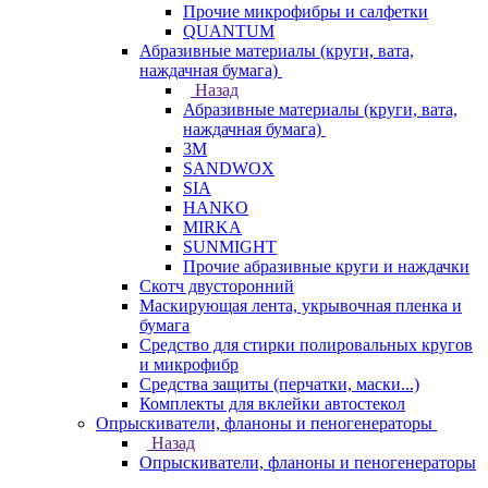
Прочие микрофибры и салфетки
QUANTUM
Абразивные материалы (круги, вата,
наждачная бумага)
Назад
Абразивные материалы (круги, вата,
наждачная бумага)
3М
SANDWOX
SIA
HANKO
MIRKA
SUNMIGHT
Прочие абразивные круги и наждачки
Скотч двусторонний
Маскирующая лента, укрывочная пленка и
бумага
Средство для стирки полировальных кругов
и микрофибр
Средства защиты (перчатки, маски...)
Комплекты для вклейки автостекол
Опрыскиватели, фланоны и пеногенераторы
Назад
Опрыскиватели, фланоны и пеногенераторы