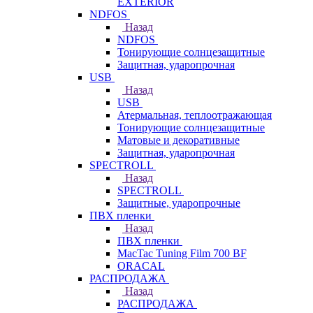
EXTERIOR
NDFOS
Назад
NDFOS
Тонирующие солнцезащитные
Защитная, ударопрочная
USB
Назад
USB
Атермальная, теплоотражающая
Тонирующие солнцезащитные
Матовые и декоративные
Защитная, ударопрочная
SPECTROLL
Назад
SPECTROLL
Защитные, ударопрочные
ПВХ пленки
Назад
ПВХ пленки
MacTac Tuning Film 700 BF
ORACAL
РАСПРОДАЖА
Назад
РАСПРОДАЖА