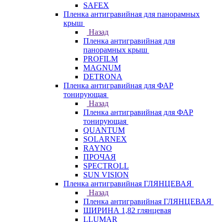
SAFEX
Пленка антигравийная для панорамных
крыш
Назад
Пленка антигравийная для
панорамных крыш
PROFILM
MAGNUM
DETRONA
Пленка антигравийная для ФАР
тонирующая
Назад
Пленка антигравийная для ФАР
тонирующая
QUANTUM
SOLARNEX
RAYNO
ПРОЧАЯ
SPECTROLL
SUN VISION
Пленка антигравийная ГЛЯНЦЕВАЯ
Назад
Пленка антигравийная ГЛЯНЦЕВАЯ
ШИРИНА 1,82 глянцевая
LLUMAR