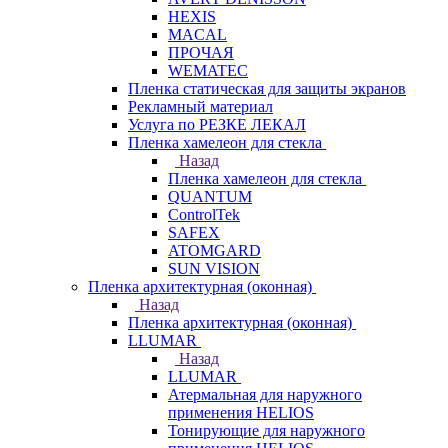
HEXIS
MACAL
ПРОЧАЯ
WEMATEC
Пленка статическая для защиты экранов
Рекламный материал
Услуга по РЕЗКЕ ЛЕКАЛ
Пленка хамелеон для стекла
Назад
Пленка хамелеон для стекла
QUANTUM
ControlTek
SAFEX
ATOMGARD
SUN VISION
Пленка архитектурная (оконная)
Назад
Пленка архитектурная (оконная)
LLUMAR
Назад
LLUMAR
Атермальная для наружного
применения HELIOS
Тонирующие для наружного