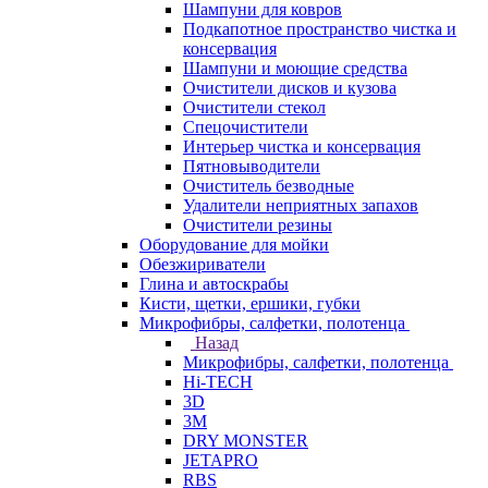
Шампуни для ковров
Подкапотное пространство чистка и
консервация
Шампуни и моющие средства
Очистители дисков и кузова
Очистители стекол
Спецочистители
Интерьер чистка и консервация
Пятновыводители
Очиститель безводные
Удалители неприятных запахов
Очистители резины
Оборудование для мойки
Обезжириватели
Глина и автоскрабы
Кисти, щетки, ершики, губки
Микрофибры, салфетки, полотенца
Назад
Микрофибры, салфетки, полотенца
Hi-TECH
3D
3М
DRY MONSTER
JETAPRO
RBS