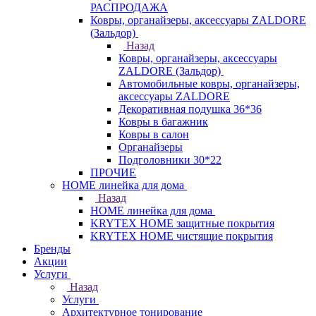
РАСПРОДАЖА
Ковры, органайзеры, аксессуары ZALDORE
(Зальдор)
Назад
Ковры, органайзеры, аксессуары
ZALDORE (Зальдор)
Автомобильные ковры, органайзеры,
аксессуары ZALDORE
Декоративная подушка 36*36
Ковры в багажник
Ковры в салон
Органайзеры
Подголовники 30*22
ПРОЧИЕ
HOME линейка для дома
Назад
HOME линейка для дома
KRYTEX HOME защитные покрытия
KRYTEX HOME чистящие покрытия
Бренды
Акции
Услуги
Назад
Услуги
Архитектурное тонирование