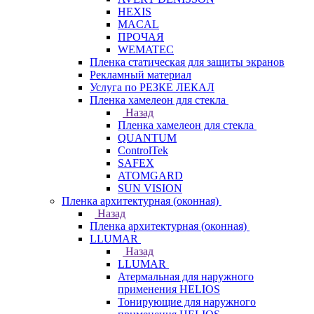
HEXIS
MACAL
ПРОЧАЯ
WEMATEC
Пленка статическая для защиты экранов
Рекламный материал
Услуга по РЕЗКЕ ЛЕКАЛ
Пленка хамелеон для стекла
Назад
Пленка хамелеон для стекла
QUANTUM
ControlTek
SAFEX
ATOMGARD
SUN VISION
Пленка архитектурная (оконная)
Назад
Пленка архитектурная (оконная)
LLUMAR
Назад
LLUMAR
Атермальная для наружного
применения HELIOS
Тонирующие для наружного