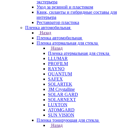
экстерьера
Уход за резиной и пластиком
Квик, силанты и гибридные составы для
интерьера
Реставратор пластика
Пленка автомобильная
Назад
Пленка автомобильная
Пленка атермальная для стекла
Назад
Пленка атермальная для стекла
LLUMAR
PROFILM
RAYNO
QUANTUM
SAFEX
SOLARTEK
3M Crystalline
SOLAR GARD
SOLARNEXT
LUXTON
ATOMGARD
SUN VISION
Пленка тонирующая для стекла
Назад