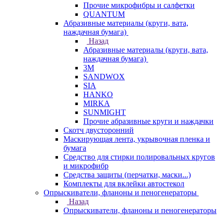
Прочие микрофибры и салфетки
QUANTUM
Абразивные материалы (круги, вата,
наждачная бумага)
Назад
Абразивные материалы (круги, вата,
наждачная бумага)
3М
SANDWOX
SIA
HANKO
MIRKA
SUNMIGHT
Прочие абразивные круги и наждачки
Скотч двусторонний
Маскирующая лента, укрывочная пленка и
бумага
Средство для стирки полировальных кругов
и микрофибр
Средства защиты (перчатки, маски...)
Комплекты для вклейки автостекол
Опрыскиватели, фланоны и пеногенераторы
Назад
Опрыскиватели, фланоны и пеногенераторы