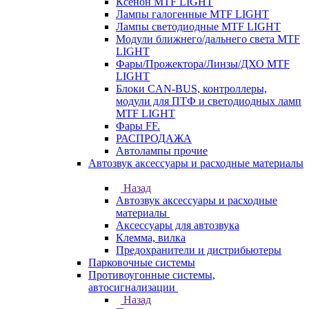
Ксенон MTF LIGHT
Лампы галогенные MTF LIGHT
Лампы светодиодные MTF LIGHT
Модули ближнего/дальнего света MTF
LIGHT
Фары/Прожектора/Линзы/ДХО MTF
LIGHT
Блоки CAN-BUS, контроллеры,
модули для ПТФ и светодиодных ламп
MTF LIGHT
Фары FF.
РАСПРОДАЖА
Автолампы прочие
Автозвук аксессуары и расходные материалы
Назад
Автозвук аксессуары и расходные
материалы
Аксессуары для автозвука
Клемма, вилка
Предохранители и дистрибьютеры
Парковочные системы
Противоугонные системы,
автосигнализации
Назад