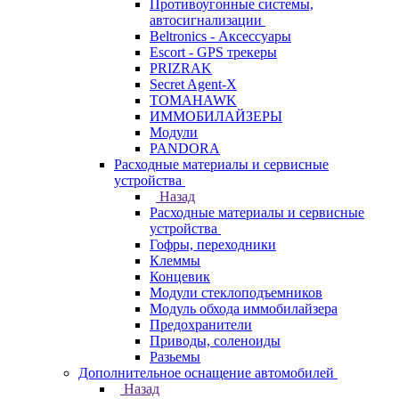
Противоугонные системы,
автосигнализации
Beltronics - Аксессуары
Escort - GPS трекеры
PRIZRAK
Secret Agent-X
TOMAHAWK
ИММОБИЛАЙЗЕРЫ
Модули
PANDORA
Расходные материалы и сервисные
устройства
Назад
Расходные материалы и сервисные
устройства
Гофры, переходники
Клеммы
Концевик
Модули стеклоподъемников
Модуль обхода иммобилайзера
Предохранители
Приводы, соленоиды
Разьемы
Дополнительное оснащение автомобилей
Назад