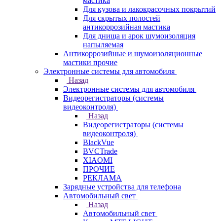
мастика
Для кузова и лакокрасочных покрытий
Для скрытых полостей
антикоррозийная мастика
Для днища и арок шумоизоляция
напыляемая
Антикоррозийные и шумоизоляционные
мастики прочие
Электронные системы для автомобиля
Назад
Электронные системы для автомобиля
Видеорегистраторы (системы
видеоконтроля)
Назад
Видеорегистраторы (системы
видеоконтроля)
BlackVue
BVCTrade
XIAOMI
ПРОЧИЕ
РЕКЛАМА
Зарядные устройства для телефона
Автомобильный свет
Назад
Автомобильный свет