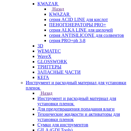
KWAZAR
Назад
KWAZAR
серия ACID LINE для кислот
ПЕНОГЕНЕРАТОРЫ PRO+
серия ALKA LINE для щелочей
серия ANTISILICONE для солвентов
серия PRO+ph 3-8
3D
WEMATEC
WaveX
GLOSSWORK
ТРИГГЕРЫ
ЗАПАСНЫЕ ЧАСТИ
КЕГА
Инструмент и расходный материал для установки
пленок
Назад
Инструмент и расходный материал для
установки пленок
Для предотвращения попадания влаги
Технические жидкости и активаторы для
установки пленок
Сумки для инструментов
GILA (GDI Tools)