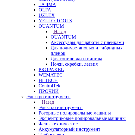
TAJIMA
OLFA
UZLEX
YELLO TOOLS
QUANTUM
Назад
QUANTUM
Аксессуары для работы с пленками
Для полиуретановых и гибридных
пленок
Для тонировки и винила
Ножи, скребки, лезвия
PROPAKEL
WEMATEC
Hi-TECH
ControlTek
ПРОЧИЙ
Электро инструмент
Назад
Электро инструмент
Роторные полировальные машины
Эксцентриковые полировальные машины
Фены технические
Аккумуляторный инструмент
Турбосушки