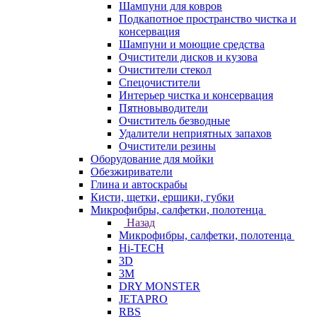
Шампуни для ковров
Подкапотное пространство чистка и
консервация
Шампуни и моющие средства
Очистители дисков и кузова
Очистители стекол
Спецочистители
Интерьер чистка и консервация
Пятновыводители
Очиститель безводные
Удалители неприятных запахов
Очистители резины
Оборудование для мойки
Обезжириватели
Глина и автоскрабы
Кисти, щетки, ершики, губки
Микрофибры, салфетки, полотенца
Назад
Микрофибры, салфетки, полотенца
Hi-TECH
3D
3М
DRY MONSTER
JETAPRO
RBS