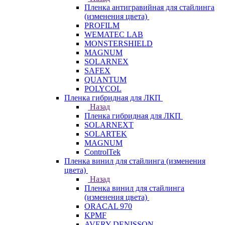
Пленка антигравийная для стайлинга
(изменения цвета)
PROFILM
WEMATEC LAB
MONSTERSHIELD
MAGNUM
SOLARNEX
SAFEX
QUANTUM
POLYCOL
Пленка гибридная для ЛКП
Назад
Пленка гибридная для ЛКП
SOLARNEXT
SOLARTEK
MAGNUM
ControlTek
Пленка винил для стайлинга (изменения
цвета)
Назад
Пленка винил для стайлинга
(изменения цвета)
ORACAL 970
KPMF
AVERY DENISSON