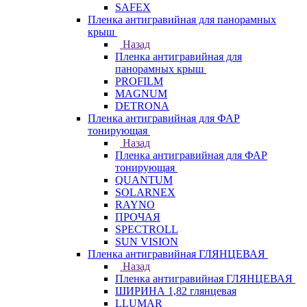
SAFEX
Пленка антигравийная для панорамных
крыш
Назад
Пленка антигравийная для
панорамных крыш
PROFILM
MAGNUM
DETRONA
Пленка антигравийная для ФАР
тонирующая
Назад
Пленка антигравийная для ФАР
тонирующая
QUANTUM
SOLARNEX
RAYNO
ПРОЧАЯ
SPECTROLL
SUN VISION
Пленка антигравийная ГЛЯНЦЕВАЯ
Назад
Пленка антигравийная ГЛЯНЦЕВАЯ
ШИРИНА 1,82 глянцевая
LLUMAR