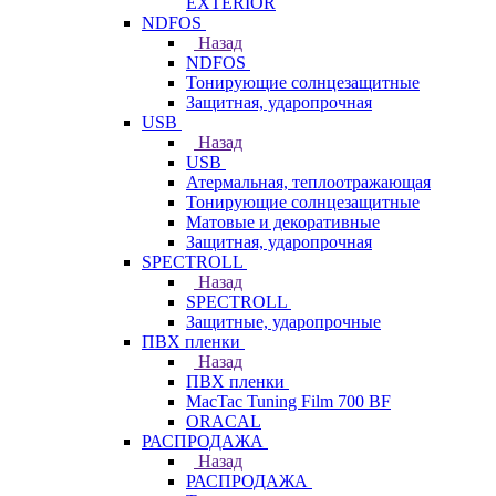
EXTERIOR
NDFOS
Назад
NDFOS
Тонирующие солнцезащитные
Защитная, ударопрочная
USB
Назад
USB
Атермальная, теплоотражающая
Тонирующие солнцезащитные
Матовые и декоративные
Защитная, ударопрочная
SPECTROLL
Назад
SPECTROLL
Защитные, ударопрочные
ПВХ пленки
Назад
ПВХ пленки
MacTac Tuning Film 700 BF
ORACAL
РАСПРОДАЖА
Назад
РАСПРОДАЖА