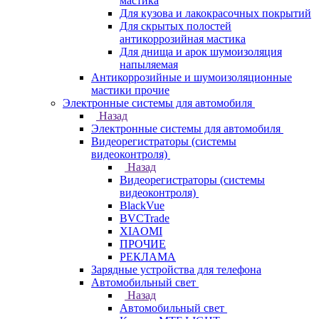
мастика
Для кузова и лакокрасочных покрытий
Для скрытых полостей
антикоррозийная мастика
Для днища и арок шумоизоляция
напыляемая
Антикоррозийные и шумоизоляционные
мастики прочие
Электронные системы для автомобиля
Назад
Электронные системы для автомобиля
Видеорегистраторы (системы
видеоконтроля)
Назад
Видеорегистраторы (системы
видеоконтроля)
BlackVue
BVCTrade
XIAOMI
ПРОЧИЕ
РЕКЛАМА
Зарядные устройства для телефона
Автомобильный свет
Назад
Автомобильный свет