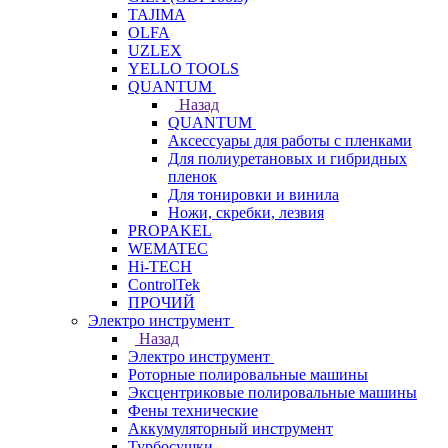
TAJIMA
OLFA
UZLEX
YELLO TOOLS
QUANTUM
Назад
QUANTUM
Аксессуары для работы с пленками
Для полиуретановых и гибридных
пленок
Для тонировки и винила
Ножи, скребки, лезвия
PROPAKEL
WEMATEC
Hi-TECH
ControlTek
ПРОЧИЙ
Электро инструмент
Назад
Электро инструмент
Роторные полировальные машины
Эксцентриковые полировальные машины
Фены технические
Аккумуляторный инструмент
Турбосушки