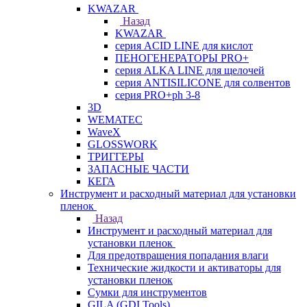
KWAZAR
Назад
KWAZAR
серия ACID LINE для кислот
ПЕНОГЕНЕРАТОРЫ PRO+
серия ALKA LINE для щелочей
серия ANTISILICONE для солвентов
серия PRO+ph 3-8
3D
WEMATEC
WaveX
GLOSSWORK
ТРИГГЕРЫ
ЗАПАСНЫЕ ЧАСТИ
КЕГА
Инструмент и расходный материал для установки
пленок
Назад
Инструмент и расходный материал для
установки пленок
Для предотвращения попадания влаги
Технические жидкости и активаторы для
установки пленок
Сумки для инструментов
GILA (GDI Tools)