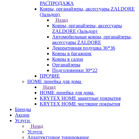
РАСПРОДАЖА
Ковры, органайзеры, аксессуары ZALDORE
(Зальдор)
Назад
Ковры, органайзеры, аксессуары
ZALDORE (Зальдор)
Автомобильные ковры, органайзеры,
аксессуары ZALDORE
Декоративная подушка 36*36
Ковры в багажник
Ковры в салон
Органайзеры
Подголовники 30*22
ПРОЧИЕ
HOME линейка для дома
Назад
HOME линейка для дома
KRYTEX HOME защитные покрытия
KRYTEX HOME чистящие покрытия
Бренды
Акции
Услуги
Назад
Услуги
Архитектурное тонирование