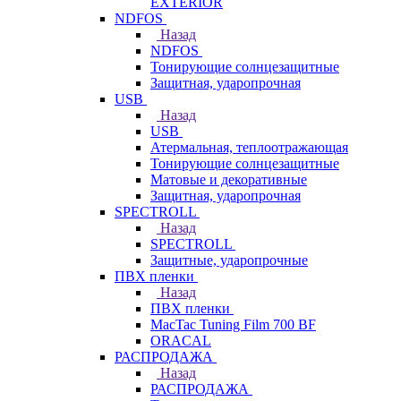
EXTERIOR
NDFOS
Назад
NDFOS
Тонирующие солнцезащитные
Защитная, ударопрочная
USB
Назад
USB
Атермальная, теплоотражающая
Тонирующие солнцезащитные
Матовые и декоративные
Защитная, ударопрочная
SPECTROLL
Назад
SPECTROLL
Защитные, ударопрочные
ПВХ пленки
Назад
ПВХ пленки
MacTac Tuning Film 700 BF
ORACAL
РАСПРОДАЖА
Назад
РАСПРОДАЖА