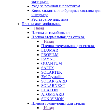
экстерьера
Уход за резиной и пластиком
Квик, силанты и гибридные составы для
интерьера
Реставратор пластика
Пленка автомобильная
Назад
Пленка автомобильная
Пленка атермальная для стекла
Назад
Пленка атермальная для стекла
LLUMAR
PROFILM
RAYNO
QUANTUM
SAFEX
SOLARTEK
3M Crystalline
SOLAR GARD
SOLARNEXT
LUXTON
ATOMGARD
SUN VISION
Пленка тонирующая для стекла
Назад