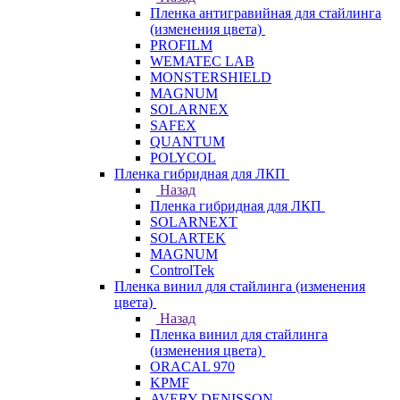
Пленка антигравийная для стайлинга
(изменения цвета)
PROFILM
WEMATEC LAB
MONSTERSHIELD
MAGNUM
SOLARNEX
SAFEX
QUANTUM
POLYCOL
Пленка гибридная для ЛКП
Назад
Пленка гибридная для ЛКП
SOLARNEXT
SOLARTEK
MAGNUM
ControlTek
Пленка винил для стайлинга (изменения
цвета)
Назад
Пленка винил для стайлинга
(изменения цвета)
ORACAL 970
KPMF
AVERY DENISSON