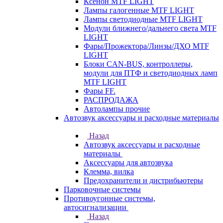
Ксенон MTF LIGHT
Лампы галогенные MTF LIGHT
Лампы светодиодные MTF LIGHT
Модули ближнего/дальнего света MTF
LIGHT
Фары/Прожектора/Линзы/ДХО MTF
LIGHT
Блоки CAN-BUS, контроллеры,
модули для ПТФ и светодиодных ламп
MTF LIGHT
Фары FF.
РАСПРОДАЖА
Автолампы прочие
Автозвук аксессуары и расходные материалы
Назад
Автозвук аксессуары и расходные
материалы
Аксессуары для автозвука
Клемма, вилка
Предохранители и дистрибьютеры
Парковочные системы
Противоугонные системы,
автосигнализации
Назад