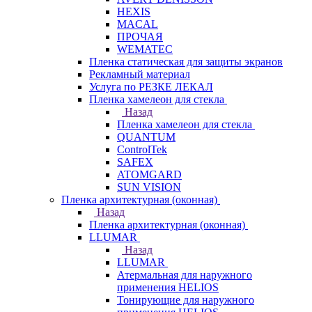
HEXIS
MACAL
ПРОЧАЯ
WEMATEC
Пленка статическая для защиты экранов
Рекламный материал
Услуга по РЕЗКЕ ЛЕКАЛ
Пленка хамелеон для стекла
Назад
Пленка хамелеон для стекла
QUANTUM
ControlTek
SAFEX
ATOMGARD
SUN VISION
Пленка архитектурная (оконная)
Назад
Пленка архитектурная (оконная)
LLUMAR
Назад
LLUMAR
Атермальная для наружного
применения HELIOS
Тонирующие для наружного