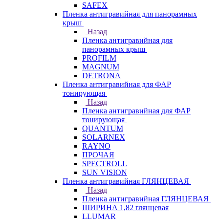
SAFEX
Пленка антигравийная для панорамных
крыш
Назад
Пленка антигравийная для
панорамных крыш
PROFILM
MAGNUM
DETRONA
Пленка антигравийная для ФАР
тонирующая
Назад
Пленка антигравийная для ФАР
тонирующая
QUANTUM
SOLARNEX
RAYNO
ПРОЧАЯ
SPECTROLL
SUN VISION
Пленка антигравийная ГЛЯНЦЕВАЯ
Назад
Пленка антигравийная ГЛЯНЦЕВАЯ
ШИРИНА 1,82 глянцевая
LLUMAR