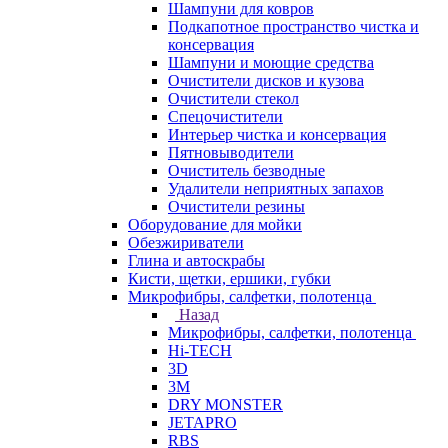
Шампуни для ковров
Подкапотное пространство чистка и
консервация
Шампуни и моющие средства
Очистители дисков и кузова
Очистители стекол
Спецочистители
Интерьер чистка и консервация
Пятновыводители
Очиститель безводные
Удалители неприятных запахов
Очистители резины
Оборудование для мойки
Обезжириватели
Глина и автоскрабы
Кисти, щетки, ершики, губки
Микрофибры, салфетки, полотенца
Назад
Микрофибры, салфетки, полотенца
Hi-TECH
3D
3М
DRY MONSTER
JETAPRO
RBS