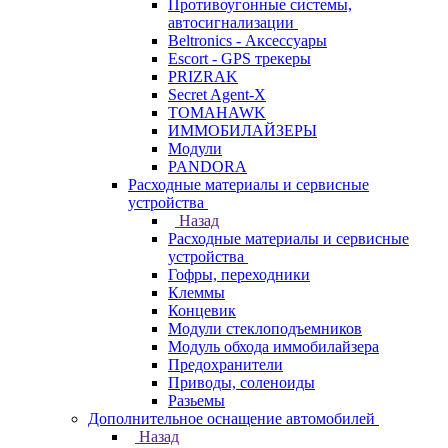
Противоугонные системы,
автосигнализации
Beltronics - Аксессуары
Escort - GPS трекеры
PRIZRAK
Secret Agent-X
TOMAHAWK
ИММОБИЛАЙЗЕРЫ
Модули
PANDORA
Расходные материалы и сервисные
устройства
Назад
Расходные материалы и сервисные
устройства
Гофры, переходники
Клеммы
Концевик
Модули стеклоподъемников
Модуль обхода иммобилайзера
Предохранители
Приводы, соленоиды
Разьемы
Дополнительное оснащение автомобилей
Назад