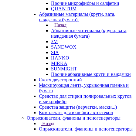
Прочие микрофибры и салфетки
QUANTUM
Абразивные материалы (круги, вата,
наждачная бумага)
Назад
Абразивные материалы (круги, вата,
наждачная бумага)
3М
SANDWOX
SIA
HANKO
MIRKA
SUNMIGHT
Прочие абразивные круги и наждачки
Скотч двусторонний
Маскирующая лента, укрывочная пленка и
бумага
Средство для стирки полировальных кругов
и микрофибр
Средства защиты (перчатки, маски...)
Комплекты для вклейки автостекол
Опрыскиватели, фланоны и пеногенераторы
Назад
Опрыскиватели, фланоны и пеногенераторы