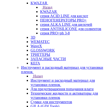
KWAZAR
Назад
KWAZAR
серия ACID LINE для кислот
ПЕНОГЕНЕРАТОРЫ PRO+
серия ALKA LINE для щелочей
серия ANTISILICONE для солвентов
серия PRO+ph 3-8
3D
WEMATEC
WaveX
GLOSSWORK
ТРИГГЕРЫ
ЗАПАСНЫЕ ЧАСТИ
КЕГА
Инструмент и расходный материал для установки
пленок
Назад
Инструмент и расходный материал для
установки пленок
Для предотвращения попадания влаги
Технические жидкости и активаторы для
установки пленок
Сумки для инструментов
GILA (GDI Tools)