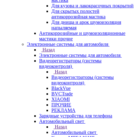
мастика
Для кузова и лакокрасочных покрытий
Для скрытых полостей
антикоррозийная мастика
Для днища и арок шумоизоляция
напыляемая
Антикоррозийные и шумоизоляционные
мастики прочие
Электронные системы для автомобиля
Назад
Электронные системы для автомобиля
Видеорегистраторы (системы
видеоконтроля)
Назад
Видеорегистраторы (системы
видеоконтроля)
BlackVue
BVCTrade
XIAOMI
ПРОЧИЕ
РЕКЛАМА
Зарядные устройства для телефона
Автомобильный свет
Назад
Автомобильный свет