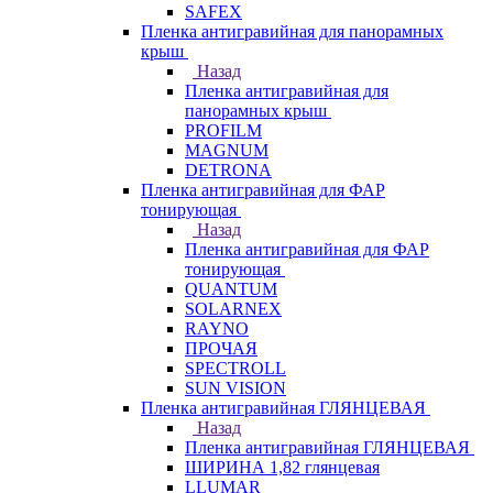
SAFEX
Пленка антигравийная для панорамных
крыш
Назад
Пленка антигравийная для
панорамных крыш
PROFILM
MAGNUM
DETRONA
Пленка антигравийная для ФАР
тонирующая
Назад
Пленка антигравийная для ФАР
тонирующая
QUANTUM
SOLARNEX
RAYNO
ПРОЧАЯ
SPECTROLL
SUN VISION
Пленка антигравийная ГЛЯНЦЕВАЯ
Назад
Пленка антигравийная ГЛЯНЦЕВАЯ
ШИРИНА 1,82 глянцевая
LLUMAR