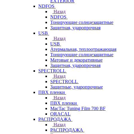
EXTERIOR
NDFOS
Назад
NDFOS
Тонирующие солнцезащитные
Защитная, ударопрочная
USB
Назад
USB
Атермальная, теплоотражающая
Тонирующие солнцезащитные
Матовые и декоративные
Защитная, ударопрочная
SPECTROLL
Назад
SPECTROLL
Защитные, ударопрочные
ПВХ пленки
Назад
ПВХ пленки
MacTac Tuning Film 700 BF
ORACAL
РАСПРОДАЖА
Назад
РАСПРОДАЖА