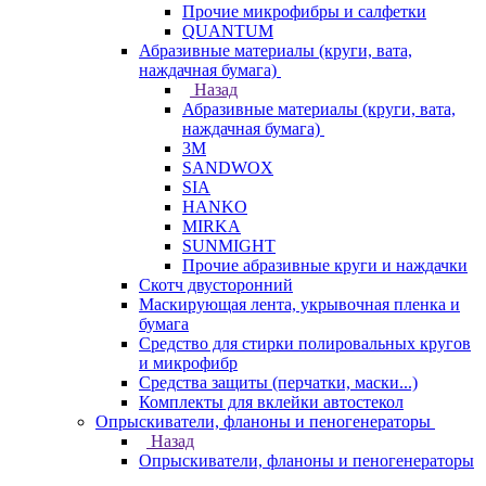
Прочие микрофибры и салфетки
QUANTUM
Абразивные материалы (круги, вата,
наждачная бумага)
Назад
Абразивные материалы (круги, вата,
наждачная бумага)
3М
SANDWOX
SIA
HANKO
MIRKA
SUNMIGHT
Прочие абразивные круги и наждачки
Скотч двусторонний
Маскирующая лента, укрывочная пленка и
бумага
Средство для стирки полировальных кругов
и микрофибр
Средства защиты (перчатки, маски...)
Комплекты для вклейки автостекол
Опрыскиватели, фланоны и пеногенераторы
Назад
Опрыскиватели, фланоны и пеногенераторы