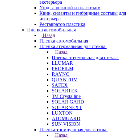
экстерьера
Уход за резиной и пластиком
Квик, силанты и гибридные составы для
интерьера
Реставратор пластика
Пленка автомобильная
Назад
Пленка автомобильная
Пленка атермальная для стекла
Назад
Пленка атермальная для стекла
LLUMAR
PROFILM
RAYNO
QUANTUM
SAFEX
SOLARTEK
3M Crystalline
SOLAR GARD
SOLARNEXT
LUXTON
ATOMGARD
SUN VISION
Пленка тонирующая для стекла
Назад