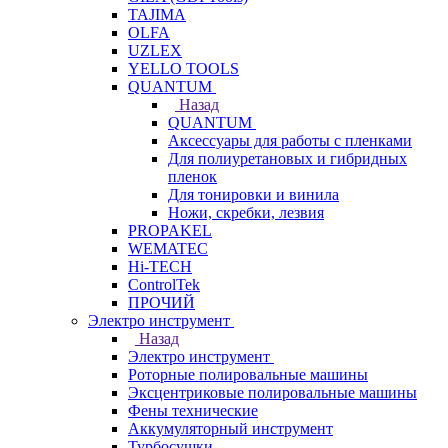
TAJIMA
OLFA
UZLEX
YELLO TOOLS
QUANTUM
Назад
QUANTUM
Аксессуары для работы с пленками
Для полиуретановых и гибридных
пленок
Для тонировки и винила
Ножи, скребки, лезвия
PROPAKEL
WEMATEC
Hi-TECH
ControlTek
ПРОЧИЙ
Электро инструмент
Назад
Электро инструмент
Роторные полировальные машины
Эксцентриковые полировальные машины
Фены технические
Аккумуляторный инструмент
Турбосушки