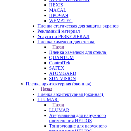
HEXIS
MACAL
ПРОЧАЯ
WEMATEC
Пленка статическая для защиты экранов
Рекламный материал
Услуга по РЕЗКЕ ЛЕКАЛ
Пленка хамелеон для стекла
Назад
Пленка хамелеон для стекла
QUANTUM
ControlTek
SAFEX
ATOMGARD
SUN VISION
Пленка архитектурная (оконная)
Назад
Пленка архитектурная (оконная)
LLUMAR
Назад
LLUMAR
Атермальная для наружного
применения HELIOS
Тонирующие для наружного