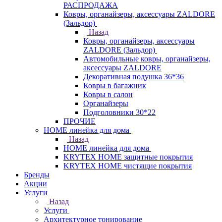
РАСПРОДАЖА
Ковры, органайзеры, аксессуары ZALDORE
(Зальдор)
Назад
Ковры, органайзеры, аксессуары
ZALDORE (Зальдор)
Автомобильные ковры, органайзеры,
аксессуары ZALDORE
Декоративная подушка 36*36
Ковры в багажник
Ковры в салон
Органайзеры
Подголовники 30*22
ПРОЧИЕ
HOME линейка для дома
Назад
HOME линейка для дома
KRYTEX HOME защитные покрытия
KRYTEX HOME чистящие покрытия
Бренды
Акции
Услуги
Назад
Услуги
Архитектурное тонирование