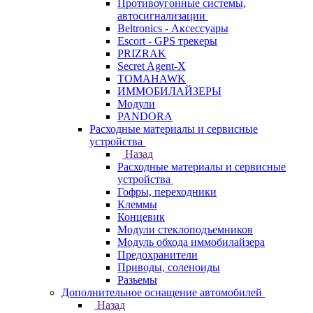
Противоугонные системы,
автосигнализации
Beltronics - Аксессуары
Escort - GPS трекеры
PRIZRAK
Secret Agent-X
TOMAHAWK
ИММОБИЛАЙЗЕРЫ
Модули
PANDORA
Расходные материалы и сервисные
устройства
Назад
Расходные материалы и сервисные
устройства
Гофры, переходники
Клеммы
Концевик
Модули стеклоподъемников
Модуль обхода иммобилайзера
Предохранители
Приводы, соленоиды
Разьемы
Дополнительное оснащение автомобилей
Назад