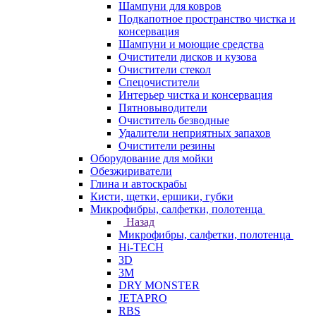
Шампуни для ковров
Подкапотное пространство чистка и
консервация
Шампуни и моющие средства
Очистители дисков и кузова
Очистители стекол
Спецочистители
Интерьер чистка и консервация
Пятновыводители
Очиститель безводные
Удалители неприятных запахов
Очистители резины
Оборудование для мойки
Обезжириватели
Глина и автоскрабы
Кисти, щетки, ершики, губки
Микрофибры, салфетки, полотенца
Назад
Микрофибры, салфетки, полотенца
Hi-TECH
3D
3М
DRY MONSTER
JETAPRO
RBS