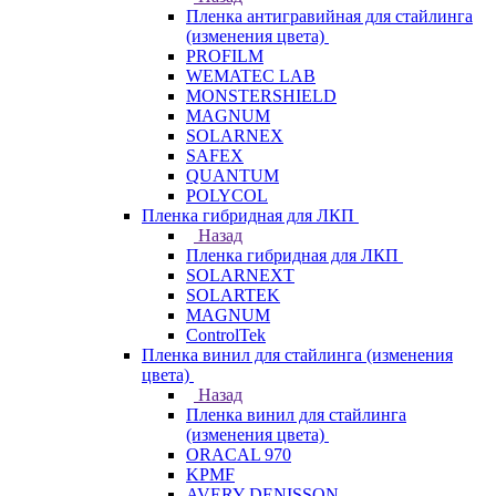
Пленка антигравийная для стайлинга
(изменения цвета)
PROFILM
WEMATEC LAB
MONSTERSHIELD
MAGNUM
SOLARNEX
SAFEX
QUANTUM
POLYCOL
Пленка гибридная для ЛКП
Назад
Пленка гибридная для ЛКП
SOLARNEXT
SOLARTEK
MAGNUM
ControlTek
Пленка винил для стайлинга (изменения
цвета)
Назад
Пленка винил для стайлинга
(изменения цвета)
ORACAL 970
KPMF
AVERY DENISSON