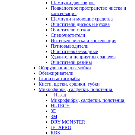
Шампуни для ковров
Подкапотное пространство чистка и
консервация
Шампуни и моющие средства
Очистители дисков и кузова
Очистители стекол
Спецочистители
Интерьер чистка и консервация
Пятновыводители
Очиститель безводные
Удалители неприятных запахов
Очистители резины
Оборудование для мойки
Обезжириватели
Глина и автоскрабы
Кисти, щетки, ершики, губки
Микрофибры, салфетки, полотенца
Назад
Микрофибры, салфетки, полотенца
Hi-TECH
3D
3М
DRY MONSTER
JETAPRO
RBS