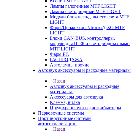
Ксенон MTF LIGHT
Лампы галогенные MTF LIGHT
Лампы светодиодные MTF LIGHT
Модули ближнего/дальнего света MTF
LIGHT
Фары/Прожектора/Линзы/ДХО MTF
LIGHT
Блоки CAN-BUS, контроллеры,
модули для ПТФ и светодиодных ламп
MTF LIGHT
Фары FF.
РАСПРОДАЖА
Автолампы прочие
Автозвук аксессуары и расходные материалы
Назад
Автозвук аксессуары и расходные
материалы
Аксессуары для автозвука
Клемма, вилка
Предохранители и дистрибьютеры
Парковочные системы
Противоугонные системы,
автосигнализации
Назад