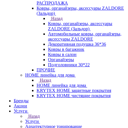
РАСПРОДАЖА
Ковры, органайзеры, аксессуары ZALDORE
(Зальдор)
Назад
Ковры, органайзеры, аксессуары
ZALDORE (Зальдор)
Автомобильные ковры, органайзеры,
аксессуары ZALDORE
Декоративная подушка 36*36
Ковры в багажник
Ковры в салон
Органайзеры
Подголовники 30*22
ПРОЧИЕ
HOME линейка для дома
Назад
HOME линейка для дома
KRYTEX HOME защитные покрытия
KRYTEX HOME чистящие покрытия
Бренды
Акции
Услуги
Назад
Услуги
Архитектурное тонирование