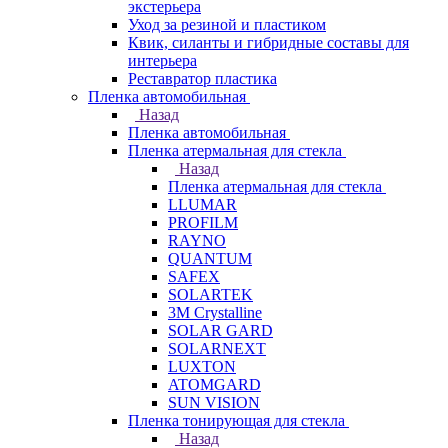
экстерьера
Уход за резиной и пластиком
Квик, силанты и гибридные составы для
интерьера
Реставратор пластика
Пленка автомобильная
Назад
Пленка автомобильная
Пленка атермальная для стекла
Назад
Пленка атермальная для стекла
LLUMAR
PROFILM
RAYNO
QUANTUM
SAFEX
SOLARTEK
3M Crystalline
SOLAR GARD
SOLARNEXT
LUXTON
ATOMGARD
SUN VISION
Пленка тонирующая для стекла
Назад