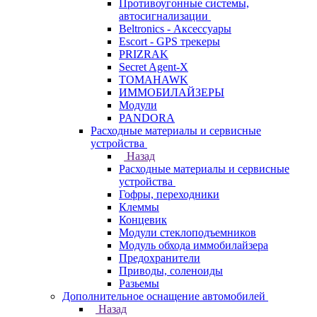
Противоугонные системы,
автосигнализации
Beltronics - Аксессуары
Escort - GPS трекеры
PRIZRAK
Secret Agent-X
TOMAHAWK
ИММОБИЛАЙЗЕРЫ
Модули
PANDORA
Расходные материалы и сервисные
устройства
Назад
Расходные материалы и сервисные
устройства
Гофры, переходники
Клеммы
Концевик
Модули стеклоподъемников
Модуль обхода иммобилайзера
Предохранители
Приводы, соленоиды
Разьемы
Дополнительное оснащение автомобилей
Назад