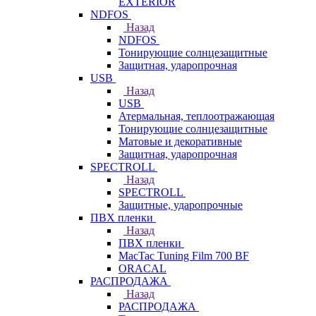
EXTERIOR
NDFOS
Назад
NDFOS
Тонирующие солнцезащитные
Защитная, ударопрочная
USB
Назад
USB
Атермальная, теплоотражающая
Тонирующие солнцезащитные
Матовые и декоративные
Защитная, ударопрочная
SPECTROLL
Назад
SPECTROLL
Защитные, ударопрочные
ПВХ пленки
Назад
ПВХ пленки
MacTac Tuning Film 700 BF
ORACAL
РАСПРОДАЖА
Назад
РАСПРОДАЖА