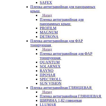
SAFEX
Пленка антигравийная для панорамных
крыш
Назад
Пленка антигравийная для
панорамных крыш
PROFILM
MAGNUM
DETRONA
Пленка антигравийная для ФАР
тонирующая
Назад
Пленка антигравийная для ФАР
тонирующая
QUANTUM
SOLARNEX
RAYNO
ПРОЧАЯ
SPECTROLL
SUN VISION
Пленка антигравийная ГЛЯНЦЕВАЯ
Назад
Пленка антигравийная ГЛЯНЦЕВАЯ
ШИРИНА 1,82 глянцевая
LLUMAR