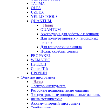
TAJIMA
OLFA
UZLEX
YELLO TOOLS
QUANTUM
Назад
QUANTUM
Аксессуары для работы с пленками
Для полиуретановых и гибридных
пленок
Для тонировки и винила
Ножи, скребки, лезвия
PROPAKEL
WEMATEC
Hi-TECH
ControlTek
ПРОЧИЙ
Электро инструмент
Назад
Электро инструмент
Роторные полировальные машины
Эксцентриковые полировальные машины
Фены технические
Аккумуляторный инструмент
Турбосушки