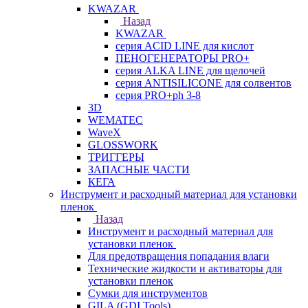
KWAZAR
Назад
KWAZAR
серия ACID LINE для кислот
ПЕНОГЕНЕРАТОРЫ PRO+
серия ALKA LINE для щелочей
серия ANTISILICONE для солвентов
серия PRO+ph 3-8
3D
WEMATEC
WaveX
GLOSSWORK
ТРИГГЕРЫ
ЗАПАСНЫЕ ЧАСТИ
КЕГА
Инструмент и расходный материал для установки
пленок
Назад
Инструмент и расходный материал для
установки пленок
Для предотвращения попадания влаги
Технические жидкости и активаторы для
установки пленок
Сумки для инструментов
GILA (GDI Tools)