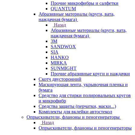
Прочие микрофибры и салфетки
QUANTUM
Абразивные материалы (круги, вата,
наждачная бумага)
Назад
Абразивные материалы (круги, вата,
наждачная бумага)
3М
SANDWOX
SIA
HANKO
MIRKA
SUNMIGHT
Прочие абразивные круги и наждачки
Скотч двусторонний
Маскирующая лента, укрывочная пленка и
бумага
Средство для стирки полировальных кругов
и микрофибр
Средства защиты (перчатки, маски...)
Комплекты для вклейки автостекол
Опрыскиватели, фланоны и пеногенераторы
Назад
Опрыскиватели, фланоны и пеногенераторы