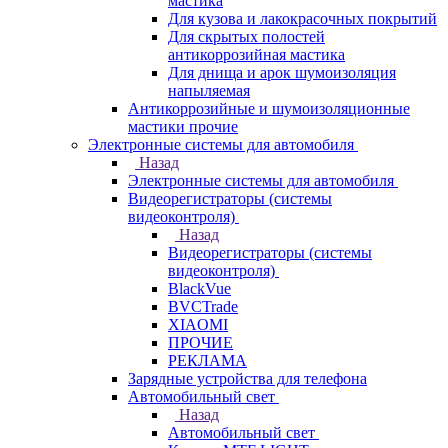
мастика
Для кузова и лакокрасочных покрытий
Для скрытых полостей
антикоррозийная мастика
Для днища и арок шумоизоляция
напыляемая
Антикоррозийные и шумоизоляционные
мастики прочие
Электронные системы для автомобиля
Назад
Электронные системы для автомобиля
Видеорегистраторы (системы
видеоконтроля)
Назад
Видеорегистраторы (системы
видеоконтроля)
BlackVue
BVCTrade
XIAOMI
ПРОЧИЕ
РЕКЛАМА
Зарядные устройства для телефона
Автомобильный свет
Назад
Автомобильный свет