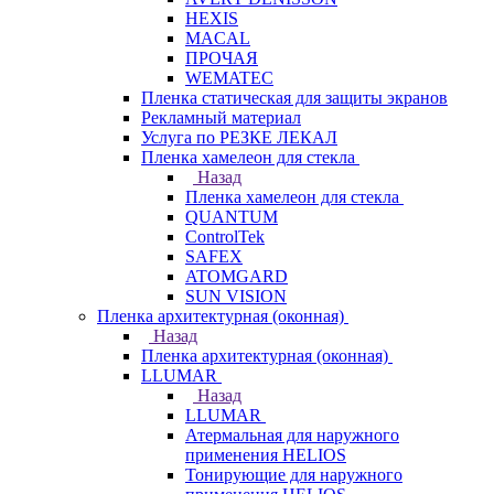
HEXIS
MACAL
ПРОЧАЯ
WEMATEC
Пленка статическая для защиты экранов
Рекламный материал
Услуга по РЕЗКЕ ЛЕКАЛ
Пленка хамелеон для стекла
Назад
Пленка хамелеон для стекла
QUANTUM
ControlTek
SAFEX
ATOMGARD
SUN VISION
Пленка архитектурная (оконная)
Назад
Пленка архитектурная (оконная)
LLUMAR
Назад
LLUMAR
Атермальная для наружного
применения HELIOS
Тонирующие для наружного