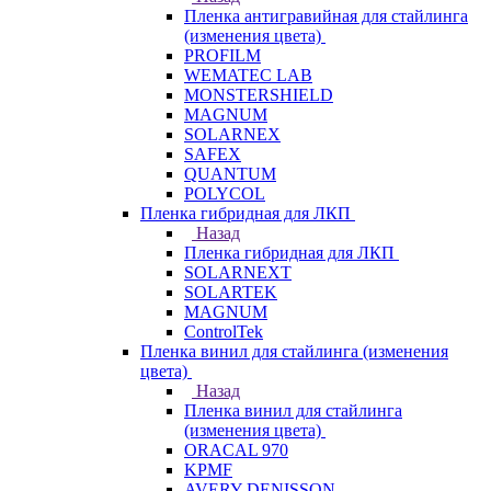
Пленка антигравийная для стайлинга
(изменения цвета)
PROFILM
WEMATEC LAB
MONSTERSHIELD
MAGNUM
SOLARNEX
SAFEX
QUANTUM
POLYCOL
Пленка гибридная для ЛКП
Назад
Пленка гибридная для ЛКП
SOLARNEXT
SOLARTEK
MAGNUM
ControlTek
Пленка винил для стайлинга (изменения
цвета)
Назад
Пленка винил для стайлинга
(изменения цвета)
ORACAL 970
KPMF
AVERY DENISSON