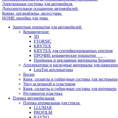
Электронные системы для автомобиля
Дополнительное оснащение автомобилей
Ковры, органайзеры, аксессуары
HOME линейка для дома
Защитные покрытия для автомобилей
Керамические
3D
FTORSIC
KRYTEX
KRYTEX для сертифицированных центров
ПРОЧИЕ керамические покрытия
Пробники и рекламные материалы Керамика
Аппликаторы и расходные материалы для нанесени
LeraTon аппликаторы
Воски
Квик, силанты и гибридные составы для экстерьера
Уход за резиной и пластиком
Квик, силанты и гибридные составы для интерьера
Реставратор пластика
Пленка автомобильная
Пленка атермальная для стекла
LLUMAR
PROFILM
RAYNO