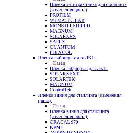
Пленка антигравийная для стайлинга
(изменения цвета)
PROFILM
WEMATEC LAB
MONSTERSHIELD
MAGNUM
SOLARNEX
SAFEX
QUANTUM
POLYCOL
Пленка гибридная для ЛКП
Назад
Пленка гибридная для ЛКП
SOLARNEXT
SOLARTEK
MAGNUM
ControlTek
Пленка винил для стайлинга (изменения
цвета)
Назад
Пленка винил для стайлинга
(изменения цвета)
ORACAL 970
KPMF
AVERY DENISSON