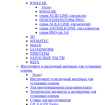
KWAZAR
Назад
KWAZAR
серия ACID LINE для кислот
ПЕНОГЕНЕРАТОРЫ PRO+
серия ALKA LINE для щелочей
серия ANTISILICONE для солвентов
серия PRO+ph 3-8
3D
WEMATEC
WaveX
GLOSSWORK
ТРИГГЕРЫ
ЗАПАСНЫЕ ЧАСТИ
КЕГА
Инструмент и расходный материал для установки
пленок
Назад
Инструмент и расходный материал для
установки пленок
Для предотвращения попадания влаги
Технические жидкости и активаторы для
установки пленок
Сумки для инструментов
GILA (GDI Tools)