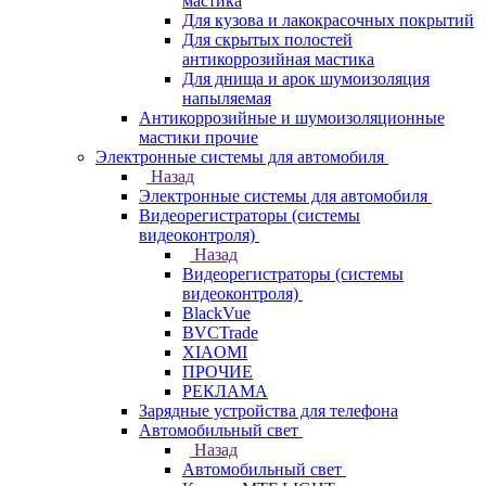
мастика
Для кузова и лакокрасочных покрытий
Для скрытых полостей
антикоррозийная мастика
Для днища и арок шумоизоляция
напыляемая
Антикоррозийные и шумоизоляционные
мастики прочие
Электронные системы для автомобиля
Назад
Электронные системы для автомобиля
Видеорегистраторы (системы
видеоконтроля)
Назад
Видеорегистраторы (системы
видеоконтроля)
BlackVue
BVCTrade
XIAOMI
ПРОЧИЕ
РЕКЛАМА
Зарядные устройства для телефона
Автомобильный свет
Назад
Автомобильный свет