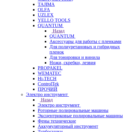
TAJIMA
OLFA
UZLEX
YELLO TOOLS
QUANTUM
Назад
QUANTUM
Аксессуары для работы с пленками
Для полиуретановых и гибридных
пленок
Для тонировки и винила
Ножи, скребки, лезвия
PROPAKEL
WEMATEC
Hi-TECH
ControlTek
ПРОЧИЙ
Электро инструмент
Назад
Электро инструмент
Роторные полировальные машины
Эксцентриковые полировальные машины
Фены технические
Аккумуляторный инструмент
Турбосушки