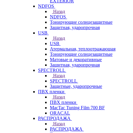
EXTERIOR
NDFOS
Назад
NDFOS
Тонирующие солнцезащитные
Защитная, ударопрочная
USB
Назад
USB
Атермальная, теплоотражающая
Тонирующие солнцезащитные
Матовые и декоративные
Защитная, ударопрочная
SPECTROLL
Назад
SPECTROLL
Защитные, ударопрочные
ПВХ пленки
Назад
ПВХ пленки
MacTac Tuning Film 700 BF
ORACAL
РАСПРОДАЖА
Назад
РАСПРОДАЖА