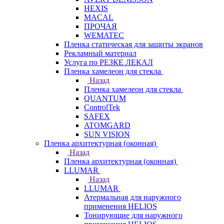
HEXIS
MACAL
ПРОЧАЯ
WEMATEC
Пленка статическая для защиты экранов
Рекламный материал
Услуга по РЕЗКЕ ЛЕКАЛ
Пленка хамелеон для стекла
Назад
Пленка хамелеон для стекла
QUANTUM
ControlTek
SAFEX
ATOMGARD
SUN VISION
Пленка архитектурная (оконная)
Назад
Пленка архитектурная (оконная)
LLUMAR
Назад
LLUMAR
Атермальная для наружного
применения HELIOS
Тонирующие для наружного