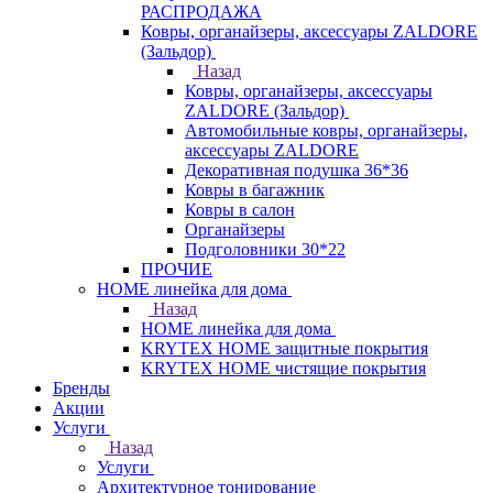
РАСПРОДАЖА
Ковры, органайзеры, аксессуары ZALDORE
(Зальдор)
Назад
Ковры, органайзеры, аксессуары
ZALDORE (Зальдор)
Автомобильные ковры, органайзеры,
аксессуары ZALDORE
Декоративная подушка 36*36
Ковры в багажник
Ковры в салон
Органайзеры
Подголовники 30*22
ПРОЧИЕ
HOME линейка для дома
Назад
HOME линейка для дома
KRYTEX HOME защитные покрытия
KRYTEX HOME чистящие покрытия
Бренды
Акции
Услуги
Назад
Услуги
Архитектурное тонирование