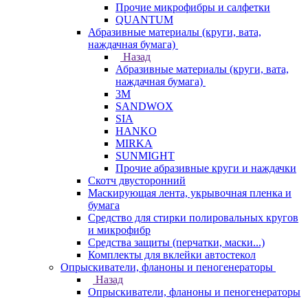
Прочие микрофибры и салфетки
QUANTUM
Абразивные материалы (круги, вата,
наждачная бумага)
Назад
Абразивные материалы (круги, вата,
наждачная бумага)
3М
SANDWOX
SIA
HANKO
MIRKA
SUNMIGHT
Прочие абразивные круги и наждачки
Скотч двусторонний
Маскирующая лента, укрывочная пленка и
бумага
Средство для стирки полировальных кругов
и микрофибр
Средства защиты (перчатки, маски...)
Комплекты для вклейки автостекол
Опрыскиватели, фланоны и пеногенераторы
Назад
Опрыскиватели, фланоны и пеногенераторы