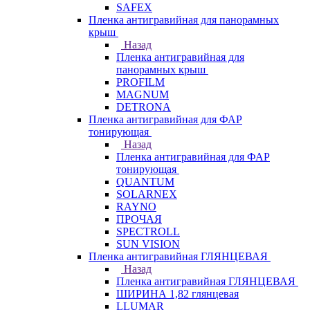
SAFEX
Пленка антигравийная для панорамных
крыш
Назад
Пленка антигравийная для
панорамных крыш
PROFILM
MAGNUM
DETRONA
Пленка антигравийная для ФАР
тонирующая
Назад
Пленка антигравийная для ФАР
тонирующая
QUANTUM
SOLARNEX
RAYNO
ПРОЧАЯ
SPECTROLL
SUN VISION
Пленка антигравийная ГЛЯНЦЕВАЯ
Назад
Пленка антигравийная ГЛЯНЦЕВАЯ
ШИРИНА 1,82 глянцевая
LLUMAR