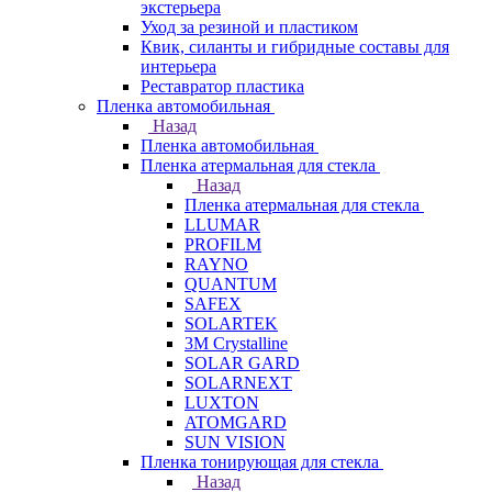
экстерьера
Уход за резиной и пластиком
Квик, силанты и гибридные составы для
интерьера
Реставратор пластика
Пленка автомобильная
Назад
Пленка автомобильная
Пленка атермальная для стекла
Назад
Пленка атермальная для стекла
LLUMAR
PROFILM
RAYNO
QUANTUM
SAFEX
SOLARTEK
3M Crystalline
SOLAR GARD
SOLARNEXT
LUXTON
ATOMGARD
SUN VISION
Пленка тонирующая для стекла
Назад