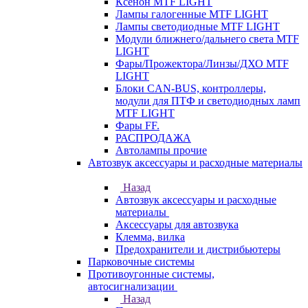
Ксенон MTF LIGHT
Лампы галогенные MTF LIGHT
Лампы светодиодные MTF LIGHT
Модули ближнего/дальнего света MTF
LIGHT
Фары/Прожектора/Линзы/ДХО MTF
LIGHT
Блоки CAN-BUS, контроллеры,
модули для ПТФ и светодиодных ламп
MTF LIGHT
Фары FF.
РАСПРОДАЖА
Автолампы прочие
Автозвук аксессуары и расходные материалы
Назад
Автозвук аксессуары и расходные
материалы
Аксессуары для автозвука
Клемма, вилка
Предохранители и дистрибьютеры
Парковочные системы
Противоугонные системы,
автосигнализации
Назад