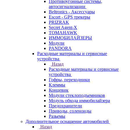
Противоугонные системы,
автосигнализации
Beltronics - Аксессуары
Escort - GPS трекеры
PRIZRAK
Secret Agent-X
TOMAHAWK
ИММОБИЛАЙЗЕРЫ
Модули
PANDORA
Расходные материалы и сервисные
устройства
Назад
Расходные материалы и сервисные
устройства
Гофры, переходники
Клеммы
Концевик
Модули стеклоподъемников
Модуль обхода иммобилайзера
Предохранители
Приводы, соленоиды
Разьемы
Дополнительное оснащение автомобилей
Назад