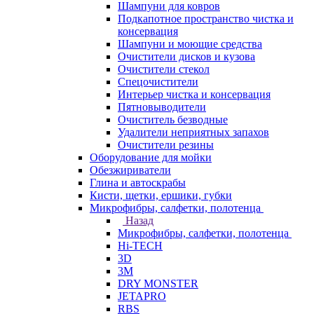
Шампуни для ковров
Подкапотное пространство чистка и
консервация
Шампуни и моющие средства
Очистители дисков и кузова
Очистители стекол
Спецочистители
Интерьер чистка и консервация
Пятновыводители
Очиститель безводные
Удалители неприятных запахов
Очистители резины
Оборудование для мойки
Обезжириватели
Глина и автоскрабы
Кисти, щетки, ершики, губки
Микрофибры, салфетки, полотенца
Назад
Микрофибры, салфетки, полотенца
Hi-TECH
3D
3М
DRY MONSTER
JETAPRO
RBS