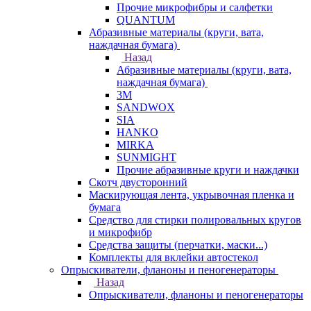
Прочие микрофибры и салфетки
QUANTUM
Абразивные материалы (круги, вата,
наждачная бумага)
Назад
Абразивные материалы (круги, вата,
наждачная бумага)
3М
SANDWOX
SIA
HANKO
MIRKA
SUNMIGHT
Прочие абразивные круги и наждачки
Скотч двусторонний
Маскирующая лента, укрывочная пленка и
бумага
Средство для стирки полировальных кругов
и микрофибр
Средства защиты (перчатки, маски...)
Комплекты для вклейки автостекол
Опрыскиватели, фланоны и пеногенераторы
Назад
Опрыскиватели, фланоны и пеногенераторы