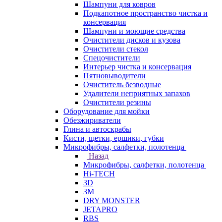
Шампуни для ковров
Подкапотное пространство чистка и
консервация
Шампуни и моющие средства
Очистители дисков и кузова
Очистители стекол
Спецочистители
Интерьер чистка и консервация
Пятновыводители
Очиститель безводные
Удалители неприятных запахов
Очистители резины
Оборудование для мойки
Обезжириватели
Глина и автоскрабы
Кисти, щетки, ершики, губки
Микрофибры, салфетки, полотенца
Назад
Микрофибры, салфетки, полотенца
Hi-TECH
3D
3М
DRY MONSTER
JETAPRO
RBS