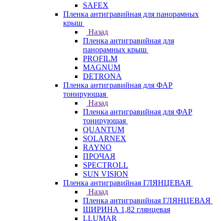
SAFEX
Пленка антигравийная для панорамных
крыш
Назад
Пленка антигравийная для
панорамных крыш
PROFILM
MAGNUM
DETRONA
Пленка антигравийная для ФАР
тонирующая
Назад
Пленка антигравийная для ФАР
тонирующая
QUANTUM
SOLARNEX
RAYNO
ПРОЧАЯ
SPECTROLL
SUN VISION
Пленка антигравийная ГЛЯНЦЕВАЯ
Назад
Пленка антигравийная ГЛЯНЦЕВАЯ
ШИРИНА 1,82 глянцевая
LLUMAR