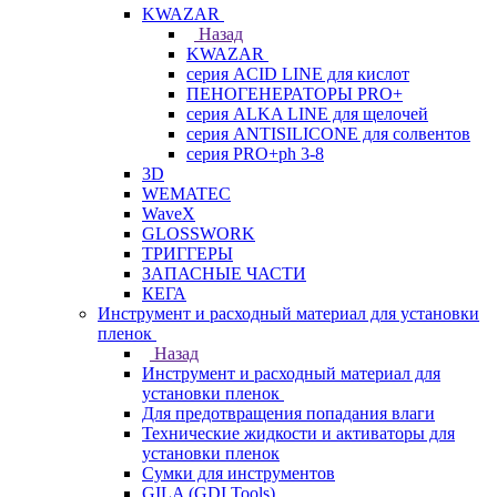
KWAZAR
Назад
KWAZAR
серия ACID LINE для кислот
ПЕНОГЕНЕРАТОРЫ PRO+
серия ALKA LINE для щелочей
серия ANTISILICONE для солвентов
серия PRO+ph 3-8
3D
WEMATEC
WaveX
GLOSSWORK
ТРИГГЕРЫ
ЗАПАСНЫЕ ЧАСТИ
КЕГА
Инструмент и расходный материал для установки
пленок
Назад
Инструмент и расходный материал для
установки пленок
Для предотвращения попадания влаги
Технические жидкости и активаторы для
установки пленок
Сумки для инструментов
GILA (GDI Tools)