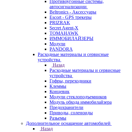
Противоугонные системы,
автосигнализации
Beltronics - Аксессуары
Escort - GPS трекеры
PRIZRAK
Secret Agent-X
TOMAHAWK
ИММОБИЛАЙЗЕРЫ
Модули
PANDORA
Расходные материалы и сервисные
устройства
Назад
Расходные материалы и сервисные
устройства
Гофры, переходники
Клеммы
Концевик
Модули стеклоподъемников
Модуль обхода иммобилайзера
Предохранители
Приводы, соленоиды
Разьемы
Дополнительное оснащение автомобилей
Назад