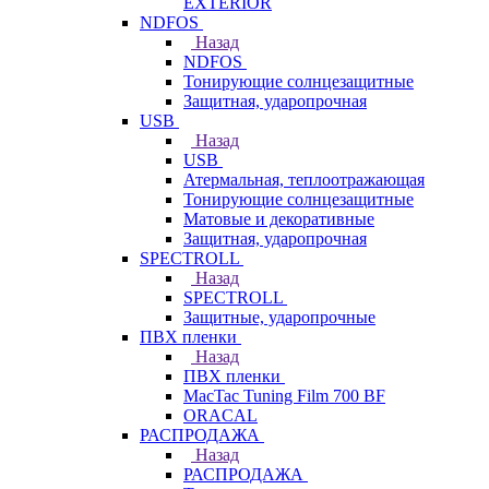
EXTERIOR
NDFOS
Назад
NDFOS
Тонирующие солнцезащитные
Защитная, ударопрочная
USB
Назад
USB
Атермальная, теплоотражающая
Тонирующие солнцезащитные
Матовые и декоративные
Защитная, ударопрочная
SPECTROLL
Назад
SPECTROLL
Защитные, ударопрочные
ПВХ пленки
Назад
ПВХ пленки
MacTac Tuning Film 700 BF
ORACAL
РАСПРОДАЖА
Назад
РАСПРОДАЖА