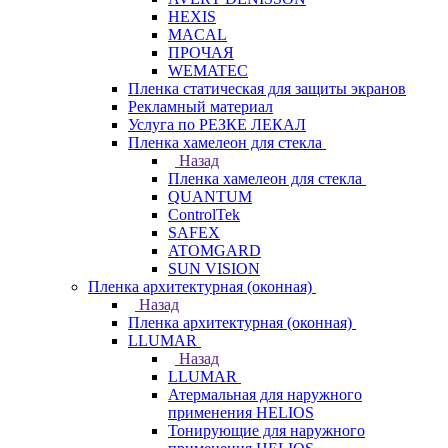
HEXIS
MACAL
ПРОЧАЯ
WEMATEC
Пленка статическая для защиты экранов
Рекламный материал
Услуга по РЕЗКЕ ЛЕКАЛ
Пленка хамелеон для стекла
Назад
Пленка хамелеон для стекла
QUANTUM
ControlTek
SAFEX
ATOMGARD
SUN VISION
Пленка архитектурная (оконная)
Назад
Пленка архитектурная (оконная)
LLUMAR
Назад
LLUMAR
Атермальная для наружного
применения HELIOS
Тонирующие для наружного