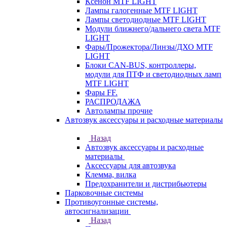
Ксенон MTF LIGHT
Лампы галогенные MTF LIGHT
Лампы светодиодные MTF LIGHT
Модули ближнего/дальнего света MTF
LIGHT
Фары/Прожектора/Линзы/ДХО MTF
LIGHT
Блоки CAN-BUS, контроллеры,
модули для ПТФ и светодиодных ламп
MTF LIGHT
Фары FF.
РАСПРОДАЖА
Автолампы прочие
Автозвук аксессуары и расходные материалы
Назад
Автозвук аксессуары и расходные
материалы
Аксессуары для автозвука
Клемма, вилка
Предохранители и дистрибьютеры
Парковочные системы
Противоугонные системы,
автосигнализации
Назад