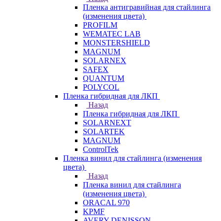
Пленка антигравийная для стайлинга
(изменения цвета)
PROFILM
WEMATEC LAB
MONSTERSHIELD
MAGNUM
SOLARNEX
SAFEX
QUANTUM
POLYCOL
Пленка гибридная для ЛКП
Назад
Пленка гибридная для ЛКП
SOLARNEXT
SOLARTEK
MAGNUM
ControlTek
Пленка винил для стайлинга (изменения
цвета)
Назад
Пленка винил для стайлинга
(изменения цвета)
ORACAL 970
KPMF
AVERY DENISSON