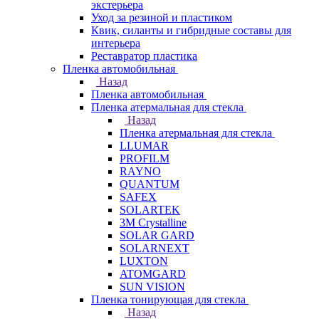
экстерьера
Уход за резиной и пластиком
Квик, силанты и гибридные составы для
интерьера
Реставратор пластика
Пленка автомобильная
Назад
Пленка автомобильная
Пленка атермальная для стекла
Назад
Пленка атермальная для стекла
LLUMAR
PROFILM
RAYNO
QUANTUM
SAFEX
SOLARTEK
3M Crystalline
SOLAR GARD
SOLARNEXT
LUXTON
ATOMGARD
SUN VISION
Пленка тонирующая для стекла
Назад