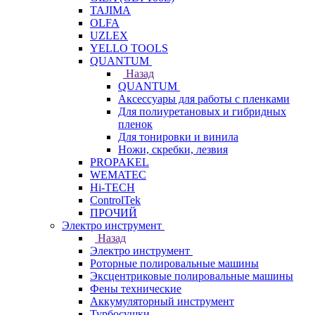
TAJIMA
OLFA
UZLEX
YELLO TOOLS
QUANTUM
Назад
QUANTUM
Аксессуары для работы с пленками
Для полиуретановых и гибридных
пленок
Для тонировки и винила
Ножи, скребки, лезвия
PROPAKEL
WEMATEC
Hi-TECH
ControlTek
ПРОЧИЙ
Электро инструмент
Назад
Электро инструмент
Роторные полировальные машины
Эксцентриковые полировальные машины
Фены технические
Аккумуляторный инструмент
Турбосушки