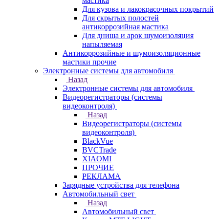
мастика
Для кузова и лакокрасочных покрытий
Для скрытых полостей
антикоррозийная мастика
Для днища и арок шумоизоляция
напыляемая
Антикоррозийные и шумоизоляционные
мастики прочие
Электронные системы для автомобиля
Назад
Электронные системы для автомобиля
Видеорегистраторы (системы
видеоконтроля)
Назад
Видеорегистраторы (системы
видеоконтроля)
BlackVue
BVCTrade
XIAOMI
ПРОЧИЕ
РЕКЛАМА
Зарядные устройства для телефона
Автомобильный свет
Назад
Автомобильный свет