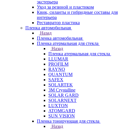
экстерьера
Уход за резиной и пластиком
Квик, силанты и гибридные составы для
интерьера
Реставратор пластика
Пленка автомобильная
Назад
Пленка автомобильная
Пленка атермальная для стекла
Назад
Пленка атермальная для стекла
LLUMAR
PROFILM
RAYNO
QUANTUM
SAFEX
SOLARTEK
3M Crystalline
SOLAR GARD
SOLARNEXT
LUXTON
ATOMGARD
SUN VISION
Пленка тонирующая для стекла
Назад