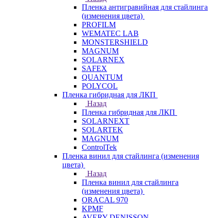
Пленка антигравийная для стайлинга
(изменения цвета)
PROFILM
WEMATEC LAB
MONSTERSHIELD
MAGNUM
SOLARNEX
SAFEX
QUANTUM
POLYCOL
Пленка гибридная для ЛКП
Назад
Пленка гибридная для ЛКП
SOLARNEXT
SOLARTEK
MAGNUM
ControlTek
Пленка винил для стайлинга (изменения
цвета)
Назад
Пленка винил для стайлинга
(изменения цвета)
ORACAL 970
KPMF
AVERY DENISSON