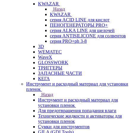
KWAZAR
Назад
KWAZAR
серия ACID LINE для кислот
ПЕНОГЕНЕРАТОРЫ PRO+
серия ALKA LINE для щелочей
серия ANTISILICONE для солвентов
серия PRO+ph 3-8
3D
WEMATEC
WaveX
GLOSSWORK
ТРИГГЕРЫ
ЗАПАСНЫЕ ЧАСТИ
КЕГА
Инструмент и расходный материал для установки
пленок
Назад
Инструмент и расходный материал для
установки пленок
Для предотвращения попадания влаги
Технические жидкости и активаторы для
установки пленок
Сумки для инструментов
GILA (GDI Tools)