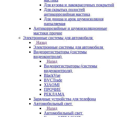
мастика
Для кузова и лакокрасочных покрытий
Для скрытых полостей
антикоррозийная мастика
Для днища и арок шумоизоляция
напыляемая
Антикоррозийные и шумоизоляционные
мастики прочие
Электронные системы для автомобиля
Назад
Электронные системы для автомобиля
Видеорегистраторы (системы
видеоконтроля)
Назад
Видеорегистраторы (системы
видеоконтроля)
BlackVue
BVCTrade
XIAOMI
ПРОЧИЕ
РЕКЛАМА
Зарядные устройства для телефона
Автомобильный свет
Назад
Автомобильный свет