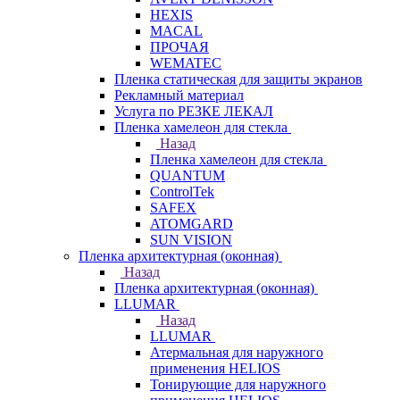
HEXIS
MACAL
ПРОЧАЯ
WEMATEC
Пленка статическая для защиты экранов
Рекламный материал
Услуга по РЕЗКЕ ЛЕКАЛ
Пленка хамелеон для стекла
Назад
Пленка хамелеон для стекла
QUANTUM
ControlTek
SAFEX
ATOMGARD
SUN VISION
Пленка архитектурная (оконная)
Назад
Пленка архитектурная (оконная)
LLUMAR
Назад
LLUMAR
Атермальная для наружного
применения HELIOS
Тонирующие для наружного