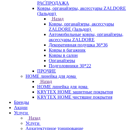
РАСПРОДАЖА
Ковры, органайзеры, аксессуары ZALDORE
(Зальдор)
Назад
Ковры, органайзеры, аксессуары
ZALDORE (Зальдор)
Автомобильные ковры, органайзеры,
аксессуары ZALDORE
Декоративная подушка 36*36
Ковры в багажник
Ковры в салон
Органайзеры
Подголовники 30*22
ПРОЧИЕ
HOME линейка для дома
Назад
HOME линейка для дома
KRYTEX HOME защитные покрытия
KRYTEX HOME чистящие покрытия
Бренды
Акции
Услуги
Назад
Услуги
Архитектурное тонирование