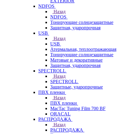
EXTERIOR
NDFOS
Назад
NDFOS
Тонирующие солнцезащитные
Защитная, ударопрочная
USB
Назад
USB
Атермальная, теплоотражающая
Тонирующие солнцезащитные
Матовые и декоративные
Защитная, ударопрочная
SPECTROLL
Назад
SPECTROLL
Защитные, ударопрочные
ПВХ пленки
Назад
ПВХ пленки
MacTac Tuning Film 700 BF
ORACAL
РАСПРОДАЖА
Назад
РАСПРОДАЖА