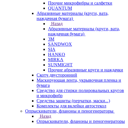
Прочие микрофибры и салфетки
QUANTUM
Абразивные материалы (круги, вата,
наждачная бумага)
Назад
Абразивные материалы (круги, вата,
наждачная бумага)
3М
SANDWOX
SIA
HANKO
MIRKA
SUNMIGHT
Прочие абразивные круги и наждачки
Скотч двусторонний
Маскирующая лента, укрывочная пленка и
бумага
Средство для стирки полировальных кругов
и микрофибр
Средства защиты (перчатки, маски...)
Комплекты для вклейки автостекол
Опрыскиватели, фланоны и пеногенераторы
Назад
Опрыскиватели, фланоны и пеногенераторы