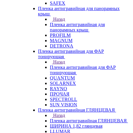
SAFEX
Пленка антигравийная для панорамных
крыш
Назад
Пленка антигравийная для
панорамных крыш
PROFILM
MAGNUM
DETRONA
Пленка антигравийная для ФАР
тонирующая
Назад
Пленка антигравийная для ФАР
тонирующая
QUANTUM
SOLARNEX
RAYNO
ПРОЧАЯ
SPECTROLL
SUN VISION
Пленка антигравийная ГЛЯНЦЕВАЯ
Назад
Пленка антигравийная ГЛЯНЦЕВАЯ
ШИРИНА 1,82 глянцевая
LLUMAR