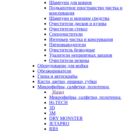
Шампуни для ковров
Подкапотное пространство чистка и
консервация
Шампуни и моющие средства
Очистители дисков и кузова
Очистители стекол
Спецочистители
Интерьер чистка и консервация
Пятновыводители
Очиститель безводные
Удалители неприятных запахов
Очистители резины
Оборудование для мойки
Обезжириватели
Глина и автоскрабы
Кисти, щетки, ершики, губки
Микрофибры, салфетки, полотенца
Назад
Микрофибры, салфетки, полотенца
Hi-TECH
3D
3М
DRY MONSTER
JETAPRO
RBS