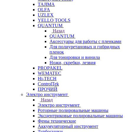
TAJIMA
OLFA
UZLEX
YELLO TOOLS
QUANTUM
Назад
QUANTUM
Аксессуары для работы с пленками
Для полиуретановых и гибридных
пленок
Для тонировки и винила
Ножи, скребки, лезвия
PROPAKEL
WEMATEC
Hi-TECH
ControlTek
ПРОЧИЙ
Электро инструмент
Назад
Электро инструмент
Роторные полировальные машины
Эксцентриковые полировальные машины
Фены технические
Аккумуляторный инструмент
Турбосушки