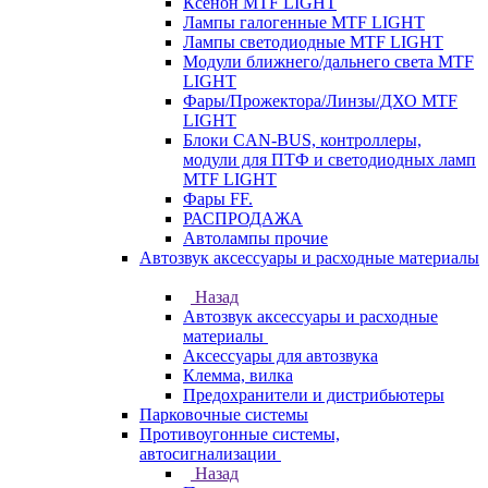
Ксенон MTF LIGHT
Лампы галогенные MTF LIGHT
Лампы светодиодные MTF LIGHT
Модули ближнего/дальнего света MTF
LIGHT
Фары/Прожектора/Линзы/ДХО MTF
LIGHT
Блоки CAN-BUS, контроллеры,
модули для ПТФ и светодиодных ламп
MTF LIGHT
Фары FF.
РАСПРОДАЖА
Автолампы прочие
Автозвук аксессуары и расходные материалы
Назад
Автозвук аксессуары и расходные
материалы
Аксессуары для автозвука
Клемма, вилка
Предохранители и дистрибьютеры
Парковочные системы
Противоугонные системы,
автосигнализации
Назад