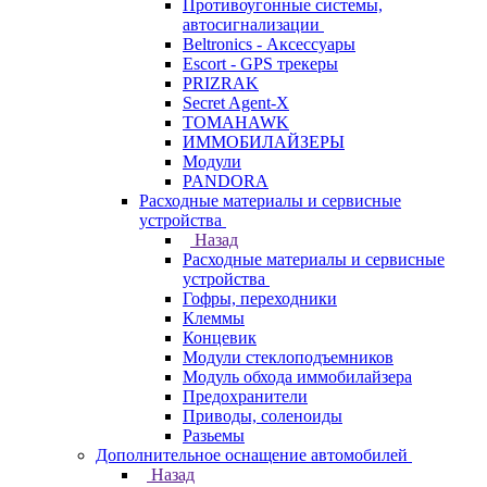
Противоугонные системы,
автосигнализации
Beltronics - Аксессуары
Escort - GPS трекеры
PRIZRAK
Secret Agent-X
TOMAHAWK
ИММОБИЛАЙЗЕРЫ
Модули
PANDORA
Расходные материалы и сервисные
устройства
Назад
Расходные материалы и сервисные
устройства
Гофры, переходники
Клеммы
Концевик
Модули стеклоподъемников
Модуль обхода иммобилайзера
Предохранители
Приводы, соленоиды
Разьемы
Дополнительное оснащение автомобилей
Назад