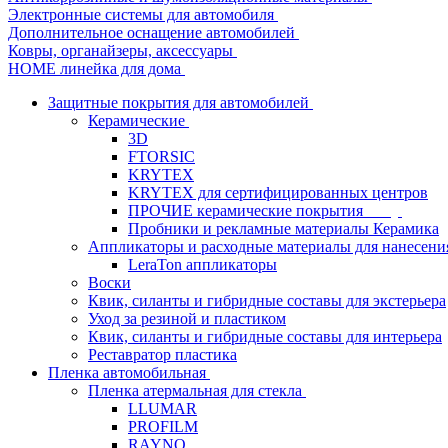
Электронные системы для автомобиля
Дополнительное оснащение автомобилей
Ковры, органайзеры, аксессуары
HOME линейка для дома
Защитные покрытия для автомобилей
Керамические
3D
FTORSIC
KRYTEX
KRYTEX для сертифицированных центров
ПРОЧИЕ керамические покрытия
Пробники и рекламные материалы Керамика
Аппликаторы и расходные материалы для нанесени
LeraTon аппликаторы
Воски
Квик, силанты и гибридные составы для экстерьера
Уход за резиной и пластиком
Квик, силанты и гибридные составы для интерьера
Реставратор пластика
Пленка автомобильная
Пленка атермальная для стекла
LLUMAR
PROFILM
RAYNO