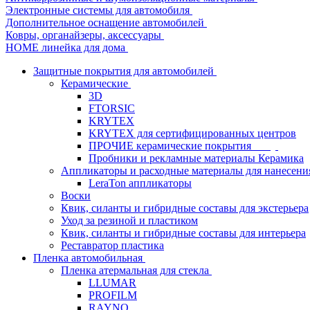
Электронные системы для автомобиля
Дополнительное оснащение автомобилей
Ковры, органайзеры, аксессуары
HOME линейка для дома
Защитные покрытия для автомобилей
Керамические
3D
FTORSIC
KRYTEX
KRYTEX для сертифицированных центров
ПРОЧИЕ керамические покрытия
Пробники и рекламные материалы Керамика
Аппликаторы и расходные материалы для нанесени
LeraTon аппликаторы
Воски
Квик, силанты и гибридные составы для экстерьера
Уход за резиной и пластиком
Квик, силанты и гибридные составы для интерьера
Реставратор пластика
Пленка автомобильная
Пленка атермальная для стекла
LLUMAR
PROFILM
RAYNO