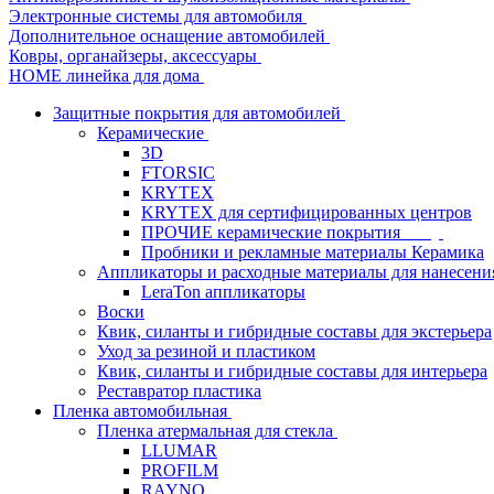
Электронные системы для автомобиля
Дополнительное оснащение автомобилей
Ковры, органайзеры, аксессуары
HOME линейка для дома
Защитные покрытия для автомобилей
Керамические
3D
FTORSIC
KRYTEX
KRYTEX для сертифицированных центров
ПРОЧИЕ керамические покрытия
Пробники и рекламные материалы Керамика
Аппликаторы и расходные материалы для нанесени
LeraTon аппликаторы
Воски
Квик, силанты и гибридные составы для экстерьера
Уход за резиной и пластиком
Квик, силанты и гибридные составы для интерьера
Реставратор пластика
Пленка автомобильная
Пленка атермальная для стекла
LLUMAR
PROFILM
RAYNO