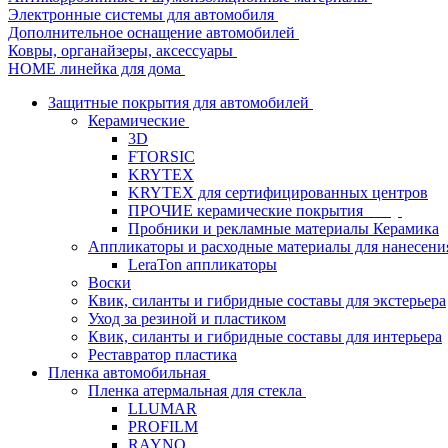
Электронные системы для автомобиля
Дополнительное оснащение автомобилей
Ковры, органайзеры, аксессуары
HOME линейка для дома
Защитные покрытия для автомобилей
Керамические
3D
FTORSIC
KRYTEX
KRYTEX для сертифицированных центров
ПРОЧИЕ керамические покрытия
Пробники и рекламные материалы Керамика
Аппликаторы и расходные материалы для нанесени
LeraTon аппликаторы
Воски
Квик, силанты и гибридные составы для экстерьера
Уход за резиной и пластиком
Квик, силанты и гибридные составы для интерьера
Реставратор пластика
Пленка автомобильная
Пленка атермальная для стекла
LLUMAR
PROFILM
RAYNO