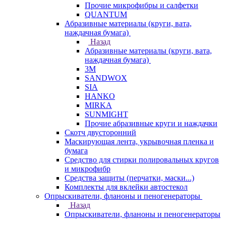
Прочие микрофибры и салфетки
QUANTUM
Абразивные материалы (круги, вата,
наждачная бумага)
Назад
Абразивные материалы (круги, вата,
наждачная бумага)
3М
SANDWOX
SIA
HANKO
MIRKA
SUNMIGHT
Прочие абразивные круги и наждачки
Скотч двусторонний
Маскирующая лента, укрывочная пленка и
бумага
Средство для стирки полировальных кругов
и микрофибр
Средства защиты (перчатки, маски...)
Комплекты для вклейки автостекол
Опрыскиватели, фланоны и пеногенераторы
Назад
Опрыскиватели, фланоны и пеногенераторы