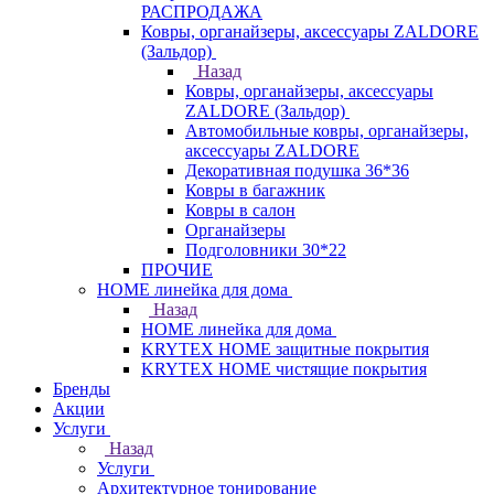
РАСПРОДАЖА
Ковры, органайзеры, аксессуары ZALDORE
(Зальдор)
Назад
Ковры, органайзеры, аксессуары
ZALDORE (Зальдор)
Автомобильные ковры, органайзеры,
аксессуары ZALDORE
Декоративная подушка 36*36
Ковры в багажник
Ковры в салон
Органайзеры
Подголовники 30*22
ПРОЧИЕ
HOME линейка для дома
Назад
HOME линейка для дома
KRYTEX HOME защитные покрытия
KRYTEX HOME чистящие покрытия
Бренды
Акции
Услуги
Назад
Услуги
Архитектурное тонирование