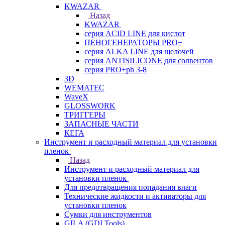
KWAZAR
Назад
KWAZAR
серия ACID LINE для кислот
ПЕНОГЕНЕРАТОРЫ PRO+
серия ALKA LINE для щелочей
серия ANTISILICONE для солвентов
серия PRO+ph 3-8
3D
WEMATEC
WaveX
GLOSSWORK
ТРИГГЕРЫ
ЗАПАСНЫЕ ЧАСТИ
КЕГА
Инструмент и расходный материал для установки
пленок
Назад
Инструмент и расходный материал для
установки пленок
Для предотвращения попадания влаги
Технические жидкости и активаторы для
установки пленок
Сумки для инструментов
GILA (GDI Tools)