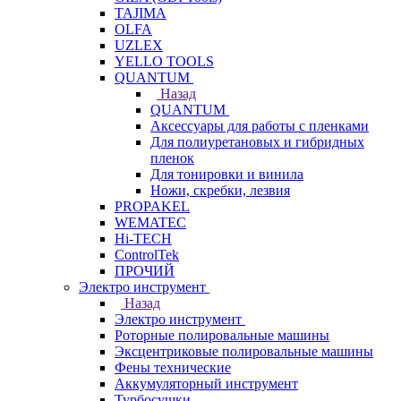
TAJIMA
OLFA
UZLEX
YELLO TOOLS
QUANTUM
Назад
QUANTUM
Аксессуары для работы с пленками
Для полиуретановых и гибридных
пленок
Для тонировки и винила
Ножи, скребки, лезвия
PROPAKEL
WEMATEC
Hi-TECH
ControlTek
ПРОЧИЙ
Электро инструмент
Назад
Электро инструмент
Роторные полировальные машины
Эксцентриковые полировальные машины
Фены технические
Аккумуляторный инструмент
Турбосушки