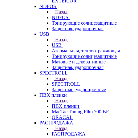
EXTERIOR
NDFOS
Назад
NDFOS
Тонирующие солнцезащитные
Защитная, ударопрочная
USB
Назад
USB
Атермальная, теплоотражающая
Тонирующие солнцезащитные
Матовые и декоративные
Защитная, ударопрочная
SPECTROLL
Назад
SPECTROLL
Защитные, ударопрочные
ПВХ пленки
Назад
ПВХ пленки
MacTac Tuning Film 700 BF
ORACAL
РАСПРОДАЖА
Назад
РАСПРОДАЖА