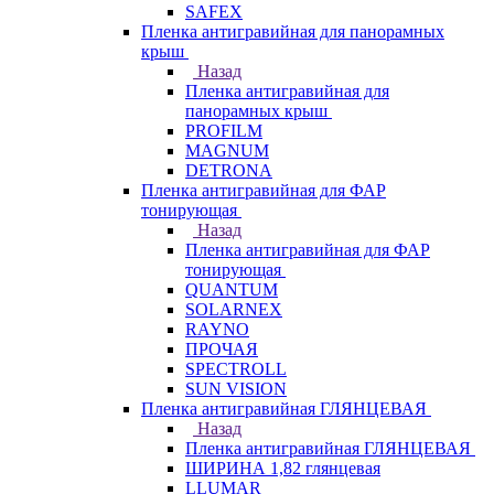
SAFEX
Пленка антигравийная для панорамных
крыш
Назад
Пленка антигравийная для
панорамных крыш
PROFILM
MAGNUM
DETRONA
Пленка антигравийная для ФАР
тонирующая
Назад
Пленка антигравийная для ФАР
тонирующая
QUANTUM
SOLARNEX
RAYNO
ПРОЧАЯ
SPECTROLL
SUN VISION
Пленка антигравийная ГЛЯНЦЕВАЯ
Назад
Пленка антигравийная ГЛЯНЦЕВАЯ
ШИРИНА 1,82 глянцевая
LLUMAR