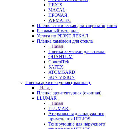
HEXIS
MACAL
ПРОЧАЯ
WEMATEC
Пленка статическая для защиты экранов
Рекламный материал
Услуга по РЕЗКЕ ЛЕКАЛ
Пленка хамелеон для стекла
Назад
Пленка хамелеон для стекла
QUANTUM
ControlTek
SAFEX
ATOMGARD
SUN VISION
Пленка архитектурная (оконная)
Назад
Пленка архитектурная (оконная)
LLUMAR
Назад
LLUMAR
Атермальная для наружного
применения HELIOS
Тонирующие для наружного