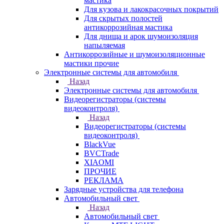
мастика
Для кузова и лакокрасочных покрытий
Для скрытых полостей
антикоррозийная мастика
Для днища и арок шумоизоляция
напыляемая
Антикоррозийные и шумоизоляционные
мастики прочие
Электронные системы для автомобиля
Назад
Электронные системы для автомобиля
Видеорегистраторы (системы
видеоконтроля)
Назад
Видеорегистраторы (системы
видеоконтроля)
BlackVue
BVCTrade
XIAOMI
ПРОЧИЕ
РЕКЛАМА
Зарядные устройства для телефона
Автомобильный свет
Назад
Автомобильный свет