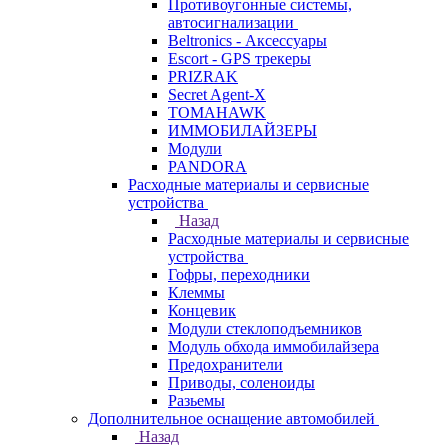
Противоугонные системы,
автосигнализации
Beltronics - Аксессуары
Escort - GPS трекеры
PRIZRAK
Secret Agent-X
TOMAHAWK
ИММОБИЛАЙЗЕРЫ
Модули
PANDORA
Расходные материалы и сервисные
устройства
Назад
Расходные материалы и сервисные
устройства
Гофры, переходники
Клеммы
Концевик
Модули стеклоподъемников
Модуль обхода иммобилайзера
Предохранители
Приводы, соленоиды
Разьемы
Дополнительное оснащение автомобилей
Назад