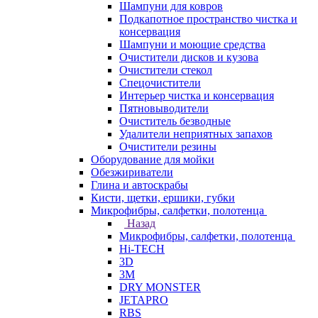
Шампуни для ковров
Подкапотное пространство чистка и
консервация
Шампуни и моющие средства
Очистители дисков и кузова
Очистители стекол
Спецочистители
Интерьер чистка и консервация
Пятновыводители
Очиститель безводные
Удалители неприятных запахов
Очистители резины
Оборудование для мойки
Обезжириватели
Глина и автоскрабы
Кисти, щетки, ершики, губки
Микрофибры, салфетки, полотенца
Назад
Микрофибры, салфетки, полотенца
Hi-TECH
3D
3М
DRY MONSTER
JETAPRO
RBS