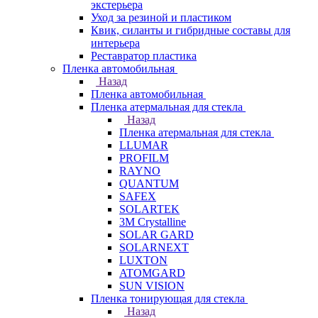
экстерьера
Уход за резиной и пластиком
Квик, силанты и гибридные составы для
интерьера
Реставратор пластика
Пленка автомобильная
Назад
Пленка автомобильная
Пленка атермальная для стекла
Назад
Пленка атермальная для стекла
LLUMAR
PROFILM
RAYNO
QUANTUM
SAFEX
SOLARTEK
3M Crystalline
SOLAR GARD
SOLARNEXT
LUXTON
ATOMGARD
SUN VISION
Пленка тонирующая для стекла
Назад