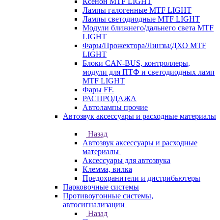
Ксенон MTF LIGHT
Лампы галогенные MTF LIGHT
Лампы светодиодные MTF LIGHT
Модули ближнего/дальнего света MTF
LIGHT
Фары/Прожектора/Линзы/ДХО MTF
LIGHT
Блоки CAN-BUS, контроллеры,
модули для ПТФ и светодиодных ламп
MTF LIGHT
Фары FF.
РАСПРОДАЖА
Автолампы прочие
Автозвук аксессуары и расходные материалы
Назад
Автозвук аксессуары и расходные
материалы
Аксессуары для автозвука
Клемма, вилка
Предохранители и дистрибьютеры
Парковочные системы
Противоугонные системы,
автосигнализации
Назад