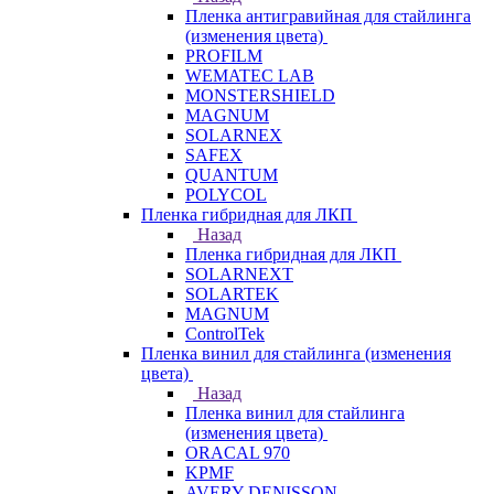
Пленка антигравийная для стайлинга
(изменения цвета)
PROFILM
WEMATEC LAB
MONSTERSHIELD
MAGNUM
SOLARNEX
SAFEX
QUANTUM
POLYCOL
Пленка гибридная для ЛКП
Назад
Пленка гибридная для ЛКП
SOLARNEXT
SOLARTEK
MAGNUM
ControlTek
Пленка винил для стайлинга (изменения
цвета)
Назад
Пленка винил для стайлинга
(изменения цвета)
ORACAL 970
KPMF
AVERY DENISSON