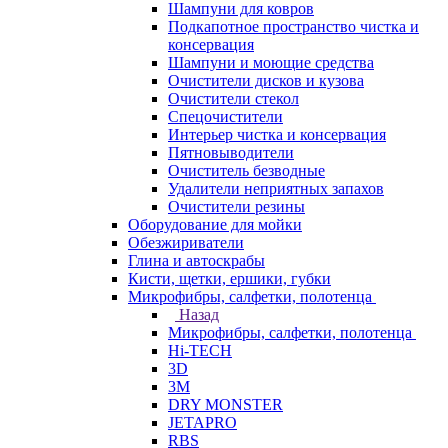
Шампуни для ковров
Подкапотное пространство чистка и
консервация
Шампуни и моющие средства
Очистители дисков и кузова
Очистители стекол
Спецочистители
Интерьер чистка и консервация
Пятновыводители
Очиститель безводные
Удалители неприятных запахов
Очистители резины
Оборудование для мойки
Обезжириватели
Глина и автоскрабы
Кисти, щетки, ершики, губки
Микрофибры, салфетки, полотенца
Назад
Микрофибры, салфетки, полотенца
Hi-TECH
3D
3М
DRY MONSTER
JETAPRO
RBS