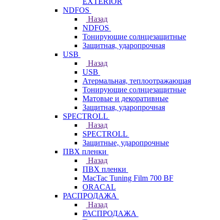
EXTERIOR
NDFOS
Назад
NDFOS
Тонирующие солнцезащитные
Защитная, ударопрочная
USB
Назад
USB
Атермальная, теплоотражающая
Тонирующие солнцезащитные
Матовые и декоративные
Защитная, ударопрочная
SPECTROLL
Назад
SPECTROLL
Защитные, ударопрочные
ПВХ пленки
Назад
ПВХ пленки
MacTac Tuning Film 700 BF
ORACAL
РАСПРОДАЖА
Назад
РАСПРОДАЖА