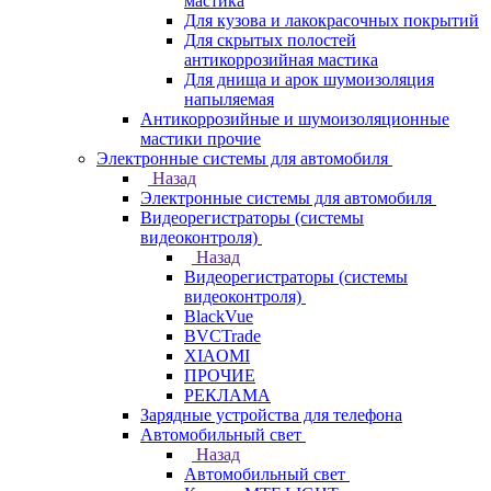
мастика
Для кузова и лакокрасочных покрытий
Для скрытых полостей
антикоррозийная мастика
Для днища и арок шумоизоляция
напыляемая
Антикоррозийные и шумоизоляционные
мастики прочие
Электронные системы для автомобиля
Назад
Электронные системы для автомобиля
Видеорегистраторы (системы
видеоконтроля)
Назад
Видеорегистраторы (системы
видеоконтроля)
BlackVue
BVCTrade
XIAOMI
ПРОЧИЕ
РЕКЛАМА
Зарядные устройства для телефона
Автомобильный свет
Назад
Автомобильный свет