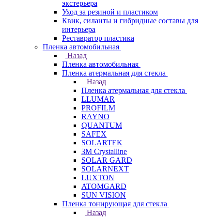
экстерьера
Уход за резиной и пластиком
Квик, силанты и гибридные составы для
интерьера
Реставратор пластика
Пленка автомобильная
Назад
Пленка автомобильная
Пленка атермальная для стекла
Назад
Пленка атермальная для стекла
LLUMAR
PROFILM
RAYNO
QUANTUM
SAFEX
SOLARTEK
3M Crystalline
SOLAR GARD
SOLARNEXT
LUXTON
ATOMGARD
SUN VISION
Пленка тонирующая для стекла
Назад