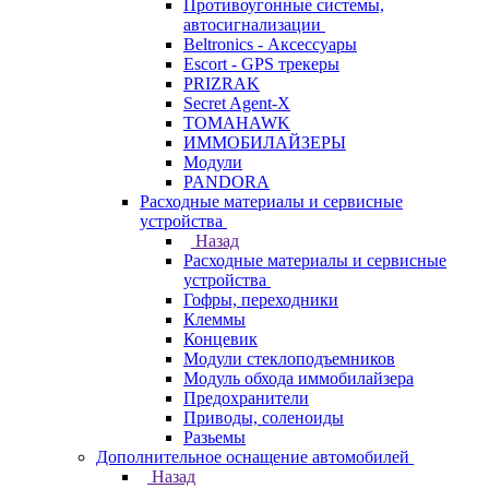
Противоугонные системы,
автосигнализации
Beltronics - Аксессуары
Escort - GPS трекеры
PRIZRAK
Secret Agent-X
TOMAHAWK
ИММОБИЛАЙЗЕРЫ
Модули
PANDORA
Расходные материалы и сервисные
устройства
Назад
Расходные материалы и сервисные
устройства
Гофры, переходники
Клеммы
Концевик
Модули стеклоподъемников
Модуль обхода иммобилайзера
Предохранители
Приводы, соленоиды
Разьемы
Дополнительное оснащение автомобилей
Назад