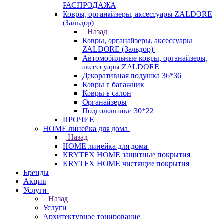
РАСПРОДАЖА
Ковры, органайзеры, аксессуары ZALDORE
(Зальдор)
Назад
Ковры, органайзеры, аксессуары
ZALDORE (Зальдор)
Автомобильные ковры, органайзеры,
аксессуары ZALDORE
Декоративная подушка 36*36
Ковры в багажник
Ковры в салон
Органайзеры
Подголовники 30*22
ПРОЧИЕ
HOME линейка для дома
Назад
HOME линейка для дома
KRYTEX HOME защитные покрытия
KRYTEX HOME чистящие покрытия
Бренды
Акции
Услуги
Назад
Услуги
Архитектурное тонирование