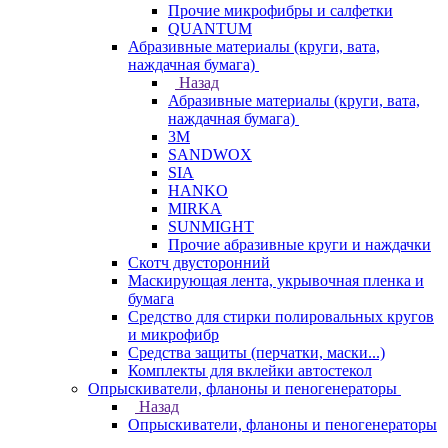
Прочие микрофибры и салфетки
QUANTUM
Абразивные материалы (круги, вата,
наждачная бумага)
Назад
Абразивные материалы (круги, вата,
наждачная бумага)
3М
SANDWOX
SIA
HANKO
MIRKA
SUNMIGHT
Прочие абразивные круги и наждачки
Скотч двусторонний
Маскирующая лента, укрывочная пленка и
бумага
Средство для стирки полировальных кругов
и микрофибр
Средства защиты (перчатки, маски...)
Комплекты для вклейки автостекол
Опрыскиватели, фланоны и пеногенераторы
Назад
Опрыскиватели, фланоны и пеногенераторы