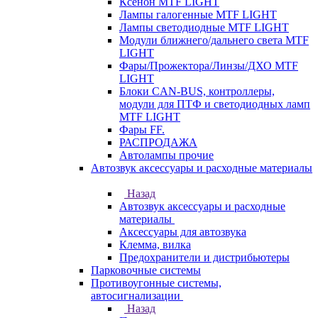
Ксенон MTF LIGHT
Лампы галогенные MTF LIGHT
Лампы светодиодные MTF LIGHT
Модули ближнего/дальнего света MTF
LIGHT
Фары/Прожектора/Линзы/ДХО MTF
LIGHT
Блоки CAN-BUS, контроллеры,
модули для ПТФ и светодиодных ламп
MTF LIGHT
Фары FF.
РАСПРОДАЖА
Автолампы прочие
Автозвук аксессуары и расходные материалы
Назад
Автозвук аксессуары и расходные
материалы
Аксессуары для автозвука
Клемма, вилка
Предохранители и дистрибьютеры
Парковочные системы
Противоугонные системы,
автосигнализации
Назад