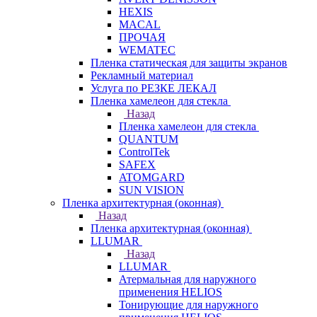
HEXIS
MACAL
ПРОЧАЯ
WEMATEC
Пленка статическая для защиты экранов
Рекламный материал
Услуга по РЕЗКЕ ЛЕКАЛ
Пленка хамелеон для стекла
Назад
Пленка хамелеон для стекла
QUANTUM
ControlTek
SAFEX
ATOMGARD
SUN VISION
Пленка архитектурная (оконная)
Назад
Пленка архитектурная (оконная)
LLUMAR
Назад
LLUMAR
Атермальная для наружного
применения HELIOS
Тонирующие для наружного