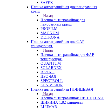
SAFEX
Пленка антигравийная для панорамных
крыш
Назад
Пленка антигравийная для
панорамных крыш
PROFILM
MAGNUM
DETRONA
Пленка антигравийная для ФАР
тонирующая
Назад
Пленка антигравийная для ФАР
тонирующая
QUANTUM
SOLARNEX
RAYNO
ПРОЧАЯ
SPECTROLL
SUN VISION
Пленка антигравийная ГЛЯНЦЕВАЯ
Назад
Пленка антигравийная ГЛЯНЦЕВАЯ
ШИРИНА 1,82 глянцевая
LLUMAR