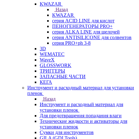
KWAZAR
Назад
KWAZAR
серия ACID LINE для кислот
ПЕНОГЕНЕРАТОРЫ PRO+
серия ALKA LINE для щелочей
серия ANTISILICONE для солвентов
серия PRO+ph 3-8
3D
WEMATEC
WaveX
GLOSSWORK
ТРИГГЕРЫ
ЗАПАСНЫЕ ЧАСТИ
КЕГА
Инструмент и расходный материал для установки
пленок
Назад
Инструмент и расходный материал для
установки пленок
Для предотвращения попадания влаги
Технические жидкости и активаторы для
установки пленок
Сумки для инструментов
GILA (GDI Tools)