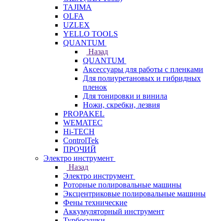
TAJIMA
OLFA
UZLEX
YELLO TOOLS
QUANTUM
Назад
QUANTUM
Аксессуары для работы с пленками
Для полиуретановых и гибридных
пленок
Для тонировки и винила
Ножи, скребки, лезвия
PROPAKEL
WEMATEC
Hi-TECH
ControlTek
ПРОЧИЙ
Электро инструмент
Назад
Электро инструмент
Роторные полировальные машины
Эксцентриковые полировальные машины
Фены технические
Аккумуляторный инструмент
Турбосушки