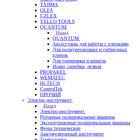
TAJIMA
OLFA
UZLEX
YELLO TOOLS
QUANTUM
Назад
QUANTUM
Аксессуары для работы с пленками
Для полиуретановых и гибридных
пленок
Для тонировки и винила
Ножи, скребки, лезвия
PROPAKEL
WEMATEC
Hi-TECH
ControlTek
ПРОЧИЙ
Электро инструмент
Назад
Электро инструмент
Роторные полировальные машины
Эксцентриковые полировальные машины
Фены технические
Аккумуляторный инструмент
Турбосушки