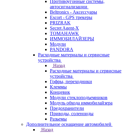
Противоугонные системы,
автосигнализации
Beltronics - Аксессуары
Escort - GPS трекеры
PRIZRAK
Secret Agent-X
TOMAHAWK
ИММОБИЛАЙЗЕРЫ
Модули
PANDORA
Расходные материалы и сервисные
устройства
Назад
Расходные материалы и сервисные
устройства
Гофры, переходники
Клеммы
Концевик
Модули стеклоподъемников
Модуль обхода иммобилайзера
Предохранители
Приводы, соленоиды
Разьемы
Дополнительное оснащение автомобилей
Назад