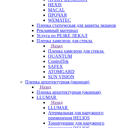
HEXIS
MACAL
ПРОЧАЯ
WEMATEC
Пленка статическая для защиты экранов
Рекламный материал
Услуга по РЕЗКЕ ЛЕКАЛ
Пленка хамелеон для стекла
Назад
Пленка хамелеон для стекла
QUANTUM
ControlTek
SAFEX
ATOMGARD
SUN VISION
Пленка архитектурная (оконная)
Назад
Пленка архитектурная (оконная)
LLUMAR
Назад
LLUMAR
Атермальная для наружного
применения HELIOS
Тонирующие для наружного