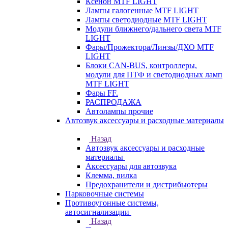
Ксенон MTF LIGHT
Лампы галогенные MTF LIGHT
Лампы светодиодные MTF LIGHT
Модули ближнего/дальнего света MTF
LIGHT
Фары/Прожектора/Линзы/ДХО MTF
LIGHT
Блоки CAN-BUS, контроллеры,
модули для ПТФ и светодиодных ламп
MTF LIGHT
Фары FF.
РАСПРОДАЖА
Автолампы прочие
Автозвук аксессуары и расходные материалы
Назад
Автозвук аксессуары и расходные
материалы
Аксессуары для автозвука
Клемма, вилка
Предохранители и дистрибьютеры
Парковочные системы
Противоугонные системы,
автосигнализации
Назад