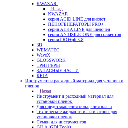
KWAZAR
Назад
KWAZAR
серия ACID LINE для кислот
ПЕНОГЕНЕРАТОРЫ PRO+
серия ALKA LINE для щелочей
серия ANTISILICONE для солвентов
серия PRO+ph 3-8
3D
WEMATEC
WaveX
GLOSSWORK
ТРИГГЕРЫ
ЗАПАСНЫЕ ЧАСТИ
КЕГА
Инструмент и расходный материал для установки
пленок
Назад
Инструмент и расходный материал для
установки пленок
Для предотвращения попадания влаги
Технические жидкости и активаторы для
установки пленок
Сумки для инструментов
GILA (GDI Tools)