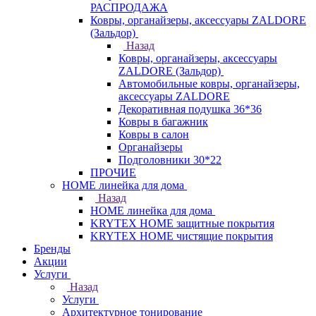
РАСПРОДАЖА
Ковры, органайзеры, аксессуары ZALDORE
(Зальдор)
Назад
Ковры, органайзеры, аксессуары
ZALDORE (Зальдор)
Автомобильные ковры, органайзеры,
аксессуары ZALDORE
Декоративная подушка 36*36
Ковры в багажник
Ковры в салон
Органайзеры
Подголовники 30*22
ПРОЧИЕ
HOME линейка для дома
Назад
HOME линейка для дома
KRYTEX HOME защитные покрытия
KRYTEX HOME чистящие покрытия
Бренды
Акции
Услуги
Назад
Услуги
Архитектурное тонирование