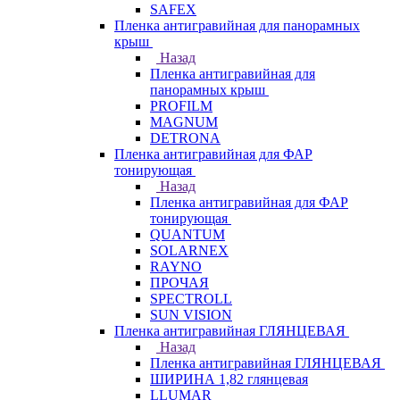
SAFEX
Пленка антигравийная для панорамных
крыш
Назад
Пленка антигравийная для
панорамных крыш
PROFILM
MAGNUM
DETRONA
Пленка антигравийная для ФАР
тонирующая
Назад
Пленка антигравийная для ФАР
тонирующая
QUANTUM
SOLARNEX
RAYNO
ПРОЧАЯ
SPECTROLL
SUN VISION
Пленка антигравийная ГЛЯНЦЕВАЯ
Назад
Пленка антигравийная ГЛЯНЦЕВАЯ
ШИРИНА 1,82 глянцевая
LLUMAR