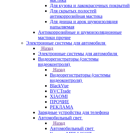
мастика
Для кузова и лакокрасочных покрытий
Для скрытых полостей
антикоррозийная мастика
Для днища и арок шумоизоляция
напыляемая
Антикоррозийные и шумоизоляционные
мастики прочие
Электронные системы для автомобиля
Назад
Электронные системы для автомобиля
Видеорегистраторы (системы
видеоконтроля)
Назад
Видеорегистраторы (системы
видеоконтроля)
BlackVue
BVCTrade
XIAOMI
ПРОЧИЕ
РЕКЛАМА
Зарядные устройства для телефона
Автомобильный свет
Назад
Автомобильный свет