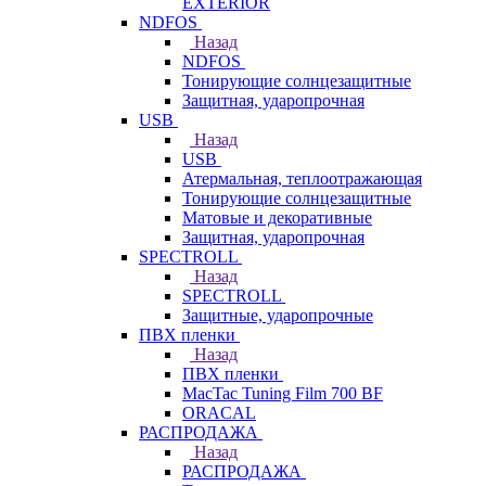
EXTERIOR
NDFOS
Назад
NDFOS
Тонирующие солнцезащитные
Защитная, ударопрочная
USB
Назад
USB
Атермальная, теплоотражающая
Тонирующие солнцезащитные
Матовые и декоративные
Защитная, ударопрочная
SPECTROLL
Назад
SPECTROLL
Защитные, ударопрочные
ПВХ пленки
Назад
ПВХ пленки
MacTac Tuning Film 700 BF
ORACAL
РАСПРОДАЖА
Назад
РАСПРОДАЖА