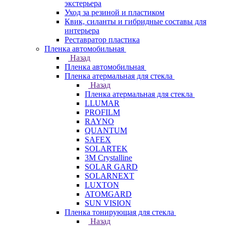
экстерьера
Уход за резиной и пластиком
Квик, силанты и гибридные составы для
интерьера
Реставратор пластика
Пленка автомобильная
Назад
Пленка автомобильная
Пленка атермальная для стекла
Назад
Пленка атермальная для стекла
LLUMAR
PROFILM
RAYNO
QUANTUM
SAFEX
SOLARTEK
3M Crystalline
SOLAR GARD
SOLARNEXT
LUXTON
ATOMGARD
SUN VISION
Пленка тонирующая для стекла
Назад