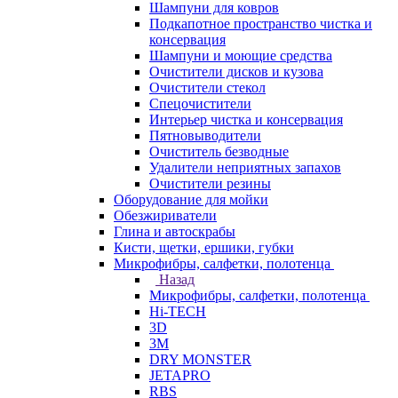
Шампуни для ковров
Подкапотное пространство чистка и
консервация
Шампуни и моющие средства
Очистители дисков и кузова
Очистители стекол
Спецочистители
Интерьер чистка и консервация
Пятновыводители
Очиститель безводные
Удалители неприятных запахов
Очистители резины
Оборудование для мойки
Обезжириватели
Глина и автоскрабы
Кисти, щетки, ершики, губки
Микрофибры, салфетки, полотенца
Назад
Микрофибры, салфетки, полотенца
Hi-TECH
3D
3М
DRY MONSTER
JETAPRO
RBS