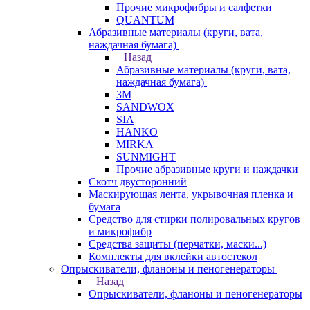
Прочие микрофибры и салфетки
QUANTUM
Абразивные материалы (круги, вата,
наждачная бумага)
Назад
Абразивные материалы (круги, вата,
наждачная бумага)
3М
SANDWOX
SIA
HANKO
MIRKA
SUNMIGHT
Прочие абразивные круги и наждачки
Скотч двусторонний
Маскирующая лента, укрывочная пленка и
бумага
Средство для стирки полировальных кругов
и микрофибр
Средства защиты (перчатки, маски...)
Комплекты для вклейки автостекол
Опрыскиватели, фланоны и пеногенераторы
Назад
Опрыскиватели, фланоны и пеногенераторы