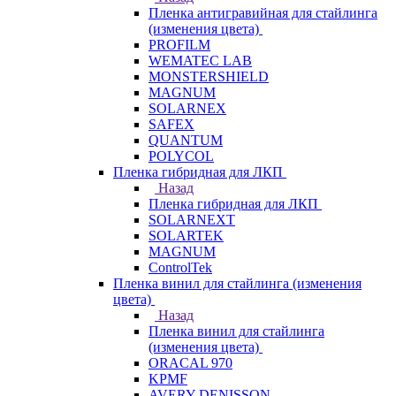
Пленка антигравийная для стайлинга
(изменения цвета)
PROFILM
WEMATEC LAB
MONSTERSHIELD
MAGNUM
SOLARNEX
SAFEX
QUANTUM
POLYCOL
Пленка гибридная для ЛКП
Назад
Пленка гибридная для ЛКП
SOLARNEXT
SOLARTEK
MAGNUM
ControlTek
Пленка винил для стайлинга (изменения
цвета)
Назад
Пленка винил для стайлинга
(изменения цвета)
ORACAL 970
KPMF
AVERY DENISSON