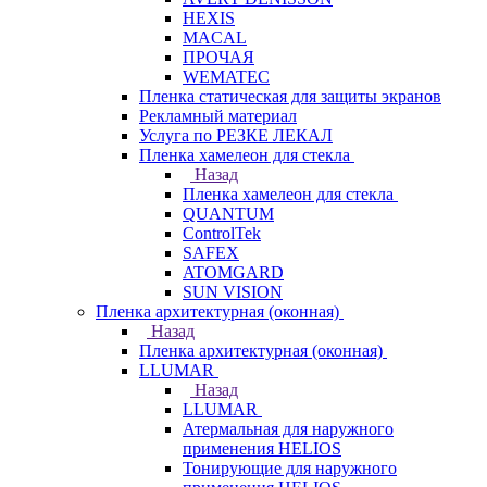
HEXIS
MACAL
ПРОЧАЯ
WEMATEC
Пленка статическая для защиты экранов
Рекламный материал
Услуга по РЕЗКЕ ЛЕКАЛ
Пленка хамелеон для стекла
Назад
Пленка хамелеон для стекла
QUANTUM
ControlTek
SAFEX
ATOMGARD
SUN VISION
Пленка архитектурная (оконная)
Назад
Пленка архитектурная (оконная)
LLUMAR
Назад
LLUMAR
Атермальная для наружного
применения HELIOS
Тонирующие для наружного