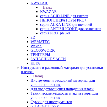
KWAZAR
Назад
KWAZAR
серия ACID LINE для кислот
ПЕНОГЕНЕРАТОРЫ PRO+
серия ALKA LINE для щелочей
серия ANTISILICONE для солвентов
серия PRO+ph 3-8
3D
WEMATEC
WaveX
GLOSSWORK
ТРИГГЕРЫ
ЗАПАСНЫЕ ЧАСТИ
КЕГА
Инструмент и расходный материал для установки
пленок
Назад
Инструмент и расходный материал для
установки пленок
Для предотвращения попадания влаги
Технические жидкости и активаторы для
установки пленок
Сумки для инструментов
GILA (GDI Tools)