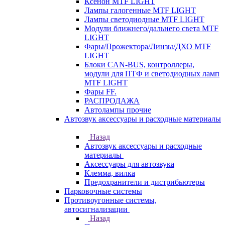
Ксенон MTF LIGHT
Лампы галогенные MTF LIGHT
Лампы светодиодные MTF LIGHT
Модули ближнего/дальнего света MTF
LIGHT
Фары/Прожектора/Линзы/ДХО MTF
LIGHT
Блоки CAN-BUS, контроллеры,
модули для ПТФ и светодиодных ламп
MTF LIGHT
Фары FF.
РАСПРОДАЖА
Автолампы прочие
Автозвук аксессуары и расходные материалы
Назад
Автозвук аксессуары и расходные
материалы
Аксессуары для автозвука
Клемма, вилка
Предохранители и дистрибьютеры
Парковочные системы
Противоугонные системы,
автосигнализации
Назад