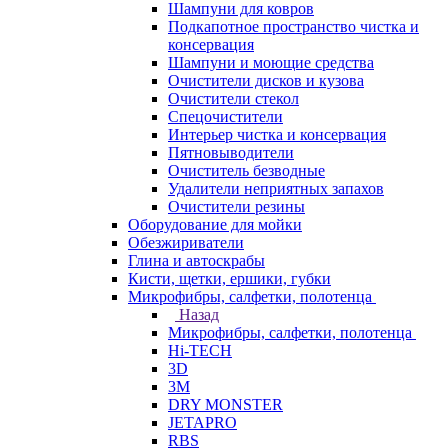
Шампуни для ковров
Подкапотное пространство чистка и
консервация
Шампуни и моющие средства
Очистители дисков и кузова
Очистители стекол
Спецочистители
Интерьер чистка и консервация
Пятновыводители
Очиститель безводные
Удалители неприятных запахов
Очистители резины
Оборудование для мойки
Обезжириватели
Глина и автоскрабы
Кисти, щетки, ершики, губки
Микрофибры, салфетки, полотенца
Назад
Микрофибры, салфетки, полотенца
Hi-TECH
3D
3М
DRY MONSTER
JETAPRO
RBS