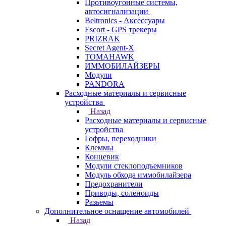
Противоугонные системы,
автосигнализации
Beltronics - Аксессуары
Escort - GPS трекеры
PRIZRAK
Secret Agent-X
TOMAHAWK
ИММОБИЛАЙЗЕРЫ
Модули
PANDORA
Расходные материалы и сервисные
устройства
Назад
Расходные материалы и сервисные
устройства
Гофры, переходники
Клеммы
Концевик
Модули стеклоподъемников
Модуль обхода иммобилайзера
Предохранители
Приводы, соленоиды
Разьемы
Дополнительное оснащение автомобилей
Назад