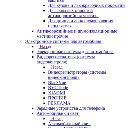
мастика
Для кузова и лакокрасочных покрытий
Для скрытых полостей
антикоррозийная мастика
Для днища и арок шумоизоляция
напыляемая
Антикоррозийные и шумоизоляционные
мастики прочие
Электронные системы для автомобиля
Назад
Электронные системы для автомобиля
Видеорегистраторы (системы
видеоконтроля)
Назад
Видеорегистраторы (системы
видеоконтроля)
BlackVue
BVCTrade
XIAOMI
ПРОЧИЕ
РЕКЛАМА
Зарядные устройства для телефона
Автомобильный свет
Назад
Автомобильный свет