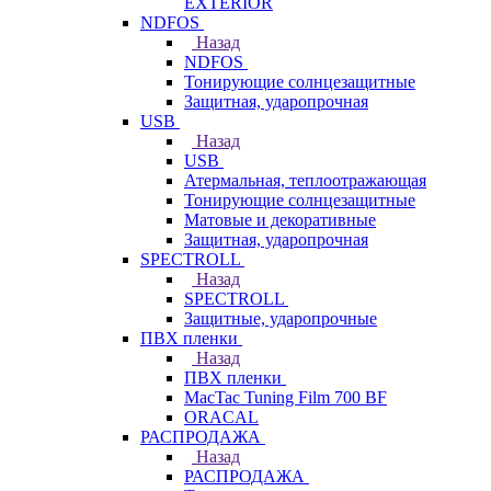
EXTERIOR
NDFOS
Назад
NDFOS
Тонирующие солнцезащитные
Защитная, ударопрочная
USB
Назад
USB
Атермальная, теплоотражающая
Тонирующие солнцезащитные
Матовые и декоративные
Защитная, ударопрочная
SPECTROLL
Назад
SPECTROLL
Защитные, ударопрочные
ПВХ пленки
Назад
ПВХ пленки
MacTac Tuning Film 700 BF
ORACAL
РАСПРОДАЖА
Назад
РАСПРОДАЖА