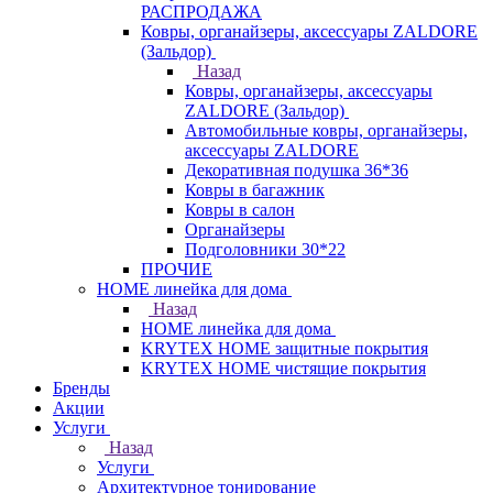
РАСПРОДАЖА
Ковры, органайзеры, аксессуары ZALDORE
(Зальдор)
Назад
Ковры, органайзеры, аксессуары
ZALDORE (Зальдор)
Автомобильные ковры, органайзеры,
аксессуары ZALDORE
Декоративная подушка 36*36
Ковры в багажник
Ковры в салон
Органайзеры
Подголовники 30*22
ПРОЧИЕ
HOME линейка для дома
Назад
HOME линейка для дома
KRYTEX HOME защитные покрытия
KRYTEX HOME чистящие покрытия
Бренды
Акции
Услуги
Назад
Услуги
Архитектурное тонирование