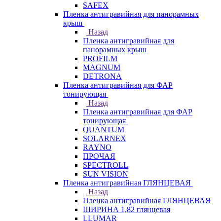
SAFEX
Пленка антигравийная для панорамных
крыш
Назад
Пленка антигравийная для
панорамных крыш
PROFILM
MAGNUM
DETRONA
Пленка антигравийная для ФАР
тонирующая
Назад
Пленка антигравийная для ФАР
тонирующая
QUANTUM
SOLARNEX
RAYNO
ПРОЧАЯ
SPECTROLL
SUN VISION
Пленка антигравийная ГЛЯНЦЕВАЯ
Назад
Пленка антигравийная ГЛЯНЦЕВАЯ
ШИРИНА 1,82 глянцевая
LLUMAR