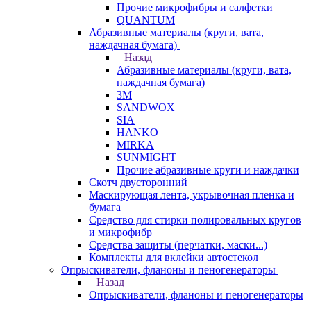
Прочие микрофибры и салфетки
QUANTUM
Абразивные материалы (круги, вата,
наждачная бумага)
Назад
Абразивные материалы (круги, вата,
наждачная бумага)
3М
SANDWOX
SIA
HANKO
MIRKA
SUNMIGHT
Прочие абразивные круги и наждачки
Скотч двусторонний
Маскирующая лента, укрывочная пленка и
бумага
Средство для стирки полировальных кругов
и микрофибр
Средства защиты (перчатки, маски...)
Комплекты для вклейки автостекол
Опрыскиватели, фланоны и пеногенераторы
Назад
Опрыскиватели, фланоны и пеногенераторы