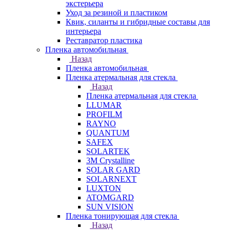
экстерьера
Уход за резиной и пластиком
Квик, силанты и гибридные составы для
интерьера
Реставратор пластика
Пленка автомобильная
Назад
Пленка автомобильная
Пленка атермальная для стекла
Назад
Пленка атермальная для стекла
LLUMAR
PROFILM
RAYNO
QUANTUM
SAFEX
SOLARTEK
3M Crystalline
SOLAR GARD
SOLARNEXT
LUXTON
ATOMGARD
SUN VISION
Пленка тонирующая для стекла
Назад