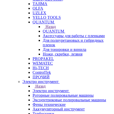
TAJIMA
OLFA
UZLEX
YELLO TOOLS
QUANTUM
Назад
QUANTUM
Аксессуары для работы с пленками
Для полиуретановых и гибридных
пленок
Для тонировки и винила
Ножи, скребки, лезвия
PROPAKEL
WEMATEC
Hi-TECH
ControlTek
ПРОЧИЙ
Электро инструмент
Назад
Электро инструмент
Роторные полировальные машины
Эксцентриковые полировальные машины
Фены технические
Аккумуляторный инструмент
Турбосушки