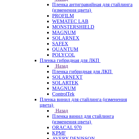
Пленка антигравийная для стайлинга
(изменения цвета)
PROFILM
WEMATEC LAB
MONSTERSHIELD
MAGNUM
SOLARNEX
SAFEX
QUANTUM
POLYCOL
Пленка гибридная для ЛКП
Назад
Пленка гибридная для ЛКП
SOLARNEXT
SOLARTEK
MAGNUM
ControlTek
Пленка винил для стайлинга (изменения
цвета)
Назад
Пленка винил для стайлинга
(изменения цвета)
ORACAL 970
KPMF
AVERY DENISSON