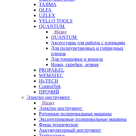
TAJIMA
OLFA
UZLEX
YELLO TOOLS
QUANTUM
Назад
QUANTUM
Аксессуары для работы с пленками
Для полиуретановых и гибридных
пленок
Для тонировки и винила
Ножи, скребки, лезвия
PROPAKEL
WEMATEC
Hi-TECH
ControlTek
ПРОЧИЙ
Электро инструмент
Назад
Электро инструмент
Роторные полировальные машины
Эксцентриковые полировальные машины
Фены технические
Аккумуляторный инструмент
Турбосушки