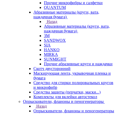
Прочие микрофибры и салфетки
QUANTUM
Абразивные материалы (круги, вата,
наждачная бумага)
Назад
Абразивные материалы (круги, вата,
наждачная бумага)
3М
SANDWOX
SIA
HANKO
MIRKA
SUNMIGHT
Прочие абразивные круги и наждачки
Скотч двусторонний
Маскирующая лента, укрывочная пленка и
бумага
Средство для стирки полировальных кругов
и микрофибр
Средства защиты (перчатки, маски...)
Комплекты для вклейки автостекол
Опрыскиватели, фланоны и пеногенераторы
Назад
Опрыскиватели, фланоны и пеногенераторы