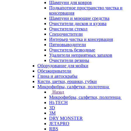
Шампуни для ковров
Подкапотное пространство чистка и
консервация
Шампуни и моющие средства
Очистители дисков и кузова
Очистители стекол
Спецочистители
Интерьер чистка и консервация
Пятновыводители
Очиститель безводные
Удалители неприятных запахов
Очистители резины
Оборудование для мойки
Обезжириватели
Глина и автоскрабы
Кисти, щетки, ершики, губки
Микрофибры, салфетки, полотенца
Назад
Микрофибры, салфетки, полотенца
Hi-TECH
3D
3М
DRY MONSTER
JETAPRO
RBS