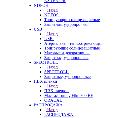
EXTERIOR
NDFOS
Назад
NDFOS
Тонирующие солнцезащитные
Защитная, ударопрочная
USB
Назад
USB
Атермальная, теплоотражающая
Тонирующие солнцезащитные
Матовые и декоративные
Защитная, ударопрочная
SPECTROLL
Назад
SPECTROLL
Защитные, ударопрочные
ПВХ пленки
Назад
ПВХ пленки
MacTac Tuning Film 700 BF
ORACAL
РАСПРОДАЖА
Назад
РАСПРОДАЖА