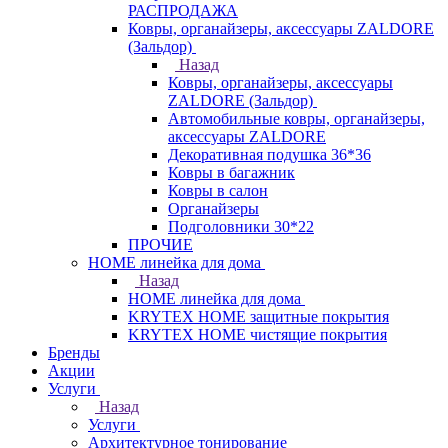
РАСПРОДАЖА
Ковры, органайзеры, аксессуары ZALDORE
(Зальдор)
Назад
Ковры, органайзеры, аксессуары
ZALDORE (Зальдор)
Автомобильные ковры, органайзеры,
аксессуары ZALDORE
Декоративная подушка 36*36
Ковры в багажник
Ковры в салон
Органайзеры
Подголовники 30*22
ПРОЧИЕ
HOME линейка для дома
Назад
HOME линейка для дома
KRYTEX HOME защитные покрытия
KRYTEX HOME чистящие покрытия
Бренды
Акции
Услуги
Назад
Услуги
Архитектурное тонирование