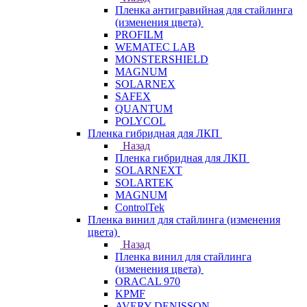
Пленка антигравийная для стайлинга
(изменения цвета)
PROFILM
WEMATEC LAB
MONSTERSHIELD
MAGNUM
SOLARNEX
SAFEX
QUANTUM
POLYCOL
Пленка гибридная для ЛКП
Назад
Пленка гибридная для ЛКП
SOLARNEXT
SOLARTEK
MAGNUM
ControlTek
Пленка винил для стайлинга (изменения
цвета)
Назад
Пленка винил для стайлинга
(изменения цвета)
ORACAL 970
KPMF
AVERY DENISSON