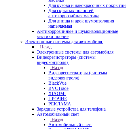
мастика
Для кузова и лакокрасочных покрытий
Для скрытых полостей
антикоррозийная мастика
Для днища и арок шумоизоляция
напыляемая
Антикоррозийные и шумоизоляционные
мастики прочие
Электронные системы для автомобиля
Назад
Электронные системы для автомобиля
Видеорегистраторы (системы
видеоконтроля)
Назад
Видеорегистраторы (системы
видеоконтроля)
BlackVue
BVCTrade
XIAOMI
ПРОЧИЕ
РЕКЛАМА
Зарядные устройства для телефона
Автомобильный свет
Назад
Автомобильный свет