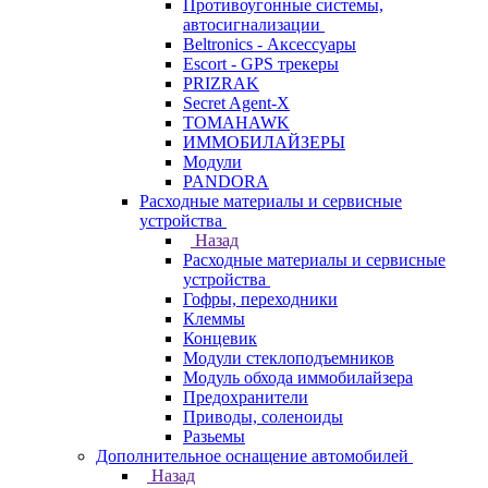
Противоугонные системы,
автосигнализации
Beltronics - Аксессуары
Escort - GPS трекеры
PRIZRAK
Secret Agent-X
TOMAHAWK
ИММОБИЛАЙЗЕРЫ
Модули
PANDORA
Расходные материалы и сервисные
устройства
Назад
Расходные материалы и сервисные
устройства
Гофры, переходники
Клеммы
Концевик
Модули стеклоподъемников
Модуль обхода иммобилайзера
Предохранители
Приводы, соленоиды
Разьемы
Дополнительное оснащение автомобилей
Назад