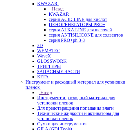
KWAZAR
Назад
KWAZAR
серия ACID LINE для кислот
ПЕНОГЕНЕРАТОРЫ PRO+
серия ALKA LINE для щелочей
серия ANTISILICONE для солвентов
серия PRO+ph 3-8
3D
WEMATEC
WaveX
GLOSSWORK
ТРИГГЕРЫ
ЗАПАСНЫЕ ЧАСТИ
КЕГА
Инструмент и расходный материал для установки
пленок
Назад
Инструмент и расходный материал для
установки пленок
Для предотвращения попадания влаги
Технические жидкости и активаторы для
установки пленок
Сумки для инструментов
GILA (GDI Tools)