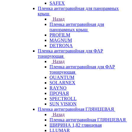
SAFEX
Пленка антигравийная для панорамных
крыш
Назад
Пленка антигравийная для
панорамных крыш
PROFILM
MAGNUM
DETRONA
Пленка антигравийная для ФАР
тонирующая
Назад
Пленка антигравийная для ФАР
тонирующая
QUANTUM
SOLARNEX
RAYNO
ПРОЧАЯ
SPECTROLL
SUN VISION
Пленка антигравийная ГЛЯНЦЕВАЯ
Назад
Пленка антигравийная ГЛЯНЦЕВАЯ
ШИРИНА 1,82 глянцевая
LLUMAR