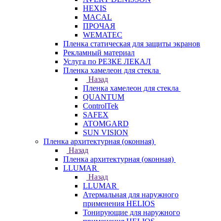
HEXIS
MACAL
ПРОЧАЯ
WEMATEC
Пленка статическая для защиты экранов
Рекламный материал
Услуга по РЕЗКЕ ЛЕКАЛ
Пленка хамелеон для стекла
Назад
Пленка хамелеон для стекла
QUANTUM
ControlTek
SAFEX
ATOMGARD
SUN VISION
Пленка архитектурная (оконная)
Назад
Пленка архитектурная (оконная)
LLUMAR
Назад
LLUMAR
Атермальная для наружного
применения HELIOS
Тонирующие для наружного