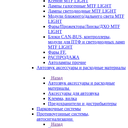
Ксенон MTF LIGHT
Лампы галогенные MTF LIGHT
Лампы светодиодные MTF LIGHT
Модули ближнего/дальнего света MTF
LIGHT
Фары/Прожектора/Линзы/ДХО MTF
LIGHT
Блоки CAN-BUS, контроллеры,
модули для ПТФ и светодиодных ламп
MTF LIGHT
Фары FF.
РАСПРОДАЖА
Автолампы прочие
Автозвук аксессуары и расходные материалы
Назад
Автозвук аксессуары и расходные
материалы
Аксессуары для автозвука
Клемма, вилка
Предохранители и дистрибьютеры
Парковочные системы
Противоугонные системы,
автосигнализации
Назад