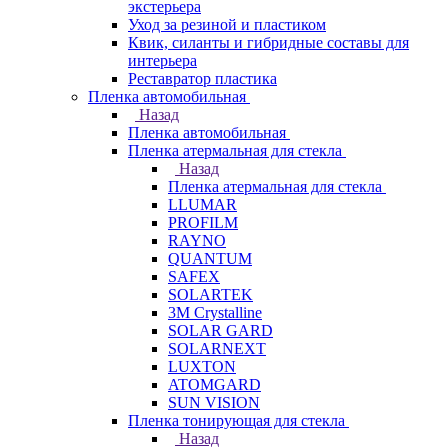
экстерьера
Уход за резиной и пластиком
Квик, силанты и гибридные составы для
интерьера
Реставратор пластика
Пленка автомобильная
Назад
Пленка автомобильная
Пленка атермальная для стекла
Назад
Пленка атермальная для стекла
LLUMAR
PROFILM
RAYNO
QUANTUM
SAFEX
SOLARTEK
3M Crystalline
SOLAR GARD
SOLARNEXT
LUXTON
ATOMGARD
SUN VISION
Пленка тонирующая для стекла
Назад