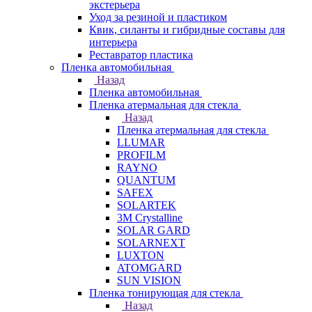
экстерьера
Уход за резиной и пластиком
Квик, силанты и гибридные составы для
интерьера
Реставратор пластика
Пленка автомобильная
Назад
Пленка автомобильная
Пленка атермальная для стекла
Назад
Пленка атермальная для стекла
LLUMAR
PROFILM
RAYNO
QUANTUM
SAFEX
SOLARTEK
3M Crystalline
SOLAR GARD
SOLARNEXT
LUXTON
ATOMGARD
SUN VISION
Пленка тонирующая для стекла
Назад