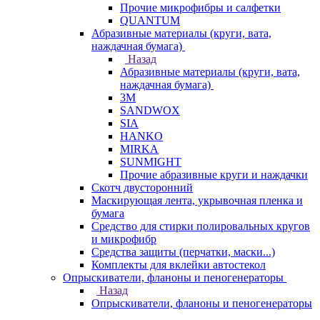
Прочие микрофибры и салфетки
QUANTUM
Абразивные материалы (круги, вата,
наждачная бумага)
Назад
Абразивные материалы (круги, вата,
наждачная бумага)
3М
SANDWOX
SIA
HANKO
MIRKA
SUNMIGHT
Прочие абразивные круги и наждачки
Скотч двусторонний
Маскирующая лента, укрывочная пленка и
бумага
Средство для стирки полировальных кругов
и микрофибр
Средства защиты (перчатки, маски...)
Комплекты для вклейки автостекол
Опрыскиватели, фланоны и пеногенераторы
Назад
Опрыскиватели, фланоны и пеногенераторы