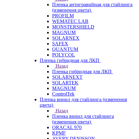
Пленка антигравийная для стайлинга
(изменения цвета)
PROFILM
WEMATEC LAB
MONSTERSHIELD
MAGNUM
SOLARNEX
SAFEX
QUANTUM
POLYCOL
Пленка гибридная для ЛКП
Назад
Пленка гибридная для ЛКП
SOLARNEXT
SOLARTEK
MAGNUM
ControlTek
Пленка винил для стайлинга (изменения
цвета)
Назад
Пленка винил для стайлинга
(изменения цвета)
ORACAL 970
KPMF
AVERY DENISSON