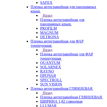
SAFEX
Пленка антигравийная для панорамных
крыш
Назад
Пленка антигравийная для
панорамных крыш
PROFILM
MAGNUM
DETRONA
Пленка антигравийная для ФАР
тонирующая
Назад
Пленка антигравийная для ФАР
тонирующая
QUANTUM
SOLARNEX
RAYNO
ПРОЧАЯ
SPECTROLL
SUN VISION
Пленка антигравийная ГЛЯНЦЕВАЯ
Назад
Пленка антигравийная ГЛЯНЦЕВАЯ
ШИРИНА 1,82 глянцевая
LLUMAR