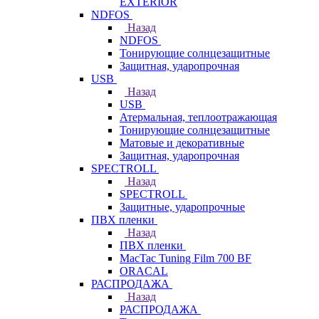
EXTERIOR
NDFOS
Назад
NDFOS
Тонирующие солнцезащитные
Защитная, ударопрочная
USB
Назад
USB
Атермальная, теплоотражающая
Тонирующие солнцезащитные
Матовые и декоративные
Защитная, ударопрочная
SPECTROLL
Назад
SPECTROLL
Защитные, ударопрочные
ПВХ пленки
Назад
ПВХ пленки
MacTac Tuning Film 700 BF
ORACAL
РАСПРОДАЖА
Назад
РАСПРОДАЖА