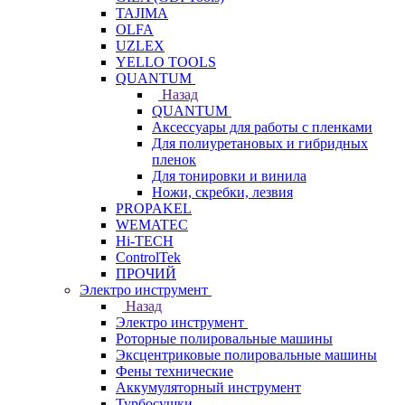
TAJIMA
OLFA
UZLEX
YELLO TOOLS
QUANTUM
Назад
QUANTUM
Аксессуары для работы с пленками
Для полиуретановых и гибридных
пленок
Для тонировки и винила
Ножи, скребки, лезвия
PROPAKEL
WEMATEC
Hi-TECH
ControlTek
ПРОЧИЙ
Электро инструмент
Назад
Электро инструмент
Роторные полировальные машины
Эксцентриковые полировальные машины
Фены технические
Аккумуляторный инструмент
Турбосушки