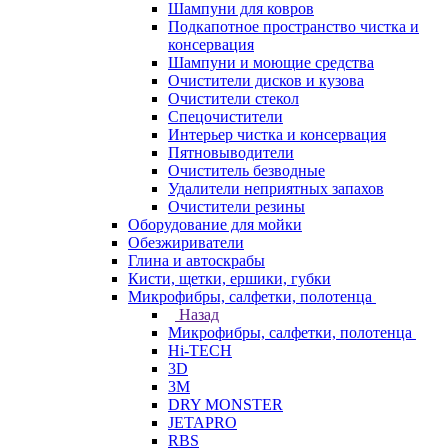
Шампуни для ковров
Подкапотное пространство чистка и
консервация
Шампуни и моющие средства
Очистители дисков и кузова
Очистители стекол
Спецочистители
Интерьер чистка и консервация
Пятновыводители
Очиститель безводные
Удалители неприятных запахов
Очистители резины
Оборудование для мойки
Обезжириватели
Глина и автоскрабы
Кисти, щетки, ершики, губки
Микрофибры, салфетки, полотенца
Назад
Микрофибры, салфетки, полотенца
Hi-TECH
3D
3М
DRY MONSTER
JETAPRO
RBS