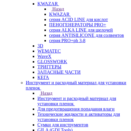
KWAZAR
Назад
KWAZAR
серия ACID LINE для кислот
ПЕНОГЕНЕРАТОРЫ PRO+
серия ALKA LINE для щелочей
серия ANTISILICONE для солвентов
серия PRO+ph 3-8
3D
WEMATEC
WaveX
GLOSSWORK
ТРИГГЕРЫ
ЗАПАСНЫЕ ЧАСТИ
КЕГА
Инструмент и расходный материал для установки
пленок
Назад
Инструмент и расходный материал для
установки пленок
Для предотвращения попадания влаги
Технические жидкости и активаторы для
установки пленок
Сумки для инструментов
GILA (GDI Tools)