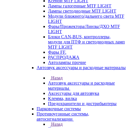
Ксенон MTF LIGHT
Лампы галогенные MTF LIGHT
Лампы светодиодные MTF LIGHT
Модули ближнего/дальнего света MTF
LIGHT
Фары/Прожектора/Линзы/ДХО MTF
LIGHT
Блоки CAN-BUS, контроллеры,
модули для ПТФ и светодиодных ламп
MTF LIGHT
Фары FF.
РАСПРОДАЖА
Автолампы прочие
Автозвук аксессуары и расходные материалы
Назад
Автозвук аксессуары и расходные
материалы
Аксессуары для автозвука
Клемма, вилка
Предохранители и дистрибьютеры
Парковочные системы
Противоугонные системы,
автосигнализации
Назад