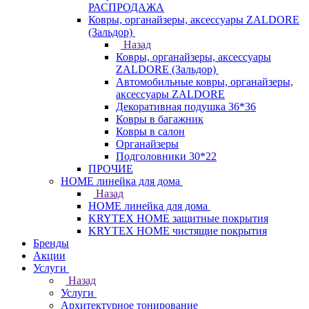
РАСПРОДАЖА
Ковры, органайзеры, аксессуары ZALDORE
(Зальдор)
Назад
Ковры, органайзеры, аксессуары
ZALDORE (Зальдор)
Автомобильные ковры, органайзеры,
аксессуары ZALDORE
Декоративная подушка 36*36
Ковры в багажник
Ковры в салон
Органайзеры
Подголовники 30*22
ПРОЧИЕ
HOME линейка для дома
Назад
HOME линейка для дома
KRYTEX HOME защитные покрытия
KRYTEX HOME чистящие покрытия
Бренды
Акции
Услуги
Назад
Услуги
Архитектурное тонирование