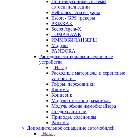
Противоугонные системы,
автосигнализации
Beltronics - Аксессуары
Escort - GPS трекеры
PRIZRAK
Secret Agent-X
TOMAHAWK
ИММОБИЛАЙЗЕРЫ
Модули
PANDORA
Расходные материалы и сервисные
устройства
Назад
Расходные материалы и сервисные
устройства
Гофры, переходники
Клеммы
Концевик
Модули стеклоподъемников
Модуль обхода иммобилайзера
Предохранители
Приводы, соленоиды
Разьемы
Дополнительное оснащение автомобилей
Назад