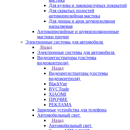
мастика
Для кузова и лакокрасочных покрытий
Для скрытых полостей
антикоррозийная мастика
Для днища и арок шумоизоляция
напыляемая
Антикоррозийные и шумоизоляционные
мастики прочие
Электронные системы для автомобиля
Назад
Электронные системы для автомобиля
Видеорегистраторы (системы
видеоконтроля)
Назад
Видеорегистраторы (системы
видеоконтроля)
BlackVue
BVCTrade
XIAOMI
ПРОЧИЕ
РЕКЛАМА
Зарядные устройства для телефона
Автомобильный свет
Назад
Автомобильный свет