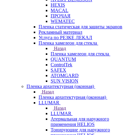
HEXIS
MACAL
ПРОЧАЯ
WEMATEC
Пленка статическая для защиты экранов
Рекламный материал
Услуга по РЕЗКЕ ЛЕКАЛ
Пленка хамелеон для стекла
Назад
Пленка хамелеон для стекла
QUANTUM
ControlTek
SAFEX
ATOMGARD
SUN VISION
Пленка архитектурная (оконная)
Назад
Пленка архитектурная (оконная)
LLUMAR
Назад
LLUMAR
Атермальная для наружного
применения HELIOS
Тонирующие для наружного