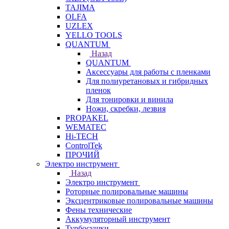
TAJIMA
OLFA
UZLEX
YELLO TOOLS
QUANTUM
Назад
QUANTUM
Аксессуары для работы с пленками
Для полиуретановых и гибридных
пленок
Для тонировки и винила
Ножи, скребки, лезвия
PROPAKEL
WEMATEC
Hi-TECH
ControlTek
ПРОЧИЙ
Электро инструмент
Назад
Электро инструмент
Роторные полировальные машины
Эксцентриковые полировальные машины
Фены технические
Аккумуляторный инструмент
Турбосушки