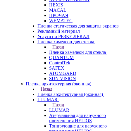
HEXIS
MACAL
ПРОЧАЯ
WEMATEC
Пленка статическая для защиты экранов
Рекламный материал
Услуга по РЕЗКЕ ЛЕКАЛ
Пленка хамелеон для стекла
Назад
Пленка хамелеон для стекла
QUANTUM
ControlTek
SAFEX
ATOMGARD
SUN VISION
Пленка архитектурная (оконная)
Назад
Пленка архитектурная (оконная)
LLUMAR
Назад
LLUMAR
Атермальная для наружного
применения HELIOS
Тонирующие для наружного