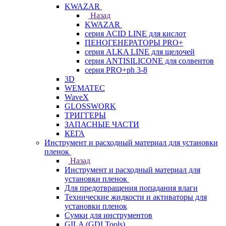
KWAZAR
Назад
KWAZAR
серия ACID LINE для кислот
ПЕНОГЕНЕРАТОРЫ PRO+
серия ALKA LINE для щелочей
серия ANTISILICONE для солвентов
серия PRO+ph 3-8
3D
WEMATEC
WaveX
GLOSSWORK
ТРИГГЕРЫ
ЗАПАСНЫЕ ЧАСТИ
КЕГА
Инструмент и расходный материал для установки
пленок
Назад
Инструмент и расходный материал для
установки пленок
Для предотвращения попадания влаги
Технические жидкости и активаторы для
установки пленок
Сумки для инструментов
GILA (GDI Tools)