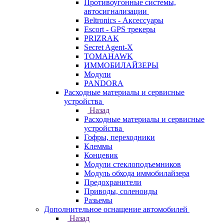
Противоугонные системы,
автосигнализации
Beltronics - Аксессуары
Escort - GPS трекеры
PRIZRAK
Secret Agent-X
TOMAHAWK
ИММОБИЛАЙЗЕРЫ
Модули
PANDORA
Расходные материалы и сервисные
устройства
Назад
Расходные материалы и сервисные
устройства
Гофры, переходники
Клеммы
Концевик
Модули стеклоподъемников
Модуль обхода иммобилайзера
Предохранители
Приводы, соленоиды
Разьемы
Дополнительное оснащение автомобилей
Назад