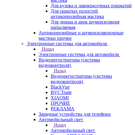
мастика
Для кузова и лакокрасочных покрытий
Для скрытых полостей
антикоррозийная мастика
Для днища и арок шумоизоляция
напыляемая
Антикоррозийные и шумоизоляционные
мастики прочие
Электронные системы для автомобиля
Назад
Электронные системы для автомобиля
Видеорегистраторы (системы
видеоконтроля)
Назад
Видеорегистраторы (системы
видеоконтроля)
BlackVue
BVCTrade
XIAOMI
ПРОЧИЕ
РЕКЛАМА
Зарядные устройства для телефона
Автомобильный свет
Назад
Автомобильный свет