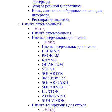
экстерьера
Уход за резиной и пластиком
Квик, силанты и гибридные составы для
интерьера
Реставратор пластика
Пленка автомобильная
Назад
Пленка автомобильная
Пленка атермальная для стекла
Назад
Пленка атермальная для стекла
LLUMAR
PROFILM
RAYNO
QUANTUM
SAFEX
SOLARTEK
3M Crystalline
SOLAR GARD
SOLARNEXT
LUXTON
ATOMGARD
SUN VISION
Пленка тонирующая для стекла
Назад