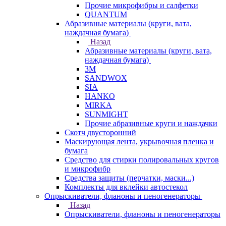
Прочие микрофибры и салфетки
QUANTUM
Абразивные материалы (круги, вата,
наждачная бумага)
Назад
Абразивные материалы (круги, вата,
наждачная бумага)
3М
SANDWOX
SIA
HANKO
MIRKA
SUNMIGHT
Прочие абразивные круги и наждачки
Скотч двусторонний
Маскирующая лента, укрывочная пленка и
бумага
Средство для стирки полировальных кругов
и микрофибр
Средства защиты (перчатки, маски...)
Комплекты для вклейки автостекол
Опрыскиватели, фланоны и пеногенераторы
Назад
Опрыскиватели, фланоны и пеногенераторы