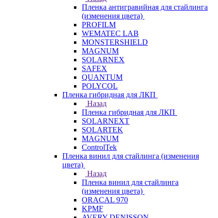
Пленка антигравийная для стайлинга
(изменения цвета)
PROFILM
WEMATEC LAB
MONSTERSHIELD
MAGNUM
SOLARNEX
SAFEX
QUANTUM
POLYCOL
Пленка гибридная для ЛКП
Назад
Пленка гибридная для ЛКП
SOLARNEXT
SOLARTEK
MAGNUM
ControlTek
Пленка винил для стайлинга (изменения
цвета)
Назад
Пленка винил для стайлинга
(изменения цвета)
ORACAL 970
KPMF
AVERY DENISSON