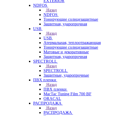
EXTERIOR
NDFOS
Назад
NDFOS
Тонирующие солнцезащитные
Защитная, ударопрочная
USB
Назад
USB
Атермальная, теплоотражающая
Тонирующие солнцезащитные
Матовые и декоративные
Защитная, ударопрочная
SPECTROLL
Назад
SPECTROLL
Защитные, ударопрочные
ПВХ пленки
Назад
ПВХ пленки
MacTac Tuning Film 700 BF
ORACAL
РАСПРОДАЖА
Назад
РАСПРОДАЖА