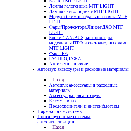
Ксенон MTF LIGHT
Лампы галогенные MTF LIGHT
Лампы светодиодные MTF LIGHT
Модули ближнего/дальнего света MTF
LIGHT
Фары/Прожектора/Линзы/ДХО MTF
LIGHT
Блоки CAN-BUS, контроллеры,
модули для ПТФ и светодиодных ламп
MTF LIGHT
Фары FF.
РАСПРОДАЖА
Автолампы прочие
Автозвук аксессуары и расходные материалы
Назад
Автозвук аксессуары и расходные
материалы
Аксессуары для автозвука
Клемма, вилка
Предохранители и дистрибьютеры
Парковочные системы
Противоугонные системы,
автосигнализации
Назад