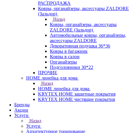
РАСПРОДАЖА
Ковры, органайзеры, аксессуары ZALDORE
(Зальдор)
Назад
Ковры, органайзеры, аксессуары
ZALDORE (Зальдор)
Автомобильные ковры, органайзеры,
аксессуары ZALDORE
Декоративная подушка 36*36
Ковры в багажник
Ковры в салон
Органайзеры
Подголовники 30*22
ПРОЧИЕ
HOME линейка для дома
Назад
HOME линейка для дома
KRYTEX HOME защитные покрытия
KRYTEX HOME чистящие покрытия
Бренды
Акции
Услуги
Назад
Услуги
Архитектурное тонирование