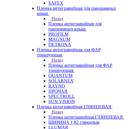
SAFEX
Пленка антигравийная для панорамных
крыш
Назад
Пленка антигравийная для
панорамных крыш
PROFILM
MAGNUM
DETRONA
Пленка антигравийная для ФАР
тонирующая
Назад
Пленка антигравийная для ФАР
тонирующая
QUANTUM
SOLARNEX
RAYNO
ПРОЧАЯ
SPECTROLL
SUN VISION
Пленка антигравийная ГЛЯНЦЕВАЯ
Назад
Пленка антигравийная ГЛЯНЦЕВАЯ
ШИРИНА 1,82 глянцевая
LLUMAR