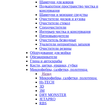
Шампуни для ковров
Подкапотное пространство чистка и
консервация
Шампуни и моющие средства
Очистители дисков и кузова
Очистители стекол
Спецочистители
Интерьер чистка и консервация
Пятновыводители
Очиститель безводные
Удалители неприятных запахов
Очистители резины
Оборудование для мойки
Обезжириватели
Глина и автоскрабы
Кисти, щетки, ершики, губки
Микрофибры, салфетки, полотенца
Назад
Микрофибры, салфетки, полотенца
Hi-TECH
3D
3М
DRY MONSTER
JETAPRO
RBS