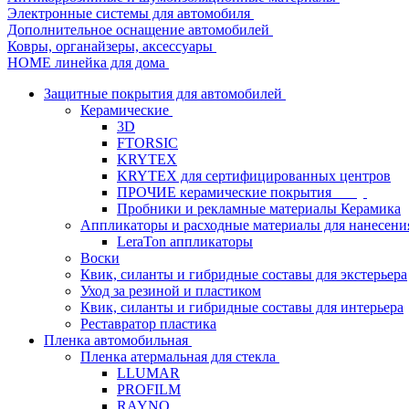
Электронные системы для автомобиля
Дополнительное оснащение автомобилей
Ковры, органайзеры, аксессуары
HOME линейка для дома
Защитные покрытия для автомобилей
Керамические
3D
FTORSIC
KRYTEX
KRYTEX для сертифицированных центров
ПРОЧИЕ керамические покрытия
Пробники и рекламные материалы Керамика
Аппликаторы и расходные материалы для нанесени
LeraTon аппликаторы
Воски
Квик, силанты и гибридные составы для экстерьера
Уход за резиной и пластиком
Квик, силанты и гибридные составы для интерьера
Реставратор пластика
Пленка автомобильная
Пленка атермальная для стекла
LLUMAR
PROFILM
RAYNO