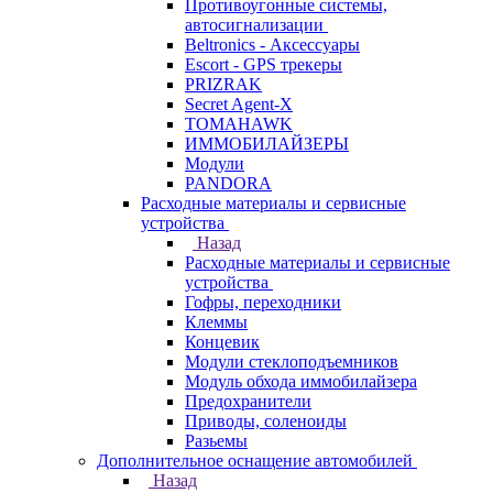
Противоугонные системы,
автосигнализации
Beltronics - Аксессуары
Escort - GPS трекеры
PRIZRAK
Secret Agent-X
TOMAHAWK
ИММОБИЛАЙЗЕРЫ
Модули
PANDORA
Расходные материалы и сервисные
устройства
Назад
Расходные материалы и сервисные
устройства
Гофры, переходники
Клеммы
Концевик
Модули стеклоподъемников
Модуль обхода иммобилайзера
Предохранители
Приводы, соленоиды
Разьемы
Дополнительное оснащение автомобилей
Назад