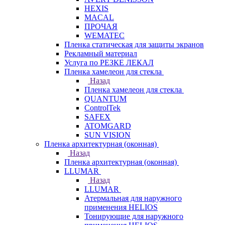
HEXIS
MACAL
ПРОЧАЯ
WEMATEC
Пленка статическая для защиты экранов
Рекламный материал
Услуга по РЕЗКЕ ЛЕКАЛ
Пленка хамелеон для стекла
Назад
Пленка хамелеон для стекла
QUANTUM
ControlTek
SAFEX
ATOMGARD
SUN VISION
Пленка архитектурная (оконная)
Назад
Пленка архитектурная (оконная)
LLUMAR
Назад
LLUMAR
Атермальная для наружного
применения HELIOS
Тонирующие для наружного