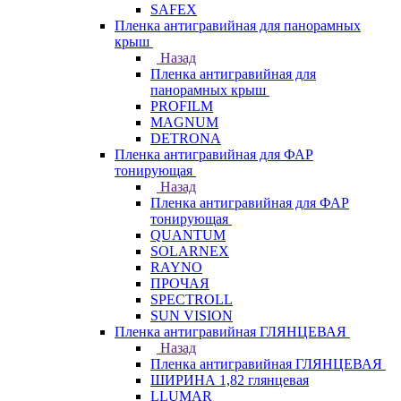
SAFEX
Пленка антигравийная для панорамных
крыш
Назад
Пленка антигравийная для
панорамных крыш
PROFILM
MAGNUM
DETRONA
Пленка антигравийная для ФАР
тонирующая
Назад
Пленка антигравийная для ФАР
тонирующая
QUANTUM
SOLARNEX
RAYNO
ПРОЧАЯ
SPECTROLL
SUN VISION
Пленка антигравийная ГЛЯНЦЕВАЯ
Назад
Пленка антигравийная ГЛЯНЦЕВАЯ
ШИРИНА 1,82 глянцевая
LLUMAR