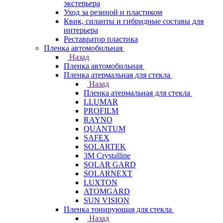
экстерьера
Уход за резиной и пластиком
Квик, силанты и гибридные составы для
интерьера
Реставратор пластика
Пленка автомобильная
Назад
Пленка автомобильная
Пленка атермальная для стекла
Назад
Пленка атермальная для стекла
LLUMAR
PROFILM
RAYNO
QUANTUM
SAFEX
SOLARTEK
3M Crystalline
SOLAR GARD
SOLARNEXT
LUXTON
ATOMGARD
SUN VISION
Пленка тонирующая для стекла
Назад