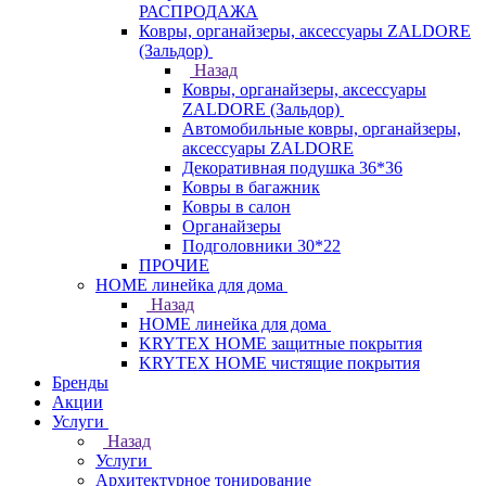
РАСПРОДАЖА
Ковры, органайзеры, аксессуары ZALDORE
(Зальдор)
Назад
Ковры, органайзеры, аксессуары
ZALDORE (Зальдор)
Автомобильные ковры, органайзеры,
аксессуары ZALDORE
Декоративная подушка 36*36
Ковры в багажник
Ковры в салон
Органайзеры
Подголовники 30*22
ПРОЧИЕ
HOME линейка для дома
Назад
HOME линейка для дома
KRYTEX HOME защитные покрытия
KRYTEX HOME чистящие покрытия
Бренды
Акции
Услуги
Назад
Услуги
Архитектурное тонирование