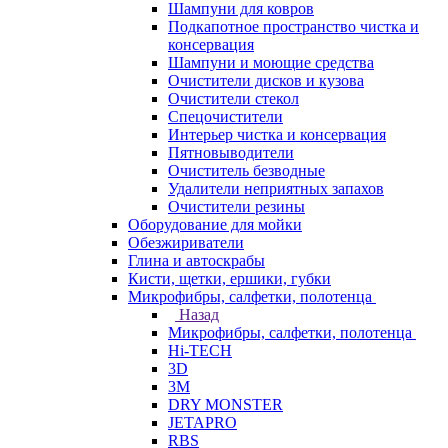
Шампуни для ковров
Подкапотное пространство чистка и
консервация
Шампуни и моющие средства
Очистители дисков и кузова
Очистители стекол
Спецочистители
Интерьер чистка и консервация
Пятновыводители
Очиститель безводные
Удалители неприятных запахов
Очистители резины
Оборудование для мойки
Обезжириватели
Глина и автоскрабы
Кисти, щетки, ершики, губки
Микрофибры, салфетки, полотенца
Назад
Микрофибры, салфетки, полотенца
Hi-TECH
3D
3М
DRY MONSTER
JETAPRO
RBS