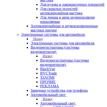
мастика
Для кузова и лакокрасочных покрытий
Для скрытых полостей
антикоррозийная мастика
Для днища и арок шумоизоляция
напыляемая
Антикоррозийные и шумоизоляционные
мастики прочие
Электронные системы для автомобиля
Назад
Электронные системы для автомобиля
Видеорегистраторы (системы
видеоконтроля)
Назад
Видеорегистраторы (системы
видеоконтроля)
BlackVue
BVCTrade
XIAOMI
ПРОЧИЕ
РЕКЛАМА
Зарядные устройства для телефона
Автомобильный свет
Назад
Автомобильный свет