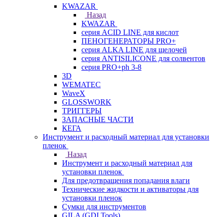
KWAZAR
Назад
KWAZAR
серия ACID LINE для кислот
ПЕНОГЕНЕРАТОРЫ PRO+
серия ALKA LINE для щелочей
серия ANTISILICONE для солвентов
серия PRO+ph 3-8
3D
WEMATEC
WaveX
GLOSSWORK
ТРИГГЕРЫ
ЗАПАСНЫЕ ЧАСТИ
КЕГА
Инструмент и расходный материал для установки
пленок
Назад
Инструмент и расходный материал для
установки пленок
Для предотвращения попадания влаги
Технические жидкости и активаторы для
установки пленок
Сумки для инструментов
GILA (GDI Tools)