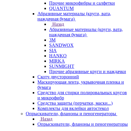
Прочие микрофибры и салфетки
QUANTUM
Абразивные материалы (круги, вата,
наждачная бумага)
Назад
Абразивные материалы (круги, вата,
наждачная бумага)
3М
SANDWOX
SIA
HANKO
MIRKA
SUNMIGHT
Прочие абразивные круги и наждачки
Скотч двусторонний
Маскирующая лента, укрывочная пленка и
бумага
Средство для стирки полировальных кругов
и микрофибр
Средства защиты (перчатки, маски...)
Комплекты для вклейки автостекол
Опрыскиватели, фланоны и пеногенераторы
Назад
Опрыскиватели, фланоны и пеногенераторы