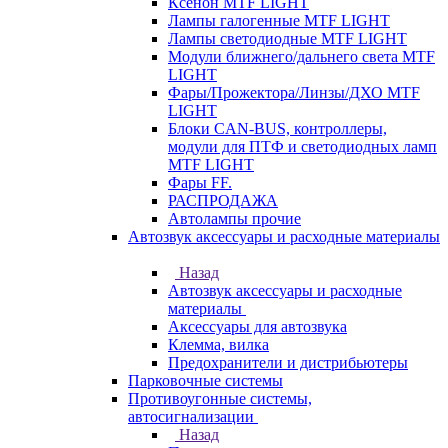
Ксенон MTF LIGHT
Лампы галогенные MTF LIGHT
Лампы светодиодные MTF LIGHT
Модули ближнего/дальнего света MTF
LIGHT
Фары/Прожектора/Линзы/ДХО MTF
LIGHT
Блоки CAN-BUS, контроллеры,
модули для ПТФ и светодиодных ламп
MTF LIGHT
Фары FF.
РАСПРОДАЖА
Автолампы прочие
Автозвук аксессуары и расходные материалы
Назад
Автозвук аксессуары и расходные
материалы
Аксессуары для автозвука
Клемма, вилка
Предохранители и дистрибьютеры
Парковочные системы
Противоугонные системы,
автосигнализации
Назад