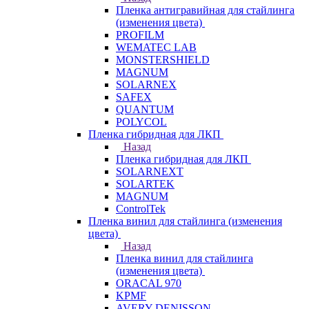
Пленка антигравийная для стайлинга
(изменения цвета)
PROFILM
WEMATEC LAB
MONSTERSHIELD
MAGNUM
SOLARNEX
SAFEX
QUANTUM
POLYCOL
Пленка гибридная для ЛКП
Назад
Пленка гибридная для ЛКП
SOLARNEXT
SOLARTEK
MAGNUM
ControlTek
Пленка винил для стайлинга (изменения
цвета)
Назад
Пленка винил для стайлинга
(изменения цвета)
ORACAL 970
KPMF
AVERY DENISSON