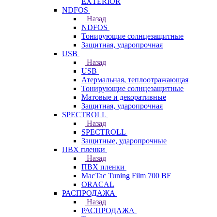
EXTERIOR
NDFOS
Назад
NDFOS
Тонирующие солнцезащитные
Защитная, ударопрочная
USB
Назад
USB
Атермальная, теплоотражающая
Тонирующие солнцезащитные
Матовые и декоративные
Защитная, ударопрочная
SPECTROLL
Назад
SPECTROLL
Защитные, ударопрочные
ПВХ пленки
Назад
ПВХ пленки
MacTac Tuning Film 700 BF
ORACAL
РАСПРОДАЖА
Назад
РАСПРОДАЖА