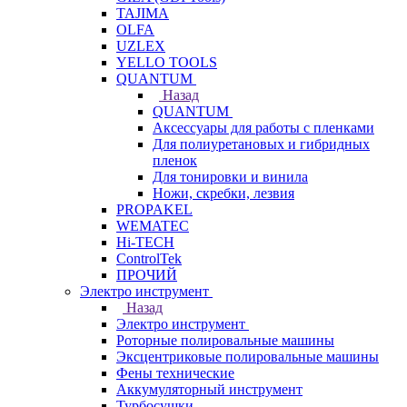
TAJIMA
OLFA
UZLEX
YELLO TOOLS
QUANTUM
Назад
QUANTUM
Аксессуары для работы с пленками
Для полиуретановых и гибридных
пленок
Для тонировки и винила
Ножи, скребки, лезвия
PROPAKEL
WEMATEC
Hi-TECH
ControlTek
ПРОЧИЙ
Электро инструмент
Назад
Электро инструмент
Роторные полировальные машины
Эксцентриковые полировальные машины
Фены технические
Аккумуляторный инструмент
Турбосушки