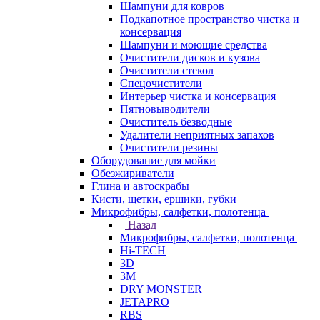
Шампуни для ковров
Подкапотное пространство чистка и
консервация
Шампуни и моющие средства
Очистители дисков и кузова
Очистители стекол
Спецочистители
Интерьер чистка и консервация
Пятновыводители
Очиститель безводные
Удалители неприятных запахов
Очистители резины
Оборудование для мойки
Обезжириватели
Глина и автоскрабы
Кисти, щетки, ершики, губки
Микрофибры, салфетки, полотенца
Назад
Микрофибры, салфетки, полотенца
Hi-TECH
3D
3М
DRY MONSTER
JETAPRO
RBS