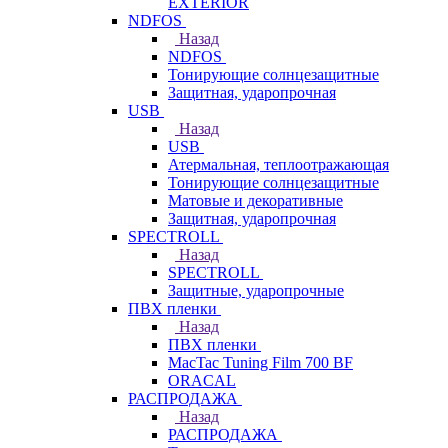
EXTERIOR
NDFOS
Назад
NDFOS
Тонирующие солнцезащитные
Защитная, ударопрочная
USB
Назад
USB
Атермальная, теплоотражающая
Тонирующие солнцезащитные
Матовые и декоративные
Защитная, ударопрочная
SPECTROLL
Назад
SPECTROLL
Защитные, ударопрочные
ПВХ пленки
Назад
ПВХ пленки
MacTac Tuning Film 700 BF
ORACAL
РАСПРОДАЖА
Назад
РАСПРОДАЖА