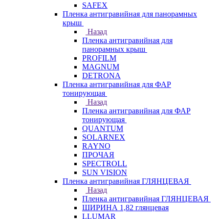
SAFEX
Пленка антигравийная для панорамных
крыш
Назад
Пленка антигравийная для
панорамных крыш
PROFILM
MAGNUM
DETRONA
Пленка антигравийная для ФАР
тонирующая
Назад
Пленка антигравийная для ФАР
тонирующая
QUANTUM
SOLARNEX
RAYNO
ПРОЧАЯ
SPECTROLL
SUN VISION
Пленка антигравийная ГЛЯНЦЕВАЯ
Назад
Пленка антигравийная ГЛЯНЦЕВАЯ
ШИРИНА 1,82 глянцевая
LLUMAR