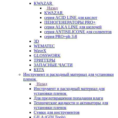
KWAZAR
Назад
KWAZAR
серия ACID LINE для кислот
ПЕНОГЕНЕРАТОРЫ PRO+
серия ALKA LINE для щелочей
серия ANTISILICONE для солвентов
серия PRO+ph 3-8
3D
WEMATEC
WaveX
GLOSSWORK
ТРИГГЕРЫ
ЗАПАСНЫЕ ЧАСТИ
КЕГА
Инструмент и расходный материал для установки
пленок
Назад
Инструмент и расходный материал для
установки пленок
Для предотвращения попадания влаги
Технические жидкости и активаторы для
установки пленок
Сумки для инструментов
GILA (GDI Tools)