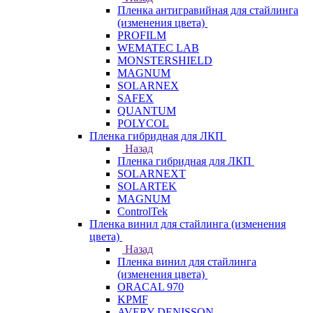
Пленка антигравийная для стайлинга
(изменения цвета)
PROFILM
WEMATEC LAB
MONSTERSHIELD
MAGNUM
SOLARNEX
SAFEX
QUANTUM
POLYCOL
Пленка гибридная для ЛКП
Назад
Пленка гибридная для ЛКП
SOLARNEXT
SOLARTEK
MAGNUM
ControlTek
Пленка винил для стайлинга (изменения
цвета)
Назад
Пленка винил для стайлинга
(изменения цвета)
ORACAL 970
KPMF
AVERY DENISSON