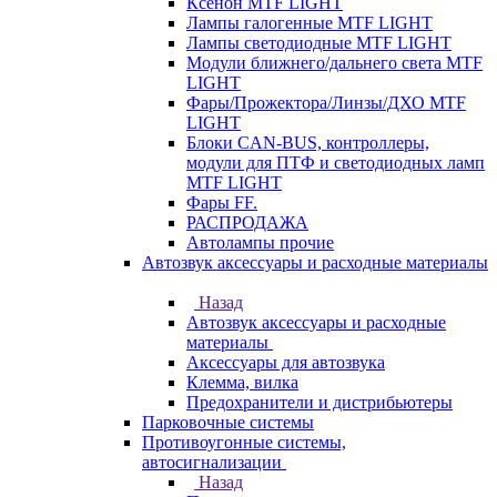
Ксенон MTF LIGHT
Лампы галогенные MTF LIGHT
Лампы светодиодные MTF LIGHT
Модули ближнего/дальнего света MTF
LIGHT
Фары/Прожектора/Линзы/ДХО MTF
LIGHT
Блоки CAN-BUS, контроллеры,
модули для ПТФ и светодиодных ламп
MTF LIGHT
Фары FF.
РАСПРОДАЖА
Автолампы прочие
Автозвук аксессуары и расходные материалы
Назад
Автозвук аксессуары и расходные
материалы
Аксессуары для автозвука
Клемма, вилка
Предохранители и дистрибьютеры
Парковочные системы
Противоугонные системы,
автосигнализации
Назад