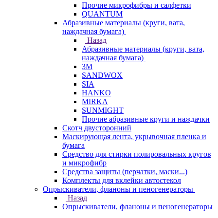
Прочие микрофибры и салфетки
QUANTUM
Абразивные материалы (круги, вата,
наждачная бумага)
Назад
Абразивные материалы (круги, вата,
наждачная бумага)
3М
SANDWOX
SIA
HANKO
MIRKA
SUNMIGHT
Прочие абразивные круги и наждачки
Скотч двусторонний
Маскирующая лента, укрывочная пленка и
бумага
Средство для стирки полировальных кругов
и микрофибр
Средства защиты (перчатки, маски...)
Комплекты для вклейки автостекол
Опрыскиватели, фланоны и пеногенераторы
Назад
Опрыскиватели, фланоны и пеногенераторы