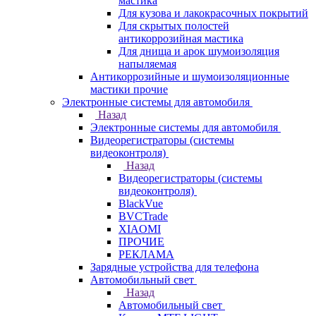
мастика
Для кузова и лакокрасочных покрытий
Для скрытых полостей
антикоррозийная мастика
Для днища и арок шумоизоляция
напыляемая
Антикоррозийные и шумоизоляционные
мастики прочие
Электронные системы для автомобиля
Назад
Электронные системы для автомобиля
Видеорегистраторы (системы
видеоконтроля)
Назад
Видеорегистраторы (системы
видеоконтроля)
BlackVue
BVCTrade
XIAOMI
ПРОЧИЕ
РЕКЛАМА
Зарядные устройства для телефона
Автомобильный свет
Назад
Автомобильный свет