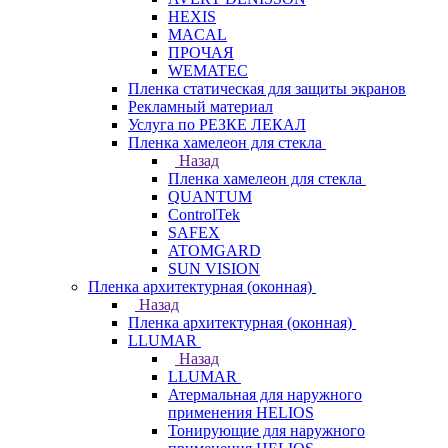
HEXIS
MACAL
ПРОЧАЯ
WEMATEC
Пленка статическая для защиты экранов
Рекламный материал
Услуга по РЕЗКЕ ЛЕКАЛ
Пленка хамелеон для стекла
Назад
Пленка хамелеон для стекла
QUANTUM
ControlTek
SAFEX
ATOMGARD
SUN VISION
Пленка архитектурная (оконная)
Назад
Пленка архитектурная (оконная)
LLUMAR
Назад
LLUMAR
Атермальная для наружного
применения HELIOS
Тонирующие для наружного