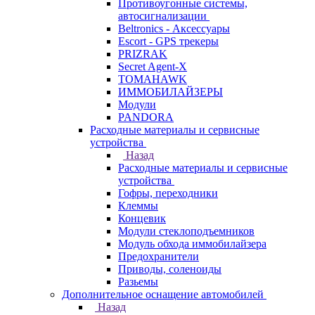
Противоугонные системы,
автосигнализации
Beltronics - Аксессуары
Escort - GPS трекеры
PRIZRAK
Secret Agent-X
TOMAHAWK
ИММОБИЛАЙЗЕРЫ
Модули
PANDORA
Расходные материалы и сервисные
устройства
Назад
Расходные материалы и сервисные
устройства
Гофры, переходники
Клеммы
Концевик
Модули стеклоподъемников
Модуль обхода иммобилайзера
Предохранители
Приводы, соленоиды
Разьемы
Дополнительное оснащение автомобилей
Назад