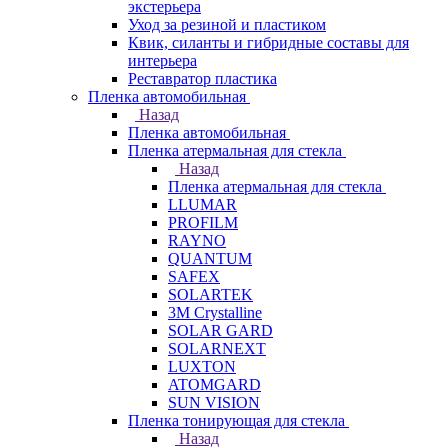
экстерьера
Уход за резиной и пластиком
Квик, силанты и гибридные составы для
интерьера
Реставратор пластика
Пленка автомобильная
Назад
Пленка автомобильная
Пленка атермальная для стекла
Назад
Пленка атермальная для стекла
LLUMAR
PROFILM
RAYNO
QUANTUM
SAFEX
SOLARTEK
3M Crystalline
SOLAR GARD
SOLARNEXT
LUXTON
ATOMGARD
SUN VISION
Пленка тонирующая для стекла
Назад