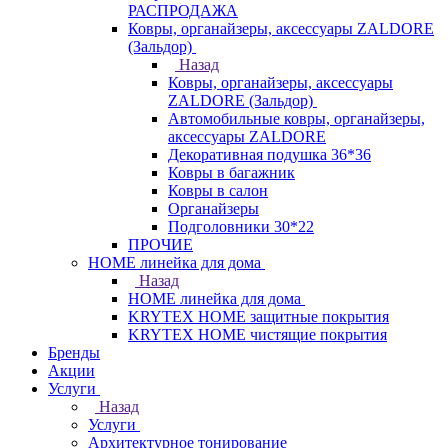
РАСПРОДАЖА
Ковры, органайзеры, аксессуары ZALDORE
(Зальдор)
Назад
Ковры, органайзеры, аксессуары
ZALDORE (Зальдор)
Автомобильные ковры, органайзеры,
аксессуары ZALDORE
Декоративная подушка 36*36
Ковры в багажник
Ковры в салон
Органайзеры
Подголовники 30*22
ПРОЧИЕ
HOME линейка для дома
Назад
HOME линейка для дома
KRYTEX HOME защитные покрытия
KRYTEX HOME чистящие покрытия
Бренды
Акции
Услуги
Назад
Услуги
Архитектурное тонирование