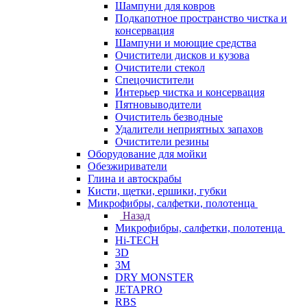
Шампуни для ковров
Подкапотное пространство чистка и
консервация
Шампуни и моющие средства
Очистители дисков и кузова
Очистители стекол
Спецочистители
Интерьер чистка и консервация
Пятновыводители
Очиститель безводные
Удалители неприятных запахов
Очистители резины
Оборудование для мойки
Обезжириватели
Глина и автоскрабы
Кисти, щетки, ершики, губки
Микрофибры, салфетки, полотенца
Назад
Микрофибры, салфетки, полотенца
Hi-TECH
3D
3М
DRY MONSTER
JETAPRO
RBS