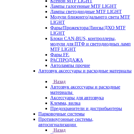
Ксенон MTF LIGHT
Лампы галогенные MTF LIGHT
Лампы светодиодные MTF LIGHT
Модули ближнего/дальнего света MTF
LIGHT
Фары/Прожектора/Линзы/ДХО MTF
LIGHT
Блоки CAN-BUS, контроллеры,
модули для ПТФ и светодиодных ламп
MTF LIGHT
Фары FF.
РАСПРОДАЖА
Автолампы прочие
Автозвук аксессуары и расходные материалы
Назад
Автозвук аксессуары и расходные
материалы
Аксессуары для автозвука
Клемма, вилка
Предохранители и дистрибьютеры
Парковочные системы
Противоугонные системы,
автосигнализации
Назад