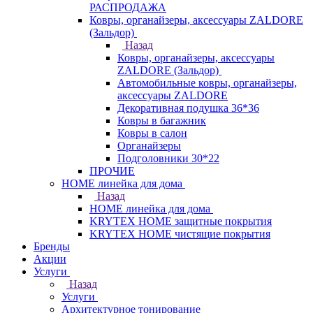
РАСПРОДАЖА
Ковры, органайзеры, аксессуары ZALDORE
(Зальдор)
Назад
Ковры, органайзеры, аксессуары
ZALDORE (Зальдор)
Автомобильные ковры, органайзеры,
аксессуары ZALDORE
Декоративная подушка 36*36
Ковры в багажник
Ковры в салон
Органайзеры
Подголовники 30*22
ПРОЧИЕ
HOME линейка для дома
Назад
HOME линейка для дома
KRYTEX HOME защитные покрытия
KRYTEX HOME чистящие покрытия
Бренды
Акции
Услуги
Назад
Услуги
Архитектурное тонирование