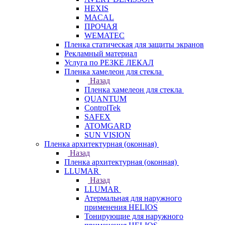
HEXIS
MACAL
ПРОЧАЯ
WEMATEC
Пленка статическая для защиты экранов
Рекламный материал
Услуга по РЕЗКЕ ЛЕКАЛ
Пленка хамелеон для стекла
Назад
Пленка хамелеон для стекла
QUANTUM
ControlTek
SAFEX
ATOMGARD
SUN VISION
Пленка архитектурная (оконная)
Назад
Пленка архитектурная (оконная)
LLUMAR
Назад
LLUMAR
Атермальная для наружного
применения HELIOS
Тонирующие для наружного