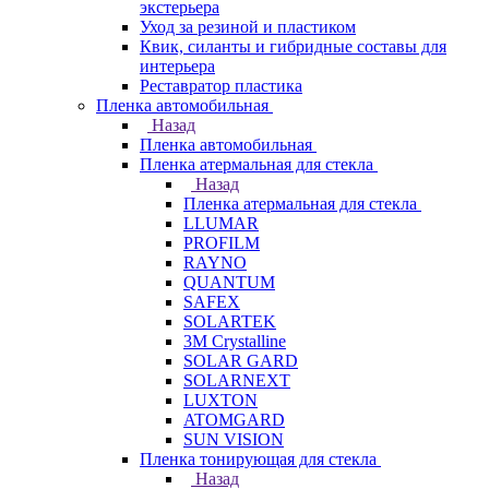
экстерьера
Уход за резиной и пластиком
Квик, силанты и гибридные составы для
интерьера
Реставратор пластика
Пленка автомобильная
Назад
Пленка автомобильная
Пленка атермальная для стекла
Назад
Пленка атермальная для стекла
LLUMAR
PROFILM
RAYNO
QUANTUM
SAFEX
SOLARTEK
3M Crystalline
SOLAR GARD
SOLARNEXT
LUXTON
ATOMGARD
SUN VISION
Пленка тонирующая для стекла
Назад