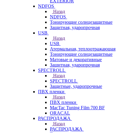
EXTERIOR
NDFOS
Назад
NDFOS
Тонирующие солнцезащитные
Защитная, ударопрочная
USB
Назад
USB
Атермальная, теплоотражающая
Тонирующие солнцезащитные
Матовые и декоративные
Защитная, ударопрочная
SPECTROLL
Назад
SPECTROLL
Защитные, ударопрочные
ПВХ пленки
Назад
ПВХ пленки
MacTac Tuning Film 700 BF
ORACAL
РАСПРОДАЖА
Назад
РАСПРОДАЖА