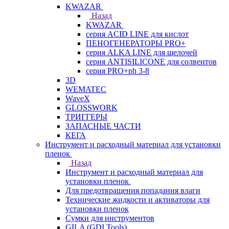
KWAZAR
Назад
KWAZAR
серия ACID LINE для кислот
ПЕНОГЕНЕРАТОРЫ PRO+
серия ALKA LINE для щелочей
серия ANTISILICONE для солвентов
серия PRO+ph 3-8
3D
WEMATEC
WaveX
GLOSSWORK
ТРИГГЕРЫ
ЗАПАСНЫЕ ЧАСТИ
КЕГА
Инструмент и расходный материал для установки
пленок
Назад
Инструмент и расходный материал для
установки пленок
Для предотвращения попадания влаги
Технические жидкости и активаторы для
установки пленок
Сумки для инструментов
GILA (GDI Tools)