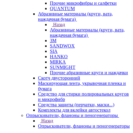
Прочие микрофибры и салфетки
QUANTUM
Абразивные материалы (круги, вата,
наждачная бумага)
Назад
Абразивные материалы (круги, вата,
наждачная бумага)
3М
SANDWOX
SIA
HANKO
MIRKA
SUNMIGHT
Прочие абразивные круги и наждачки
Скотч двусторонний
Маскирующая лента, укрывочная пленка и
бумага
Средство для стирки полировальных кругов
и микрофибр
Средства защиты (перчатки, маски...)
Комплекты для вклейки автостекол
Опрыскиватели, фланоны и пеногенераторы
Назад
Опрыскиватели, фланоны и пеногенераторы