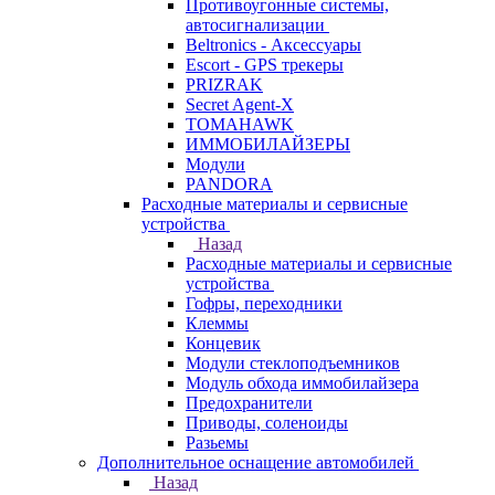
Противоугонные системы,
автосигнализации
Beltronics - Аксессуары
Escort - GPS трекеры
PRIZRAK
Secret Agent-X
TOMAHAWK
ИММОБИЛАЙЗЕРЫ
Модули
PANDORA
Расходные материалы и сервисные
устройства
Назад
Расходные материалы и сервисные
устройства
Гофры, переходники
Клеммы
Концевик
Модули стеклоподъемников
Модуль обхода иммобилайзера
Предохранители
Приводы, соленоиды
Разьемы
Дополнительное оснащение автомобилей
Назад