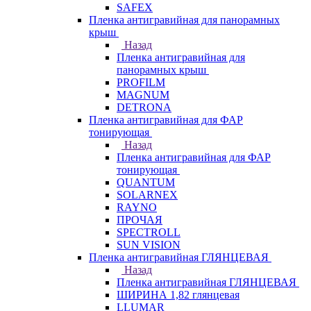
SAFEX
Пленка антигравийная для панорамных
крыш
Назад
Пленка антигравийная для
панорамных крыш
PROFILM
MAGNUM
DETRONA
Пленка антигравийная для ФАР
тонирующая
Назад
Пленка антигравийная для ФАР
тонирующая
QUANTUM
SOLARNEX
RAYNO
ПРОЧАЯ
SPECTROLL
SUN VISION
Пленка антигравийная ГЛЯНЦЕВАЯ
Назад
Пленка антигравийная ГЛЯНЦЕВАЯ
ШИРИНА 1,82 глянцевая
LLUMAR