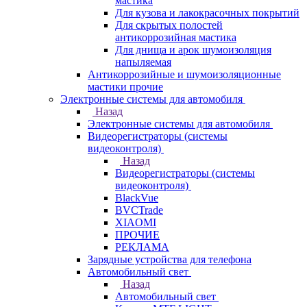
мастика
Для кузова и лакокрасочных покрытий
Для скрытых полостей
антикоррозийная мастика
Для днища и арок шумоизоляция
напыляемая
Антикоррозийные и шумоизоляционные
мастики прочие
Электронные системы для автомобиля
Назад
Электронные системы для автомобиля
Видеорегистраторы (системы
видеоконтроля)
Назад
Видеорегистраторы (системы
видеоконтроля)
BlackVue
BVCTrade
XIAOMI
ПРОЧИЕ
РЕКЛАМА
Зарядные устройства для телефона
Автомобильный свет
Назад
Автомобильный свет