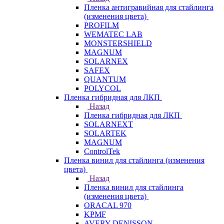
Пленка антигравийная для стайлинга
(изменения цвета)
PROFILM
WEMATEC LAB
MONSTERSHIELD
MAGNUM
SOLARNEX
SAFEX
QUANTUM
POLYCOL
Пленка гибридная для ЛКП
Назад
Пленка гибридная для ЛКП
SOLARNEXT
SOLARTEK
MAGNUM
ControlTek
Пленка винил для стайлинга (изменения
цвета)
Назад
Пленка винил для стайлинга
(изменения цвета)
ORACAL 970
KPMF
AVERY DENISSON