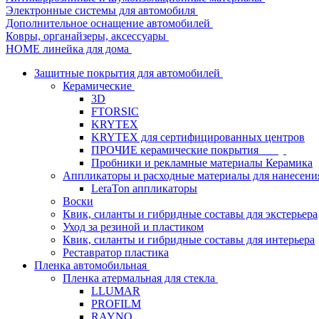
Электронные системы для автомобиля
Дополнительное оснащение автомобилей
Ковры, органайзеры, аксессуары
HOME линейка для дома
Защитные покрытия для автомобилей
Керамические
3D
FTORSIC
KRYTEX
KRYTEX для сертифицированных центров
ПРОЧИЕ керамические покрытия
Пробники и рекламные материалы Керамика
Аппликаторы и расходные материалы для нанесени
LeraTon аппликаторы
Воски
Квик, силанты и гибридные составы для экстерьера
Уход за резиной и пластиком
Квик, силанты и гибридные составы для интерьера
Реставратор пластика
Пленка автомобильная
Пленка атермальная для стекла
LLUMAR
PROFILM
RAYNO