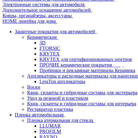
Электронные системы для автомобиля
Дополнительное оснащение автомобилей
Ковры, органайзеры, аксессуары
HOME линейка для дома
Защитные покрытия для автомобилей
Керамические
3D
FTORSIC
KRYTEX
KRYTEX для сертифицированных центров
ПРОЧИЕ керамические покрытия
Пробники и рекламные материалы Керамика
Аппликаторы и расходные материалы для нанесени
LeraTon аппликаторы
Воски
Квик, силанты и гибридные составы для экстерьера
Уход за резиной и пластиком
Квик, силанты и гибридные составы для интерьера
Реставратор пластика
Пленка автомобильная
Пленка атермальная для стекла
LLUMAR
PROFILM
RAYNO