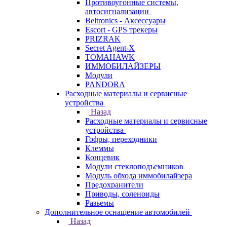
Противоугонные системы,
автосигнализации
Beltronics - Аксессуары
Escort - GPS трекеры
PRIZRAK
Secret Agent-X
TOMAHAWK
ИММОБИЛАЙЗЕРЫ
Модули
PANDORA
Расходные материалы и сервисные
устройства
Назад
Расходные материалы и сервисные
устройства
Гофры, переходники
Клеммы
Концевик
Модули стеклоподъемников
Модуль обхода иммобилайзера
Предохранители
Приводы, соленоиды
Разьемы
Дополнительное оснащение автомобилей
Назад