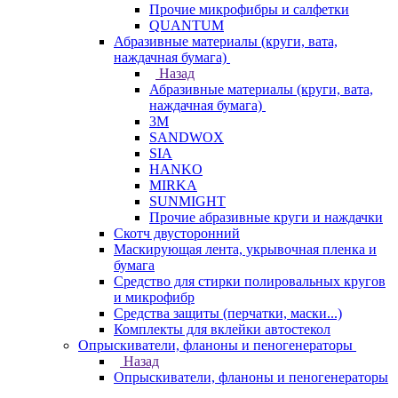
Прочие микрофибры и салфетки
QUANTUM
Абразивные материалы (круги, вата,
наждачная бумага)
Назад
Абразивные материалы (круги, вата,
наждачная бумага)
3М
SANDWOX
SIA
HANKO
MIRKA
SUNMIGHT
Прочие абразивные круги и наждачки
Скотч двусторонний
Маскирующая лента, укрывочная пленка и
бумага
Средство для стирки полировальных кругов
и микрофибр
Средства защиты (перчатки, маски...)
Комплекты для вклейки автостекол
Опрыскиватели, фланоны и пеногенераторы
Назад
Опрыскиватели, фланоны и пеногенераторы