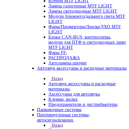
Ксенон MTF LIGHT
Лампы галогенные MTF LIGHT
Лампы светодиодные MTF LIGHT
Модули ближнего/дальнего света MTF
LIGHT
Фары/Прожектора/Линзы/ДХО MTF
LIGHT
Блоки CAN-BUS, контроллеры,
модули для ПТФ и светодиодных ламп
MTF LIGHT
Фары FF.
РАСПРОДАЖА
Автолампы прочие
Автозвук аксессуары и расходные материалы
Назад
Автозвук аксессуары и расходные
материалы
Аксессуары для автозвука
Клемма, вилка
Предохранители и дистрибьютеры
Парковочные системы
Противоугонные системы,
автосигнализации
Назад