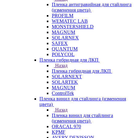
Пленка антигравийная для стайлинга
(изменения цвета)
PROFILM
WEMATEC LAB
MONSTERSHIELD
MAGNUM
SOLARNEX
SAFEX
QUANTUM
POLYCOL
Пленка гибридная для ЛКП
Назад
Пленка гибридная для ЛКП
SOLARNEXT
SOLARTEK
MAGNUM
ControlTek
Пленка винил для стайлинга (изменения
цвета)
Назад
Пленка винил для стайлинга
(изменения цвета)
ORACAL 970
KPMF
AVERY DENISSON