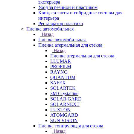
экстерьера
Уход за резиной и пластиком
Квик, силанты и гибридные составы для
интерьера
Реставратор пластика
Пленка автомобильная
Назад
Пленка автомобильная
Пленка атермальная для стекла
Назад
Пленка атермальная для стекла
LLUMAR
PROFILM
RAYNO
QUANTUM
SAFEX
SOLARTEK
3M Crystalline
SOLAR GARD
SOLARNEXT
LUXTON
ATOMGARD
SUN VISION
Пленка тонирующая для стекла
Назад