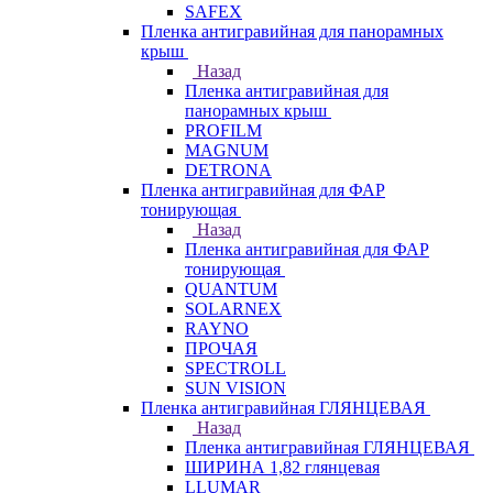
SAFEX
Пленка антигравийная для панорамных
крыш
Назад
Пленка антигравийная для
панорамных крыш
PROFILM
MAGNUM
DETRONA
Пленка антигравийная для ФАР
тонирующая
Назад
Пленка антигравийная для ФАР
тонирующая
QUANTUM
SOLARNEX
RAYNO
ПРОЧАЯ
SPECTROLL
SUN VISION
Пленка антигравийная ГЛЯНЦЕВАЯ
Назад
Пленка антигравийная ГЛЯНЦЕВАЯ
ШИРИНА 1,82 глянцевая
LLUMAR