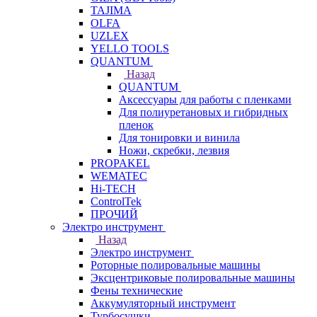
TAJIMA
OLFA
UZLEX
YELLO TOOLS
QUANTUM
Назад
QUANTUM
Аксессуары для работы с пленками
Для полиуретановых и гибридных
пленок
Для тонировки и винила
Ножи, скребки, лезвия
PROPAKEL
WEMATEC
Hi-TECH
ControlTek
ПРОЧИЙ
Электро инструмент
Назад
Электро инструмент
Роторные полировальные машины
Эксцентриковые полировальные машины
Фены технические
Аккумуляторный инструмент
Турбосушки