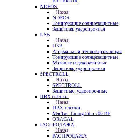
EXTERIOR
NDFOS
Назад
NDFOS
Тонирующие солнцезащитные
Защитная, ударопрочная
USB
Назад
USB
Атермальная, теплоотражающая
Тонирующие солнцезащитные
Матовые и декоративные
Защитная, ударопрочная
SPECTROLL
Назад
SPECTROLL
Защитные, ударопрочные
ПВХ пленки
Назад
ПВХ пленки
MacTac Tuning Film 700 BF
ORACAL
РАСПРОДАЖА
Назад
РАСПРОДАЖА