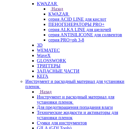
KWAZAR
Назад
KWAZAR
серия ACID LINE для кислот
ПЕНОГЕНЕРАТОРЫ PRO+
серия ALKA LINE для щелочей
серия ANTISILICONE для солвентов
серия PRO+ph 3-8
3D
WEMATEC
WaveX
GLOSSWORK
ТРИГГЕРЫ
ЗАПАСНЫЕ ЧАСТИ
КЕГА
Инструмент и расходный материал для установки
пленок
Назад
Инструмент и расходный материал для
установки пленок
Для предотвращения попадания влаги
Технические жидкости и активаторы для
установки пленок
Сумки для инструментов
GILA (GDI Tools)