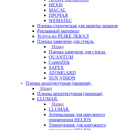
HEXIS
MACAL
ПРОЧАЯ
WEMATEC
Пленка статическая для защиты экранов
Рекламный материал
Услуга по РЕЗКЕ ЛЕКАЛ
Пленка хамелеон для стекла
Назад
Пленка хамелеон для стекла
QUANTUM
ControlTek
SAFEX
ATOMGARD
SUN VISION
Пленка архитектурная (оконная)
Назад
Пленка архитектурная (оконная)
LLUMAR
Назад
LLUMAR
Атермальная для наружного
применения HELIOS
Тонирующие для наружного