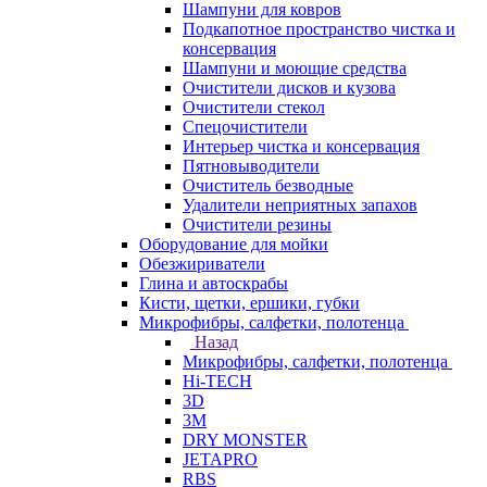
Шампуни для ковров
Подкапотное пространство чистка и
консервация
Шампуни и моющие средства
Очистители дисков и кузова
Очистители стекол
Спецочистители
Интерьер чистка и консервация
Пятновыводители
Очиститель безводные
Удалители неприятных запахов
Очистители резины
Оборудование для мойки
Обезжириватели
Глина и автоскрабы
Кисти, щетки, ершики, губки
Микрофибры, салфетки, полотенца
Назад
Микрофибры, салфетки, полотенца
Hi-TECH
3D
3М
DRY MONSTER
JETAPRO
RBS