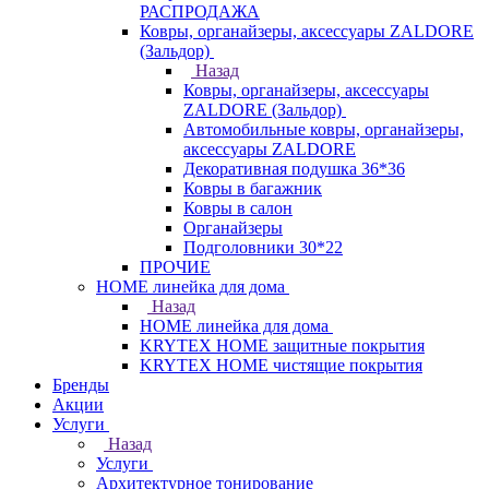
РАСПРОДАЖА
Ковры, органайзеры, аксессуары ZALDORE
(Зальдор)
Назад
Ковры, органайзеры, аксессуары
ZALDORE (Зальдор)
Автомобильные ковры, органайзеры,
аксессуары ZALDORE
Декоративная подушка 36*36
Ковры в багажник
Ковры в салон
Органайзеры
Подголовники 30*22
ПРОЧИЕ
HOME линейка для дома
Назад
HOME линейка для дома
KRYTEX HOME защитные покрытия
KRYTEX HOME чистящие покрытия
Бренды
Акции
Услуги
Назад
Услуги
Архитектурное тонирование