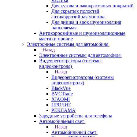
мастика
Для кузова и лакокрасочных покрытий
Для скрытых полостей
антикоррозийная мастика
Для днища и арок шумоизоляция
напыляемая
Антикоррозийные и шумоизоляционные
мастики прочие
Электронные системы для автомобиля
Назад
Электронные системы для автомобиля
Видеорегистраторы (системы
видеоконтроля)
Назад
Видеорегистраторы (системы
видеоконтроля)
BlackVue
BVCTrade
XIAOMI
ПРОЧИЕ
РЕКЛАМА
Зарядные устройства для телефона
Автомобильный свет
Назад
Автомобильный свет