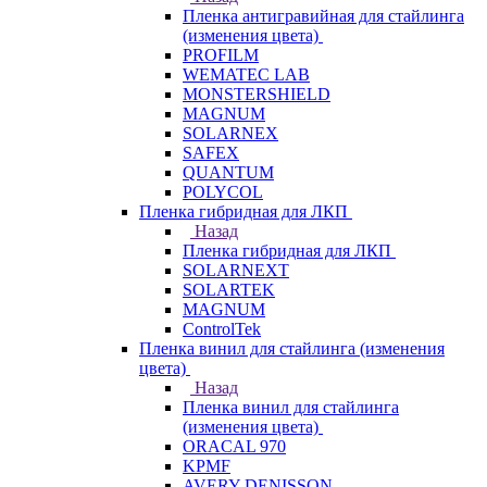
Пленка антигравийная для стайлинга
(изменения цвета)
PROFILM
WEMATEC LAB
MONSTERSHIELD
MAGNUM
SOLARNEX
SAFEX
QUANTUM
POLYCOL
Пленка гибридная для ЛКП
Назад
Пленка гибридная для ЛКП
SOLARNEXT
SOLARTEK
MAGNUM
ControlTek
Пленка винил для стайлинга (изменения
цвета)
Назад
Пленка винил для стайлинга
(изменения цвета)
ORACAL 970
KPMF
AVERY DENISSON