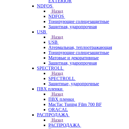
EXTERIOR
NDFOS
Назад
NDFOS
Тонирующие солнцезащитные
Защитная, ударопрочная
USB
Назад
USB
Атермальная, теплоотражающая
Тонирующие солнцезащитные
Матовые и декоративные
Защитная, ударопрочная
SPECTROLL
Назад
SPECTROLL
Защитные, ударопрочные
ПВХ пленки
Назад
ПВХ пленки
MacTac Tuning Film 700 BF
ORACAL
РАСПРОДАЖА
Назад
РАСПРОДАЖА