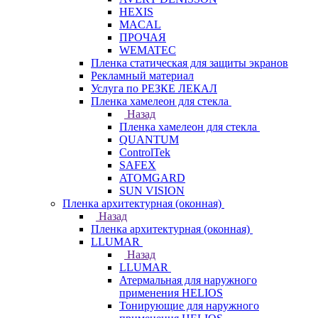
HEXIS
MACAL
ПРОЧАЯ
WEMATEC
Пленка статическая для защиты экранов
Рекламный материал
Услуга по РЕЗКЕ ЛЕКАЛ
Пленка хамелеон для стекла
Назад
Пленка хамелеон для стекла
QUANTUM
ControlTek
SAFEX
ATOMGARD
SUN VISION
Пленка архитектурная (оконная)
Назад
Пленка архитектурная (оконная)
LLUMAR
Назад
LLUMAR
Атермальная для наружного
применения HELIOS
Тонирующие для наружного