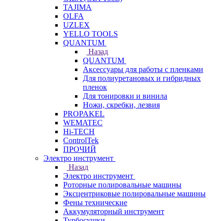
TAJIMA
OLFA
UZLEX
YELLO TOOLS
QUANTUM
Назад
QUANTUM
Аксессуары для работы с пленками
Для полиуретановых и гибридных
пленок
Для тонировки и винила
Ножи, скребки, лезвия
PROPAKEL
WEMATEC
Hi-TECH
ControlTek
ПРОЧИЙ
Электро инструмент
Назад
Электро инструмент
Роторные полировальные машины
Эксцентриковые полировальные машины
Фены технические
Аккумуляторный инструмент
Турбосушки