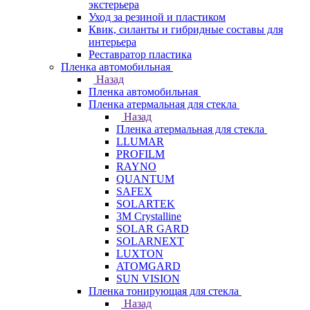
экстерьера
Уход за резиной и пластиком
Квик, силанты и гибридные составы для
интерьера
Реставратор пластика
Пленка автомобильная
Назад
Пленка автомобильная
Пленка атермальная для стекла
Назад
Пленка атермальная для стекла
LLUMAR
PROFILM
RAYNO
QUANTUM
SAFEX
SOLARTEK
3M Crystalline
SOLAR GARD
SOLARNEXT
LUXTON
ATOMGARD
SUN VISION
Пленка тонирующая для стекла
Назад