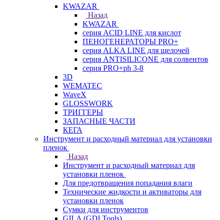
KWAZAR
Назад
KWAZAR
серия ACID LINE для кислот
ПЕНОГЕНЕРАТОРЫ PRO+
серия ALKA LINE для щелочей
серия ANTISILICONE для солвентов
серия PRO+ph 3-8
3D
WEMATEC
WaveX
GLOSSWORK
ТРИГГЕРЫ
ЗАПАСНЫЕ ЧАСТИ
КЕГА
Инструмент и расходный материал для установки
пленок
Назад
Инструмент и расходный материал для
установки пленок
Для предотвращения попадания влаги
Технические жидкости и активаторы для
установки пленок
Сумки для инструментов
GILA (GDI Tools)