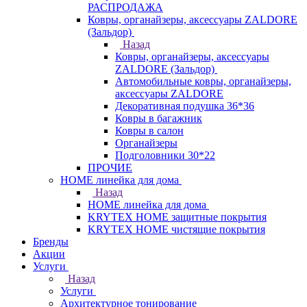
РАСПРОДАЖА
Ковры, органайзеры, аксессуары ZALDORE
(Зальдор)
Назад
Ковры, органайзеры, аксессуары
ZALDORE (Зальдор)
Автомобильные ковры, органайзеры,
аксессуары ZALDORE
Декоративная подушка 36*36
Ковры в багажник
Ковры в салон
Органайзеры
Подголовники 30*22
ПРОЧИЕ
HOME линейка для дома
Назад
HOME линейка для дома
KRYTEX HOME защитные покрытия
KRYTEX HOME чистящие покрытия
Бренды
Акции
Услуги
Назад
Услуги
Архитектурное тонирование