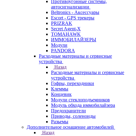
Противоугонные системы,
автосигнализации
Beltronics - Аксессуары
Escort - GPS трекеры
PRIZRAK
Secret Agent-X
TOMAHAWK
ИММОБИЛАЙЗЕРЫ
Модули
PANDORA
Расходные материалы и сервисные
устройства
Назад
Расходные материалы и сервисные
устройства
Гофры, переходники
Клеммы
Концевик
Модули стеклоподъемников
Модуль обхода иммобилайзера
Предохранители
Приводы, соленоиды
Разьемы
Дополнительное оснащение автомобилей
Назад