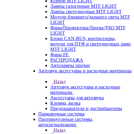
Ксенон MTF LIGHT
Лампы галогенные MTF LIGHT
Лампы светодиодные MTF LIGHT
Модули ближнего/дальнего света MTF
LIGHT
Фары/Прожектора/Линзы/ДХО MTF
LIGHT
Блоки CAN-BUS, контроллеры,
модули для ПТФ и светодиодных ламп
MTF LIGHT
Фары FF.
РАСПРОДАЖА
Автолампы прочие
Автозвук аксессуары и расходные материалы
Назад
Автозвук аксессуары и расходные
материалы
Аксессуары для автозвука
Клемма, вилка
Предохранители и дистрибьютеры
Парковочные системы
Противоугонные системы,
автосигнализации
Назад