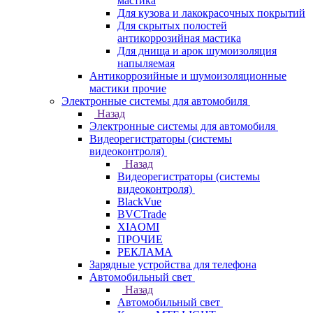
мастика
Для кузова и лакокрасочных покрытий
Для скрытых полостей
антикоррозийная мастика
Для днища и арок шумоизоляция
напыляемая
Антикоррозийные и шумоизоляционные
мастики прочие
Электронные системы для автомобиля
Назад
Электронные системы для автомобиля
Видеорегистраторы (системы
видеоконтроля)
Назад
Видеорегистраторы (системы
видеоконтроля)
BlackVue
BVCTrade
XIAOMI
ПРОЧИЕ
РЕКЛАМА
Зарядные устройства для телефона
Автомобильный свет
Назад
Автомобильный свет