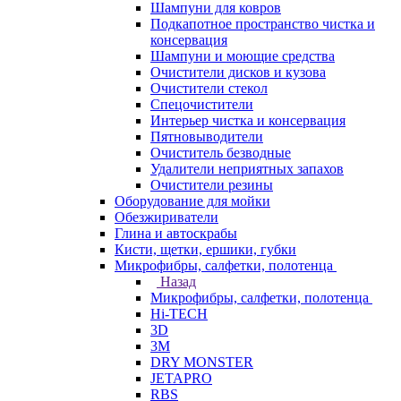
Шампуни для ковров
Подкапотное пространство чистка и
консервация
Шампуни и моющие средства
Очистители дисков и кузова
Очистители стекол
Спецочистители
Интерьер чистка и консервация
Пятновыводители
Очиститель безводные
Удалители неприятных запахов
Очистители резины
Оборудование для мойки
Обезжириватели
Глина и автоскрабы
Кисти, щетки, ершики, губки
Микрофибры, салфетки, полотенца
Назад
Микрофибры, салфетки, полотенца
Hi-TECH
3D
3М
DRY MONSTER
JETAPRO
RBS