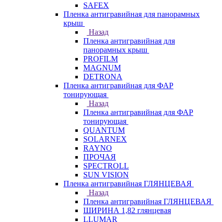
SAFEX
Пленка антигравийная для панорамных
крыш
Назад
Пленка антигравийная для
панорамных крыш
PROFILM
MAGNUM
DETRONA
Пленка антигравийная для ФАР
тонирующая
Назад
Пленка антигравийная для ФАР
тонирующая
QUANTUM
SOLARNEX
RAYNO
ПРОЧАЯ
SPECTROLL
SUN VISION
Пленка антигравийная ГЛЯНЦЕВАЯ
Назад
Пленка антигравийная ГЛЯНЦЕВАЯ
ШИРИНА 1,82 глянцевая
LLUMAR