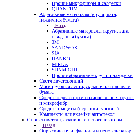
Прочие микрофибры и салфетки
QUANTUM
Абразивные материалы (круги, вата,
наждачная бумага)
Назад
Абразивные материалы (круги, вата,
наждачная бумага)
3М
SANDWOX
SIA
HANKO
MIRKA
SUNMIGHT
Прочие абразивные круги и наждачки
Скотч двусторонний
Маскирующая лента, укрывочная пленка и
бумага
Средство для стирки полировальных кругов
и микрофибр
Средства защиты (перчатки, маски...)
Комплекты для вклейки автостекол
Опрыскиватели, фланоны и пеногенераторы
Назад
Опрыскиватели, фланоны и пеногенераторы