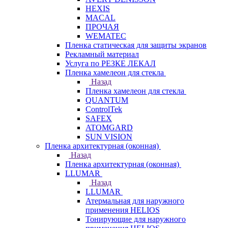
HEXIS
MACAL
ПРОЧАЯ
WEMATEC
Пленка статическая для защиты экранов
Рекламный материал
Услуга по РЕЗКЕ ЛЕКАЛ
Пленка хамелеон для стекла
Назад
Пленка хамелеон для стекла
QUANTUM
ControlTek
SAFEX
ATOMGARD
SUN VISION
Пленка архитектурная (оконная)
Назад
Пленка архитектурная (оконная)
LLUMAR
Назад
LLUMAR
Атермальная для наружного
применения HELIOS
Тонирующие для наружного