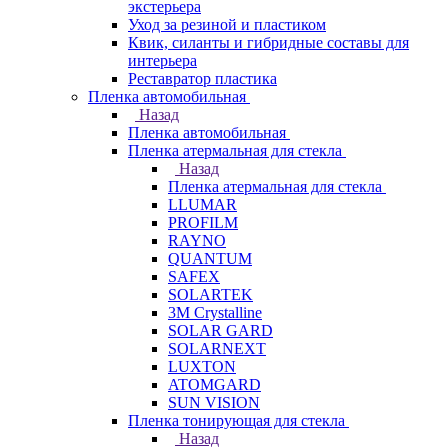
экстерьера
Уход за резиной и пластиком
Квик, силанты и гибридные составы для
интерьера
Реставратор пластика
Пленка автомобильная
Назад
Пленка автомобильная
Пленка атермальная для стекла
Назад
Пленка атермальная для стекла
LLUMAR
PROFILM
RAYNO
QUANTUM
SAFEX
SOLARTEK
3M Crystalline
SOLAR GARD
SOLARNEXT
LUXTON
ATOMGARD
SUN VISION
Пленка тонирующая для стекла
Назад