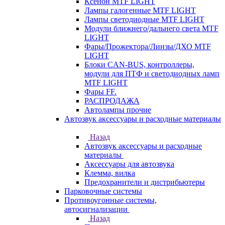
Ксенон MTF LIGHT
Лампы галогенные MTF LIGHT
Лампы светодиодные MTF LIGHT
Модули ближнего/дальнего света MTF
LIGHT
Фары/Прожектора/Линзы/ДХО MTF
LIGHT
Блоки CAN-BUS, контроллеры,
модули для ПТФ и светодиодных ламп
MTF LIGHT
Фары FF.
РАСПРОДАЖА
Автолампы прочие
Автозвук аксессуары и расходные материалы
Назад
Автозвук аксессуары и расходные
материалы
Аксессуары для автозвука
Клемма, вилка
Предохранители и дистрибьютеры
Парковочные системы
Противоугонные системы,
автосигнализации
Назад