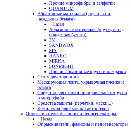
Прочие микрофибры и салфетки
QUANTUM
Абразивные материалы (круги, вата,
наждачная бумага)
Назад
Абразивные материалы (круги, вата,
наждачная бумага)
3М
SANDWOX
SIA
HANKO
MIRKA
SUNMIGHT
Прочие абразивные круги и наждачки
Скотч двусторонний
Маскирующая лента, укрывочная пленка и
бумага
Средство для стирки полировальных кругов
и микрофибр
Средства защиты (перчатки, маски...)
Комплекты для вклейки автостекол
Опрыскиватели, фланоны и пеногенераторы
Назад
Опрыскиватели, фланоны и пеногенераторы