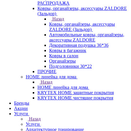
РАСПРОДАЖА
Ковры, органайзеры, аксессуары ZALDORE
(Зальдор)
Назад
Ковры, органайзеры, аксессуары
ZALDORE (Зальдор)
Автомобильные ковры, органайзеры,
аксессуары ZALDORE
Декоративная подушка 36*36
Ковры в багажник
Ковры в салон
Органайзеры
Подголовники 30*22
ПРОЧИЕ
HOME линейка для дома
Назад
HOME линейка для дома
KRYTEX HOME защитные покрытия
KRYTEX HOME чистящие покрытия
Бренды
Акции
Услуги
Назад
Услуги
Архитектурное тонирование