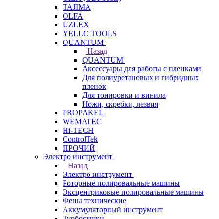
TAJIMA
OLFA
UZLEX
YELLO TOOLS
QUANTUM
Назад
QUANTUM
Аксессуары для работы с пленками
Для полиуретановых и гибридных
пленок
Для тонировки и винила
Ножи, скребки, лезвия
PROPAKEL
WEMATEC
Hi-TECH
ControlTek
ПРОЧИЙ
Электро инструмент
Назад
Электро инструмент
Роторные полировальные машины
Эксцентриковые полировальные машины
Фены технические
Аккумуляторный инструмент
Турбосушки