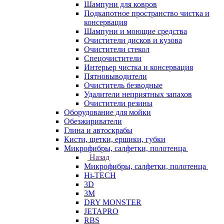
Шампуни для ковров
Подкапотное пространство чистка и
консервация
Шампуни и моющие средства
Очистители дисков и кузова
Очистители стекол
Спецочистители
Интерьер чистка и консервация
Пятновыводители
Очиститель безводные
Удалители неприятных запахов
Очистители резины
Оборудование для мойки
Обезжириватели
Глина и автоскрабы
Кисти, щетки, ершики, губки
Микрофибры, салфетки, полотенца
Назад
Микрофибры, салфетки, полотенца
Hi-TECH
3D
3М
DRY MONSTER
JETAPRO
RBS