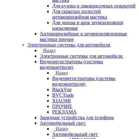
мастика
Для кузова и лакокрасочных покрытий
Для скрытых полостей
антикоррозийная мастика
Для днища и арок шумоизоляция
напыляемая
Антикоррозийные и шумоизоляционные
мастики прочие
Электронные системы для автомобиля
Назад
Электронные системы для автомобиля
Видеорегистраторы (системы
видеоконтроля)
Назад
Видеорегистраторы (системы
видеоконтроля)
BlackVue
BVCTrade
XIAOMI
ПРОЧИЕ
РЕКЛАМА
Зарядные устройства для телефона
Автомобильный свет
Назад
Автомобильный свет