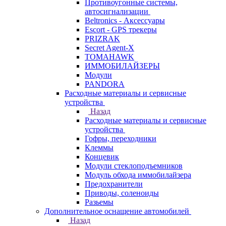
Противоугонные системы,
автосигнализации
Beltronics - Аксессуары
Escort - GPS трекеры
PRIZRAK
Secret Agent-X
TOMAHAWK
ИММОБИЛАЙЗЕРЫ
Модули
PANDORA
Расходные материалы и сервисные
устройства
Назад
Расходные материалы и сервисные
устройства
Гофры, переходники
Клеммы
Концевик
Модули стеклоподъемников
Модуль обхода иммобилайзера
Предохранители
Приводы, соленоиды
Разьемы
Дополнительное оснащение автомобилей
Назад