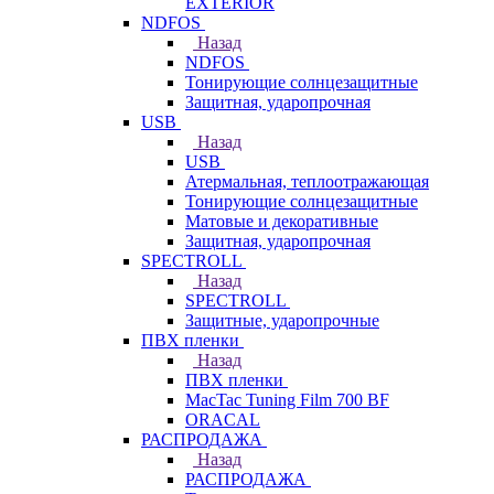
EXTERIOR
NDFOS
Назад
NDFOS
Тонирующие солнцезащитные
Защитная, ударопрочная
USB
Назад
USB
Атермальная, теплоотражающая
Тонирующие солнцезащитные
Матовые и декоративные
Защитная, ударопрочная
SPECTROLL
Назад
SPECTROLL
Защитные, ударопрочные
ПВХ пленки
Назад
ПВХ пленки
MacTac Tuning Film 700 BF
ORACAL
РАСПРОДАЖА
Назад
РАСПРОДАЖА