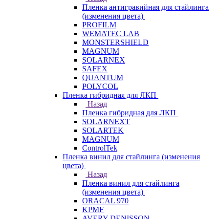
Пленка антигравийная для стайлинга
(изменения цвета)
PROFILM
WEMATEC LAB
MONSTERSHIELD
MAGNUM
SOLARNEX
SAFEX
QUANTUM
POLYCOL
Пленка гибридная для ЛКП
Назад
Пленка гибридная для ЛКП
SOLARNEXT
SOLARTEK
MAGNUM
ControlTek
Пленка винил для стайлинга (изменения
цвета)
Назад
Пленка винил для стайлинга
(изменения цвета)
ORACAL 970
KPMF
AVERY DENISSON