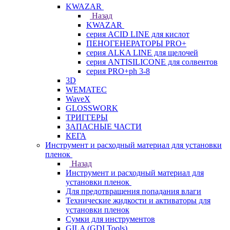
KWAZAR
Назад
KWAZAR
серия ACID LINE для кислот
ПЕНОГЕНЕРАТОРЫ PRO+
серия ALKA LINE для щелочей
серия ANTISILICONE для солвентов
серия PRO+ph 3-8
3D
WEMATEC
WaveX
GLOSSWORK
ТРИГГЕРЫ
ЗАПАСНЫЕ ЧАСТИ
КЕГА
Инструмент и расходный материал для установки
пленок
Назад
Инструмент и расходный материал для
установки пленок
Для предотвращения попадания влаги
Технические жидкости и активаторы для
установки пленок
Сумки для инструментов
GILA (GDI Tools)