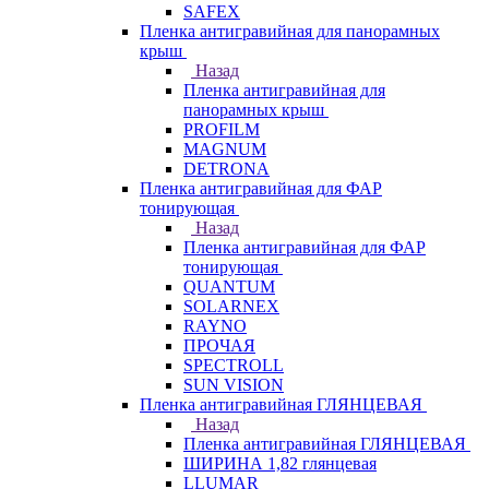
SAFEX
Пленка антигравийная для панорамных
крыш
Назад
Пленка антигравийная для
панорамных крыш
PROFILM
MAGNUM
DETRONA
Пленка антигравийная для ФАР
тонирующая
Назад
Пленка антигравийная для ФАР
тонирующая
QUANTUM
SOLARNEX
RAYNO
ПРОЧАЯ
SPECTROLL
SUN VISION
Пленка антигравийная ГЛЯНЦЕВАЯ
Назад
Пленка антигравийная ГЛЯНЦЕВАЯ
ШИРИНА 1,82 глянцевая
LLUMAR