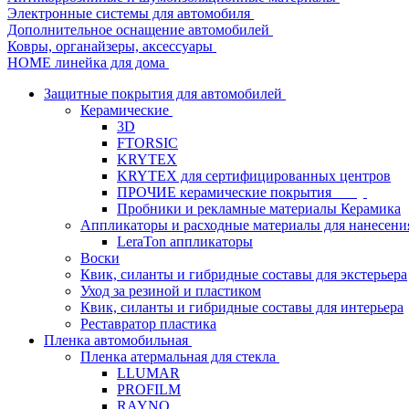
Электронные системы для автомобиля
Дополнительное оснащение автомобилей
Ковры, органайзеры, аксессуары
HOME линейка для дома
Защитные покрытия для автомобилей
Керамические
3D
FTORSIC
KRYTEX
KRYTEX для сертифицированных центров
ПРОЧИЕ керамические покрытия
Пробники и рекламные материалы Керамика
Аппликаторы и расходные материалы для нанесени
LeraTon аппликаторы
Воски
Квик, силанты и гибридные составы для экстерьера
Уход за резиной и пластиком
Квик, силанты и гибридные составы для интерьера
Реставратор пластика
Пленка автомобильная
Пленка атермальная для стекла
LLUMAR
PROFILM
RAYNO