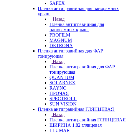
SAFEX
Пленка антигравийная для панорамных
крыш
Назад
Пленка антигравийная для
панорамных крыш
PROFILM
MAGNUM
DETRONA
Пленка антигравийная для ФАР
тонирующая
Назад
Пленка антигравийная для ФАР
тонирующая
QUANTUM
SOLARNEX
RAYNO
ПРОЧАЯ
SPECTROLL
SUN VISION
Пленка антигравийная ГЛЯНЦЕВАЯ
Назад
Пленка антигравийная ГЛЯНЦЕВАЯ
ШИРИНА 1,82 глянцевая
LLUMAR