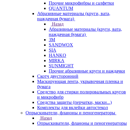
Прочие микрофибры и салфетки
QUANTUM
Абразивные материалы (круги, вата,
наждачная бумага)
Назад
Абразивные материалы (круги, вата,
наждачная бумага)
3М
SANDWOX
SIA
HANKO
MIRKA
SUNMIGHT
Прочие абразивные круги и наждачки
Скотч двусторонний
Маскирующая лента, укрывочная пленка и
бумага
Средство для стирки полировальных кругов
и микрофибр
Средства защиты (перчатки, маски...)
Комплекты для вклейки автостекол
Опрыскиватели, фланоны и пеногенераторы
Назад
Опрыскиватели, фланоны и пеногенераторы