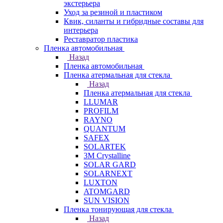
экстерьера
Уход за резиной и пластиком
Квик, силанты и гибридные составы для
интерьера
Реставратор пластика
Пленка автомобильная
Назад
Пленка автомобильная
Пленка атермальная для стекла
Назад
Пленка атермальная для стекла
LLUMAR
PROFILM
RAYNO
QUANTUM
SAFEX
SOLARTEK
3M Crystalline
SOLAR GARD
SOLARNEXT
LUXTON
ATOMGARD
SUN VISION
Пленка тонирующая для стекла
Назад