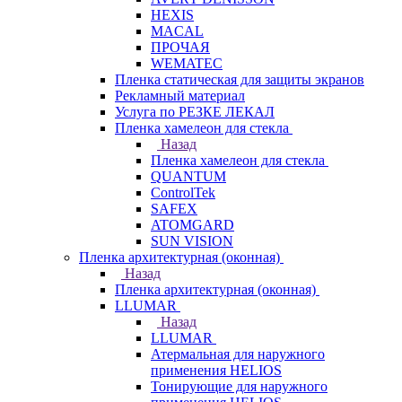
HEXIS
MACAL
ПРОЧАЯ
WEMATEC
Пленка статическая для защиты экранов
Рекламный материал
Услуга по РЕЗКЕ ЛЕКАЛ
Пленка хамелеон для стекла
Назад
Пленка хамелеон для стекла
QUANTUM
ControlTek
SAFEX
ATOMGARD
SUN VISION
Пленка архитектурная (оконная)
Назад
Пленка архитектурная (оконная)
LLUMAR
Назад
LLUMAR
Атермальная для наружного
применения HELIOS
Тонирующие для наружного