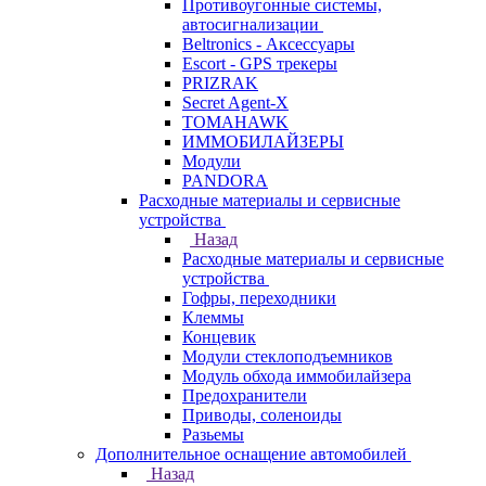
Противоугонные системы,
автосигнализации
Beltronics - Аксессуары
Escort - GPS трекеры
PRIZRAK
Secret Agent-X
TOMAHAWK
ИММОБИЛАЙЗЕРЫ
Модули
PANDORA
Расходные материалы и сервисные
устройства
Назад
Расходные материалы и сервисные
устройства
Гофры, переходники
Клеммы
Концевик
Модули стеклоподъемников
Модуль обхода иммобилайзера
Предохранители
Приводы, соленоиды
Разьемы
Дополнительное оснащение автомобилей
Назад