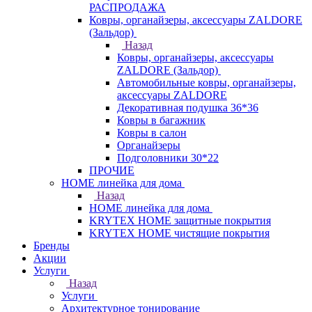
РАСПРОДАЖА
Ковры, органайзеры, аксессуары ZALDORE
(Зальдор)
Назад
Ковры, органайзеры, аксессуары
ZALDORE (Зальдор)
Автомобильные ковры, органайзеры,
аксессуары ZALDORE
Декоративная подушка 36*36
Ковры в багажник
Ковры в салон
Органайзеры
Подголовники 30*22
ПРОЧИЕ
HOME линейка для дома
Назад
HOME линейка для дома
KRYTEX HOME защитные покрытия
KRYTEX HOME чистящие покрытия
Бренды
Акции
Услуги
Назад
Услуги
Архитектурное тонирование