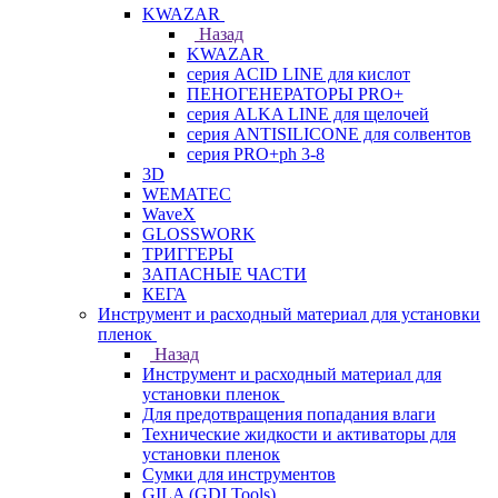
KWAZAR
Назад
KWAZAR
серия ACID LINE для кислот
ПЕНОГЕНЕРАТОРЫ PRO+
серия ALKA LINE для щелочей
серия ANTISILICONE для солвентов
серия PRO+ph 3-8
3D
WEMATEC
WaveX
GLOSSWORK
ТРИГГЕРЫ
ЗАПАСНЫЕ ЧАСТИ
КЕГА
Инструмент и расходный материал для установки
пленок
Назад
Инструмент и расходный материал для
установки пленок
Для предотвращения попадания влаги
Технические жидкости и активаторы для
установки пленок
Сумки для инструментов
GILA (GDI Tools)