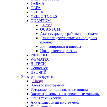
TAJIMA
OLFA
UZLEX
YELLO TOOLS
QUANTUM
Назад
QUANTUM
Аксессуары для работы с пленками
Для полиуретановых и гибридных
пленок
Для тонировки и винила
Ножи, скребки, лезвия
PROPAKEL
WEMATEC
Hi-TECH
ControlTek
ПРОЧИЙ
Электро инструмент
Назад
Электро инструмент
Роторные полировальные машины
Эксцентриковые полировальные машины
Фены технические
Аккумуляторный инструмент
Турбосушки