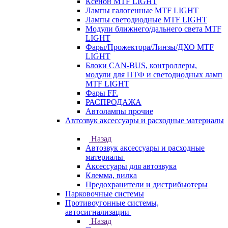
Ксенон MTF LIGHT
Лампы галогенные MTF LIGHT
Лампы светодиодные MTF LIGHT
Модули ближнего/дальнего света MTF
LIGHT
Фары/Прожектора/Линзы/ДХО MTF
LIGHT
Блоки CAN-BUS, контроллеры,
модули для ПТФ и светодиодных ламп
MTF LIGHT
Фары FF.
РАСПРОДАЖА
Автолампы прочие
Автозвук аксессуары и расходные материалы
Назад
Автозвук аксессуары и расходные
материалы
Аксессуары для автозвука
Клемма, вилка
Предохранители и дистрибьютеры
Парковочные системы
Противоугонные системы,
автосигнализации
Назад