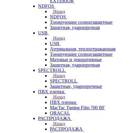
EXTERIOR
NDFOS
Назад
NDFOS
Тонирующие солнцезащитные
Защитная, ударопрочная
USB
Назад
USB
Атермальная, теплоотражающая
Тонирующие солнцезащитные
Матовые и декоративные
Защитная, ударопрочная
SPECTROLL
Назад
SPECTROLL
Защитные, ударопрочные
ПВХ пленки
Назад
ПВХ пленки
MacTac Tuning Film 700 BF
ORACAL
РАСПРОДАЖА
Назад
РАСПРОДАЖА