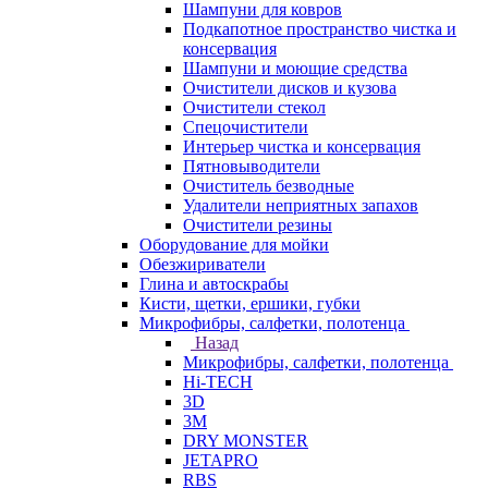
Шампуни для ковров
Подкапотное пространство чистка и
консервация
Шампуни и моющие средства
Очистители дисков и кузова
Очистители стекол
Спецочистители
Интерьер чистка и консервация
Пятновыводители
Очиститель безводные
Удалители неприятных запахов
Очистители резины
Оборудование для мойки
Обезжириватели
Глина и автоскрабы
Кисти, щетки, ершики, губки
Микрофибры, салфетки, полотенца
Назад
Микрофибры, салфетки, полотенца
Hi-TECH
3D
3М
DRY MONSTER
JETAPRO
RBS