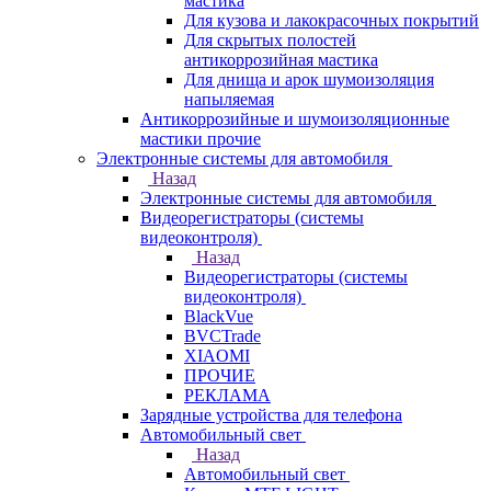
мастика
Для кузова и лакокрасочных покрытий
Для скрытых полостей
антикоррозийная мастика
Для днища и арок шумоизоляция
напыляемая
Антикоррозийные и шумоизоляционные
мастики прочие
Электронные системы для автомобиля
Назад
Электронные системы для автомобиля
Видеорегистраторы (системы
видеоконтроля)
Назад
Видеорегистраторы (системы
видеоконтроля)
BlackVue
BVCTrade
XIAOMI
ПРОЧИЕ
РЕКЛАМА
Зарядные устройства для телефона
Автомобильный свет
Назад
Автомобильный свет