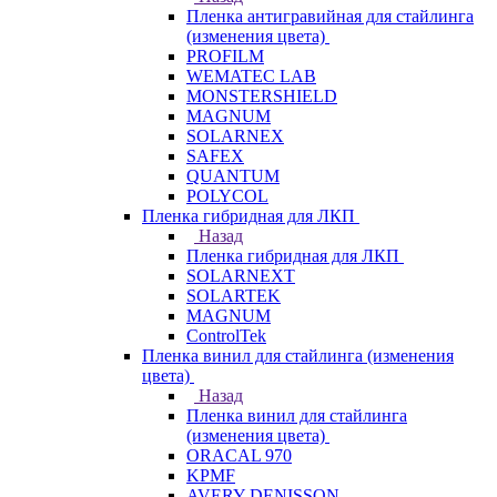
Пленка антигравийная для стайлинга
(изменения цвета)
PROFILM
WEMATEC LAB
MONSTERSHIELD
MAGNUM
SOLARNEX
SAFEX
QUANTUM
POLYCOL
Пленка гибридная для ЛКП
Назад
Пленка гибридная для ЛКП
SOLARNEXT
SOLARTEK
MAGNUM
ControlTek
Пленка винил для стайлинга (изменения
цвета)
Назад
Пленка винил для стайлинга
(изменения цвета)
ORACAL 970
KPMF
AVERY DENISSON