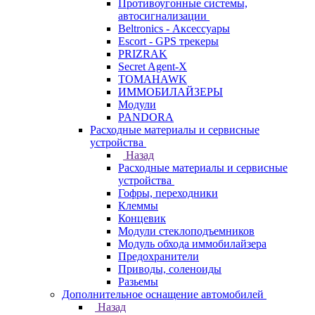
Противоугонные системы,
автосигнализации
Beltronics - Аксессуары
Escort - GPS трекеры
PRIZRAK
Secret Agent-X
TOMAHAWK
ИММОБИЛАЙЗЕРЫ
Модули
PANDORA
Расходные материалы и сервисные
устройства
Назад
Расходные материалы и сервисные
устройства
Гофры, переходники
Клеммы
Концевик
Модули стеклоподъемников
Модуль обхода иммобилайзера
Предохранители
Приводы, соленоиды
Разьемы
Дополнительное оснащение автомобилей
Назад