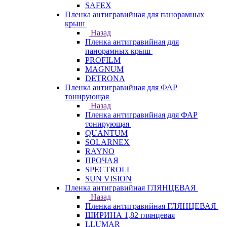
SAFEX
Пленка антигравийная для панорамных
крыш
Назад
Пленка антигравийная для
панорамных крыш
PROFILM
MAGNUM
DETRONA
Пленка антигравийная для ФАР
тонирующая
Назад
Пленка антигравийная для ФАР
тонирующая
QUANTUM
SOLARNEX
RAYNO
ПРОЧАЯ
SPECTROLL
SUN VISION
Пленка антигравийная ГЛЯНЦЕВАЯ
Назад
Пленка антигравийная ГЛЯНЦЕВАЯ
ШИРИНА 1,82 глянцевая
LLUMAR