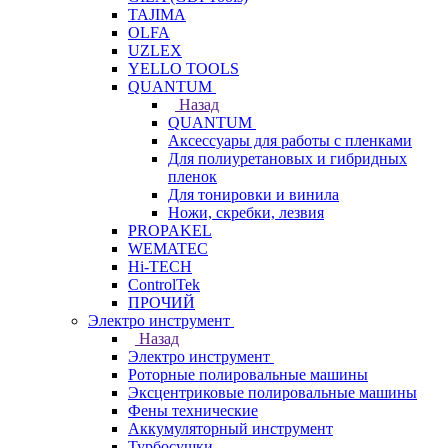
TAJIMA
OLFA
UZLEX
YELLO TOOLS
QUANTUM
Назад
QUANTUM
Аксессуары для работы с пленками
Для полиуретановых и гибридных
пленок
Для тонировки и винила
Ножи, скребки, лезвия
PROPAKEL
WEMATEC
Hi-TECH
ControlTek
ПРОЧИЙ
Электро инструмент
Назад
Электро инструмент
Роторные полировальные машины
Эксцентриковые полировальные машины
Фены технические
Аккумуляторный инструмент
Турбосушки