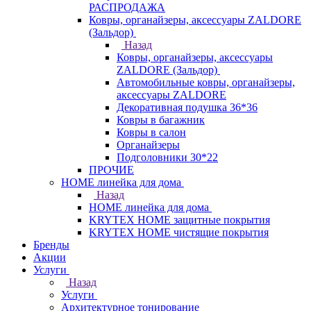
РАСПРОДАЖА
Ковры, органайзеры, аксессуары ZALDORE
(Зальдор)
Назад
Ковры, органайзеры, аксессуары
ZALDORE (Зальдор)
Автомобильные ковры, органайзеры,
аксессуары ZALDORE
Декоративная подушка 36*36
Ковры в багажник
Ковры в салон
Органайзеры
Подголовники 30*22
ПРОЧИЕ
HOME линейка для дома
Назад
HOME линейка для дома
KRYTEX HOME защитные покрытия
KRYTEX HOME чистящие покрытия
Бренды
Акции
Услуги
Назад
Услуги
Архитектурное тонирование