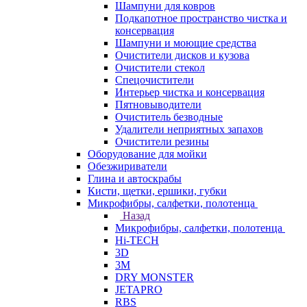
Шампуни для ковров
Подкапотное пространство чистка и
консервация
Шампуни и моющие средства
Очистители дисков и кузова
Очистители стекол
Спецочистители
Интерьер чистка и консервация
Пятновыводители
Очиститель безводные
Удалители неприятных запахов
Очистители резины
Оборудование для мойки
Обезжириватели
Глина и автоскрабы
Кисти, щетки, ершики, губки
Микрофибры, салфетки, полотенца
Назад
Микрофибры, салфетки, полотенца
Hi-TECH
3D
3М
DRY MONSTER
JETAPRO
RBS