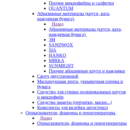
Прочие микрофибры и салфетки
QUANTUM
Абразивные материалы (круги, вата,
наждачная бумага)
Назад
Абразивные материалы (круги, вата,
наждачная бумага)
3М
SANDWOX
SIA
HANKO
MIRKA
SUNMIGHT
Прочие абразивные круги и наждачки
Скотч двусторонний
Маскирующая лента, укрывочная пленка и
бумага
Средство для стирки полировальных кругов
и микрофибр
Средства защиты (перчатки, маски...)
Комплекты для вклейки автостекол
Опрыскиватели, фланоны и пеногенераторы
Назад
Опрыскиватели, фланоны и пеногенераторы