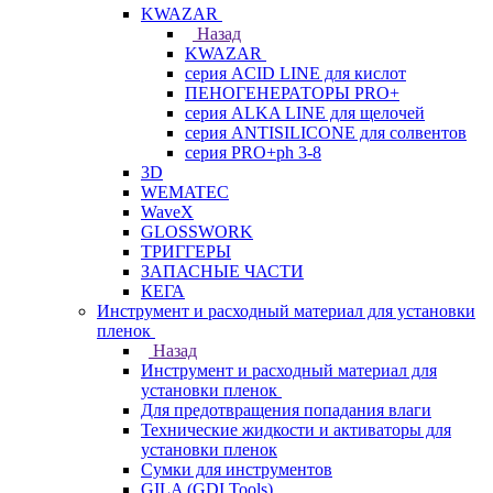
KWAZAR
Назад
KWAZAR
серия ACID LINE для кислот
ПЕНОГЕНЕРАТОРЫ PRO+
серия ALKA LINE для щелочей
серия ANTISILICONE для солвентов
серия PRO+ph 3-8
3D
WEMATEC
WaveX
GLOSSWORK
ТРИГГЕРЫ
ЗАПАСНЫЕ ЧАСТИ
КЕГА
Инструмент и расходный материал для установки
пленок
Назад
Инструмент и расходный материал для
установки пленок
Для предотвращения попадания влаги
Технические жидкости и активаторы для
установки пленок
Сумки для инструментов
GILA (GDI Tools)