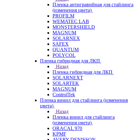
Пленка антигравийная для стайлинга
(изменения цвета)
PROFILM
WEMATEC LAB
MONSTERSHIELD
MAGNUM
SOLARNEX
SAFEX
QUANTUM
POLYCOL
Пленка гибридная для ЛКП
Назад
Пленка гибридная для ЛКП
SOLARNEXT
SOLARTEK
MAGNUM
ControlTek
Пленка винил для стайлинга (изменения
цвета)
Назад
Пленка винил для стайлинга
(изменения цвета)
ORACAL 970
KPMF
AVERY DENISSON