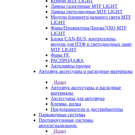
Ксенон MTF LIGHT
Лампы галогенные MTF LIGHT
Лампы светодиодные MTF LIGHT
Модули ближнего/дальнего света MTF
LIGHT
Фары/Прожектора/Линзы/ДХО MTF
LIGHT
Блоки CAN-BUS, контроллеры,
модули для ПТФ и светодиодных ламп
MTF LIGHT
Фары FF.
РАСПРОДАЖА
Автолампы прочие
Автозвук аксессуары и расходные материалы
Назад
Автозвук аксессуары и расходные
материалы
Аксессуары для автозвука
Клемма, вилка
Предохранители и дистрибьютеры
Парковочные системы
Противоугонные системы,
автосигнализации
Назад