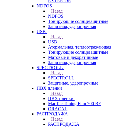
EXTERIOR
NDFOS
Назад
NDFOS
Тонирующие солнцезащитные
Защитная, ударопрочная
USB
Назад
USB
Атермальная, теплоотражающая
Тонирующие солнцезащитные
Матовые и декоративные
Защитная, ударопрочная
SPECTROLL
Назад
SPECTROLL
Защитные, ударопрочные
ПВХ пленки
Назад
ПВХ пленки
MacTac Tuning Film 700 BF
ORACAL
РАСПРОДАЖА
Назад
РАСПРОДАЖА