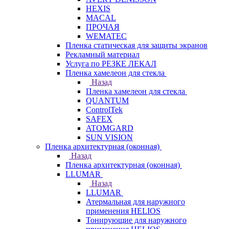
HEXIS
MACAL
ПРОЧАЯ
WEMATEC
Пленка статическая для защиты экранов
Рекламный материал
Услуга по РЕЗКЕ ЛЕКАЛ
Пленка хамелеон для стекла
Назад
Пленка хамелеон для стекла
QUANTUM
ControlTek
SAFEX
ATOMGARD
SUN VISION
Пленка архитектурная (оконная)
Назад
Пленка архитектурная (оконная)
LLUMAR
Назад
LLUMAR
Атермальная для наружного
применения HELIOS
Тонирующие для наружного