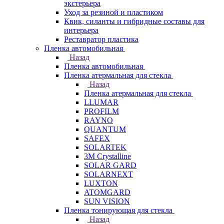
экстерьера
Уход за резиной и пластиком
Квик, силанты и гибридные составы для
интерьера
Реставратор пластика
Пленка автомобильная
Назад
Пленка автомобильная
Пленка атермальная для стекла
Назад
Пленка атермальная для стекла
LLUMAR
PROFILM
RAYNO
QUANTUM
SAFEX
SOLARTEK
3M Crystalline
SOLAR GARD
SOLARNEXT
LUXTON
ATOMGARD
SUN VISION
Пленка тонирующая для стекла
Назад