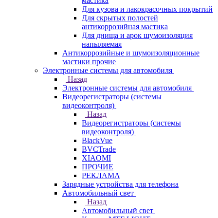
мастика
Для кузова и лакокрасочных покрытий
Для скрытых полостей
антикоррозийная мастика
Для днища и арок шумоизоляция
напыляемая
Антикоррозийные и шумоизоляционные
мастики прочие
Электронные системы для автомобиля
Назад
Электронные системы для автомобиля
Видеорегистраторы (системы
видеоконтроля)
Назад
Видеорегистраторы (системы
видеоконтроля)
BlackVue
BVCTrade
XIAOMI
ПРОЧИЕ
РЕКЛАМА
Зарядные устройства для телефона
Автомобильный свет
Назад
Автомобильный свет