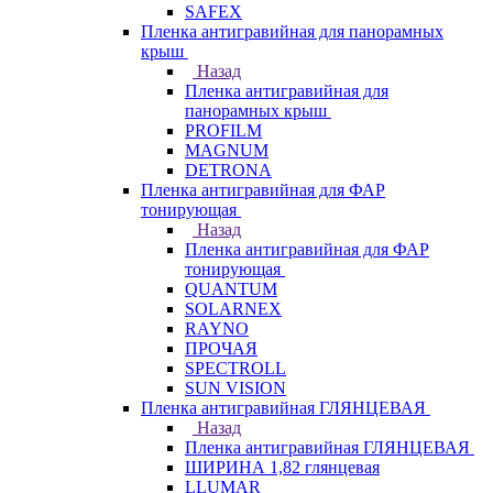
SAFEX
Пленка антигравийная для панорамных
крыш
Назад
Пленка антигравийная для
панорамных крыш
PROFILM
MAGNUM
DETRONA
Пленка антигравийная для ФАР
тонирующая
Назад
Пленка антигравийная для ФАР
тонирующая
QUANTUM
SOLARNEX
RAYNO
ПРОЧАЯ
SPECTROLL
SUN VISION
Пленка антигравийная ГЛЯНЦЕВАЯ
Назад
Пленка антигравийная ГЛЯНЦЕВАЯ
ШИРИНА 1,82 глянцевая
LLUMAR