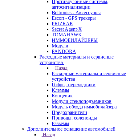
Противоугонные системы,
автосигнализации
Beltronics - Аксессуары
Escort - GPS трекеры
PRIZRAK
Secret Agent-X
TOMAHAWK
ИММОБИЛАЙЗЕРЫ
Модули
PANDORA
Расходные материалы и сервисные
устройства
Назад
Расходные материалы и сервисные
устройства
Гофры, переходники
Клеммы
Концевик
Модули стеклоподъемников
Модуль обхода иммобилайзера
Предохранители
Приводы, соленоиды
Разьемы
Дополнительное оснащение автомобилей
Назад