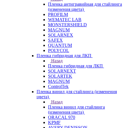
Пленка антигравийная для стайлинга
(изменения цвета)
PROFILM
WEMATEC LAB
MONSTERSHIELD
MAGNUM
SOLARNEX
SAFEX
QUANTUM
POLYCOL
Пленка гибридная для ЛКП
Назад
Пленка гибридная для ЛКП
SOLARNEXT
SOLARTEK
MAGNUM
ControlTek
Пленка винил для стайлинга (изменения
цвета)
Назад
Пленка винил для стайлинга
(изменения цвета)
ORACAL 970
KPMF
AVERY DENISSON