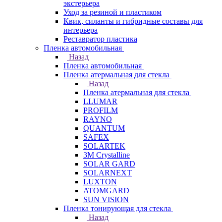
экстерьера
Уход за резиной и пластиком
Квик, силанты и гибридные составы для
интерьера
Реставратор пластика
Пленка автомобильная
Назад
Пленка автомобильная
Пленка атермальная для стекла
Назад
Пленка атермальная для стекла
LLUMAR
PROFILM
RAYNO
QUANTUM
SAFEX
SOLARTEK
3M Crystalline
SOLAR GARD
SOLARNEXT
LUXTON
ATOMGARD
SUN VISION
Пленка тонирующая для стекла
Назад