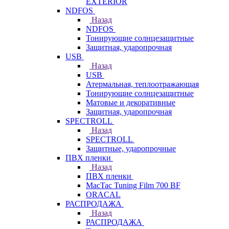
EXTERIOR
NDFOS
Назад
NDFOS
Тонирующие солнцезащитные
Защитная, ударопрочная
USB
Назад
USB
Атермальная, теплоотражающая
Тонирующие солнцезащитные
Матовые и декоративные
Защитная, ударопрочная
SPECTROLL
Назад
SPECTROLL
Защитные, ударопрочные
ПВХ пленки
Назад
ПВХ пленки
MacTac Tuning Film 700 BF
ORACAL
РАСПРОДАЖА
Назад
РАСПРОДАЖА