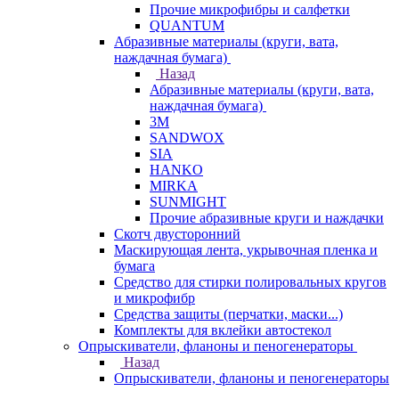
Прочие микрофибры и салфетки
QUANTUM
Абразивные материалы (круги, вата,
наждачная бумага)
Назад
Абразивные материалы (круги, вата,
наждачная бумага)
3М
SANDWOX
SIA
HANKO
MIRKA
SUNMIGHT
Прочие абразивные круги и наждачки
Скотч двусторонний
Маскирующая лента, укрывочная пленка и
бумага
Средство для стирки полировальных кругов
и микрофибр
Средства защиты (перчатки, маски...)
Комплекты для вклейки автостекол
Опрыскиватели, фланоны и пеногенераторы
Назад
Опрыскиватели, фланоны и пеногенераторы