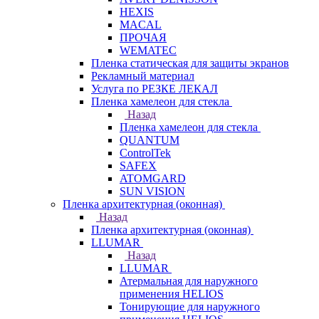
HEXIS
MACAL
ПРОЧАЯ
WEMATEC
Пленка статическая для защиты экранов
Рекламный материал
Услуга по РЕЗКЕ ЛЕКАЛ
Пленка хамелеон для стекла
Назад
Пленка хамелеон для стекла
QUANTUM
ControlTek
SAFEX
ATOMGARD
SUN VISION
Пленка архитектурная (оконная)
Назад
Пленка архитектурная (оконная)
LLUMAR
Назад
LLUMAR
Атермальная для наружного
применения HELIOS
Тонирующие для наружного