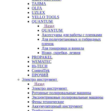
TAJIMA
OLFA
UZLEX
YELLO TOOLS
QUANTUM
Назад
QUANTUM
Аксессуары для работы с пленками
Для полиуретановых и гибридных
пленок
Для тонировки и винила
Ножи, скребки, лезвия
PROPAKEL
WEMATEC
Hi-TECH
ControlTek
ПРОЧИЙ
Электро инструмент
Назад
Электро инструмент
Роторные полировальные машины
Эксцентриковые полировальные машины
Фены технические
Аккумуляторный инструмент
Турбосушки