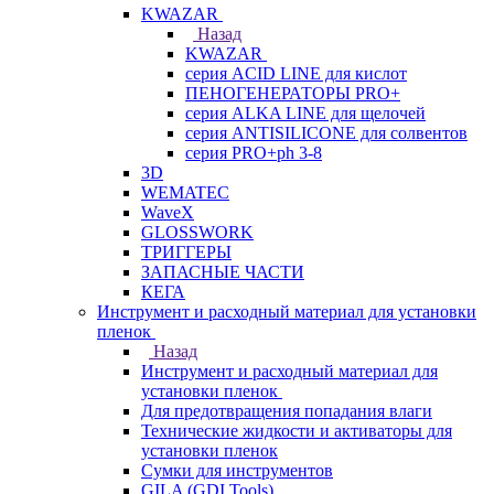
KWAZAR
Назад
KWAZAR
серия ACID LINE для кислот
ПЕНОГЕНЕРАТОРЫ PRO+
серия ALKA LINE для щелочей
серия ANTISILICONE для солвентов
серия PRO+ph 3-8
3D
WEMATEC
WaveX
GLOSSWORK
ТРИГГЕРЫ
ЗАПАСНЫЕ ЧАСТИ
КЕГА
Инструмент и расходный материал для установки
пленок
Назад
Инструмент и расходный материал для
установки пленок
Для предотвращения попадания влаги
Технические жидкости и активаторы для
установки пленок
Сумки для инструментов
GILA (GDI Tools)