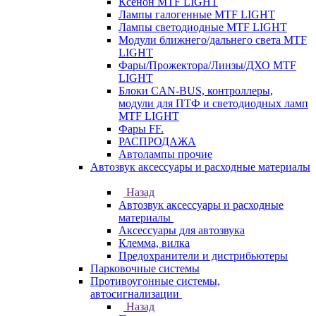
Ксенон MTF LIGHT
Лампы галогенные MTF LIGHT
Лампы светодиодные MTF LIGHT
Модули ближнего/дальнего света MTF
LIGHT
Фары/Прожектора/Линзы/ДХО MTF
LIGHT
Блоки CAN-BUS, контроллеры,
модули для ПТФ и светодиодных ламп
MTF LIGHT
Фары FF.
РАСПРОДАЖА
Автолампы прочие
Автозвук аксессуары и расходные материалы
Назад
Автозвук аксессуары и расходные
материалы
Аксессуары для автозвука
Клемма, вилка
Предохранители и дистрибьютеры
Парковочные системы
Противоугонные системы,
автосигнализации
Назад