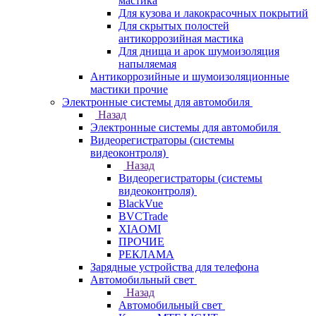
мастика
Для кузова и лакокрасочных покрытий
Для скрытых полостей
антикоррозийная мастика
Для днища и арок шумоизоляция
напыляемая
Антикоррозийные и шумоизоляционные
мастики прочие
Электронные системы для автомобиля
Назад
Электронные системы для автомобиля
Видеорегистраторы (системы
видеоконтроля)
Назад
Видеорегистраторы (системы
видеоконтроля)
BlackVue
BVCTrade
XIAOMI
ПРОЧИЕ
РЕКЛАМА
Зарядные устройства для телефона
Автомобильный свет
Назад
Автомобильный свет