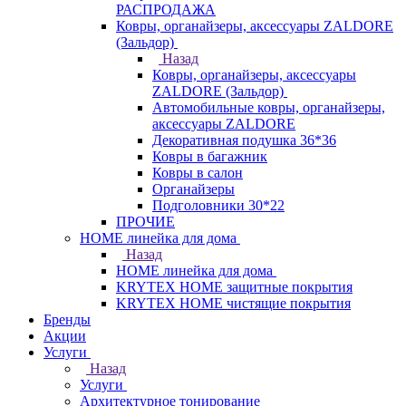
РАСПРОДАЖА
Ковры, органайзеры, аксессуары ZALDORE
(Зальдор)
Назад
Ковры, органайзеры, аксессуары
ZALDORE (Зальдор)
Автомобильные ковры, органайзеры,
аксессуары ZALDORE
Декоративная подушка 36*36
Ковры в багажник
Ковры в салон
Органайзеры
Подголовники 30*22
ПРОЧИЕ
HOME линейка для дома
Назад
HOME линейка для дома
KRYTEX HOME защитные покрытия
KRYTEX HOME чистящие покрытия
Бренды
Акции
Услуги
Назад
Услуги
Архитектурное тонирование