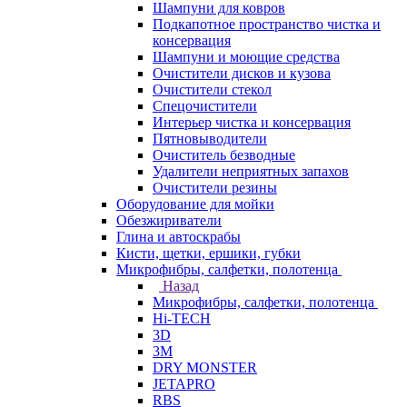
Шампуни для ковров
Подкапотное пространство чистка и
консервация
Шампуни и моющие средства
Очистители дисков и кузова
Очистители стекол
Спецочистители
Интерьер чистка и консервация
Пятновыводители
Очиститель безводные
Удалители неприятных запахов
Очистители резины
Оборудование для мойки
Обезжириватели
Глина и автоскрабы
Кисти, щетки, ершики, губки
Микрофибры, салфетки, полотенца
Назад
Микрофибры, салфетки, полотенца
Hi-TECH
3D
3М
DRY MONSTER
JETAPRO
RBS