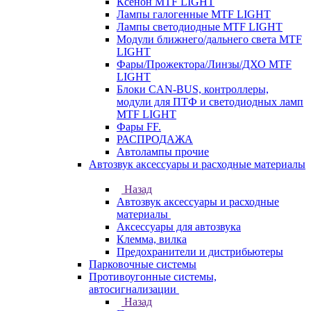
Ксенон MTF LIGHT
Лампы галогенные MTF LIGHT
Лампы светодиодные MTF LIGHT
Модули ближнего/дальнего света MTF
LIGHT
Фары/Прожектора/Линзы/ДХО MTF
LIGHT
Блоки CAN-BUS, контроллеры,
модули для ПТФ и светодиодных ламп
MTF LIGHT
Фары FF.
РАСПРОДАЖА
Автолампы прочие
Автозвук аксессуары и расходные материалы
Назад
Автозвук аксессуары и расходные
материалы
Аксессуары для автозвука
Клемма, вилка
Предохранители и дистрибьютеры
Парковочные системы
Противоугонные системы,
автосигнализации
Назад