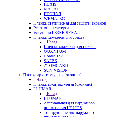
HEXIS
MACAL
ПРОЧАЯ
WEMATEC
Пленка статическая для защиты экранов
Рекламный материал
Услуга по РЕЗКЕ ЛЕКАЛ
Пленка хамелеон для стекла
Назад
Пленка хамелеон для стекла
QUANTUM
ControlTek
SAFEX
ATOMGARD
SUN VISION
Пленка архитектурная (оконная)
Назад
Пленка архитектурная (оконная)
LLUMAR
Назад
LLUMAR
Атермальная для наружного
применения HELIOS
Тонирующие для наружного