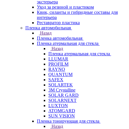
экстерьера
Уход за резиной и пластиком
Квик, силанты и гибридные составы для
интерьера
Реставратор пластика
Пленка автомобильная
Назад
Пленка автомобильная
Пленка атермальная для стекла
Назад
Пленка атермальная для стекла
LLUMAR
PROFILM
RAYNO
QUANTUM
SAFEX
SOLARTEK
3M Crystalline
SOLAR GARD
SOLARNEXT
LUXTON
ATOMGARD
SUN VISION
Пленка тонирующая для стекла
Назад