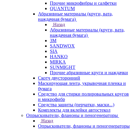
Прочие микрофибры и салфетки
QUANTUM
Абразивные материалы (круги, вата,
наждачная бумага)
Назад
Абразивные материалы (круги, вата,
наждачная бумага)
3М
SANDWOX
SIA
HANKO
MIRKA
SUNMIGHT
Прочие абразивные круги и наждачки
Скотч двусторонний
Маскирующая лента, укрывочная пленка и
бумага
Средство для стирки полировальных кругов
и микрофибр
Средства защиты (перчатки, маски...)
Комплекты для вклейки автостекол
Опрыскиватели, фланоны и пеногенераторы
Назад
Опрыскиватели, фланоны и пеногенераторы