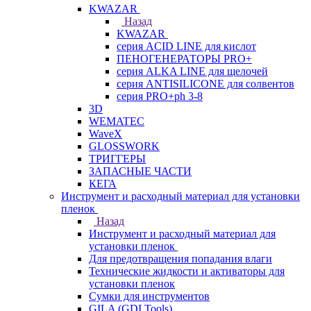
KWAZAR
Назад
KWAZAR
серия ACID LINE для кислот
ПЕНОГЕНЕРАТОРЫ PRO+
серия ALKA LINE для щелочей
серия ANTISILICONE для солвентов
серия PRO+ph 3-8
3D
WEMATEC
WaveX
GLOSSWORK
ТРИГГЕРЫ
ЗАПАСНЫЕ ЧАСТИ
КЕГА
Инструмент и расходный материал для установки
пленок
Назад
Инструмент и расходный материал для
установки пленок
Для предотвращения попадания влаги
Технические жидкости и активаторы для
установки пленок
Сумки для инструментов
GILA (GDI Tools)