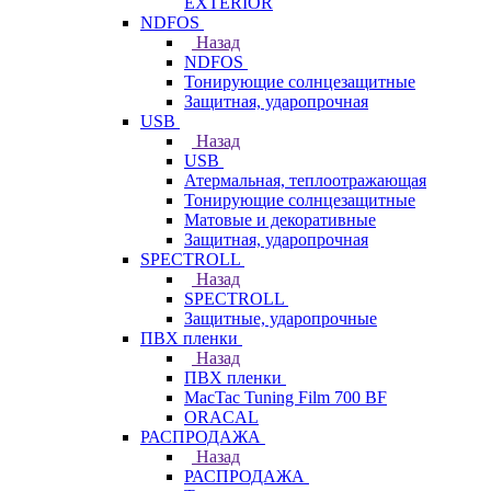
EXTERIOR
NDFOS
Назад
NDFOS
Тонирующие солнцезащитные
Защитная, ударопрочная
USB
Назад
USB
Атермальная, теплоотражающая
Тонирующие солнцезащитные
Матовые и декоративные
Защитная, ударопрочная
SPECTROLL
Назад
SPECTROLL
Защитные, ударопрочные
ПВХ пленки
Назад
ПВХ пленки
MacTac Tuning Film 700 BF
ORACAL
РАСПРОДАЖА
Назад
РАСПРОДАЖА