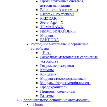
Противоугонные системы,
автосигнализации
Beltronics - Аксессуары
Escort - GPS трекеры
PRIZRAK
Secret Agent-X
TOMAHAWK
ИММОБИЛАЙЗЕРЫ
Модули
PANDORA
Расходные материалы и сервисные
устройства
Назад
Расходные материалы и сервисные
устройства
Гофры, переходники
Клеммы
Концевик
Модули стеклоподъемников
Модуль обхода иммобилайзера
Предохранители
Приводы, соленоиды
Разьемы
Дополнительное оснащение автомобилей
Назад