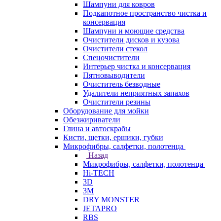
Шампуни для ковров
Подкапотное пространство чистка и
консервация
Шампуни и моющие средства
Очистители дисков и кузова
Очистители стекол
Спецочистители
Интерьер чистка и консервация
Пятновыводители
Очиститель безводные
Удалители неприятных запахов
Очистители резины
Оборудование для мойки
Обезжириватели
Глина и автоскрабы
Кисти, щетки, ершики, губки
Микрофибры, салфетки, полотенца
Назад
Микрофибры, салфетки, полотенца
Hi-TECH
3D
3М
DRY MONSTER
JETAPRO
RBS