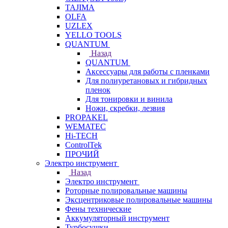
TAJIMA
OLFA
UZLEX
YELLO TOOLS
QUANTUM
Назад
QUANTUM
Аксессуары для работы с пленками
Для полиуретановых и гибридных
пленок
Для тонировки и винила
Ножи, скребки, лезвия
PROPAKEL
WEMATEC
Hi-TECH
ControlTek
ПРОЧИЙ
Электро инструмент
Назад
Электро инструмент
Роторные полировальные машины
Эксцентриковые полировальные машины
Фены технические
Аккумуляторный инструмент
Турбосушки