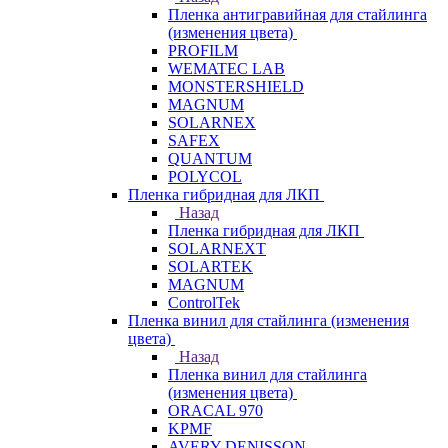
Пленка антигравийная для стайлинга
(изменения цвета)
PROFILM
WEMATEC LAB
MONSTERSHIELD
MAGNUM
SOLARNEX
SAFEX
QUANTUM
POLYCOL
Пленка гибридная для ЛКП
Назад
Пленка гибридная для ЛКП
SOLARNEXT
SOLARTEK
MAGNUM
ControlTek
Пленка винил для стайлинга (изменения
цвета)
Назад
Пленка винил для стайлинга
(изменения цвета)
ORACAL 970
KPMF
AVERY DENISSON