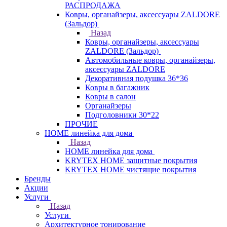
РАСПРОДАЖА
Ковры, органайзеры, аксессуары ZALDORE
(Зальдор)
Назад
Ковры, органайзеры, аксессуары
ZALDORE (Зальдор)
Автомобильные ковры, органайзеры,
аксессуары ZALDORE
Декоративная подушка 36*36
Ковры в багажник
Ковры в салон
Органайзеры
Подголовники 30*22
ПРОЧИЕ
HOME линейка для дома
Назад
HOME линейка для дома
KRYTEX HOME защитные покрытия
KRYTEX HOME чистящие покрытия
Бренды
Акции
Услуги
Назад
Услуги
Архитектурное тонирование