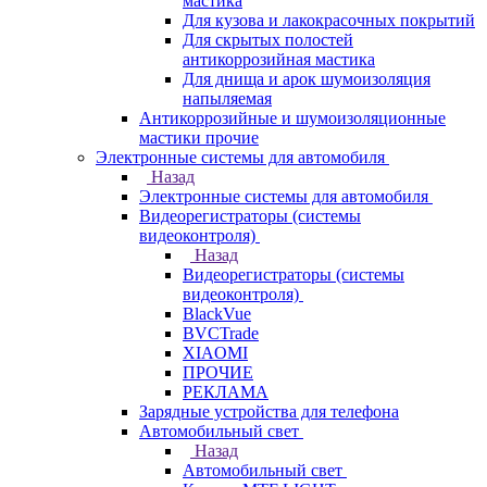
мастика
Для кузова и лакокрасочных покрытий
Для скрытых полостей
антикоррозийная мастика
Для днища и арок шумоизоляция
напыляемая
Антикоррозийные и шумоизоляционные
мастики прочие
Электронные системы для автомобиля
Назад
Электронные системы для автомобиля
Видеорегистраторы (системы
видеоконтроля)
Назад
Видеорегистраторы (системы
видеоконтроля)
BlackVue
BVCTrade
XIAOMI
ПРОЧИЕ
РЕКЛАМА
Зарядные устройства для телефона
Автомобильный свет
Назад
Автомобильный свет