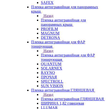
SAFEX
Пленка антигравийная для панорамных
крыш
Назад
Пленка антигравийная для
панорамных крыш
PROFILM
MAGNUM
DETRONA
Пленка антигравийная для ФАР
тонирующая
Назад
Пленка антигравийная для ФАР
тонирующая
QUANTUM
SOLARNEX
RAYNO
ПРОЧАЯ
SPECTROLL
SUN VISION
Пленка антигравийная ГЛЯНЦЕВАЯ
Назад
Пленка антигравийная ГЛЯНЦЕВАЯ
ШИРИНА 1,82 глянцевая
LLUMAR