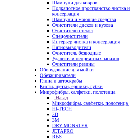
Шампуни для ковров
Подкапотное пространство чистка и
консервация
Шампуни и моющие средства
Очистители дисков и кузова
Очистители стекол
Спецочистители
Интерьер чистка и консервация
Пятновыводители
Очиститель безводные
Удалители неприятных запахов
Очистители резины
Оборудование для мойки
Обезжириватели
Глина и автоскрабы
Кисти, щетки, ершики, губки
Микрофибры, салфетки, полотенца
Назад
Микрофибры, салфетки, полотенца
Hi-TECH
3D
3М
DRY MONSTER
JETAPRO
RBS