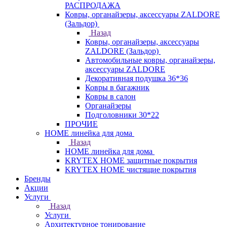
РАСПРОДАЖА
Ковры, органайзеры, аксессуары ZALDORE
(Зальдор)
Назад
Ковры, органайзеры, аксессуары
ZALDORE (Зальдор)
Автомобильные ковры, органайзеры,
аксессуары ZALDORE
Декоративная подушка 36*36
Ковры в багажник
Ковры в салон
Органайзеры
Подголовники 30*22
ПРОЧИЕ
HOME линейка для дома
Назад
HOME линейка для дома
KRYTEX HOME защитные покрытия
KRYTEX HOME чистящие покрытия
Бренды
Акции
Услуги
Назад
Услуги
Архитектурное тонирование