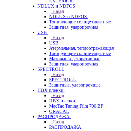
EXTERIOR
NDLUX и NDFOS
Назад
NDLUX и NDFOS
Тонирующие солнцезащитные
Защитная, ударопрочная
USB
Назад
USB
Атермальная, теплоотражающая
Тонирующие солнцезащитные
Матовые и декоративные
Защитная, ударопрочная
SPECTROLL
Назад
SPECTROLL
Защитные, ударопрочные
ПВХ пленки
Назад
ПВХ пленки
MacTac Tuning Film 700 BF
ORACAL
РАСПРОДАЖА
Назад
РАСПРОДАЖА