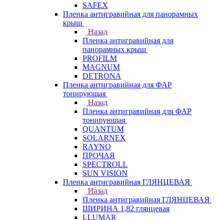
SAFEX
Пленка антигравийная для панорамных
крыш
Назад
Пленка антигравийная для
панорамных крыш
PROFILM
MAGNUM
DETRONA
Пленка антигравийная для ФАР
тонирующая
Назад
Пленка антигравийная для ФАР
тонирующая
QUANTUM
SOLARNEX
RAYNO
ПРОЧАЯ
SPECTROLL
SUN VISION
Пленка антигравийная ГЛЯНЦЕВАЯ
Назад
Пленка антигравийная ГЛЯНЦЕВАЯ
ШИРИНА 1,82 глянцевая
LLUMAR