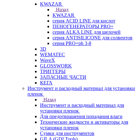
KWAZAR
Назад
KWAZAR
серия ACID LINE для кислот
ПЕНОГЕНЕРАТОРЫ PRO+
серия ALKA LINE для щелочей
серия ANTISILICONE для солвентов
серия PRO+ph 3-8
3D
WEMATEC
WaveX
GLOSSWORK
ТРИГГЕРЫ
ЗАПАСНЫЕ ЧАСТИ
КЕГА
Инструмент и расходный материал для установки
пленок
Назад
Инструмент и расходный материал для
установки пленок
Для предотвращения попадания влаги
Технические жидкости и активаторы для
установки пленок
Сумки для инструментов
GILA (GDI Tools)