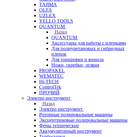
TAJIMA
OLFA
UZLEX
YELLO TOOLS
QUANTUM
Назад
QUANTUM
Аксессуары для работы с пленками
Для полиуретановых и гибридных
пленок
Для тонировки и винила
Ножи, скребки, лезвия
PROPAKEL
WEMATEC
Hi-TECH
ControlTek
ПРОЧИЙ
Электро инструмент
Назад
Электро инструмент
Роторные полировальные машины
Эксцентриковые полировальные машины
Фены технические
Аккумуляторный инструмент
Турбосушки