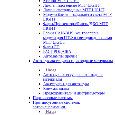
Ксенон MTF LIGHT
Лампы галогенные MTF LIGHT
Лампы светодиодные MTF LIGHT
Модули ближнего/дальнего света MTF
LIGHT
Фары/Прожектора/Линзы/ДХО MTF
LIGHT
Блоки CAN-BUS, контроллеры,
модули для ПТФ и светодиодных ламп
MTF LIGHT
Фары FF.
РАСПРОДАЖА
Автолампы прочие
Автозвук аксессуары и расходные материалы
Назад
Автозвук аксессуары и расходные
материалы
Аксессуары для автозвука
Клемма, вилка
Предохранители и дистрибьютеры
Парковочные системы
Противоугонные системы,
автосигнализации
Назад