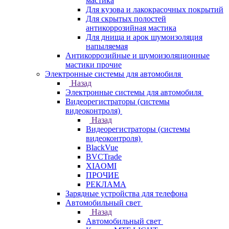
мастика
Для кузова и лакокрасочных покрытий
Для скрытых полостей
антикоррозийная мастика
Для днища и арок шумоизоляция
напыляемая
Антикоррозийные и шумоизоляционные
мастики прочие
Электронные системы для автомобиля
Назад
Электронные системы для автомобиля
Видеорегистраторы (системы
видеоконтроля)
Назад
Видеорегистраторы (системы
видеоконтроля)
BlackVue
BVCTrade
XIAOMI
ПРОЧИЕ
РЕКЛАМА
Зарядные устройства для телефона
Автомобильный свет
Назад
Автомобильный свет