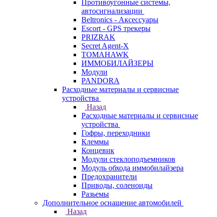
Противоугонные системы,
автосигнализации
Beltronics - Аксессуары
Escort - GPS трекеры
PRIZRAK
Secret Agent-X
TOMAHAWK
ИММОБИЛАЙЗЕРЫ
Модули
PANDORA
Расходные материалы и сервисные
устройства
Назад
Расходные материалы и сервисные
устройства
Гофры, переходники
Клеммы
Концевик
Модули стеклоподъемников
Модуль обхода иммобилайзера
Предохранители
Приводы, соленоиды
Разьемы
Дополнительное оснащение автомобилей
Назад