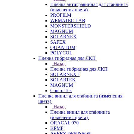
Пленка антигравийная для стайлинга
(изменения цвета)
PROFILM
WEMATEC LAB
MONSTERSHIELD
MAGNUM
SOLARNEX
SAFEX
QUANTUM
POLYCOL
Пленка гибридная для ЛКП
Назад
Пленка гибридная для ЛКП
SOLARNEXT
SOLARTEK
MAGNUM
ControlTek
Пленка винил для стайлинга (изменения
цвета)
Назад
Пленка винил для стайлинга
(изменения цвета)
ORACAL 970
KPMF
AVERY DENISSON