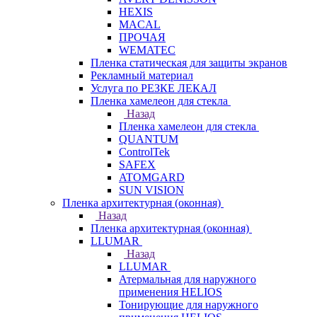
HEXIS
MACAL
ПРОЧАЯ
WEMATEC
Пленка статическая для защиты экранов
Рекламный материал
Услуга по РЕЗКЕ ЛЕКАЛ
Пленка хамелеон для стекла
Назад
Пленка хамелеон для стекла
QUANTUM
ControlTek
SAFEX
ATOMGARD
SUN VISION
Пленка архитектурная (оконная)
Назад
Пленка архитектурная (оконная)
LLUMAR
Назад
LLUMAR
Атермальная для наружного
применения HELIOS
Тонирующие для наружного