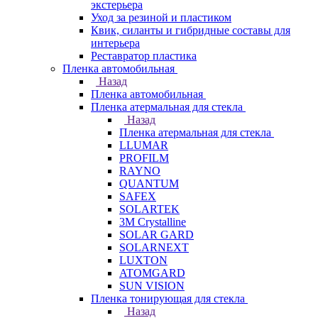
экстерьера
Уход за резиной и пластиком
Квик, силанты и гибридные составы для
интерьера
Реставратор пластика
Пленка автомобильная
Назад
Пленка автомобильная
Пленка атермальная для стекла
Назад
Пленка атермальная для стекла
LLUMAR
PROFILM
RAYNO
QUANTUM
SAFEX
SOLARTEK
3M Crystalline
SOLAR GARD
SOLARNEXT
LUXTON
ATOMGARD
SUN VISION
Пленка тонирующая для стекла
Назад