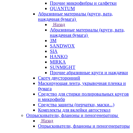
Прочие микрофибры и салфетки
QUANTUM
Абразивные материалы (круги, вата,
наждачная бумага)
Назад
Абразивные материалы (круги, вата,
наждачная бумага)
3М
SANDWOX
SIA
HANKO
MIRKA
SUNMIGHT
Прочие абразивные круги и наждачки
Скотч двусторонний
Маскирующая лента, укрывочная пленка и
бумага
Средство для стирки полировальных кругов
и микрофибр
Средства защиты (перчатки, маски...)
Комплекты для вклейки автостекол
Опрыскиватели, фланоны и пеногенераторы
Назад
Опрыскиватели, фланоны и пеногенераторы