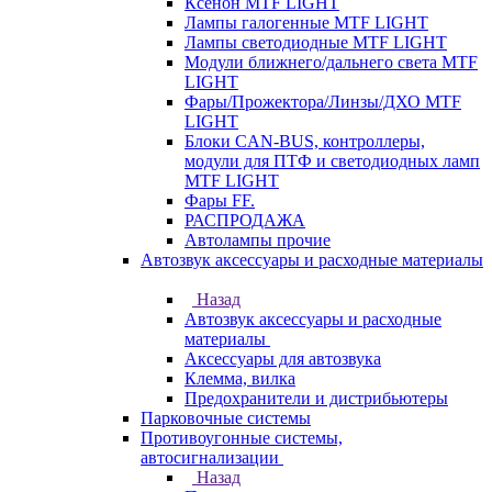
Ксенон MTF LIGHT
Лампы галогенные MTF LIGHT
Лампы светодиодные MTF LIGHT
Модули ближнего/дальнего света MTF
LIGHT
Фары/Прожектора/Линзы/ДХО MTF
LIGHT
Блоки CAN-BUS, контроллеры,
модули для ПТФ и светодиодных ламп
MTF LIGHT
Фары FF.
РАСПРОДАЖА
Автолампы прочие
Автозвук аксессуары и расходные материалы
Назад
Автозвук аксессуары и расходные
материалы
Аксессуары для автозвука
Клемма, вилка
Предохранители и дистрибьютеры
Парковочные системы
Противоугонные системы,
автосигнализации
Назад