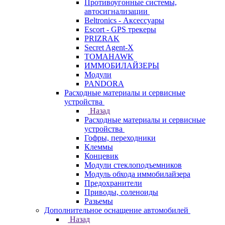
Противоугонные системы,
автосигнализации
Beltronics - Аксессуары
Escort - GPS трекеры
PRIZRAK
Secret Agent-X
TOMAHAWK
ИММОБИЛАЙЗЕРЫ
Модули
PANDORA
Расходные материалы и сервисные
устройства
Назад
Расходные материалы и сервисные
устройства
Гофры, переходники
Клеммы
Концевик
Модули стеклоподъемников
Модуль обхода иммобилайзера
Предохранители
Приводы, соленоиды
Разьемы
Дополнительное оснащение автомобилей
Назад