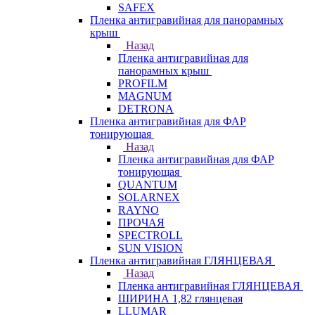
SAFEX
Пленка антигравийная для панорамных
крыш
Назад
Пленка антигравийная для
панорамных крыш
PROFILM
MAGNUM
DETRONA
Пленка антигравийная для ФАР
тонирующая
Назад
Пленка антигравийная для ФАР
тонирующая
QUANTUM
SOLARNEX
RAYNO
ПРОЧАЯ
SPECTROLL
SUN VISION
Пленка антигравийная ГЛЯНЦЕВАЯ
Назад
Пленка антигравийная ГЛЯНЦЕВАЯ
ШИРИНА 1,82 глянцевая
LLUMAR