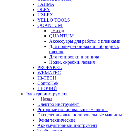
TAJIMA
OLFA
UZLEX
YELLO TOOLS
QUANTUM
Назад
QUANTUM
Аксессуары для работы с пленками
Для полиуретановых и гибридных
пленок
Для тонировки и винила
Ножи, скребки, лезвия
PROPAKEL
WEMATEC
Hi-TECH
ControlTek
ПРОЧИЙ
Электро инструмент
Назад
Электро инструмент
Роторные полировальные машины
Эксцентриковые полировальные машины
Фены технические
Аккумуляторный инструмент
Турбосушки