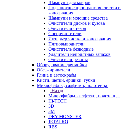
Шампуни для ковров
Подкапотное пространство чистка и
консервация
Шампуни и моющие средства
Очистители дисков и кузова
Очистители стекол
Спецочистители
Интерьер чистка и консервация
Пятновыводители
Очиститель безводные
Удалители неприятных запахов
Очистители резины
Оборудование для мойки
Обезжириватели
Глина и автоскрабы
Кисти, щетки, ершики, губки
Микрофибры, салфетки, полотенца
Назад
Микрофибры, салфетки, полотенца
Hi-TECH
3D
3М
DRY MONSTER
JETAPRO
RBS