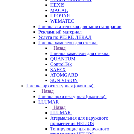
HEXIS
MACAL
ПРОЧАЯ
WEMATEC
Пленка статическая для защиты экранов
Рекламный материал
Услуга по РЕЗКЕ ЛЕКАЛ
Пленка хамелеон для стекла
Назад
Пленка хамелеон для стекла
QUANTUM
ControlTek
SAFEX
ATOMGARD
SUN VISION
Пленка архитектурная (оконная)
Назад
Пленка архитектурная (оконная)
LLUMAR
Назад
LLUMAR
Атермальная для наружного
применения HELIOS
Тонирующие для наружного