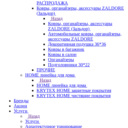
РАСПРОДАЖА
Ковры, органайзеры, аксессуары ZALDORE
(Зальдор)
Назад
Ковры, органайзеры, аксессуары
ZALDORE (Зальдор)
Автомобильные ковры, органайзеры,
аксессуары ZALDORE
Декоративная подушка 36*36
Ковры в багажник
Ковры в салон
Органайзеры
Подголовники 30*22
ПРОЧИЕ
HOME линейка для дома
Назад
HOME линейка для дома
KRYTEX HOME защитные покрытия
KRYTEX HOME чистящие покрытия
Бренды
Акции
Услуги
Назад
Услуги
Архитектурное тонирование