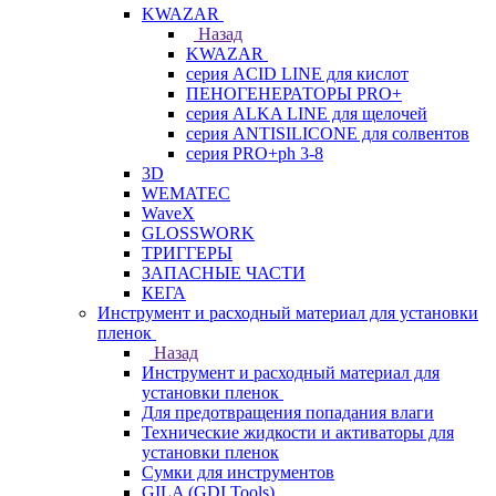
KWAZAR
Назад
KWAZAR
серия ACID LINE для кислот
ПЕНОГЕНЕРАТОРЫ PRO+
серия ALKA LINE для щелочей
серия ANTISILICONE для солвентов
серия PRO+ph 3-8
3D
WEMATEC
WaveX
GLOSSWORK
ТРИГГЕРЫ
ЗАПАСНЫЕ ЧАСТИ
КЕГА
Инструмент и расходный материал для установки
пленок
Назад
Инструмент и расходный материал для
установки пленок
Для предотвращения попадания влаги
Технические жидкости и активаторы для
установки пленок
Сумки для инструментов
GILA (GDI Tools)