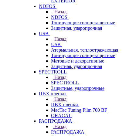
EXTERIOR
NDFOS
Назад
NDFOS
Тонирующие солнцезащитные
Защитная, ударопрочная
USB
Назад
USB
Атермальная, теплоотражающая
Тонирующие солнцезащитные
Матовые и декоративные
Защитная, ударопрочная
SPECTROLL
Назад
SPECTROLL
Защитные, ударопрочные
ПВХ пленки
Назад
ПВХ пленки
MacTac Tuning Film 700 BF
ORACAL
РАСПРОДАЖА
Назад
РАСПРОДАЖА