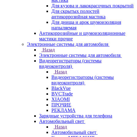
мастика
Для кузова и лакокрасочных покрытий
Для скрытых полостей
антикоррозийная мастика
Для днища и арок шумоизоляция
напыляемая
Антикоррозийные и шумоизоляционные
мастики прочие
Электронные системы для автомобиля
Назад
Электронные системы для автомобиля
Видеорегистраторы (системы
видеоконтроля)
Назад
Видеорегистраторы (системы
видеоконтроля)
BlackVue
BVCTrade
XIAOMI
ПРОЧИЕ
РЕКЛАМА
Зарядные устройства для телефона
Автомобильный свет
Назад
Автомобильный свет