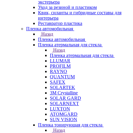
экстерьера
Уход за резиной и пластиком
Квик, силанты и гибридные составы для
интерьера
Реставратор пластика
Пленка автомобильная
Назад
Пленка автомобильная
Пленка атермальная для стекла
Назад
Пленка атермальная для стекла
LLUMAR
PROFILM
RAYNO
QUANTUM
SAFEX
SOLARTEK
3M Crystalline
SOLAR GARD
SOLARNEXT
LUXTON
ATOMGARD
SUN VISION
Пленка тонирующая для стекла
Назад