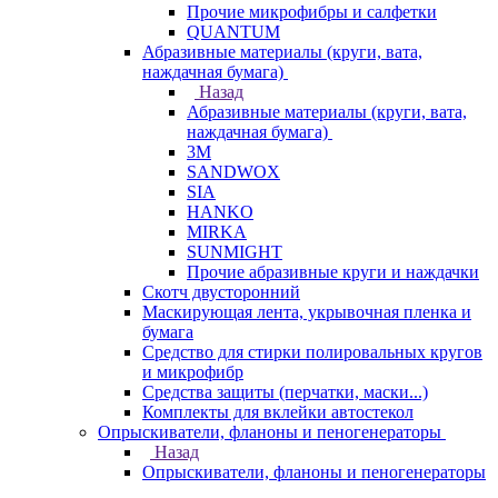
Прочие микрофибры и салфетки
QUANTUM
Абразивные материалы (круги, вата,
наждачная бумага)
Назад
Абразивные материалы (круги, вата,
наждачная бумага)
3М
SANDWOX
SIA
HANKO
MIRKA
SUNMIGHT
Прочие абразивные круги и наждачки
Скотч двусторонний
Маскирующая лента, укрывочная пленка и
бумага
Средство для стирки полировальных кругов
и микрофибр
Средства защиты (перчатки, маски...)
Комплекты для вклейки автостекол
Опрыскиватели, фланоны и пеногенераторы
Назад
Опрыскиватели, фланоны и пеногенераторы