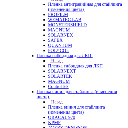
Пленка антигравийная для стайлинга
(изменения цвета)
PROFILM
WEMATEC LAB
MONSTERSHIELD
MAGNUM
SOLARNEX
SAFEX
QUANTUM
POLYCOL
Пленка гибридная для ЛКП
Назад
Пленка гибридная для ЛКП
SOLARNEXT
SOLARTEK
MAGNUM
ControlTek
Пленка винил для стайлинга (изменения
цвета)
Назад
Пленка винил для стайлинга
(изменения цвета)
ORACAL 970
KPMF
AVERY DENISSON