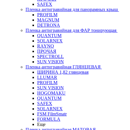
SAFEX
Пленка антигравийная для панорамных крыш
PROFILM
MAGNUM
DETRONA
Пленка антигравийная для ФАР тонирующая
QUANTUM
SOLARNEX
RAYNO
ПРОЧАЯ
SPECTROLL
SUN VISION
Пленка антигравийная ГЛЯНЦЕВАЯ
ШИРИНА 1,82 глянцевая
LLUMAR
PROFILM
SUN VISION
HOGOMAKU
QUANTUM
SAFEX
SOLARNEX
FSM FilmSmatr
FORMULA
Еще
Пленка антигравийная МАТОВАЯ