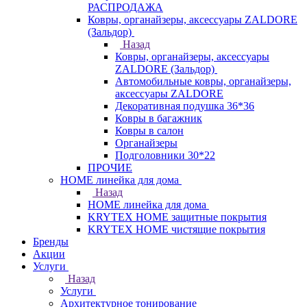
РАСПРОДАЖА
Ковры, органайзеры, аксессуары ZALDORE
(Зальдор)
Назад
Ковры, органайзеры, аксессуары
ZALDORE (Зальдор)
Автомобильные ковры, органайзеры,
аксессуары ZALDORE
Декоративная подушка 36*36
Ковры в багажник
Ковры в салон
Органайзеры
Подголовники 30*22
ПРОЧИЕ
HOME линейка для дома
Назад
HOME линейка для дома
KRYTEX HOME защитные покрытия
KRYTEX HOME чистящие покрытия
Бренды
Акции
Услуги
Назад
Услуги
Архитектурное тонирование