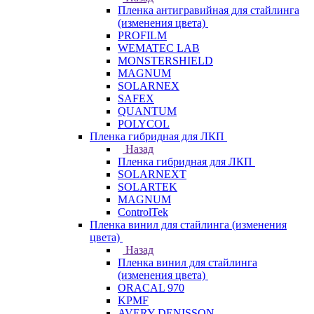
Пленка антигравийная для стайлинга
(изменения цвета)
PROFILM
WEMATEC LAB
MONSTERSHIELD
MAGNUM
SOLARNEX
SAFEX
QUANTUM
POLYCOL
Пленка гибридная для ЛКП
Назад
Пленка гибридная для ЛКП
SOLARNEXT
SOLARTEK
MAGNUM
ControlTek
Пленка винил для стайлинга (изменения
цвета)
Назад
Пленка винил для стайлинга
(изменения цвета)
ORACAL 970
KPMF
AVERY DENISSON