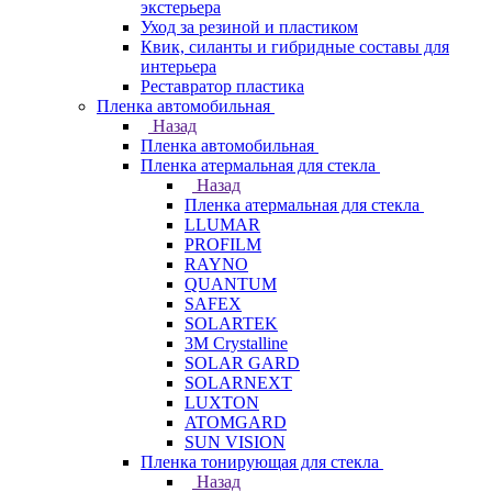
экстерьера
Уход за резиной и пластиком
Квик, силанты и гибридные составы для
интерьера
Реставратор пластика
Пленка автомобильная
Назад
Пленка автомобильная
Пленка атермальная для стекла
Назад
Пленка атермальная для стекла
LLUMAR
PROFILM
RAYNO
QUANTUM
SAFEX
SOLARTEK
3M Crystalline
SOLAR GARD
SOLARNEXT
LUXTON
ATOMGARD
SUN VISION
Пленка тонирующая для стекла
Назад