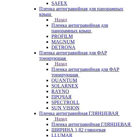
SAFEX
Пленка антигравийная для панорамных
крыш
Назад
Пленка антигравийная для
панорамных крыш
PROFILM
MAGNUM
DETRONA
Пленка антигравийная для ФАР
тонирующая
Назад
Пленка антигравийная для ФАР
тонирующая
QUANTUM
SOLARNEX
RAYNO
ПРОЧАЯ
SPECTROLL
SUN VISION
Пленка антигравийная ГЛЯНЦЕВАЯ
Назад
Пленка антигравийная ГЛЯНЦЕВАЯ
ШИРИНА 1,82 глянцевая
LLUMAR