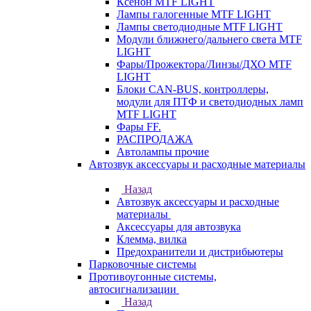
Ксенон MTF LIGHT
Лампы галогенные MTF LIGHT
Лампы светодиодные MTF LIGHT
Модули ближнего/дальнего света MTF
LIGHT
Фары/Прожектора/Линзы/ДХО MTF
LIGHT
Блоки CAN-BUS, контроллеры,
модули для ПТФ и светодиодных ламп
MTF LIGHT
Фары FF.
РАСПРОДАЖА
Автолампы прочие
Автозвук аксессуары и расходные материалы
Назад
Автозвук аксессуары и расходные
материалы
Аксессуары для автозвука
Клемма, вилка
Предохранители и дистрибьютеры
Парковочные системы
Противоугонные системы,
автосигнализации
Назад