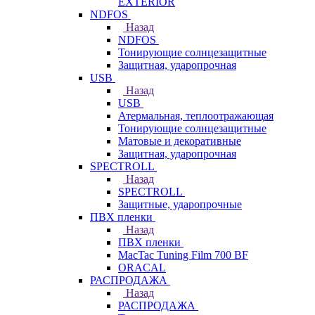
EXTERIOR
NDFOS
Назад
NDFOS
Тонирующие солнцезащитные
Защитная, ударопрочная
USB
Назад
USB
Атермальная, теплоотражающая
Тонирующие солнцезащитные
Матовые и декоративные
Защитная, ударопрочная
SPECTROLL
Назад
SPECTROLL
Защитные, ударопрочные
ПВХ пленки
Назад
ПВХ пленки
MacTac Tuning Film 700 BF
ORACAL
РАСПРОДАЖА
Назад
РАСПРОДАЖА