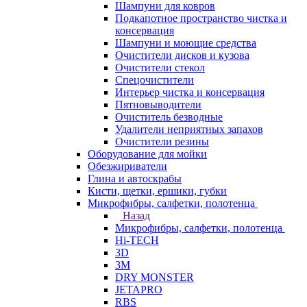
Шампуни для ковров
Подкапотное пространство чистка и
консервация
Шампуни и моющие средства
Очистители дисков и кузова
Очистители стекол
Спецочистители
Интерьер чистка и консервация
Пятновыводители
Очиститель безводные
Удалители неприятных запахов
Очистители резины
Оборудование для мойки
Обезжириватели
Глина и автоскрабы
Кисти, щетки, ершики, губки
Микрофибры, салфетки, полотенца
Назад
Микрофибры, салфетки, полотенца
Hi-TECH
3D
3М
DRY MONSTER
JETAPRO
RBS