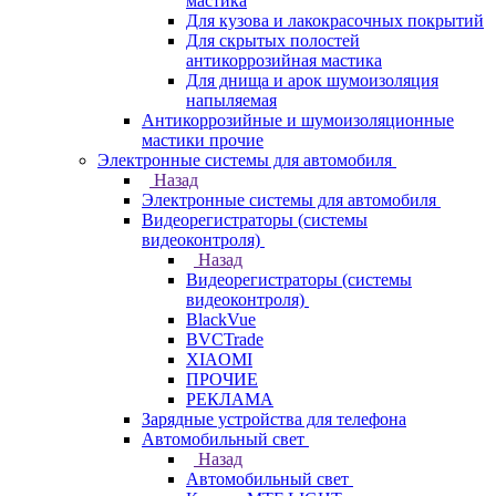
мастика
Для кузова и лакокрасочных покрытий
Для скрытых полостей
антикоррозийная мастика
Для днища и арок шумоизоляция
напыляемая
Антикоррозийные и шумоизоляционные
мастики прочие
Электронные системы для автомобиля
Назад
Электронные системы для автомобиля
Видеорегистраторы (системы
видеоконтроля)
Назад
Видеорегистраторы (системы
видеоконтроля)
BlackVue
BVCTrade
XIAOMI
ПРОЧИЕ
РЕКЛАМА
Зарядные устройства для телефона
Автомобильный свет
Назад
Автомобильный свет