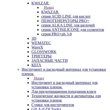
KWAZAR
Назад
KWAZAR
серия ACID LINE для кислот
ПЕНОГЕНЕРАТОРЫ PRO+
серия ALKA LINE для щелочей
серия ANTISILICONE для солвентов
серия PRO+ph 3-8
3D
WEMATEC
WaveX
GLOSSWORK
ТРИГГЕРЫ
ЗАПАСНЫЕ ЧАСТИ
КЕГА
Инструмент и расходный материал для установки
пленок
Назад
Инструмент и расходный материал для
установки пленок
Для предотвращения попадания влаги
Технические жидкости и активаторы для
установки пленок
Сумки для инструментов
GILA (GDI Tools)