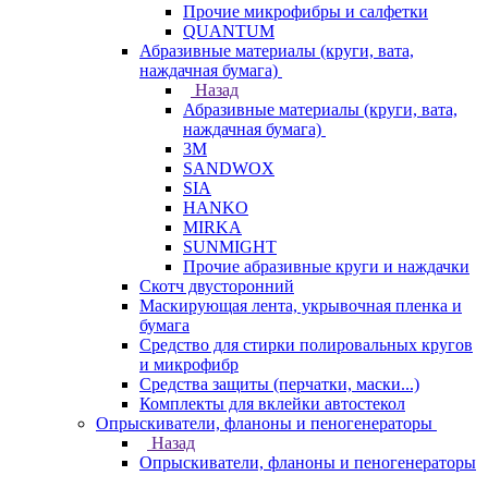
Прочие микрофибры и салфетки
QUANTUM
Абразивные материалы (круги, вата,
наждачная бумага)
Назад
Абразивные материалы (круги, вата,
наждачная бумага)
3М
SANDWOX
SIA
HANKO
MIRKA
SUNMIGHT
Прочие абразивные круги и наждачки
Скотч двусторонний
Маскирующая лента, укрывочная пленка и
бумага
Средство для стирки полировальных кругов
и микрофибр
Средства защиты (перчатки, маски...)
Комплекты для вклейки автостекол
Опрыскиватели, фланоны и пеногенераторы
Назад
Опрыскиватели, фланоны и пеногенераторы