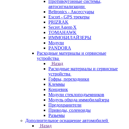
Противоугонные системы,
автосигнализации
Beltronics - Аксессуары
Escort - GPS трекеры
PRIZRAK
Secret Agent-X
TOMAHAWK
ИММОБИЛАЙЗЕРЫ
Модули
PANDORA
Расходные материалы и сервисные
устройства
Назад
Расходные материалы и сервисные
устройства
Гофры, переходники
Клеммы
Концевик
Модули стеклоподъемников
Модуль обхода иммобилайзера
Предохранители
Приводы, соленоиды
Разьемы
Дополнительное оснащение автомобилей
Назад