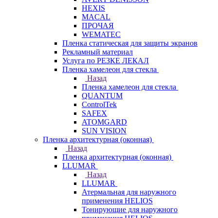
HEXIS
MACAL
ПРОЧАЯ
WEMATEC
Пленка статическая для защиты экранов
Рекламный материал
Услуга по РЕЗКЕ ЛЕКАЛ
Пленка хамелеон для стекла
Назад
Пленка хамелеон для стекла
QUANTUM
ControlTek
SAFEX
ATOMGARD
SUN VISION
Пленка архитектурная (оконная)
Назад
Пленка архитектурная (оконная)
LLUMAR
Назад
LLUMAR
Атермальная для наружного
применения HELIOS
Тонирующие для наружного