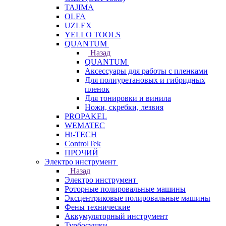
TAJIMA
OLFA
UZLEX
YELLO TOOLS
QUANTUM
Назад
QUANTUM
Аксессуары для работы с пленками
Для полиуретановых и гибридных
пленок
Для тонировки и винила
Ножи, скребки, лезвия
PROPAKEL
WEMATEC
Hi-TECH
ControlTek
ПРОЧИЙ
Электро инструмент
Назад
Электро инструмент
Роторные полировальные машины
Эксцентриковые полировальные машины
Фены технические
Аккумуляторный инструмент
Турбосушки