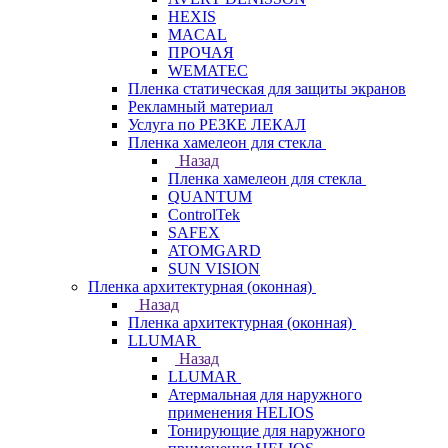
HEXIS
MACAL
ПРОЧАЯ
WEMATEC
Пленка статическая для защиты экранов
Рекламный материал
Услуга по РЕЗКЕ ЛЕКАЛ
Пленка хамелеон для стекла
Назад
Пленка хамелеон для стекла
QUANTUM
ControlTek
SAFEX
ATOMGARD
SUN VISION
Пленка архитектурная (оконная)
Назад
Пленка архитектурная (оконная)
LLUMAR
Назад
LLUMAR
Атермальная для наружного
применения HELIOS
Тонирующие для наружного