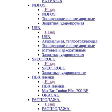
EXTERIOR
NDFOS
Назад
NDFOS
Тонирующие солнцезащитные
Защитная, ударопрочная
USB
Назад
USB
Атермальная, теплоотражающая
Тонирующие солнцезащитные
Матовые и декоративные
Защитная, ударопрочная
SPECTROLL
Назад
SPECTROLL
Защитные, ударопрочные
ПВХ пленки
Назад
ПВХ пленки
MacTac Tuning Film 700 BF
ORACAL
РАСПРОДАЖА
Назад
РАСПРОДАЖА