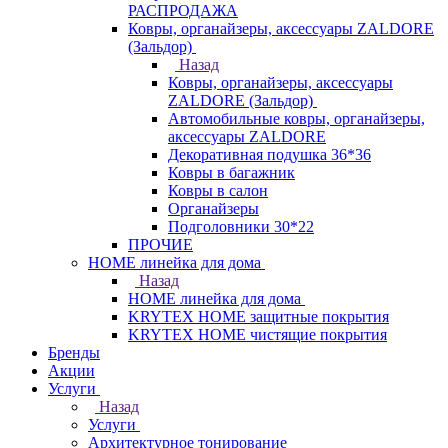
РАСПРОДАЖА
Ковры, органайзеры, аксессуары ZALDORE
(Зальдор)
Назад
Ковры, органайзеры, аксессуары
ZALDORE (Зальдор)
Автомобильные ковры, органайзеры,
аксессуары ZALDORE
Декоративная подушка 36*36
Ковры в багажник
Ковры в салон
Органайзеры
Подголовники 30*22
ПРОЧИЕ
HOME линейка для дома
Назад
HOME линейка для дома
KRYTEX HOME защитные покрытия
KRYTEX HOME чистящие покрытия
Бренды
Акции
Услуги
Назад
Услуги
Архитектурное тонирование