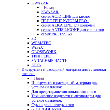
KWAZAR
Назад
KWAZAR
серия ACID LINE для кислот
ПЕНОГЕНЕРАТОРЫ PRO+
серия ALKA LINE для щелочей
серия ANTISILICONE для солвентов
серия PRO+ph 3-8
3D
WEMATEC
WaveX
GLOSSWORK
ТРИГГЕРЫ
ЗАПАСНЫЕ ЧАСТИ
КЕГА
Инструмент и расходный материал для установки
пленок
Назад
Инструмент и расходный материал для
установки пленок
Для предотвращения попадания влаги
Технические жидкости и активаторы для
установки пленок
Сумки для инструментов
GILA (GDI Tools)