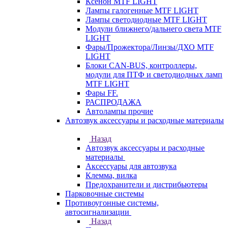
Ксенон MTF LIGHT
Лампы галогенные MTF LIGHT
Лампы светодиодные MTF LIGHT
Модули ближнего/дальнего света MTF
LIGHT
Фары/Прожектора/Линзы/ДХО MTF
LIGHT
Блоки CAN-BUS, контроллеры,
модули для ПТФ и светодиодных ламп
MTF LIGHT
Фары FF.
РАСПРОДАЖА
Автолампы прочие
Автозвук аксессуары и расходные материалы
Назад
Автозвук аксессуары и расходные
материалы
Аксессуары для автозвука
Клемма, вилка
Предохранители и дистрибьютеры
Парковочные системы
Противоугонные системы,
автосигнализации
Назад