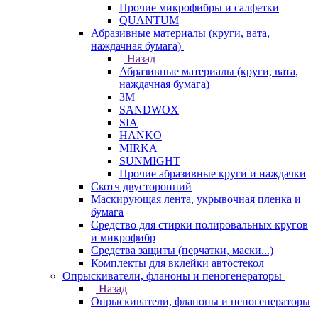
Прочие микрофибры и салфетки
QUANTUM
Абразивные материалы (круги, вата,
наждачная бумага)
Назад
Абразивные материалы (круги, вата,
наждачная бумага)
3М
SANDWOX
SIA
HANKO
MIRKA
SUNMIGHT
Прочие абразивные круги и наждачки
Скотч двусторонний
Маскирующая лента, укрывочная пленка и
бумага
Средство для стирки полировальных кругов
и микрофибр
Средства защиты (перчатки, маски...)
Комплекты для вклейки автостекол
Опрыскиватели, фланоны и пеногенераторы
Назад
Опрыскиватели, фланоны и пеногенераторы