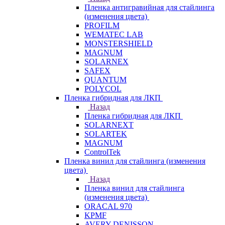
Пленка антигравийная для стайлинга
(изменения цвета)
PROFILM
WEMATEC LAB
MONSTERSHIELD
MAGNUM
SOLARNEX
SAFEX
QUANTUM
POLYCOL
Пленка гибридная для ЛКП
Назад
Пленка гибридная для ЛКП
SOLARNEXT
SOLARTEK
MAGNUM
ControlTek
Пленка винил для стайлинга (изменения
цвета)
Назад
Пленка винил для стайлинга
(изменения цвета)
ORACAL 970
KPMF
AVERY DENISSON