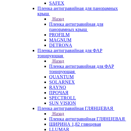
SAFEX
Пленка антигравийная для панорамных
крыш
Назад
Пленка антигравийная для
панорамных крыш
PROFILM
MAGNUM
DETRONA
Пленка антигравийная для ФАР
тонирующая
Назад
Пленка антигравийная для ФАР
тонирующая
QUANTUM
SOLARNEX
RAYNO
ПРОЧАЯ
SPECTROLL
SUN VISION
Пленка антигравийная ГЛЯНЦЕВАЯ
Назад
Пленка антигравийная ГЛЯНЦЕВАЯ
ШИРИНА 1,82 глянцевая
LLUMAR