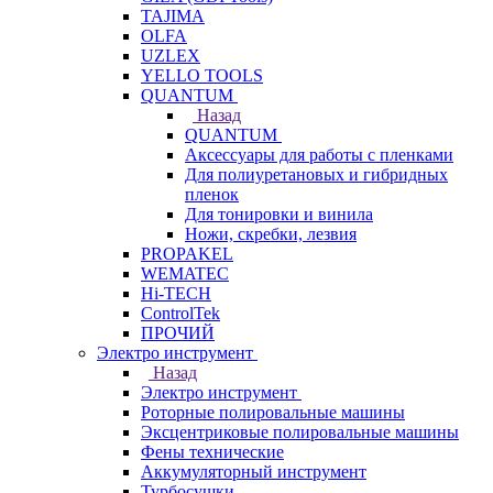
TAJIMA
OLFA
UZLEX
YELLO TOOLS
QUANTUM
Назад
QUANTUM
Аксессуары для работы с пленками
Для полиуретановых и гибридных
пленок
Для тонировки и винила
Ножи, скребки, лезвия
PROPAKEL
WEMATEC
Hi-TECH
ControlTek
ПРОЧИЙ
Электро инструмент
Назад
Электро инструмент
Роторные полировальные машины
Эксцентриковые полировальные машины
Фены технические
Аккумуляторный инструмент
Турбосушки