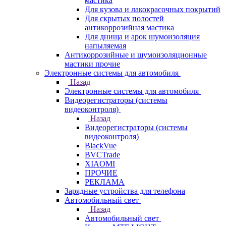
мастика
Для кузова и лакокрасочных покрытий
Для скрытых полостей
антикоррозийная мастика
Для днища и арок шумоизоляция
напыляемая
Антикоррозийные и шумоизоляционные
мастики прочие
Электронные системы для автомобиля
Назад
Электронные системы для автомобиля
Видеорегистраторы (системы
видеоконтроля)
Назад
Видеорегистраторы (системы
видеоконтроля)
BlackVue
BVCTrade
XIAOMI
ПРОЧИЕ
РЕКЛАМА
Зарядные устройства для телефона
Автомобильный свет
Назад
Автомобильный свет