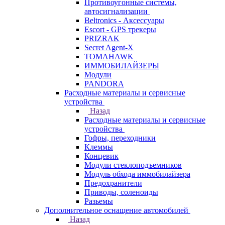
Противоугонные системы,
автосигнализации
Beltronics - Аксессуары
Escort - GPS трекеры
PRIZRAK
Secret Agent-X
TOMAHAWK
ИММОБИЛАЙЗЕРЫ
Модули
PANDORA
Расходные материалы и сервисные
устройства
Назад
Расходные материалы и сервисные
устройства
Гофры, переходники
Клеммы
Концевик
Модули стеклоподъемников
Модуль обхода иммобилайзера
Предохранители
Приводы, соленоиды
Разьемы
Дополнительное оснащение автомобилей
Назад