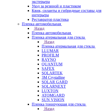
экстерьера
Уход за резиной и пластиком
Квик, силанты и гибридные составы для
интерьера
Реставратор пластика
Пленка автомобильная
Назад
Пленка автомобильная
Пленка атермальная для стекла
Назад
Пленка атермальная для стекла
LLUMAR
PROFILM
RAYNO
QUANTUM
SAFEX
SOLARTEK
3M Crystalline
SOLAR GARD
SOLARNEXT
LUXTON
ATOMGARD
SUN VISION
Пленка тонирующая для стекла
Назад