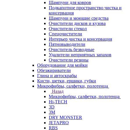
Шампуни для ковров
Подкапотное пространство чистка и
консервация
Шампуни и моющие средства
Очистители дисков и кузова
Очистители стекол
Спецочистители
Интерьер чистка и консервация
Пятновыводители
Очиститель безводные
Удалители неприятных запахов
Очистители резины
Оборудование для мойки
Обезжириватели
Глина и автоскрабы
Кисти, щетки, ершики, губки
Микрофибры, салфетки, полотенца
Назад
Микрофибры, салфетки, полотенца
Hi-TECH
3D
3М
DRY MONSTER
JETAPRO
RBS