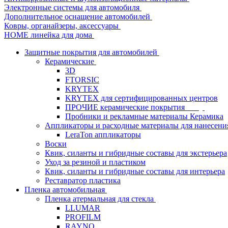
Электронные системы для автомобиля
Дополнительное оснащение автомобилей
Ковры, органайзеры, аксессуары
HOME линейка для дома
Защитные покрытия для автомобилей
Керамические
3D
FTORSIC
KRYTEX
KRYTEX для сертифицированных центров
ПРОЧИЕ керамические покрытия
Пробники и рекламные материалы Керамика
Аппликаторы и расходные материалы для нанесени
LeraTon аппликаторы
Воски
Квик, силанты и гибридные составы для экстерьера
Уход за резиной и пластиком
Квик, силанты и гибридные составы для интерьера
Реставратор пластика
Пленка автомобильная
Пленка атермальная для стекла
LLUMAR
PROFILM
RAYNO