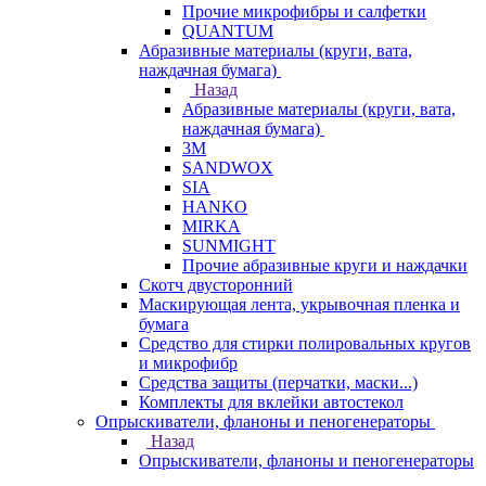
Прочие микрофибры и салфетки
QUANTUM
Абразивные материалы (круги, вата,
наждачная бумага)
Назад
Абразивные материалы (круги, вата,
наждачная бумага)
3М
SANDWOX
SIA
HANKO
MIRKA
SUNMIGHT
Прочие абразивные круги и наждачки
Скотч двусторонний
Маскирующая лента, укрывочная пленка и
бумага
Средство для стирки полировальных кругов
и микрофибр
Средства защиты (перчатки, маски...)
Комплекты для вклейки автостекол
Опрыскиватели, фланоны и пеногенераторы
Назад
Опрыскиватели, фланоны и пеногенераторы