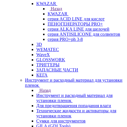
KWAZAR
Назад
KWAZAR
серия ACID LINE для кислот
ПЕНОГЕНЕРАТОРЫ PRO+
серия ALKA LINE для щелочей
серия ANTISILICONE для солвентов
серия PRO+ph 3-8
3D
WEMATEC
WaveX
GLOSSWORK
ТРИГГЕРЫ
ЗАПАСНЫЕ ЧАСТИ
КЕГА
Инструмент и расходный материал для установки
пленок
Назад
Инструмент и расходный материал для
установки пленок
Для предотвращения попадания влаги
Технические жидкости и активаторы для
установки пленок
Сумки для инструментов
GILA (GDI Tools)