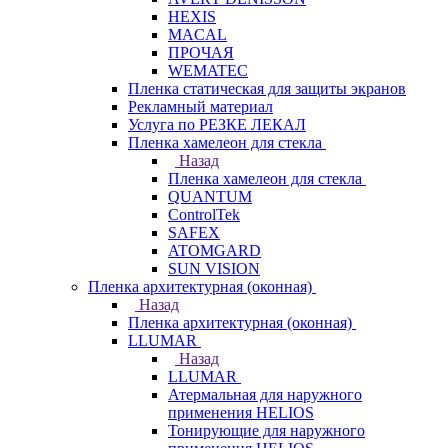
HEXIS
MACAL
ПРОЧАЯ
WEMATEC
Пленка статическая для защиты экранов
Рекламный материал
Услуга по РЕЗКЕ ЛЕКАЛ
Пленка хамелеон для стекла
Назад
Пленка хамелеон для стекла
QUANTUM
ControlTek
SAFEX
ATOMGARD
SUN VISION
Пленка архитектурная (оконная)
Назад
Пленка архитектурная (оконная)
LLUMAR
Назад
LLUMAR
Атермальная для наружного
применения HELIOS
Тонирующие для наружного