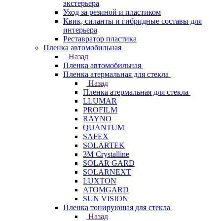
экстерьера
Уход за резиной и пластиком
Квик, силанты и гибридные составы для
интерьера
Реставратор пластика
Пленка автомобильная
Назад
Пленка автомобильная
Пленка атермальная для стекла
Назад
Пленка атермальная для стекла
LLUMAR
PROFILM
RAYNO
QUANTUM
SAFEX
SOLARTEK
3M Crystalline
SOLAR GARD
SOLARNEXT
LUXTON
ATOMGARD
SUN VISION
Пленка тонирующая для стекла
Назад