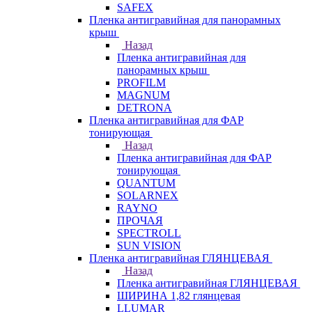
SAFEX
Пленка антигравийная для панорамных
крыш
Назад
Пленка антигравийная для
панорамных крыш
PROFILM
MAGNUM
DETRONA
Пленка антигравийная для ФАР
тонирующая
Назад
Пленка антигравийная для ФАР
тонирующая
QUANTUM
SOLARNEX
RAYNO
ПРОЧАЯ
SPECTROLL
SUN VISION
Пленка антигравийная ГЛЯНЦЕВАЯ
Назад
Пленка антигравийная ГЛЯНЦЕВАЯ
ШИРИНА 1,82 глянцевая
LLUMAR