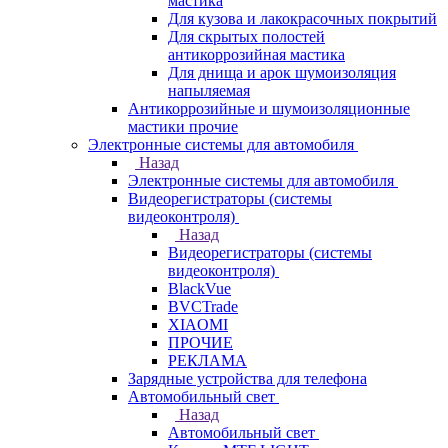
мастика
Для кузова и лакокрасочных покрытий
Для скрытых полостей
антикоррозийная мастика
Для днища и арок шумоизоляция
напыляемая
Антикоррозийные и шумоизоляционные
мастики прочие
Электронные системы для автомобиля
Назад
Электронные системы для автомобиля
Видеорегистраторы (системы
видеоконтроля)
Назад
Видеорегистраторы (системы
видеоконтроля)
BlackVue
BVCTrade
XIAOMI
ПРОЧИЕ
РЕКЛАМА
Зарядные устройства для телефона
Автомобильный свет
Назад
Автомобильный свет