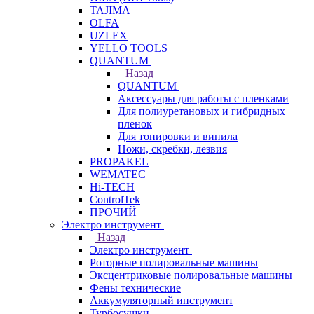
TAJIMA
OLFA
UZLEX
YELLO TOOLS
QUANTUM
Назад
QUANTUM
Аксессуары для работы с пленками
Для полиуретановых и гибридных
пленок
Для тонировки и винила
Ножи, скребки, лезвия
PROPAKEL
WEMATEC
Hi-TECH
ControlTek
ПРОЧИЙ
Электро инструмент
Назад
Электро инструмент
Роторные полировальные машины
Эксцентриковые полировальные машины
Фены технические
Аккумуляторный инструмент
Турбосушки