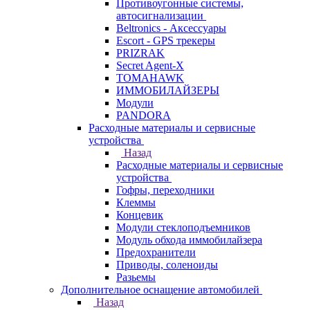
Противоугонные системы,
автосигнализации
Beltronics - Аксессуары
Escort - GPS трекеры
PRIZRAK
Secret Agent-X
TOMAHAWK
ИММОБИЛАЙЗЕРЫ
Модули
PANDORA
Расходные материалы и сервисные
устройства
Назад
Расходные материалы и сервисные
устройства
Гофры, переходники
Клеммы
Концевик
Модули стеклоподъемников
Модуль обхода иммобилайзера
Предохранители
Приводы, соленоиды
Разьемы
Дополнительное оснащение автомобилей
Назад