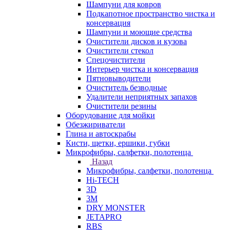
Шампуни для ковров
Подкапотное пространство чистка и
консервация
Шампуни и моющие средства
Очистители дисков и кузова
Очистители стекол
Спецочистители
Интерьер чистка и консервация
Пятновыводители
Очиститель безводные
Удалители неприятных запахов
Очистители резины
Оборудование для мойки
Обезжириватели
Глина и автоскрабы
Кисти, щетки, ершики, губки
Микрофибры, салфетки, полотенца
Назад
Микрофибры, салфетки, полотенца
Hi-TECH
3D
3М
DRY MONSTER
JETAPRO
RBS