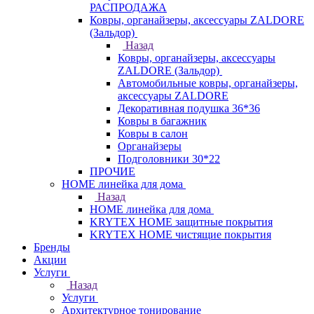
РАСПРОДАЖА
Ковры, органайзеры, аксессуары ZALDORE
(Зальдор)
Назад
Ковры, органайзеры, аксессуары
ZALDORE (Зальдор)
Автомобильные ковры, органайзеры,
аксессуары ZALDORE
Декоративная подушка 36*36
Ковры в багажник
Ковры в салон
Органайзеры
Подголовники 30*22
ПРОЧИЕ
HOME линейка для дома
Назад
HOME линейка для дома
KRYTEX HOME защитные покрытия
KRYTEX HOME чистящие покрытия
Бренды
Акции
Услуги
Назад
Услуги
Архитектурное тонирование