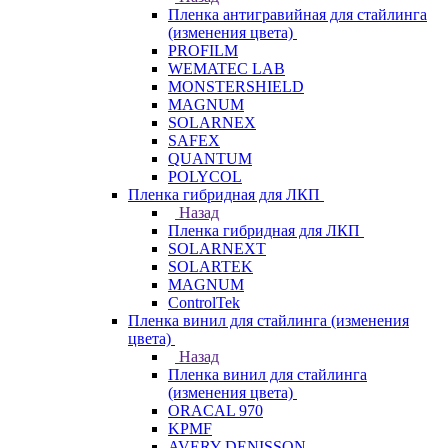
Пленка антигравийная для стайлинга
(изменения цвета)
PROFILM
WEMATEC LAB
MONSTERSHIELD
MAGNUM
SOLARNEX
SAFEX
QUANTUM
POLYCOL
Пленка гибридная для ЛКП
Назад
Пленка гибридная для ЛКП
SOLARNEXT
SOLARTEK
MAGNUM
ControlTek
Пленка винил для стайлинга (изменения
цвета)
Назад
Пленка винил для стайлинга
(изменения цвета)
ORACAL 970
KPMF
AVERY DENISSON