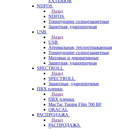
EXTERIOR
NDFOS
Назад
NDFOS
Тонирующие солнцезащитные
Защитная, ударопрочная
USB
Назад
USB
Атермальная, теплоотражающая
Тонирующие солнцезащитные
Матовые и декоративные
Защитная, ударопрочная
SPECTROLL
Назад
SPECTROLL
Защитные, ударопрочные
ПВХ пленки
Назад
ПВХ пленки
MacTac Tuning Film 700 BF
ORACAL
РАСПРОДАЖА
Назад
РАСПРОДАЖА