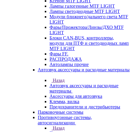
Ксенон MTF LIGHT
Лампы галогенные MTF LIGHT
Лампы светодиодные MTF LIGHT
Модули ближнего/дальнего света MTF
LIGHT
Фары/Прожектора/Линзы/ДХО MTF
LIGHT
Блоки CAN-BUS, контроллеры,
модули для ПТФ и светодиодных ламп
MTF LIGHT
Фары FF.
РАСПРОДАЖА
Автолампы прочие
Автозвук аксессуары и расходные материалы
Назад
Автозвук аксессуары и расходные
материалы
Аксессуары для автозвука
Клемма, вилка
Предохранители и дистрибьютеры
Парковочные системы
Противоугонные системы,
автосигнализации
Назад