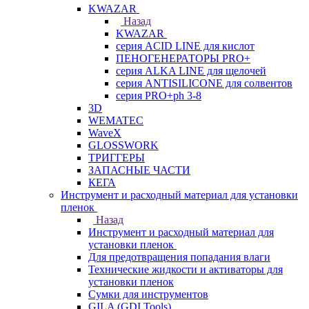
KWAZAR
Назад
KWAZAR
серия ACID LINE для кислот
ПЕНОГЕНЕРАТОРЫ PRO+
серия ALKA LINE для щелочей
серия ANTISILICONE для солвентов
серия PRO+ph 3-8
3D
WEMATEC
WaveX
GLOSSWORK
ТРИГГЕРЫ
ЗАПАСНЫЕ ЧАСТИ
КЕГА
Инструмент и расходный материал для установки
пленок
Назад
Инструмент и расходный материал для
установки пленок
Для предотвращения попадания влаги
Технические жидкости и активаторы для
установки пленок
Сумки для инструментов
GILA (GDI Tools)