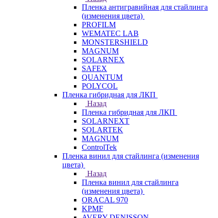
Пленка антигравийная для стайлинга
(изменения цвета)
PROFILM
WEMATEC LAB
MONSTERSHIELD
MAGNUM
SOLARNEX
SAFEX
QUANTUM
POLYCOL
Пленка гибридная для ЛКП
Назад
Пленка гибридная для ЛКП
SOLARNEXT
SOLARTEK
MAGNUM
ControlTek
Пленка винил для стайлинга (изменения
цвета)
Назад
Пленка винил для стайлинга
(изменения цвета)
ORACAL 970
KPMF
AVERY DENISSON