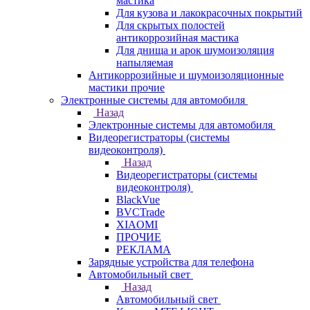
мастика
Для кузова и лакокрасочных покрытий
Для скрытых полостей
антикоррозийная мастика
Для днища и арок шумоизоляция
напыляемая
Антикоррозийные и шумоизоляционные
мастики прочие
Электронные системы для автомобиля
Назад
Электронные системы для автомобиля
Видеорегистраторы (системы
видеоконтроля)
Назад
Видеорегистраторы (системы
видеоконтроля)
BlackVue
BVCTrade
XIAOMI
ПРОЧИЕ
РЕКЛАМА
Зарядные устройства для телефона
Автомобильный свет
Назад
Автомобильный свет