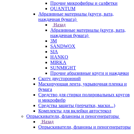
Прочие микрофибры и салфетки
QUANTUM
Абразивные материалы (круги, вата,
наждачная бумага)
Назад
Абразивные материалы (круги, вата,
наждачная бумага)
3М
SANDWOX
SIA
HANKO
MIRKA
SUNMIGHT
Прочие абразивные круги и наждачки
Скотч двусторонний
Маскирующая лента, укрывочная пленка и
бумага
Средство для стирки полировальных кругов
и микрофибр
Средства защиты (перчатки, маски...)
Комплекты для вклейки автостекол
Опрыскиватели, фланоны и пеногенераторы
Назад
Опрыскиватели, фланоны и пеногенераторы