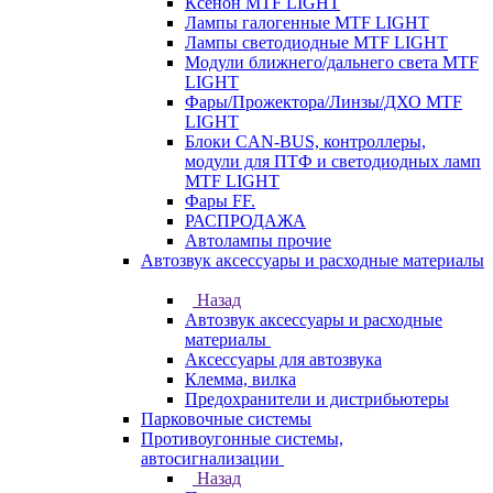
Ксенон MTF LIGHT
Лампы галогенные MTF LIGHT
Лампы светодиодные MTF LIGHT
Модули ближнего/дальнего света MTF
LIGHT
Фары/Прожектора/Линзы/ДХО MTF
LIGHT
Блоки CAN-BUS, контроллеры,
модули для ПТФ и светодиодных ламп
MTF LIGHT
Фары FF.
РАСПРОДАЖА
Автолампы прочие
Автозвук аксессуары и расходные материалы
Назад
Автозвук аксессуары и расходные
материалы
Аксессуары для автозвука
Клемма, вилка
Предохранители и дистрибьютеры
Парковочные системы
Противоугонные системы,
автосигнализации
Назад