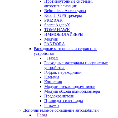
Противоугонные системы,
автосигнализации
Beltronics - Аксессуары
Escort - GPS трекеры
PRIZRAK
Secret Agent-X
TOMAHAWK
ИММОБИЛАЙЗЕРЫ
Модули
PANDORA
Расходные материалы и сервисные
устройства
Назад
Расходные материалы и сервисные
устройства
Гофры, переходники
Клеммы
Концевик
Модули стеклоподъемников
Модуль обхода иммобилайзера
Предохранители
Приводы, соленоиды
Разьемы
Дополнительное оснащение автомобилей
Назад