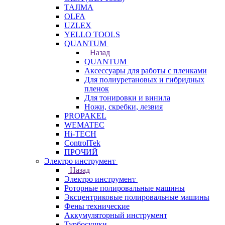
TAJIMA
OLFA
UZLEX
YELLO TOOLS
QUANTUM
Назад
QUANTUM
Аксессуары для работы с пленками
Для полиуретановых и гибридных
пленок
Для тонировки и винила
Ножи, скребки, лезвия
PROPAKEL
WEMATEC
Hi-TECH
ControlTek
ПРОЧИЙ
Электро инструмент
Назад
Электро инструмент
Роторные полировальные машины
Эксцентриковые полировальные машины
Фены технические
Аккумуляторный инструмент
Турбосушки