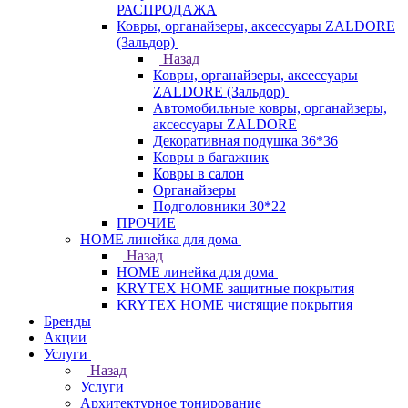
РАСПРОДАЖА
Ковры, органайзеры, аксессуары ZALDORE
(Зальдор)
Назад
Ковры, органайзеры, аксессуары
ZALDORE (Зальдор)
Автомобильные ковры, органайзеры,
аксессуары ZALDORE
Декоративная подушка 36*36
Ковры в багажник
Ковры в салон
Органайзеры
Подголовники 30*22
ПРОЧИЕ
HOME линейка для дома
Назад
HOME линейка для дома
KRYTEX HOME защитные покрытия
KRYTEX HOME чистящие покрытия
Бренды
Акции
Услуги
Назад
Услуги
Архитектурное тонирование