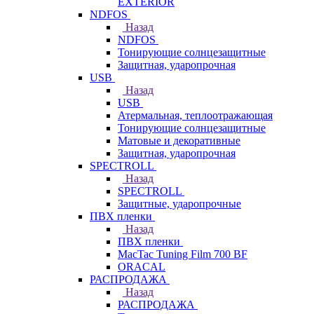
EXTERIOR
NDFOS
Назад
NDFOS
Тонирующие солнцезащитные
Защитная, ударопрочная
USB
Назад
USB
Атермальная, теплоотражающая
Тонирующие солнцезащитные
Матовые и декоративные
Защитная, ударопрочная
SPECTROLL
Назад
SPECTROLL
Защитные, ударопрочные
ПВХ пленки
Назад
ПВХ пленки
MacTac Tuning Film 700 BF
ORACAL
РАСПРОДАЖА
Назад
РАСПРОДАЖА