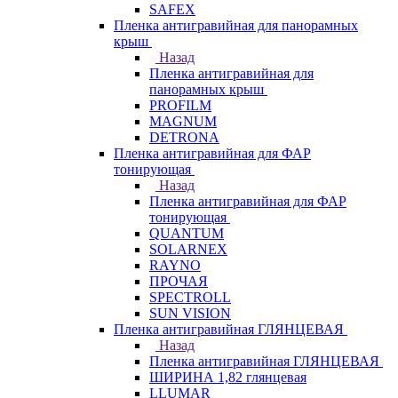
SAFEX
Пленка антигравийная для панорамных
крыш
Назад
Пленка антигравийная для
панорамных крыш
PROFILM
MAGNUM
DETRONA
Пленка антигравийная для ФАР
тонирующая
Назад
Пленка антигравийная для ФАР
тонирующая
QUANTUM
SOLARNEX
RAYNO
ПРОЧАЯ
SPECTROLL
SUN VISION
Пленка антигравийная ГЛЯНЦЕВАЯ
Назад
Пленка антигравийная ГЛЯНЦЕВАЯ
ШИРИНА 1,82 глянцевая
LLUMAR