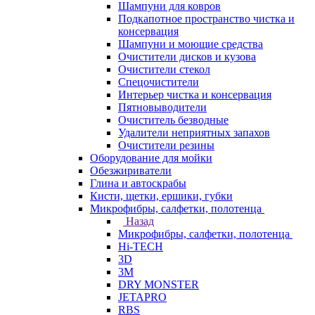
Шампуни для ковров
Подкапотное пространство чистка и
консервация
Шампуни и моющие средства
Очистители дисков и кузова
Очистители стекол
Спецочистители
Интерьер чистка и консервация
Пятновыводители
Очиститель безводные
Удалители неприятных запахов
Очистители резины
Оборудование для мойки
Обезжириватели
Глина и автоскрабы
Кисти, щетки, ершики, губки
Микрофибры, салфетки, полотенца
Назад
Микрофибры, салфетки, полотенца
Hi-TECH
3D
3М
DRY MONSTER
JETAPRO
RBS