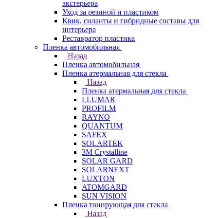
экстерьера
Уход за резиной и пластиком
Квик, силанты и гибридные составы для
интерьера
Реставратор пластика
Пленка автомобильная
Назад
Пленка автомобильная
Пленка атермальная для стекла
Назад
Пленка атермальная для стекла
LLUMAR
PROFILM
RAYNO
QUANTUM
SAFEX
SOLARTEK
3M Crystalline
SOLAR GARD
SOLARNEXT
LUXTON
ATOMGARD
SUN VISION
Пленка тонирующая для стекла
Назад