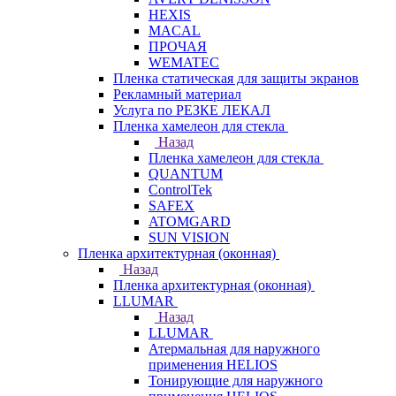
HEXIS
MACAL
ПРОЧАЯ
WEMATEC
Пленка статическая для защиты экранов
Рекламный материал
Услуга по РЕЗКЕ ЛЕКАЛ
Пленка хамелеон для стекла
Назад
Пленка хамелеон для стекла
QUANTUM
ControlTek
SAFEX
ATOMGARD
SUN VISION
Пленка архитектурная (оконная)
Назад
Пленка архитектурная (оконная)
LLUMAR
Назад
LLUMAR
Атермальная для наружного
применения HELIOS
Тонирующие для наружного