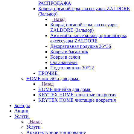
РАСПРОДАЖА
Ковры, органайзеры, аксессуары ZALDORE
(Зальдор)
Назад
Ковры, органайзеры, аксессуары
ZALDORE (Зальдор)
Автомобильные ковры, органайзеры,
аксессуары ZALDORE
Декоративная подушка 36*36
Ковры в багажник
Ковры в салон
Органайзеры
Подголовники 30*22
ПРОЧИЕ
HOME линейка для дома
Назад
HOME линейка для дома
KRYTEX HOME защитные покрытия
KRYTEX HOME чистящие покрытия
Бренды
Акции
Услуги
Назад
Услуги
Архитектурное тонирование