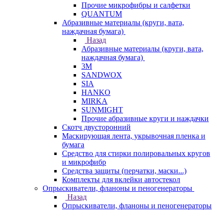
Прочие микрофибры и салфетки
QUANTUM
Абразивные материалы (круги, вата,
наждачная бумага)
Назад
Абразивные материалы (круги, вата,
наждачная бумага)
3М
SANDWOX
SIA
HANKO
MIRKA
SUNMIGHT
Прочие абразивные круги и наждачки
Скотч двусторонний
Маскирующая лента, укрывочная пленка и
бумага
Средство для стирки полировальных кругов
и микрофибр
Средства защиты (перчатки, маски...)
Комплекты для вклейки автостекол
Опрыскиватели, фланоны и пеногенераторы
Назад
Опрыскиватели, фланоны и пеногенераторы