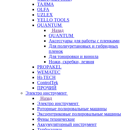
TAJIMA
OLFA
UZLEX
YELLO TOOLS
QUANTUM
Назад
QUANTUM
Аксессуары для работы с пленками
Для полиуретановых и гибридных
пленок
Для тонировки и винила
Ножи, скребки, лезвия
PROPAKEL
WEMATEC
Hi-TECH
ControlTek
ПРОЧИЙ
Электро инструмент
Назад
Электро инструмент
Роторные полировальные машины
Эксцентриковые полировальные машины
Фены технические
Аккумуляторный инструмент
Турбосушки