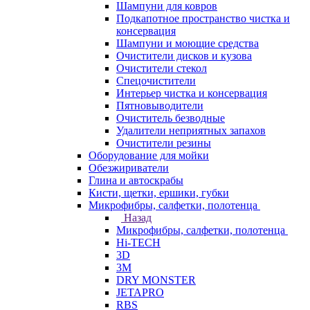
Шампуни для ковров
Подкапотное пространство чистка и
консервация
Шампуни и моющие средства
Очистители дисков и кузова
Очистители стекол
Спецочистители
Интерьер чистка и консервация
Пятновыводители
Очиститель безводные
Удалители неприятных запахов
Очистители резины
Оборудование для мойки
Обезжириватели
Глина и автоскрабы
Кисти, щетки, ершики, губки
Микрофибры, салфетки, полотенца
Назад
Микрофибры, салфетки, полотенца
Hi-TECH
3D
3М
DRY MONSTER
JETAPRO
RBS