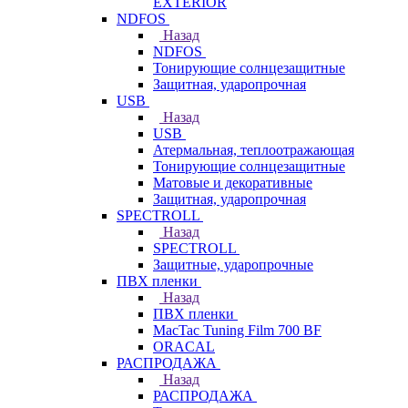
EXTERIOR
NDFOS
Назад
NDFOS
Тонирующие солнцезащитные
Защитная, ударопрочная
USB
Назад
USB
Атермальная, теплоотражающая
Тонирующие солнцезащитные
Матовые и декоративные
Защитная, ударопрочная
SPECTROLL
Назад
SPECTROLL
Защитные, ударопрочные
ПВХ пленки
Назад
ПВХ пленки
MacTac Tuning Film 700 BF
ORACAL
РАСПРОДАЖА
Назад
РАСПРОДАЖА