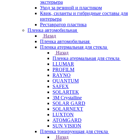
экстерьера
Уход за резиной и пластиком
Квик, силанты и гибридные составы для
интерьера
Реставратор пластика
Пленка автомобильная
Назад
Пленка автомобильная
Пленка атермальная для стекла
Назад
Пленка атермальная для стекла
LLUMAR
PROFILM
RAYNO
QUANTUM
SAFEX
SOLARTEK
3M Crystalline
SOLAR GARD
SOLARNEXT
LUXTON
ATOMGARD
SUN VISION
Пленка тонирующая для стекла
Назад