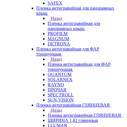
SAFEX
Пленка антигравийная для панорамных
крыш
Назад
Пленка антигравийная для
панорамных крыш
PROFILM
MAGNUM
DETRONA
Пленка антигравийная для ФАР
тонирующая
Назад
Пленка антигравийная для ФАР
тонирующая
QUANTUM
SOLARNEX
RAYNO
ПРОЧАЯ
SPECTROLL
SUN VISION
Пленка антигравийная ГЛЯНЦЕВАЯ
Назад
Пленка антигравийная ГЛЯНЦЕВАЯ
ШИРИНА 1,82 глянцевая
LLUMAR