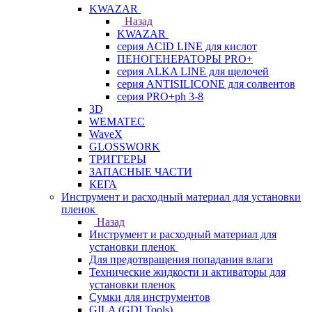
KWAZAR
Назад
KWAZAR
серия ACID LINE для кислот
ПЕНОГЕНЕРАТОРЫ PRO+
серия ALKA LINE для щелочей
серия ANTISILICONE для солвентов
серия PRO+ph 3-8
3D
WEMATEC
WaveX
GLOSSWORK
ТРИГГЕРЫ
ЗАПАСНЫЕ ЧАСТИ
КЕГА
Инструмент и расходный материал для установки
пленок
Назад
Инструмент и расходный материал для
установки пленок
Для предотвращения попадания влаги
Технические жидкости и активаторы для
установки пленок
Сумки для инструментов
GILA (GDI Tools)