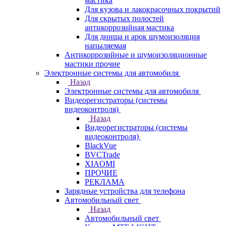
мастика
Для кузова и лакокрасочных покрытий
Для скрытых полостей
антикоррозийная мастика
Для днища и арок шумоизоляция
напыляемая
Антикоррозийные и шумоизоляционные
мастики прочие
Электронные системы для автомобиля
Назад
Электронные системы для автомобиля
Видеорегистраторы (системы
видеоконтроля)
Назад
Видеорегистраторы (системы
видеоконтроля)
BlackVue
BVCTrade
XIAOMI
ПРОЧИЕ
РЕКЛАМА
Зарядные устройства для телефона
Автомобильный свет
Назад
Автомобильный свет