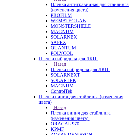
Пленка антигравийная для стайлинга
(изменения цвета)
PROFILM
WEMATEC LAB
MONSTERSHIELD
MAGNUM
SOLARNEX
SAFEX
QUANTUM
POLYCOL
Пленка гибридная для ЛКП
Назад
Пленка гибридная для ЛКП
SOLARNEXT
SOLARTEK
MAGNUM
ControlTek
Пленка винил для стайлинга (изменения
цвета)
Назад
Пленка винил для стайлинга
(изменения цвета)
ORACAL 970
KPMF
AVERY DENISSON