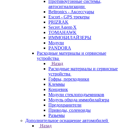
Противоугонные системы,
автосигнализации
Beltronics - Аксессуары
Escort - GPS трекеры
PRIZRAK
Secret Agent-X
TOMAHAWK
ИММОБИЛАЙЗЕРЫ
Модули
PANDORA
Расходные материалы и сервисные
устройства
Назад
Расходные материалы и сервисные
устройства
Гофры, переходники
Клеммы
Концевик
Модули стеклоподъемников
Модуль обхода иммобилайзера
Предохранители
Приводы, соленоиды
Разьемы
Дополнительное оснащение автомобилей
Назад