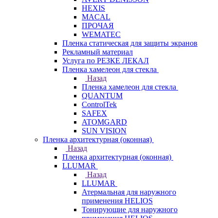
HEXIS
MACAL
ПРОЧАЯ
WEMATEC
Пленка статическая для защиты экранов
Рекламный материал
Услуга по РЕЗКЕ ЛЕКАЛ
Пленка хамелеон для стекла
Назад
Пленка хамелеон для стекла
QUANTUM
ControlTek
SAFEX
ATOMGARD
SUN VISION
Пленка архитектурная (оконная)
Назад
Пленка архитектурная (оконная)
LLUMAR
Назад
LLUMAR
Атермальная для наружного
применения HELIOS
Тонирующие для наружного