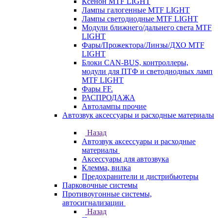
Ксенон MTF LIGHT
Лампы галогенные MTF LIGHT
Лампы светодиодные MTF LIGHT
Модули ближнего/дальнего света MTF
LIGHT
Фары/Прожектора/Линзы/ДХО MTF
LIGHT
Блоки CAN-BUS, контроллеры,
модули для ПТФ и светодиодных ламп
MTF LIGHT
Фары FF.
РАСПРОДАЖА
Автолампы прочие
Автозвук аксессуары и расходные материалы
Назад
Автозвук аксессуары и расходные
материалы
Аксессуары для автозвука
Клемма, вилка
Предохранители и дистрибьютеры
Парковочные системы
Противоугонные системы,
автосигнализации
Назад