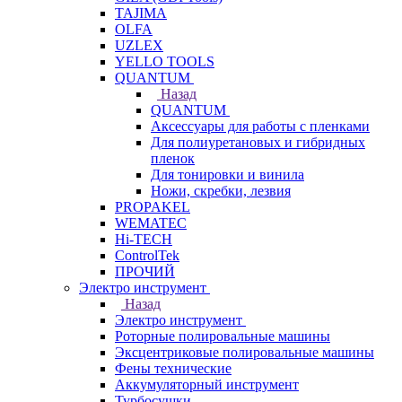
TAJIMA
OLFA
UZLEX
YELLO TOOLS
QUANTUM
Назад
QUANTUM
Аксессуары для работы с пленками
Для полиуретановых и гибридных
пленок
Для тонировки и винила
Ножи, скребки, лезвия
PROPAKEL
WEMATEC
Hi-TECH
ControlTek
ПРОЧИЙ
Электро инструмент
Назад
Электро инструмент
Роторные полировальные машины
Эксцентриковые полировальные машины
Фены технические
Аккумуляторный инструмент
Турбосушки