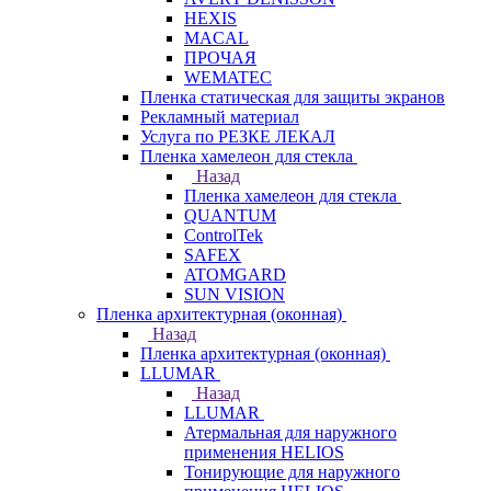
HEXIS
MACAL
ПРОЧАЯ
WEMATEC
Пленка статическая для защиты экранов
Рекламный материал
Услуга по РЕЗКЕ ЛЕКАЛ
Пленка хамелеон для стекла
Назад
Пленка хамелеон для стекла
QUANTUM
ControlTek
SAFEX
ATOMGARD
SUN VISION
Пленка архитектурная (оконная)
Назад
Пленка архитектурная (оконная)
LLUMAR
Назад
LLUMAR
Атермальная для наружного
применения HELIOS
Тонирующие для наружного