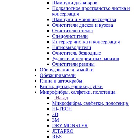
Шампуни для ковров
Подкапотное пространство чистка и
консервация
Шампуни и моющие средства
Очистители дисков и кузова
Очистители стекол
Спецочистители
Интерьер чистка и консервация
Пятновыводители
Очиститель безводные
Удалители неприятных запахов
Очистители резины
Оборудование для мойки
Обезжириватели
Глина и автоскрабы
Кисти, щетки, ершики, губки
Микрофибры, салфетки, полотенца
Назад
Микрофибры, салфетки, полотенца
Hi-TECH
3D
3М
DRY MONSTER
JETAPRO
RBS