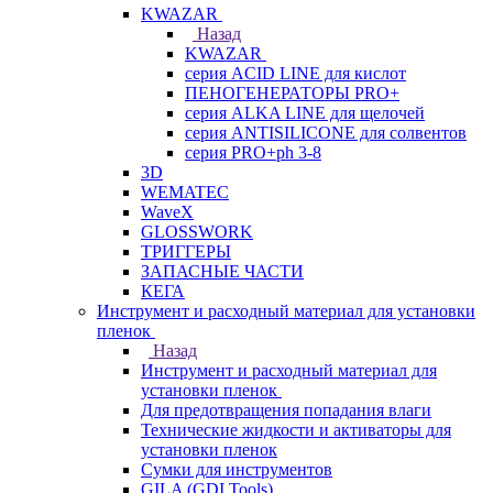
KWAZAR
Назад
KWAZAR
серия ACID LINE для кислот
ПЕНОГЕНЕРАТОРЫ PRO+
серия ALKA LINE для щелочей
серия ANTISILICONE для солвентов
серия PRO+ph 3-8
3D
WEMATEC
WaveX
GLOSSWORK
ТРИГГЕРЫ
ЗАПАСНЫЕ ЧАСТИ
КЕГА
Инструмент и расходный материал для установки
пленок
Назад
Инструмент и расходный материал для
установки пленок
Для предотвращения попадания влаги
Технические жидкости и активаторы для
установки пленок
Сумки для инструментов
GILA (GDI Tools)