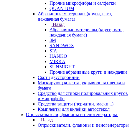
Прочие микрофибры и салфетки
QUANTUM
Абразивные материалы (круги, вата,
наждачная бумага)
Назад
Абразивные материалы (круги, вата,
наждачная бумага)
3М
SANDWOX
SIA
HANKO
MIRKA
SUNMIGHT
Прочие абразивные круги и наждачки
Скотч двусторонний
Маскирующая лента, укрывочная пленка и
бумага
Средство для стирки полировальных кругов
и микрофибр
Средства защиты (перчатки, маски...)
Комплекты для вклейки автостекол
Опрыскиватели, фланоны и пеногенераторы
Назад
Опрыскиватели, фланоны и пеногенераторы