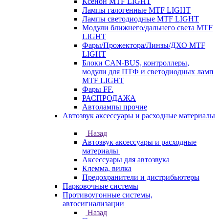
Ксенон MTF LIGHT
Лампы галогенные MTF LIGHT
Лампы светодиодные MTF LIGHT
Модули ближнего/дальнего света MTF
LIGHT
Фары/Прожектора/Линзы/ДХО MTF
LIGHT
Блоки CAN-BUS, контроллеры,
модули для ПТФ и светодиодных ламп
MTF LIGHT
Фары FF.
РАСПРОДАЖА
Автолампы прочие
Автозвук аксессуары и расходные материалы
Назад
Автозвук аксессуары и расходные
материалы
Аксессуары для автозвука
Клемма, вилка
Предохранители и дистрибьютеры
Парковочные системы
Противоугонные системы,
автосигнализации
Назад