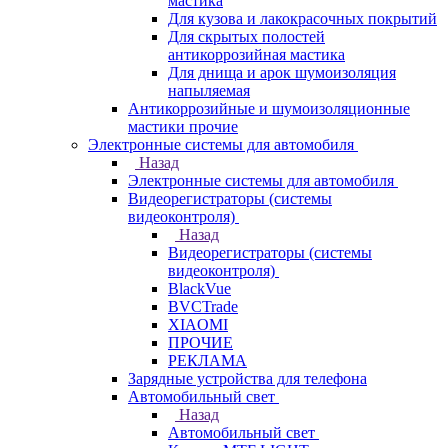
мастика
Для кузова и лакокрасочных покрытий
Для скрытых полостей
антикоррозийная мастика
Для днища и арок шумоизоляция
напыляемая
Антикоррозийные и шумоизоляционные
мастики прочие
Электронные системы для автомобиля
Назад
Электронные системы для автомобиля
Видеорегистраторы (системы
видеоконтроля)
Назад
Видеорегистраторы (системы
видеоконтроля)
BlackVue
BVCTrade
XIAOMI
ПРОЧИЕ
РЕКЛАМА
Зарядные устройства для телефона
Автомобильный свет
Назад
Автомобильный свет