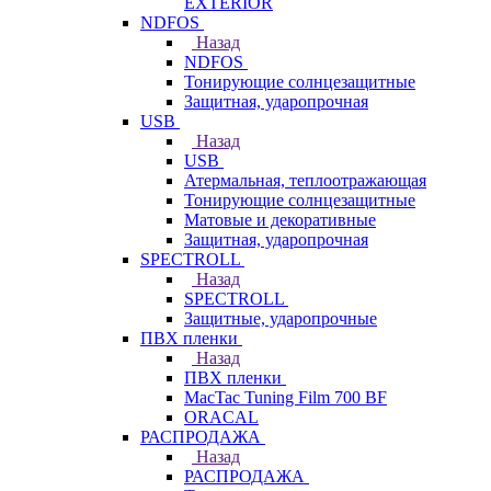
EXTERIOR
NDFOS
Назад
NDFOS
Тонирующие солнцезащитные
Защитная, ударопрочная
USB
Назад
USB
Атермальная, теплоотражающая
Тонирующие солнцезащитные
Матовые и декоративные
Защитная, ударопрочная
SPECTROLL
Назад
SPECTROLL
Защитные, ударопрочные
ПВХ пленки
Назад
ПВХ пленки
MacTac Tuning Film 700 BF
ORACAL
РАСПРОДАЖА
Назад
РАСПРОДАЖА