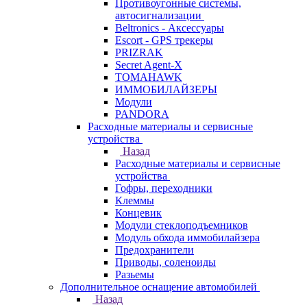
Противоугонные системы,
автосигнализации
Beltronics - Аксессуары
Escort - GPS трекеры
PRIZRAK
Secret Agent-X
TOMAHAWK
ИММОБИЛАЙЗЕРЫ
Модули
PANDORA
Расходные материалы и сервисные
устройства
Назад
Расходные материалы и сервисные
устройства
Гофры, переходники
Клеммы
Концевик
Модули стеклоподъемников
Модуль обхода иммобилайзера
Предохранители
Приводы, соленоиды
Разьемы
Дополнительное оснащение автомобилей
Назад