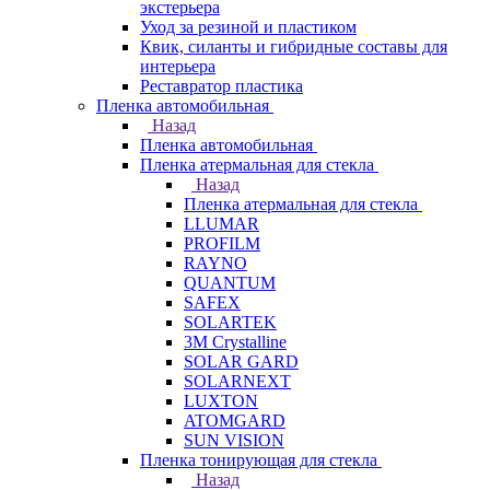
экстерьера
Уход за резиной и пластиком
Квик, силанты и гибридные составы для
интерьера
Реставратор пластика
Пленка автомобильная
Назад
Пленка автомобильная
Пленка атермальная для стекла
Назад
Пленка атермальная для стекла
LLUMAR
PROFILM
RAYNO
QUANTUM
SAFEX
SOLARTEK
3M Crystalline
SOLAR GARD
SOLARNEXT
LUXTON
ATOMGARD
SUN VISION
Пленка тонирующая для стекла
Назад