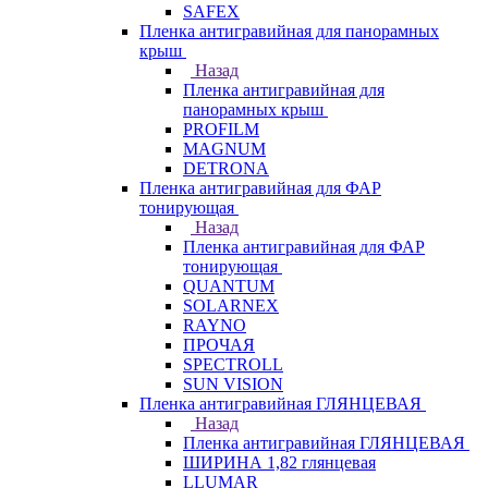
SAFEX
Пленка антигравийная для панорамных
крыш
Назад
Пленка антигравийная для
панорамных крыш
PROFILM
MAGNUM
DETRONA
Пленка антигравийная для ФАР
тонирующая
Назад
Пленка антигравийная для ФАР
тонирующая
QUANTUM
SOLARNEX
RAYNO
ПРОЧАЯ
SPECTROLL
SUN VISION
Пленка антигравийная ГЛЯНЦЕВАЯ
Назад
Пленка антигравийная ГЛЯНЦЕВАЯ
ШИРИНА 1,82 глянцевая
LLUMAR