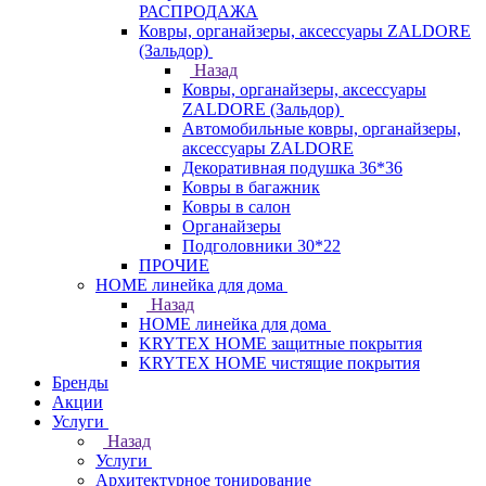
РАСПРОДАЖА
Ковры, органайзеры, аксессуары ZALDORE
(Зальдор)
Назад
Ковры, органайзеры, аксессуары
ZALDORE (Зальдор)
Автомобильные ковры, органайзеры,
аксессуары ZALDORE
Декоративная подушка 36*36
Ковры в багажник
Ковры в салон
Органайзеры
Подголовники 30*22
ПРОЧИЕ
HOME линейка для дома
Назад
HOME линейка для дома
KRYTEX HOME защитные покрытия
KRYTEX HOME чистящие покрытия
Бренды
Акции
Услуги
Назад
Услуги
Архитектурное тонирование