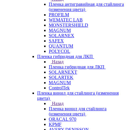
Пленка антигравийная для стайлинга
(изменения цвета)
PROFILM
WEMATEC LAB
MONSTERSHIELD
MAGNUM
SOLARNEX
SAFEX
QUANTUM
POLYCOL
Пленка гибридная для ЛКП
Назад
Пленка гибридная для ЛКП
SOLARNEXT
SOLARTEK
MAGNUM
ControlTek
Пленка винил для стайлинга (изменения
цвета)
Назад
Пленка винил для стайлинга
(изменения цвета)
ORACAL 970
KPMF
AVERY DENISSON