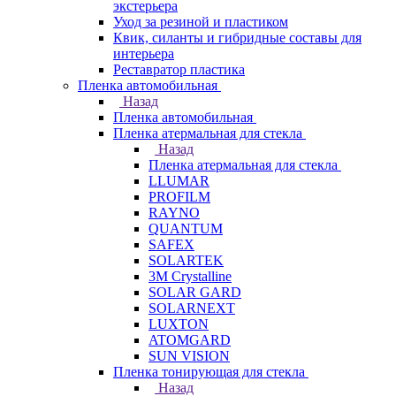
экстерьера
Уход за резиной и пластиком
Квик, силанты и гибридные составы для
интерьера
Реставратор пластика
Пленка автомобильная
Назад
Пленка автомобильная
Пленка атермальная для стекла
Назад
Пленка атермальная для стекла
LLUMAR
PROFILM
RAYNO
QUANTUM
SAFEX
SOLARTEK
3M Crystalline
SOLAR GARD
SOLARNEXT
LUXTON
ATOMGARD
SUN VISION
Пленка тонирующая для стекла
Назад