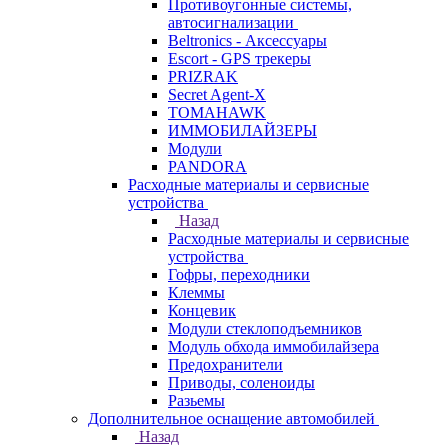
Противоугонные системы,
автосигнализации
Beltronics - Аксессуары
Escort - GPS трекеры
PRIZRAK
Secret Agent-X
TOMAHAWK
ИММОБИЛАЙЗЕРЫ
Модули
PANDORA
Расходные материалы и сервисные
устройства
Назад
Расходные материалы и сервисные
устройства
Гофры, переходники
Клеммы
Концевик
Модули стеклоподъемников
Модуль обхода иммобилайзера
Предохранители
Приводы, соленоиды
Разьемы
Дополнительное оснащение автомобилей
Назад