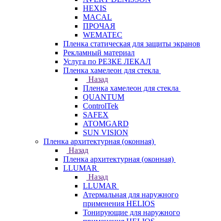
HEXIS
MACAL
ПРОЧАЯ
WEMATEC
Пленка статическая для защиты экранов
Рекламный материал
Услуга по РЕЗКЕ ЛЕКАЛ
Пленка хамелеон для стекла
Назад
Пленка хамелеон для стекла
QUANTUM
ControlTek
SAFEX
ATOMGARD
SUN VISION
Пленка архитектурная (оконная)
Назад
Пленка архитектурная (оконная)
LLUMAR
Назад
LLUMAR
Атермальная для наружного
применения HELIOS
Тонирующие для наружного