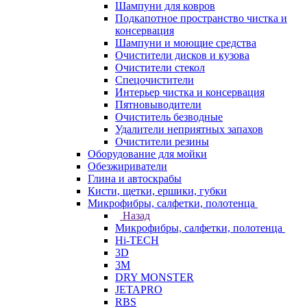
Шампуни для ковров
Подкапотное пространство чистка и
консервация
Шампуни и моющие средства
Очистители дисков и кузова
Очистители стекол
Спецочистители
Интерьер чистка и консервация
Пятновыводители
Очиститель безводные
Удалители неприятных запахов
Очистители резины
Оборудование для мойки
Обезжириватели
Глина и автоскрабы
Кисти, щетки, ершики, губки
Микрофибры, салфетки, полотенца
Назад
Микрофибры, салфетки, полотенца
Hi-TECH
3D
3М
DRY MONSTER
JETAPRO
RBS