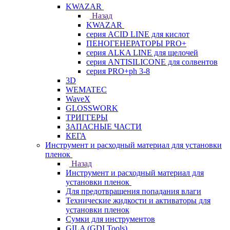
KWAZAR
Назад
KWAZAR
серия ACID LINE для кислот
ПЕНОГЕНЕРАТОРЫ PRO+
серия ALKA LINE для щелочей
серия ANTISILICONE для солвентов
серия PRO+ph 3-8
3D
WEMATEC
WaveX
GLOSSWORK
ТРИГГЕРЫ
ЗАПАСНЫЕ ЧАСТИ
КЕГА
Инструмент и расходный материал для установки
пленок
Назад
Инструмент и расходный материал для
установки пленок
Для предотвращения попадания влаги
Технические жидкости и активаторы для
установки пленок
Сумки для инструментов
GILA (GDI Tools)