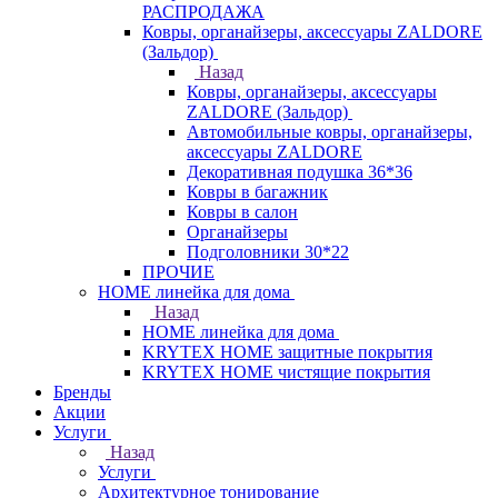
РАСПРОДАЖА
Ковры, органайзеры, аксессуары ZALDORE
(Зальдор)
Назад
Ковры, органайзеры, аксессуары
ZALDORE (Зальдор)
Автомобильные ковры, органайзеры,
аксессуары ZALDORE
Декоративная подушка 36*36
Ковры в багажник
Ковры в салон
Органайзеры
Подголовники 30*22
ПРОЧИЕ
HOME линейка для дома
Назад
HOME линейка для дома
KRYTEX HOME защитные покрытия
KRYTEX HOME чистящие покрытия
Бренды
Акции
Услуги
Назад
Услуги
Архитектурное тонирование