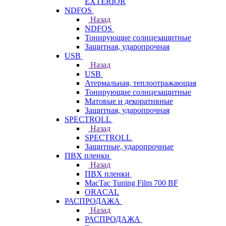
EXTERIOR
NDFOS
Назад
NDFOS
Тонирующие солнцезащитные
Защитная, ударопрочная
USB
Назад
USB
Атермальная, теплоотражающая
Тонирующие солнцезащитные
Матовые и декоративные
Защитная, ударопрочная
SPECTROLL
Назад
SPECTROLL
Защитные, ударопрочные
ПВХ пленки
Назад
ПВХ пленки
MacTac Tuning Film 700 BF
ORACAL
РАСПРОДАЖА
Назад
РАСПРОДАЖА