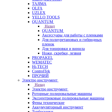
TAJIMA
OLFA
UZLEX
YELLO TOOLS
QUANTUM
Назад
QUANTUM
Аксессуары для работы с пленками
Для полиуретановых и гибридных
пленок
Для тонировки и винила
Ножи, скребки, лезвия
PROPAKEL
WEMATEC
Hi-TECH
ControlTek
ПРОЧИЙ
Электро инструмент
Назад
Электро инструмент
Роторные полировальные машины
Эксцентриковые полировальные машины
Фены технические
Аккумуляторный инструмент
Турбосушки