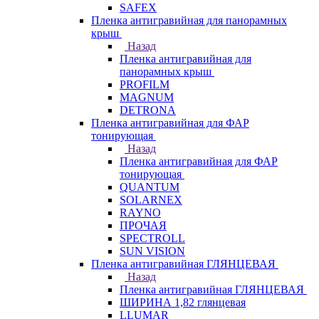
SAFEX
Пленка антигравийная для панорамных
крыш
Назад
Пленка антигравийная для
панорамных крыш
PROFILM
MAGNUM
DETRONA
Пленка антигравийная для ФАР
тонирующая
Назад
Пленка антигравийная для ФАР
тонирующая
QUANTUM
SOLARNEX
RAYNO
ПРОЧАЯ
SPECTROLL
SUN VISION
Пленка антигравийная ГЛЯНЦЕВАЯ
Назад
Пленка антигравийная ГЛЯНЦЕВАЯ
ШИРИНА 1,82 глянцевая
LLUMAR