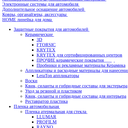
Электронные системы для автомобиля
Дополнительное оснащение автомобилей
Ковры, органайзеры, аксессуары
HOME линейка для дома
Защитные покрытия для автомобилей
Керамические
3D
FTORSIC
KRYTEX
KRYTEX для сертифицированных центров
ПРОЧИЕ керамические покрытия
Пробники и рекламные материалы Керамика
Аппликаторы и расходные материалы для нанесени
LeraTon аппликаторы
Воски
Квик, силанты и гибридные составы для экстерьера
Уход за резиной и пластиком
Квик, силанты и гибридные составы для интерьера
Реставратор пластика
Пленка автомобильная
Пленка атермальная для стекла
LLUMAR
PROFILM
RAYNO