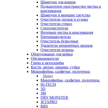
Шампуни для ковров
Подкапотное пространство чистка и
консервация
Шампуни и моющие средства
Очистители дисков и кузова
Очистители стекол
Спецочистители
Интерьер чистка и консервация
Пятновыводители
Очиститель безводные
Удалители неприятных запахов
Очистители резины
Оборудование для мойки
Обезжириватели
Глина и автоскрабы
Кисти, щетки, ершики, губки
Микрофибры, салфетки, полотенца
Назад
Микрофибры, салфетки, полотенца
Hi-TECH
3D
3М
DRY MONSTER
JETAPRO
RBS