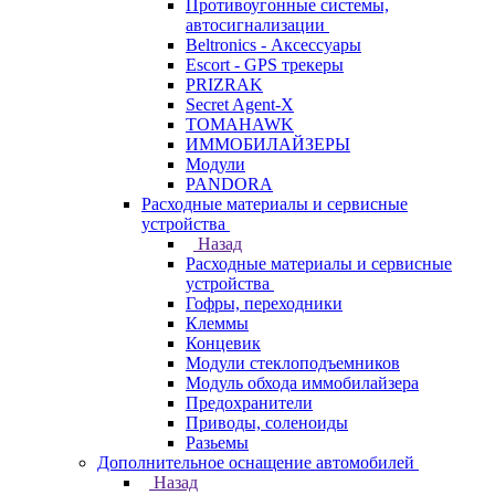
Противоугонные системы,
автосигнализации
Beltronics - Аксессуары
Escort - GPS трекеры
PRIZRAK
Secret Agent-X
TOMAHAWK
ИММОБИЛАЙЗЕРЫ
Модули
PANDORA
Расходные материалы и сервисные
устройства
Назад
Расходные материалы и сервисные
устройства
Гофры, переходники
Клеммы
Концевик
Модули стеклоподъемников
Модуль обхода иммобилайзера
Предохранители
Приводы, соленоиды
Разьемы
Дополнительное оснащение автомобилей
Назад