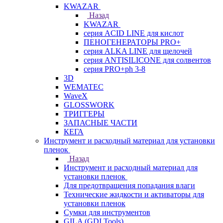
KWAZAR
Назад
KWAZAR
серия ACID LINE для кислот
ПЕНОГЕНЕРАТОРЫ PRO+
серия ALKA LINE для щелочей
серия ANTISILICONE для солвентов
серия PRO+ph 3-8
3D
WEMATEC
WaveX
GLOSSWORK
ТРИГГЕРЫ
ЗАПАСНЫЕ ЧАСТИ
КЕГА
Инструмент и расходный материал для установки
пленок
Назад
Инструмент и расходный материал для
установки пленок
Для предотвращения попадания влаги
Технические жидкости и активаторы для
установки пленок
Сумки для инструментов
GILA (GDI Tools)