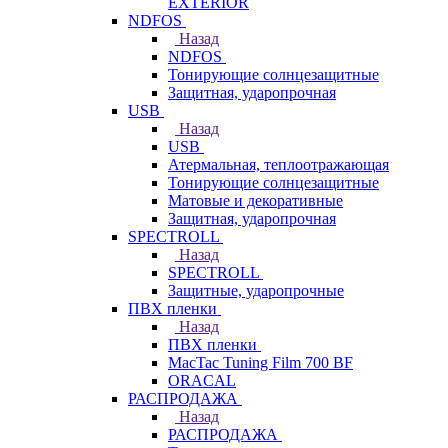
EXTERIOR
NDFOS
Назад
NDFOS
Тонирующие солнцезащитные
Защитная, ударопрочная
USB
Назад
USB
Атермальная, теплоотражающая
Тонирующие солнцезащитные
Матовые и декоративные
Защитная, ударопрочная
SPECTROLL
Назад
SPECTROLL
Защитные, ударопрочные
ПВХ пленки
Назад
ПВХ пленки
MacTac Tuning Film 700 BF
ORACAL
РАСПРОДАЖА
Назад
РАСПРОДАЖА