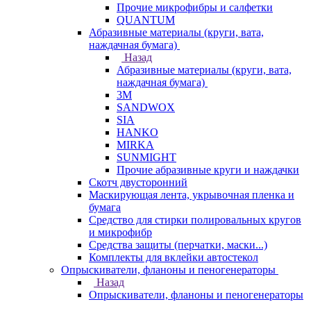
Прочие микрофибры и салфетки
QUANTUM
Абразивные материалы (круги, вата,
наждачная бумага)
Назад
Абразивные материалы (круги, вата,
наждачная бумага)
3М
SANDWOX
SIA
HANKO
MIRKA
SUNMIGHT
Прочие абразивные круги и наждачки
Скотч двусторонний
Маскирующая лента, укрывочная пленка и
бумага
Средство для стирки полировальных кругов
и микрофибр
Средства защиты (перчатки, маски...)
Комплекты для вклейки автостекол
Опрыскиватели, фланоны и пеногенераторы
Назад
Опрыскиватели, фланоны и пеногенераторы