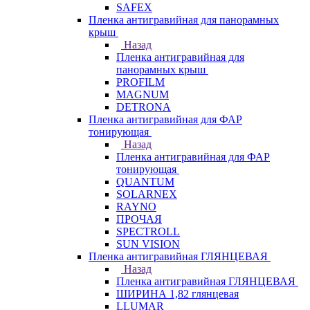
SAFEX
Пленка антигравийная для панорамных
крыш
Назад
Пленка антигравийная для
панорамных крыш
PROFILM
MAGNUM
DETRONA
Пленка антигравийная для ФАР
тонирующая
Назад
Пленка антигравийная для ФАР
тонирующая
QUANTUM
SOLARNEX
RAYNO
ПРОЧАЯ
SPECTROLL
SUN VISION
Пленка антигравийная ГЛЯНЦЕВАЯ
Назад
Пленка антигравийная ГЛЯНЦЕВАЯ
ШИРИНА 1,82 глянцевая
LLUMAR