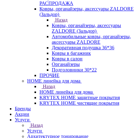
РАСПРОДАЖА
Ковры, органайзеры, аксессуары ZALDORE
(Зальдор)
Назад
Ковры, органайзеры, аксессуары
ZALDORE (Зальдор)
Автомобильные ковры, органайзеры,
аксессуары ZALDORE
Декоративная подушка 36*36
Ковры в багажник
Ковры в салон
Органайзеры
Подголовники 30*22
ПРОЧИЕ
HOME линейка для дома
Назад
HOME линейка для дома
KRYTEX HOME защитные покрытия
KRYTEX HOME чистящие покрытия
Бренды
Акции
Услуги
Назад
Услуги
Архитектурное тонирование