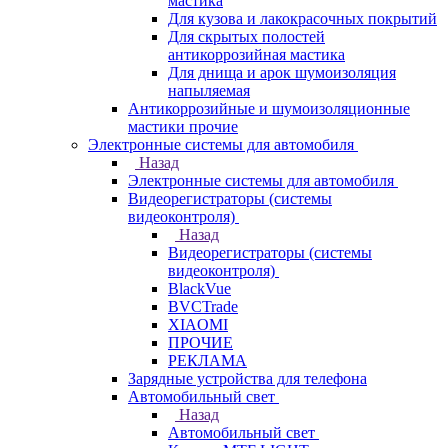
мастика
Для кузова и лакокрасочных покрытий
Для скрытых полостей
антикоррозийная мастика
Для днища и арок шумоизоляция
напыляемая
Антикоррозийные и шумоизоляционные
мастики прочие
Электронные системы для автомобиля
Назад
Электронные системы для автомобиля
Видеорегистраторы (системы
видеоконтроля)
Назад
Видеорегистраторы (системы
видеоконтроля)
BlackVue
BVCTrade
XIAOMI
ПРОЧИЕ
РЕКЛАМА
Зарядные устройства для телефона
Автомобильный свет
Назад
Автомобильный свет